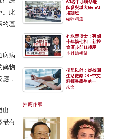
進行綜
60名中小特幼老
師參與城大GenAI
庫。此
培訓班
編輯精選
癌的基
孔永樂博士：英國
十年換七相，新揆
會否步前任後塵？
脫歐後英國經濟為
本社編輯部
血病病
何仍然低迷？
的藥物
摘星以外：從校園
生活觀察DSE中文
反應，
科摘星學生的一點
特質
來文
推薦作家
發出一
擇最有