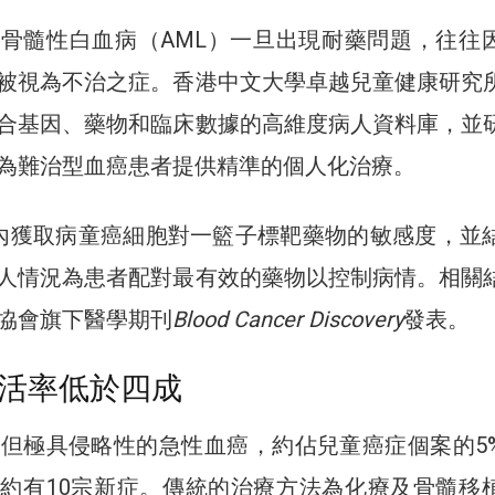
骨髓性白血病（AML）一旦出現耐藥問題，往往
被視為不治之症。香港中文大學卓越兒童健康研究
合基因、藥物和臨床數據的高維度病人資料庫，並
為難治型血癌患者提供精準的個人化治療。
內獲取病童癌細胞對一籃子標靶藥物的敏感度，並
人情況為患者配對最有效的藥物以控制病情。相關
協會旗下醫學期刊
Blood Cancer Discovery
發表。
存活率低於四成
見但極具侵略性的急性血癌，約佔兒童癌症個案的5
約有10宗新症。傳統的治療方法為化療及骨髓移