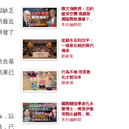
陳文鴻教授：北約
因缺乏
縱深空襲 俄羅斯
瀕臨戰敗邊緣？中
所最近
國零部件能左右戰
本社編輯部
局走向？
研發了
從顧生岳到沈平：
一個座右銘的兩代
傳承
劉家美
結合基
結果已
行為不檢 培育教
化才能治本
陳家偉
國際關係學者孔永
樂博士：將美伊衝
突類比越戰，兩者
%，以
有何異同？中國崛
本社編輯部
起能否為全球格局
植，已