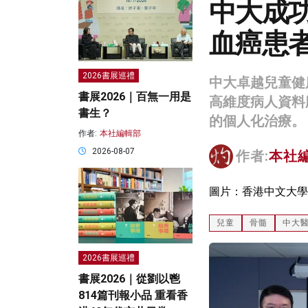
中大成
血癌患
2026書展巡禮
中大卓越兒童健
書展2026｜百無一用是
高維度病人資料
書生？
的個人化治療。
作者:
本社編輯部
2026-08-07
作者:
本社
圖片：香港中文大學
兒童
骨髓
中大
2026書展巡禮
書展2026｜從劉以鬯
814篇刊報小品 重看香