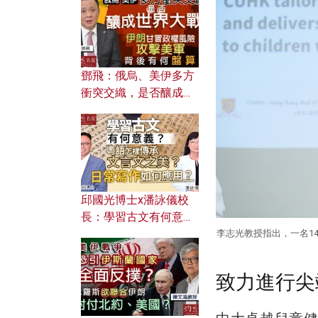
何避免遭AI演算法操
控？
鄧飛：俄烏、美伊多方
衝突交織，是否釀成世
界大戰？ 伊朗甘冒政權
風險攻擊美軍，背後有
何盤算？
邱國光博士x潘詠儀校
長：學習古文有何意
義？ 粵語怎樣傳承文言
李志光教授指出，一名1
文之美？ 日常寫作如何
應用？
致力進行尖