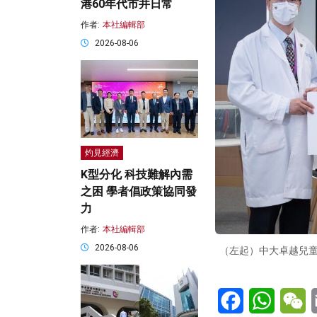
港60年代市井日常
作者:
本社編輯部
2026-08-06
灼見經濟
K型分化 科技難解內需
之困 學者倡政策協同發
力
作者:
本社編輯部
2026-08-06
（左起）中大卓越兒
Facebook
WhatsA
W