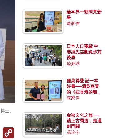
繪本界一顆閃亮新
星
陳家偉
日本人口萎縮 中
港須先謀劃免步其
後塵
陸振球
種菜得愛 記一本
好書──讀吳燕青
的《在香港的離島
種菜》
陳家偉
函博士、
金秋文化之旅──
踏上古蜀道，走過
劍門關
Copy
馮珍今
Link