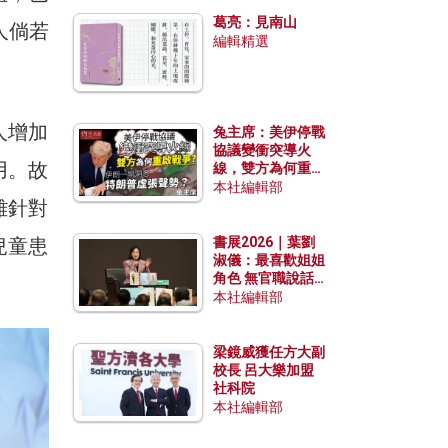
發揮穩定效用？
葛亮：見南山
人倘若
編輯精選
人增加
兔主席：美伊停戰
協議變衝突導火
用。故
線，雙方為何重啟
戰爭？伊朗一早洞
本社編輯部
雖針對
悉特朗普虛張聲
勢？
兒童患
書展2026｜葉劉
淑儀：最喜歡姐姐
角色 無官職說話
包袱少
本社編輯部
梁鏡威獲任方大副
校長 呂大樂加盟
社科院
本社編輯部