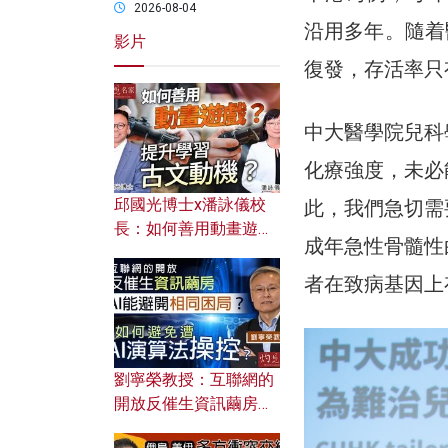
2026-08-04
沿用多年。隨着
影片
復發，存活率只
中大醫學院兒科
化療強度，未必
邱國光博士x潘詠儀校
此，我們急切需
長：如何善用動畫遊戲
成年急性骨髓性
提升學習古文動機？
者在致病基因上
劉寧榮教授：互聯網的
開放反催生資訊繭房，
AI能避開相同困局？如