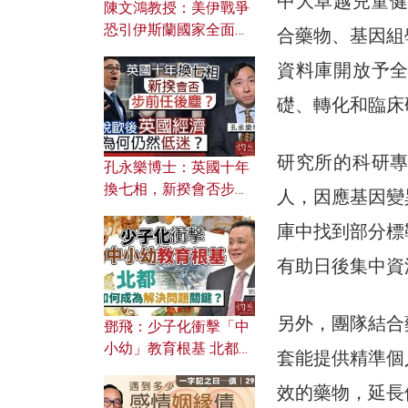
中大卓越兒童健
陳文鴻教授：美伊戰爭
恐引伊斯蘭國家全面反
合藥物、基因組
撲？ 俄羅斯欲聯合伊朗
資料庫開放予
對付北約美國？
礎、轉化和臨床
研究所的科研
孔永樂博士：英國十年
換七相，新揆會否步前
人，因應基因變
任後塵？脫歐後英國經
庫中找到部分標
濟為何仍然低迷？
有助日後集中資
另外，團隊結合
鄧飛：少子化衝擊「中
小幼」教育根基 北都如
套能提供精準個
何成為解決問題關鍵？
效的藥物，延長