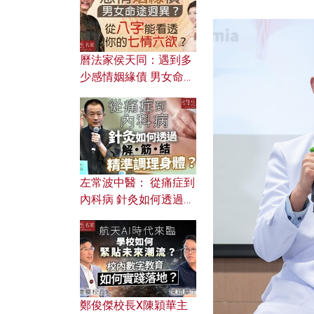
曆法家侯天同：遇到多
少感情姻緣債 男女命途
迥異？ 從八字能看透你
的七情六欲？
左常波中醫： 從痛症到
內科病 針灸如何透過解
筋結 精準調理身體？
鄭俊傑校長X陳穎華主