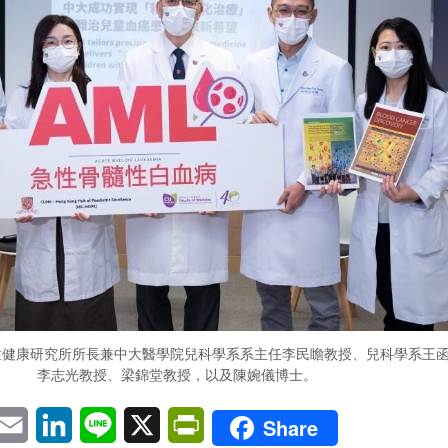
童健康研究所所長兼中大醫學院兒科學系系主任李民瞻教授、兒科學系王
李志光教授、梁錦堂教授，以及陳婉儀博士。
pp
eChat
Email
LinkedIn
Line
X
PrintFriendly
Share