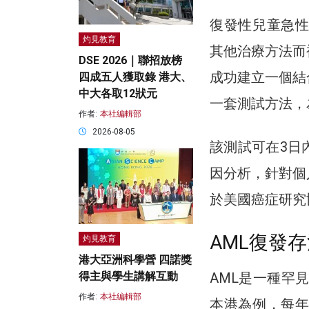
復發性兒童急性
灼見教育
其他治療方法而
DSE 2026｜聯招放榜
成功建立一個結
四成五人獲取錄 港大、
中大各取12狀元
一套測試方法，
作者:
本社編輯部
2026-08-05
該測試可在3日
因分析，針對個
於美國癌症研究
AML復發
灼見教育
港大亞洲科學營 四諾獎
得主與學生講解互動
AML是一種罕
作者:
本社編輯部
本港為例，每年