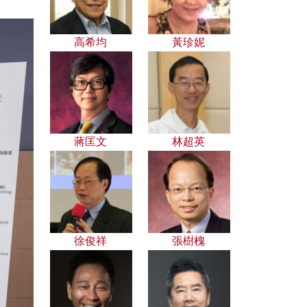
高希均
黃珍妮
蔣匡文
林超英
徐俊祥
張樹槐