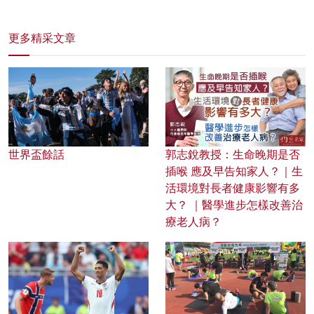
更多精采文章
世界盃餘話
郭志銳教授：生命晚期是否
插喉 應及早告知家人？｜生
活環境對長者健康影響有多
大？ ｜醫學進步怎樣改善治
療老人病？