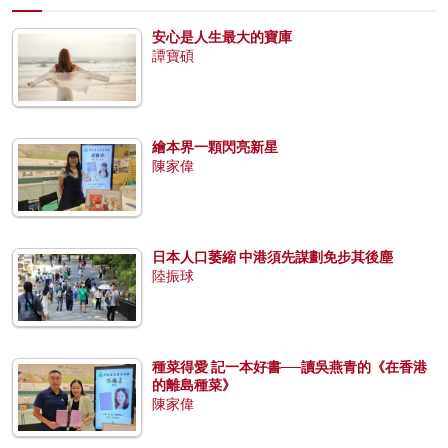
安心是人生最大的寶庫
譚寶碩
繪本界一顆閃亮新星
陳家偉
日本人口萎縮 中港須先謀劃免步其後塵
陸振球
種菜得愛 記一本好書──讀吳燕青的《在香港
的離島種菜》
陳家偉