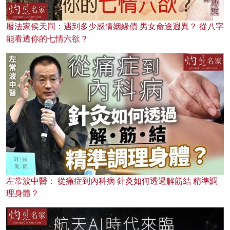
曆法家侯天同：遇到多少感情姻緣債 男女命途迥異？ 從八字
能看透你的七情六欲？
左常波中醫： 從痛症到內科病 針灸如何透過解筋結 精準調
理身體？