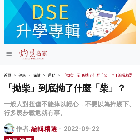
政局
教育
文化
財經
首頁
健康
保健
運動
「拗柴」到底拗了什麼「柴」？ | 編輯精選
生活
「拗柴」到底拗了什麼「柴」？
健康
一般人對扭傷不能掉以輕心，不要以為捽幾下、
商業
行多幾步鬆返就冇事。
科技
作者:
編輯精選
- 2022-09-22
影片