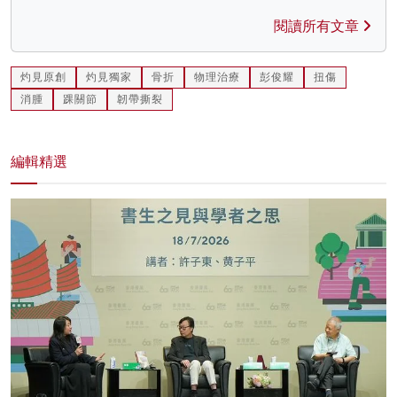
閱讀所有文章
灼見原創
灼見獨家
骨折
物理治療
彭俊耀
扭傷
消腫
踝關節
韌帶撕裂
編輯精選