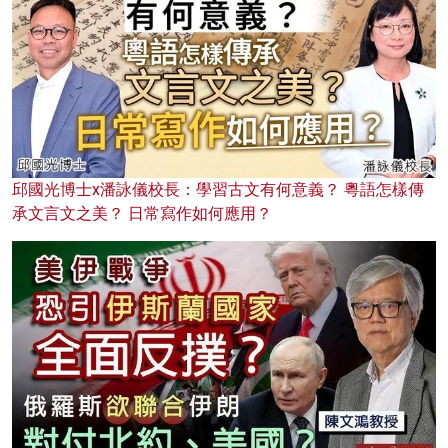
邱國光博士x潘詠儀校長：學習古文有何意義？ 粵語怎樣傳
承文言文之美？ 日常寫作如何應用？