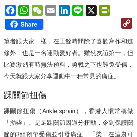
Facebook
WhatsApp
WeChat
Email
LinkedIn
Line
X
PrintFriendl
C
Share
Li
筆者跟大家一樣，在工餘時間除了喜歡寫作和進
修外，也是一名運動愛好者。雖然友誼第一，但
比賽激烈有時無法預料，勇戰之下也難免受傷，
今天就跟大家分享運動中一種常見的痛症。
踝關節扭傷
踝關節扭傷（Ankle sprain），香港人慣常稱做
「拗柴」。是足踝關節因過分扭動，令到保護關
節的3組靭帶受傷並引發痛症，「柴」在這裏可