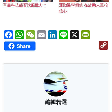
單靠科技能否說服敗方？
運動醫學價值 在於助人重拾
信心
Facebook
WhatsApp
WeChat
Email
LinkedIn
Line
X
PrintFriendl
C
Share
Li
編輯精選