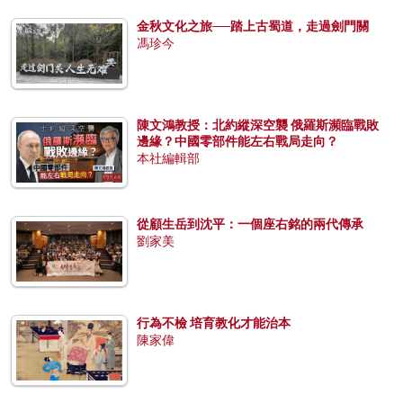
金秋文化之旅──踏上古蜀道，走過劍門關
馮珍今
陳文鴻教授：北約縱深空襲 俄羅斯瀕臨戰敗
邊緣？中國零部件能左右戰局走向？
本社編輯部
從顧生岳到沈平：一個座右銘的兩代傳承
劉家美
行為不檢 培育教化才能治本
陳家偉