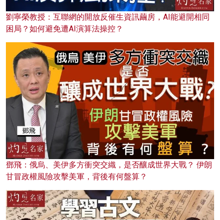
劉寧榮教授：互聯網的開放反催生資訊繭房，AI能避開相同
困局？如何避免遭AI演算法操控？
鄧飛：俄烏、美伊多方衝突交織，是否釀成世界大戰？ 伊朗
甘冒政權風險攻擊美軍，背後有何盤算？