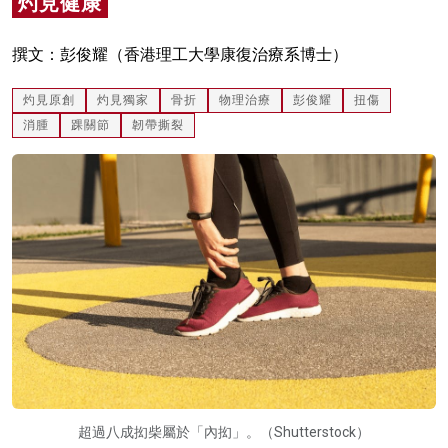
灼見健康
名家榜
撰文：彭俊耀（香港理工大學康復治療系博士）
灼見活動
灼見原創
灼見獨家
骨折
物理治療
彭俊耀
扭傷
關於我們
消腫
踝關節
韌帶撕裂
超過八成抝柴屬於「內抝」。（Shutterstock）