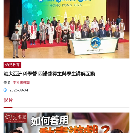
灼見教育
港大亞洲科學營 四諾獎得主與學生講解互動
作者:
本社編輯部
2026-08-04
影片