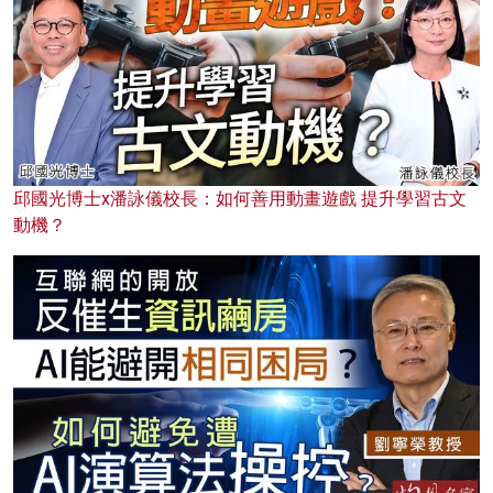
邱國光博士x潘詠儀校長：如何善用動畫遊戲 提升學習古文
動機？