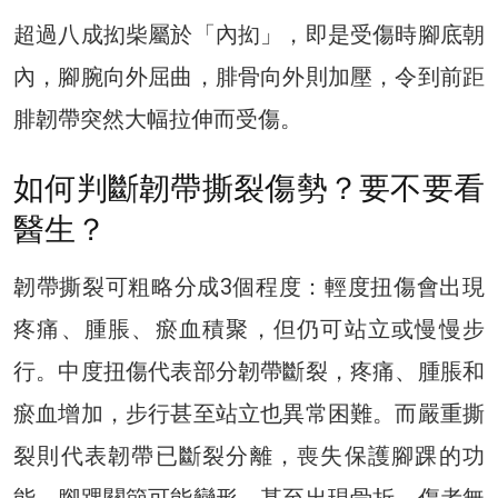
超過八成抝柴屬於「內抝」，即是受傷時腳底朝
內，腳腕向外屈曲，腓骨向外則加壓，令到前距
腓韌帶突然大幅拉伸而受傷。
如何判斷韌帶撕裂傷勢？要不要看
醫生？
韌帶撕裂可粗略分成3個程度：輕度扭傷會出現
疼痛、腫脹、瘀血積聚，但仍可站立或慢慢步
行。中度扭傷代表部分韌帶斷裂，疼痛、腫脹和
瘀血增加，步行甚至站立也異常困難。而嚴重撕
裂則代表韌帶已斷裂分離，喪失保護腳踝的功