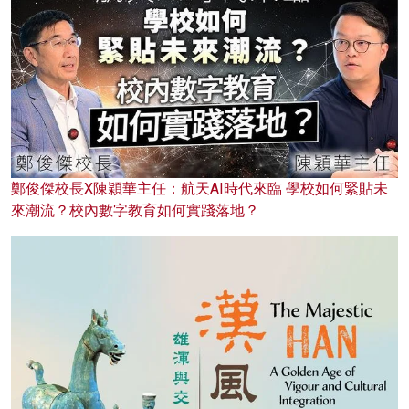
鄭俊傑校長X陳穎華主任：航天AI時代來臨 學校如何緊貼未
來潮流？校內數字教育如何實踐落地？