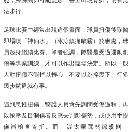
能，腳踝關節可能變形，甚至出現骨折，傷者無
法步行。
足球比賽中經常出現這個畫面：球員扭傷後隊醫
即場噴「神仙水」（冰涼鎮痛噴霧）於患處，球
員起身繼續比賽。筆者強調，隊醫是受過運動創
傷等專業訓練，才可以作出臨場決定。所以一般
人對扭傷不能掉以輕心，不要以為捽幾下、行多
幾步鬆返就冇事。
遇到急性扭傷，醫護人員會先詢問受傷過程，再
以按壓及目測傷者反應去判斷傷勢，或使用手提
儀器檢查骨折。而「渥太華踝關節規則」