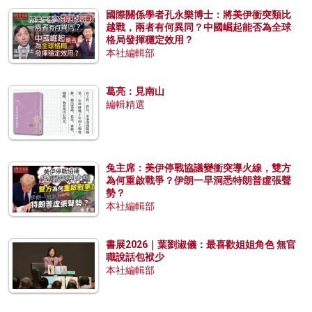
國際關係學者孔永樂博士：將美伊衝突類比
越戰，兩者有何異同？中國崛起能否為全球
格局發揮穩定效用？
本社編輯部
葛亮：見南山
編輯精選
兔主席：美伊停戰協議變衝突導火線，雙方
為何重啟戰爭？伊朗一早洞悉特朗普虛張聲
勢？
本社編輯部
書展2026｜葉劉淑儀：最喜歡姐姐角色 無官
職說話包袱少
本社編輯部