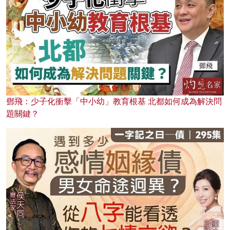
鄧飛：少子化衝擊「中小幼」教育根基 北都如何成為解決問
題關鍵？