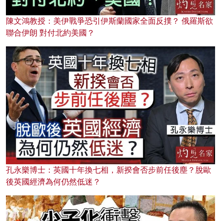
陳文鴻教授：美伊戰爭恐引伊斯蘭國家全面反撲？ 俄羅斯欲
聯合伊朗 對付北約美國？
孔永樂博士：英國十年換七相，新揆會否步前任後塵？脫歐
後英國經濟為何仍然低迷？