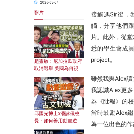
2026-08-04
影片
接觸馮Sir後
觸，分享他們跟
片。此外，從堂
悉的學生會成員的
project。
趙靈敏：尼加拉瓜政府
取消選舉 美國為何視若
無睹？ 專制總統奧爾特
雖然我與Alex讀
加是如何養成的？
我認識Alex更
為《阰報》的校
當時鼓勵Alex
邱國光博士x潘詠儀校
長：如何善用動畫遊戲
為一位出色的作
提升學習古文動機？