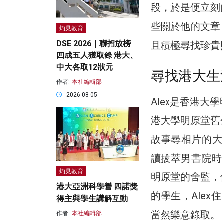
段，於是便立刻
些關於他的文章
灼見教育
DSE 2026｜聯招放榜
且積極尋找珍貴
四成五人獲取錄 港大、
中大各取12狀元
尋找港大生
作者:
本社編輯部
2026-08-05
Alex是香港
港大學明原堂舊
故事尋相片的大
讀拔萃男書院時，
灼見教育
明原堂的舍監，
港大亞洲科學營 四諾獎
的學生，Ale
得主與學生講解互動
當然樂意錄取。
作者:
本社編輯部