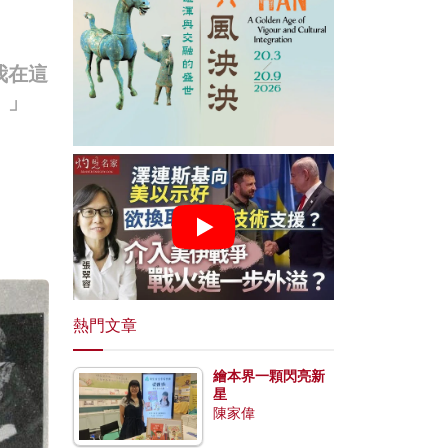
我在這
！」
熱門文章
繪本界一顆閃亮新
星
陳家偉