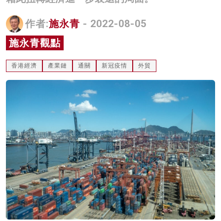
名家榜
作者:
施永青
- 2022-08-05
灼見活動
施永青觀點
關於我們
香港經濟
產業鏈
通關
新冠疫情
外貿