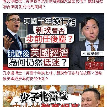
陳文鴻教授：美伊戰爭恐引伊斯蘭國家全面反撲？ 俄羅斯欲
聯合伊朗 對付北約美國？
孔永樂博士：英國十年換七相，新揆會否步前任後塵？脫歐
後英國經濟為何仍然低迷？