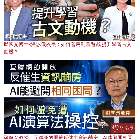
邱國光博士x潘詠儀校長：如何善用動畫遊戲 提升學習古文
動機？
劉寧榮教授：互聯網的開放反催生資訊繭房，AI能避開相同