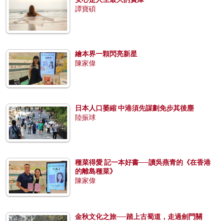
譚寶碩
繪本界一顆閃亮新星
陳家偉
日本人口萎縮 中港須先謀劃免步其後塵
陸振球
種菜得愛 記一本好書──讀吳燕青的《在香港
的離島種菜》
陳家偉
金秋文化之旅──踏上古蜀道，走過劍門關