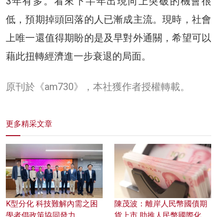
3年有多。看來下半年出現向上突破的機會很
低，預期掉頭回落的人已漸成主流。現時，社會
上唯一還值得期盼的是及早對外通關，希望可以
藉此扭轉經濟進一步衰退的局面。
原刊於《am730》，本社獲作者授權轉載。
更多精采文章
K型分化 科技難解內需之困
陳茂波：離岸人民幣國債期
學者倡政策協同發力
貨上市 助推人民幣國際化