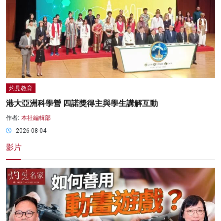
灼見教育
港大亞洲科學營 四諾獎得主與學生講解互動
作者:
本社編輯部
2026-08-04
影片