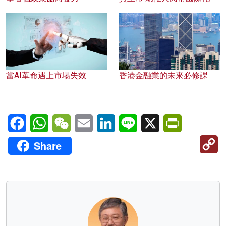
當AI革命遇上市場失效
香港金融業的未來必修課
Facebook
WhatsApp
WeChat
Email
LinkedIn
Line
X
PrintFriendl
C
Share
Li