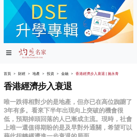
政局
教育
文化
財經
首頁
財經
地產
投資
金融
香港經濟步入衰退 | 施永青
生活
香港經濟步入衰退
健康
唯一跌得相對少的是地產，但亦已在高位踟躕了
商業
3年有多。看來下半年出現向上突破的機會很
低，預期掉頭回落的人已漸成主流。現時，社會
科技
上唯一還值得期盼的是及早對外通關，希望可以
影片
藉此扭轉經濟進一步衰退的局面。