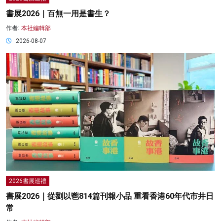
書展2026｜百無一用是書生？
作者:
本社編輯部
2026-08-07
2026書展巡禮
書展2026｜從劉以鬯814篇刊報小品 重看香港60年代市井日
常