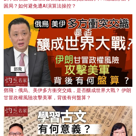
困局？如何避免遭AI演算法操控？
鄧飛：俄烏、美伊多方衝突交織，是否釀成世界大戰？ 伊朗
甘冒政權風險攻擊美軍，背後有何盤算？