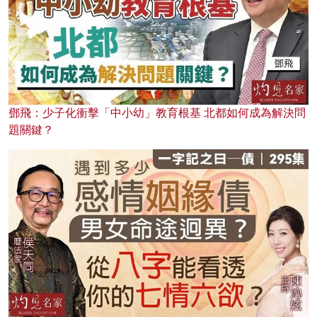
鄧飛：少子化衝擊「中小幼」教育根基 北都如何成為解決問
題關鍵？