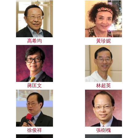
高希均
黃珍妮
蔣匡文
林超英
徐俊祥
張樹槐