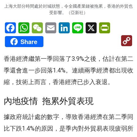
上海大部分時間處於封城狀態，令全國產業鏈被拖累，香港的外貿也
受影響。（亞新社）
Facebook
WhatsApp
WeChat
Email
LinkedIn
Line
X
PrintFriendl
C
Share
Li
香港經濟繼第一季回落了3.9%之後，估計在第二
季還會進一步回落1.4%。連續兩季經濟都出現收
縮，技術上而言，香港經濟已步入衰退。
內地疫情 拖累外貿表現
據政府統計處的數字，導致香港經濟在第二季同
比下跌1.4%的原因，是季內對外貿易表現疲弱所