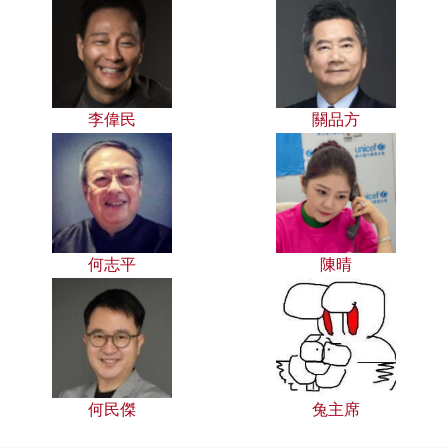
李偉民
關品方
何志平
陳晴
何民傑
兔主席