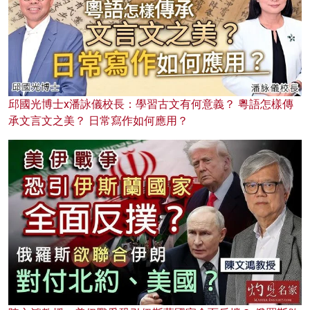
邱國光博士x潘詠儀校長：學習古文有何意義？ 粵語怎樣傳
承文言文之美？ 日常寫作如何應用？