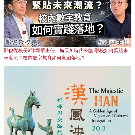
鄭俊傑校長X陳穎華主任：航天AI時代來臨 學校如何緊貼未
來潮流？校內數字教育如何實踐落地？