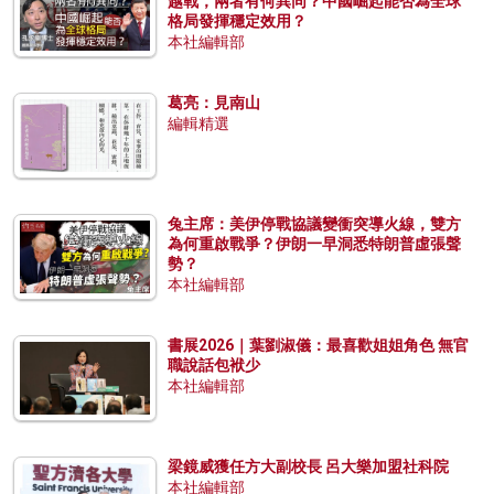
越戰，兩者有何異同？中國崛起能否為全球
格局發揮穩定效用？
本社編輯部
葛亮：見南山
編輯精選
兔主席：美伊停戰協議變衝突導火線，雙方
為何重啟戰爭？伊朗一早洞悉特朗普虛張聲
勢？
本社編輯部
書展2026｜葉劉淑儀：最喜歡姐姐角色 無官
職說話包袱少
本社編輯部
梁鏡威獲任方大副校長 呂大樂加盟社科院
本社編輯部