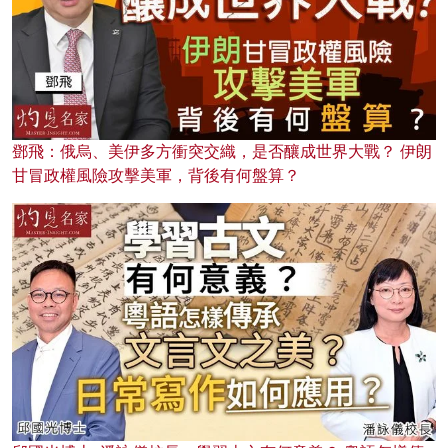
鄧飛：俄烏、美伊多方衝突交織，是否釀成世界大戰？ 伊朗
甘冒政權風險攻擊美軍，背後有何盤算？