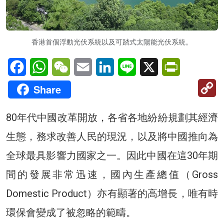
香港首個浮動光伏系統以及可踏式太陽能光伏系統。
Facebook
WhatsApp
WeChat
Email
LinkedIn
Line
X
PrintFriendl
C
Share
Li
80年代中國改革開放，各省各地紛紛規劃其經濟
生態，務求改善人民的現況，以及將中國推向為
全球最具影響力國家之一。因此中國在這30年期
間的發展非常迅速，國內生產總值（Gross
Domestic Product）亦有顯著的高增長，唯有時
環保會變成了被忽略的範疇。