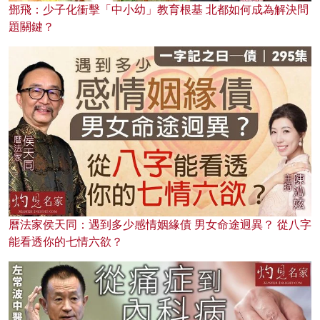
鄧飛：少子化衝擊「中小幼」教育根基 北都如何成為解決問
題關鍵？
曆法家侯天同：遇到多少感情姻緣債 男女命途迥異？ 從八字
能看透你的七情六欲？