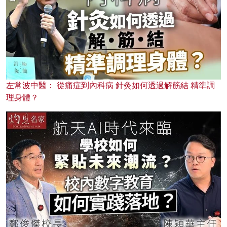
左常波中醫： 從痛症到內科病 針灸如何透過解筋結 精準調
理身體？