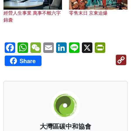
經營人生事業 萬事不離六字
零售末日 京東迫爆
錦囊
Facebook
WhatsApp
WeChat
Email
LinkedIn
Line
X
PrintFriendl
C
Share
Li
大灣區碳中和協會