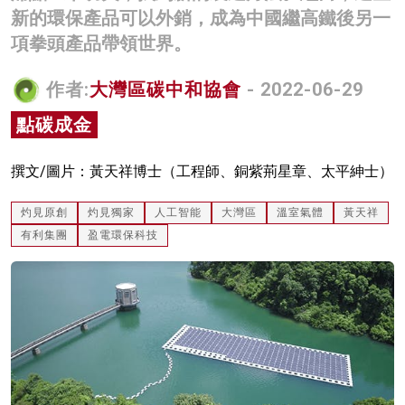
新的環保產品可以外銷，成為中國繼高鐵後另一
名家榜
項拳頭產品帶領世界。
灼見活動
作者:
大灣區碳中和協會
- 2022-06-29
關於我們
點碳成金
撰文/圖片：黃天祥博士（工程師、銅紫荊星章、太平紳士）
灼見原創
灼見獨家
人工智能
大灣區
溫室氣體
黃天祥
有利集團
盈電環保科技