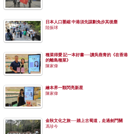
日本人口萎縮 中港須先謀劃免步其後塵
陸振球
種菜得愛 記一本好書──讀吳燕青的《在香港
的離島種菜》
陳家偉
繪本界一顆閃亮新星
陳家偉
金秋文化之旅──踏上古蜀道，走過劍門關
馮珍今