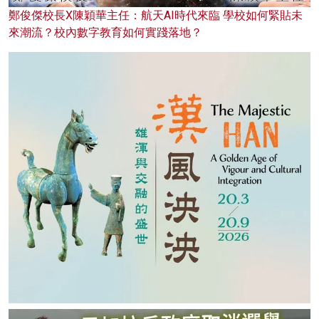
鄭俊傑校長X陳穎華主任：航天AI時代來臨 學校如何緊貼未
來潮流？校內數字教育如何實踐落地？