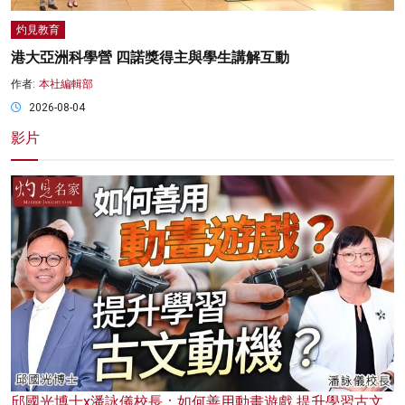
灼見教育
港大亞洲科學營 四諾獎得主與學生講解互動
作者:
本社編輯部
2026-08-04
影片
邱國光博士x潘詠儀校長：如何善用動畫遊戲 提升學習古文