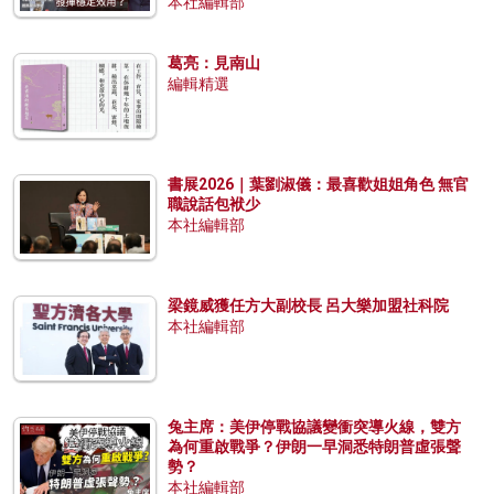
本社編輯部
葛亮：見南山
編輯精選
書展2026｜葉劉淑儀：最喜歡姐姐角色 無官
職說話包袱少
本社編輯部
梁鏡威獲任方大副校長 呂大樂加盟社科院
本社編輯部
兔主席：美伊停戰協議變衝突導火線，雙方
為何重啟戰爭？伊朗一早洞悉特朗普虛張聲
勢？
本社編輯部