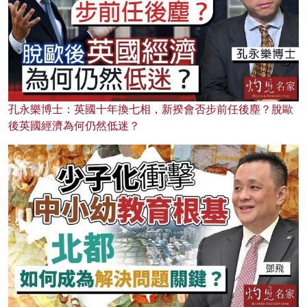
孔永樂博士：英國十年換七相，新揆會否步前任後塵？脫歐
後英國經濟為何仍然低迷？