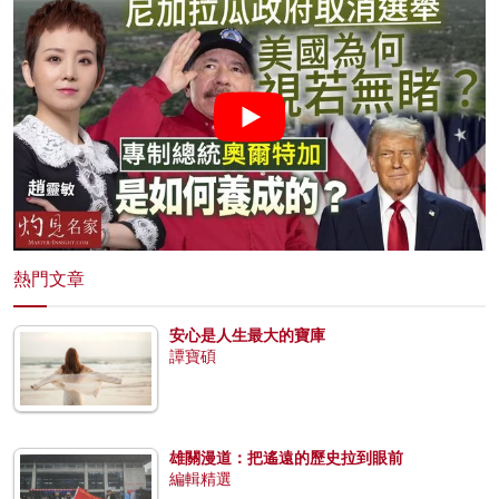
熱門文章
安心是人生最大的寶庫
譚寶碩
雄關漫道：把遙遠的歷史拉到眼前
編輯精選