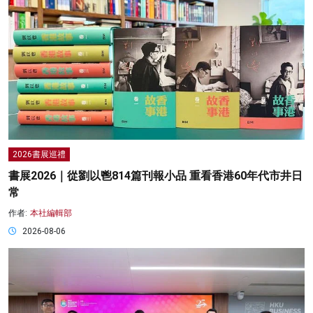
2026書展巡禮
書展2026｜從劉以鬯814篇刊報小品 重看香港60年代市井日
常
作者:
本社編輯部
2026-08-06