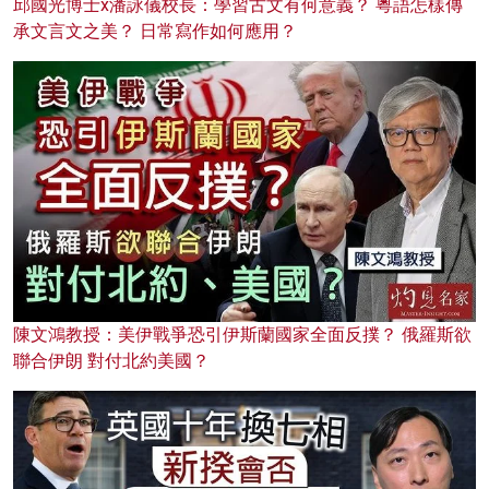
邱國光博士x潘詠儀校長：學習古文有何意義？ 粵語怎樣傳
承文言文之美？ 日常寫作如何應用？
陳文鴻教授：美伊戰爭恐引伊斯蘭國家全面反撲？ 俄羅斯欲
聯合伊朗 對付北約美國？