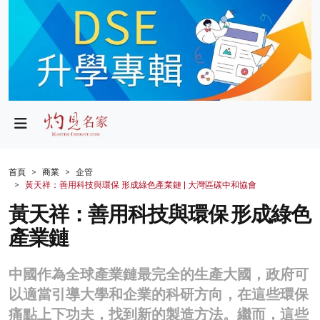
政局
教育
文化
財經
首頁
商業
企管
黃天祥：善用科技與環保 形成綠色產業鏈 | 大灣區碳中和協會
生活
黃天祥：善用科技與環保 形成綠色
健康
產業鏈
商業
中國作為全球產業鏈最完全的生產大國，政府可
科技
以適當引導大學和企業的科研方向，在這些環保
影片
痛點上下功夫，找到新的製造方法。繼而，這些