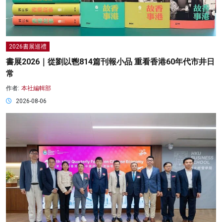
2026書展巡禮
書展2026｜從劉以鬯814篇刊報小品 重看香港60年代市井日
常
作者:
本社編輯部
2026-08-06