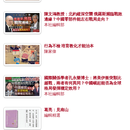
陳文鴻教授：北約縱深空襲 俄羅斯瀕臨戰敗
邊緣？中國零部件能左右戰局走向？
本社編輯部
行為不檢 培育教化才能治本
陳家偉
國際關係學者孔永樂博士：將美伊衝突類比
越戰，兩者有何異同？中國崛起能否為全球
格局發揮穩定效用？
本社編輯部
葛亮：見南山
編輯精選