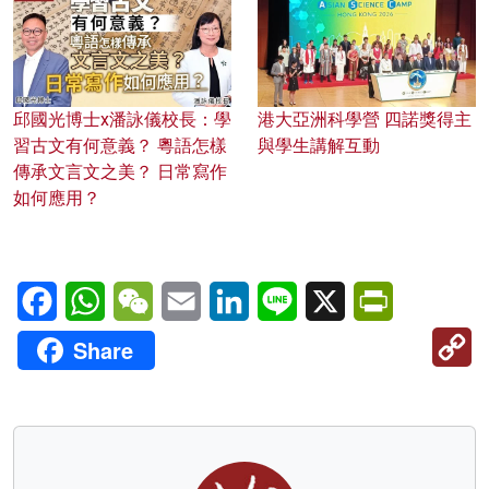
邱國光博士x潘詠儀校長：學
港大亞洲科學營 四諾獎得主
習古文有何意義？ 粵語怎樣
與學生講解互動
傳承文言文之美？ 日常寫作
如何應用？
Facebook
WhatsApp
WeChat
Email
LinkedIn
Line
X
PrintFriendl
C
Share
Li