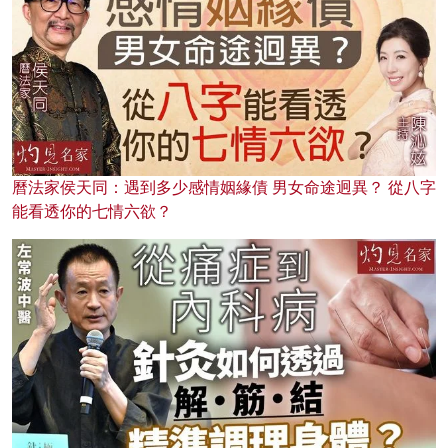
曆法家侯天同：遇到多少感情姻緣債 男女命途迥異？ 從八字
能看透你的七情六欲？