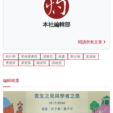
本社編輯部
閱讀所有文章
程介明
聖保羅書院
梁榮武
校慶
劉少瑜
孟淑娟
曹惠婷
梁憲孫
楊諦岡
源廸恩
編輯精選