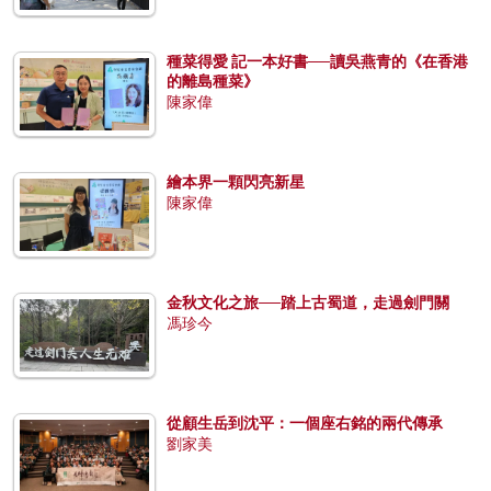
種菜得愛 記一本好書──讀吳燕青的《在香港
的離島種菜》
陳家偉
繪本界一顆閃亮新星
陳家偉
金秋文化之旅──踏上古蜀道，走過劍門關
馮珍今
從顧生岳到沈平：一個座右銘的兩代傳承
劉家美