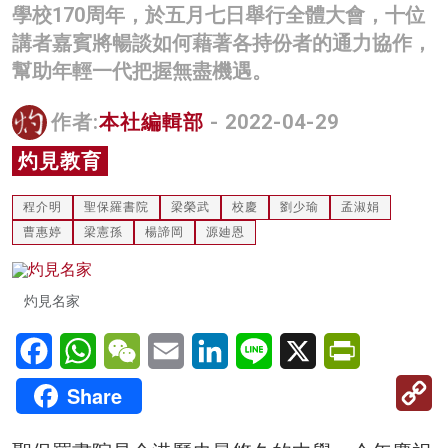
學校170周年，於五月七日舉行全體大會，十位
名家榜
講者嘉賓將暢談如何藉著各持份者的通力協作，
灼見活動
幫助年輕一代把握無盡機遇。
關於我們
作者:
本社編輯部
- 2022-04-29
灼見教育
程介明
聖保羅書院
梁榮武
校慶
劉少瑜
孟淑娟
曹惠婷
梁憲孫
楊諦岡
源廸恩
灼見名家
Facebook
WhatsApp
WeChat
Email
LinkedIn
Line
X
PrintFriendl
C
Share
Li