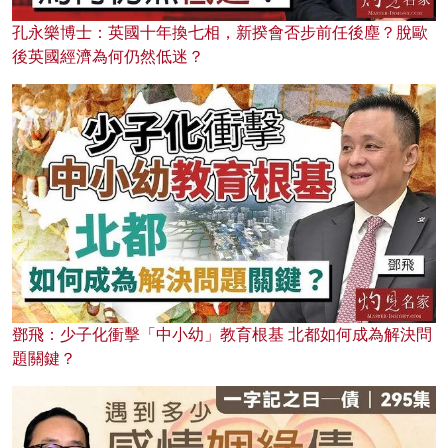
孔永樂博士：英國十年換七相，新揆會否步前任後塵？脫歐
後英國經濟為何仍然低迷？
鄧飛：少子化衝擊「中小幼」教育根基 北都如何成為解決問
題關鍵？