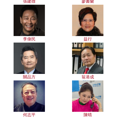
張建雄
廖書蘭
李偉民
益行
關品方
翁港成
何志平
陳晴