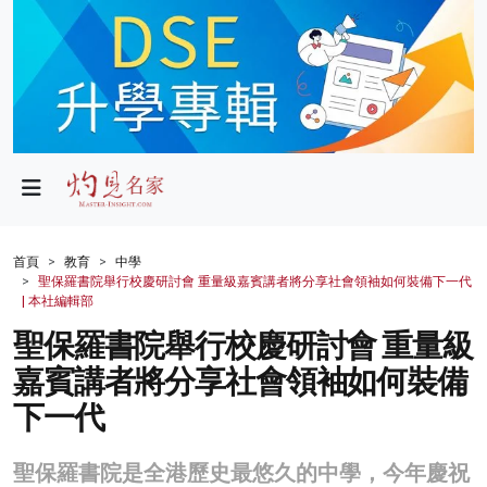
政局
教育
文化
財經
首頁
教育
中學
聖保羅書院舉行校慶研討會 重量級嘉賓講者將分享社會領袖如何裝備下一代
生活
| 本社編輯部
聖保羅書院舉行校慶研討會 重量級
健康
嘉賓講者將分享社會領袖如何裝備
商業
下一代
科技
聖保羅書院是全港歷史最悠久的中學，今年慶祝
影片