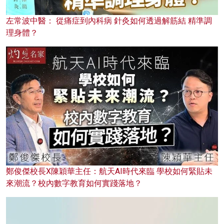
左常波中醫： 從痛症到內科病 針灸如何透過解筋結 精準調
理身體？
鄭俊傑校長X陳穎華主任：航天AI時代來臨 學校如何緊貼未
來潮流？校內數字教育如何實踐落地？