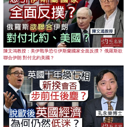
陳文鴻教授：美伊戰爭恐引伊斯蘭國家全面反撲？ 俄羅斯欲
聯合伊朗 對付北約美國？