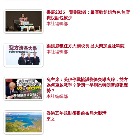
書展2026｜葉劉淑儀：最喜歡姐姐角色 無官
職說話包袱少
本社編輯部
梁鏡威獲任方大副校長 呂大樂加盟社科院
本社編輯部
兔主席：美伊停戰協議變衝突導火線，雙方
為何重啟戰爭？伊朗一早洞悉特朗普虛張聲
勢？
本社編輯部
香港五年規劃須提前布局大鵬灣
來文