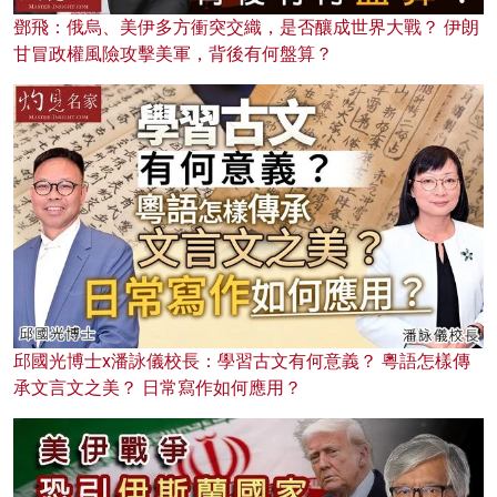
鄧飛：俄烏、美伊多方衝突交織，是否釀成世界大戰？ 伊朗
甘冒政權風險攻擊美軍，背後有何盤算？
邱國光博士x潘詠儀校長：學習古文有何意義？ 粵語怎樣傳
承文言文之美？ 日常寫作如何應用？