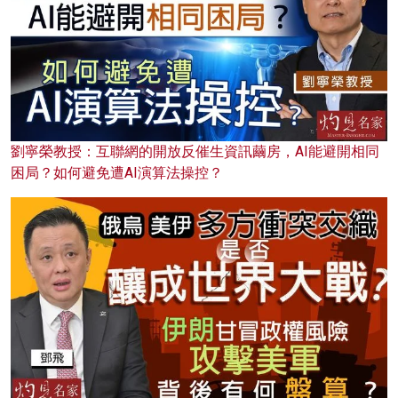
劉寧榮教授：互聯網的開放反催生資訊繭房，AI能避開相同
困局？如何避免遭AI演算法操控？