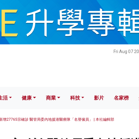
健康
商業
科技
影片
名家榜
Fri Aug 07 2
生活
健康
商業
科技
影片
名家榜
新增27765宗確診 醫管局委內地援港醫療隊「名譽僱員」 | 本社編輯部