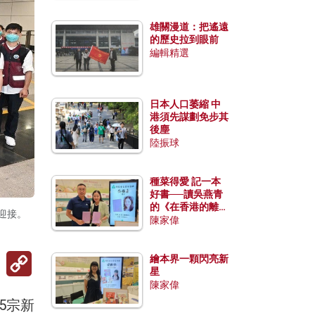
雄關漫道：把遙遠
的歷史拉到眼前
編輯精選
日本人口萎縮 中
港須先謀劃免步其
後塵
陸振球
種菜得愛 記一本
好書──讀吳燕青
的《在香港的離島
迎接。
種菜》
陳家偉
Copy
繪本界一顆閃亮新
Link
星
陳家偉
5宗新