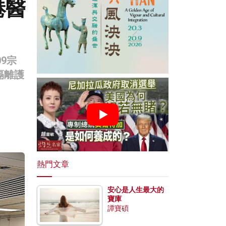
港醫
09宗
隔離護
熱門文章
安心是人生最大的
寶庫
譚寶碩