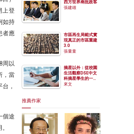
西方世界兩批政客
張建雄
網上登
例如持
患者應
市區再生局範式實
現真正的市區重建
3.0
張量童
8周以
摘星以外：從校園
生活觀察DSE中文
所，當
科摘星學生的一點
特質
來文
平台，
推薦作家
一個途
用。