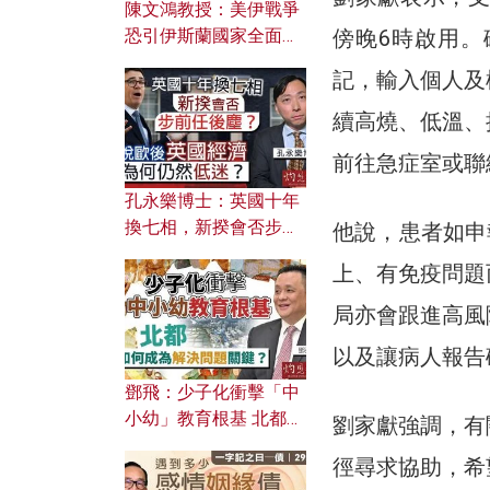
陳文鴻教授：美伊戰爭
傍晚6時啟用
恐引伊斯蘭國家全面反
撲？ 俄羅斯欲聯合伊朗
記，輸入個人及
對付北約美國？
續高燒、低溫、
前往急症室或聯
孔永樂博士：英國十年
換七相，新揆會否步前
他說，患者如申
任後塵？脫歐後英國經
上、有免疫問題
濟為何仍然低迷？
局亦會跟進高風
以及讓病人報告
鄧飛：少子化衝擊「中
小幼」教育根基 北都如
劉家獻強調，有
何成為解決問題關鍵？
徑尋求協助，希