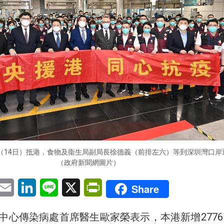
（14日）抵港，食物及衞生局副局長徐德義（前排左六）等到深圳灣口岸
（政府新聞網圖片）
pp
eChat
Email
LinkedIn
Line
X
PrintFriendly
Share
中心傳染病處首席醫生歐家榮表示，本港新增2776