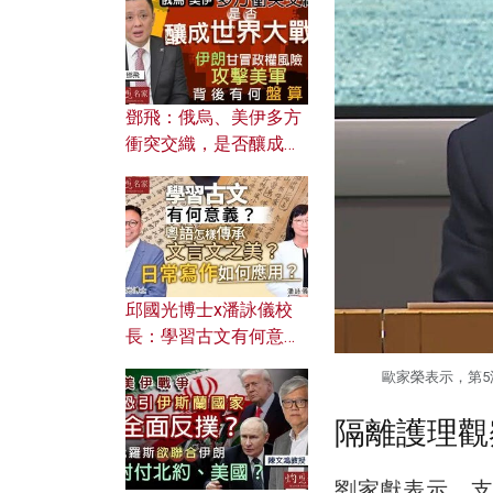
何避免遭AI演算法操
控？
鄧飛：俄烏、美伊多方
衝突交織，是否釀成世
界大戰？ 伊朗甘冒政權
風險攻擊美軍，背後有
何盤算？
邱國光博士x潘詠儀校
長：學習古文有何意
義？ 粵語怎樣傳承文言
歐家榮表示，第5
文之美？ 日常寫作如何
應用？
隔離護理觀
劉家獻表示，支