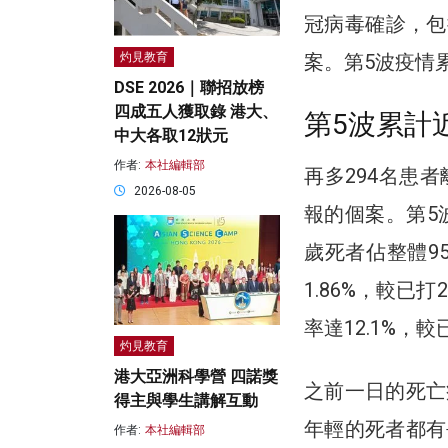
冠病毒確診，包括
灼見教育
案。第5波疫情累
DSE 2026｜聯招放榜
四成五人獲取錄 港大、
第5波累計近
中大各取12狀元
作者:
本社編輯部
再多294名患
2026-08-05
報的個案。第5波
歲死者佔整體95
1.86%，較已
率達12.1%，
灼見教育
港大亞洲科學營 四諾獎
之前一日的死亡病
得主與學生講解互動
年輕的死者都有
作者:
本社編輯部