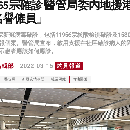
765宗確診 醫管局委內地援
名譽僱員」
5宗新冠病毒確診，包括11956宗核酸檢測確診及158
報個案。醫管局宣布，啟用支援在社區確診病人的
示患者應該如何應診。
編輯部
- 2022-03-15
灼見報道
醫管局
新冠疫情專題
社區隔離
內地醫護