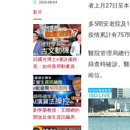
2026-08-04
者上月27日至
影片
多5間安老院及
疫情累計有757
醫院管理局總行
邱國光博士x潘詠儀校
篩查時確診。醫
長：如何善用動畫遊戲
提升學習古文動機？
崗位。
劉寧榮教授：互聯網的
開放反催生資訊繭房，
AI能避開相同困局？如