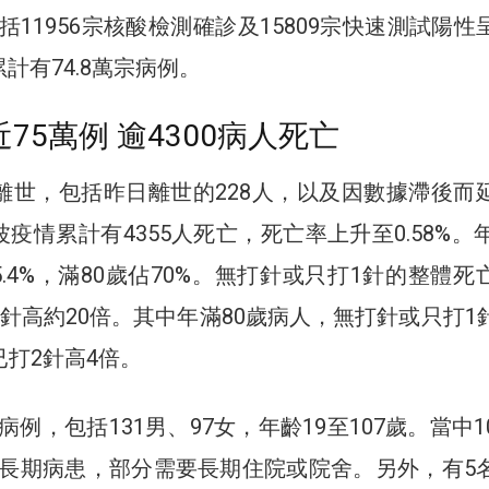
11956宗核酸檢測確診及15809宗快速測試陽性
計有74.8萬宗病例。
75萬例 逾4300病人死亡
者離世，包括昨日離世的228人，以及因數據滯後而
疫情累計有4355人死亡，死亡率上升至0.58%。年
.4%，滿80歲佔70%。無打針或只打1針的整體死
打2針高約20倍。其中年滿80歲病人，無打針或只打1
較已打2針高4倍。
例，包括131男、97女，年齡19至107歲。當中1
長期病患，部分需要長期住院或院舍。另外，有5