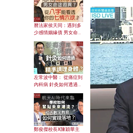
曆法家侯天同：遇到多
少感情姻緣債 男女命途
迥異？ 從八字能看透你
的七情六欲？
左常波中醫： 從痛症到
內科病 針灸如何透過解
筋結 精準調理身體？
鄭俊傑校長X陳穎華主