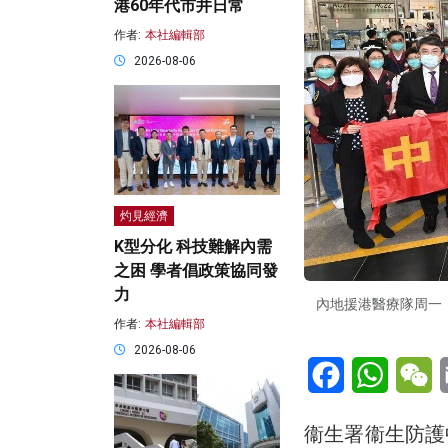
港60年代市井日常
作者:
本社編輯部
2026-08-06
灼見經濟
K型分化 科技難解內需
之困 學者倡政策協同發
力
內地援港醫療隊周一
作者:
本社編輯部
2026-08-06
Facebook
WhatsA
W
衞生署衞生防護