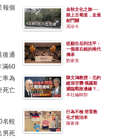
呈報個
金秋文化之旅──
踏上古蜀道，走過
劍門關
馮珍今
從顧生岳到沈平：
一個座右銘的兩代
延後通
傳承
劉家美
滿60
亡率為
陳文鴻教授：北約
縱深空襲 俄羅斯
針死亡
瀕臨戰敗邊緣？中
國零部件能左右戰
本社編輯部
局走向？
行為不檢 培育教
化才能治本
0名較
陳家偉
名男死