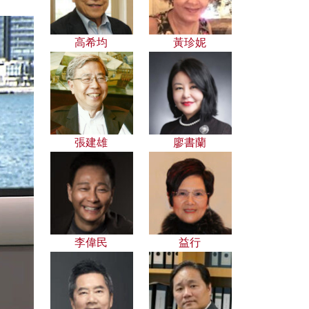
高希均
黃珍妮
張建雄
廖書蘭
李偉民
益行