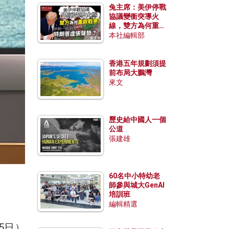
兔主席：美伊停戰
協議變衝突導火
線，雙方為何重啟
戰爭？伊朗一早洞
本社編輯部
悉特朗普虛張聲
勢？
香港五年規劃須提
前布局大鵬灣
來文
歷史給中國人一個
公道
張建雄
）
60名中小特幼老
師參與城大GenAI
培訓班
編輯精選
5日）