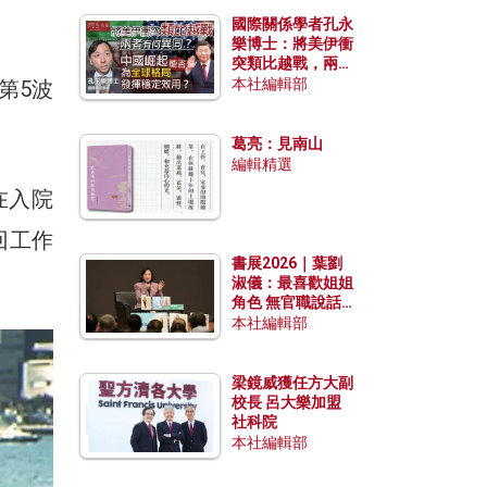
國際關係學者孔永
樂博士：將美伊衝
突類比越戰，兩者
有何異同？中國崛
本社編輯部
第5波
起能否為全球格局
發揮穩定效用？
葛亮：見南山
編輯精選
在入院
回工作
書展2026｜葉劉
淑儀：最喜歡姐姐
角色 無官職說話
包袱少
本社編輯部
梁鏡威獲任方大副
校長 呂大樂加盟
社科院
本社編輯部