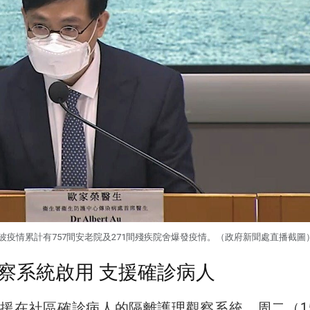
波疫情累計有757間安老院及271間殘疾院舍爆發疫情。（政府新聞處直播截圖
察系統啟用 支援確診病人
援在社區確診病人的隔離護理觀察系統，周二（1