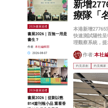
新增27
療隊「
2026書展巡禮
本港新增2776
書展2026｜百無一用是
快速測試陽性呈
書生？
理觀察系統，提
作者:
本社編輯部
2026-08-07
作者:
本社
灼見原創
灼見獨家
2026書展巡禮
書展2026｜從劉以鬯
814篇刊報小品 重看香