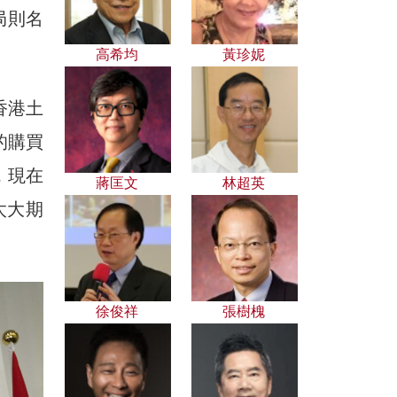
局則名
高希均
黃珍妮
香港土
的購買
，現在
蔣匡文
林超英
太大期
徐俊祥
張樹槐