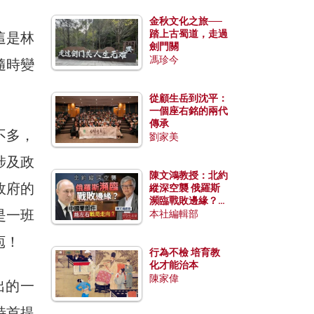
金秋文化之旅──
踏上古蜀道，走過
這是林
劍門關
馮珍今
隨時變
從顧生岳到沈平：
一個座右銘的兩代
傳承
不多，
劉家美
涉及政
陳文鴻教授：北約
政府的
縱深空襲 俄羅斯
瀕臨戰敗邊緣？中
是一班
國零部件能左右戰
本社編輯部
局走向？
庖！
行為不檢 培育教
化才能治本
陳家偉
出的一
特首提