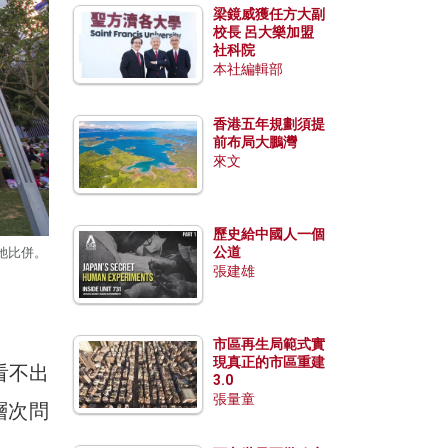
梁鏡威獲任方大副
校長 呂大樂加盟
社科院
本社編輯部
香港五年規劃須提
前布局大鵬灣
來文
歷史給中國人一個
公道
她比併。
張建雄
市區再生局範式實
現真正的市區重建
看不出
3.0
張量童
層次問