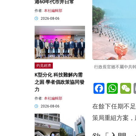
港60年代市井日常
作者:
本社編輯部
2026-08-06
灼見經濟
行政長官雖不屬中共
K型分化 科技難解內需
之困 學者倡政策協同發
Facebook
WhatsA
W
力
作者:
本社編輯部
在餘下任期不足
2026-08-06
策局重組方案，