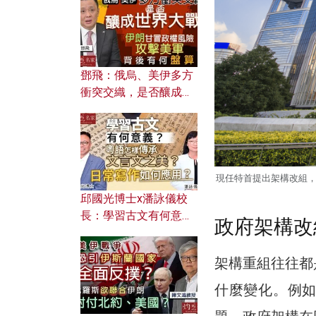
何避免遭AI演算法操
控？
鄧飛：俄烏、美伊多方
衝突交織，是否釀成世
界大戰？ 伊朗甘冒政權
風險攻擊美軍，背後有
何盤算？
現任特首提出架構改組
邱國光博士x潘詠儀校
長：學習古文有何意
政府架構改
義？ 粵語怎樣傳承文言
文之美？ 日常寫作如何
架構重組往往都
應用？
什麼變化。例