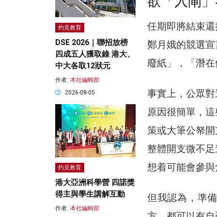
欲「入閘」
任期即將結束還
灼見教育
DSE 2026｜聯招放榜
鄭月娥的競選宣
四成五人獲取錄 港大、
廢紙」，「潛在
中大各取12狀元
作者:
本社編輯部
事實上，公眾對
2026-08-05
原因很簡單，這
策或大筆公帑開
整體開支微不足
想着可能會參與
灼見教育
港大亞洲科學營 四諾獎
得主與學生講解互動
但我認為，準
作者:
本社編輯部
方，都可以有自