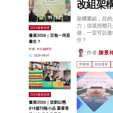
改組架構
架構重組，目的
力；但這些都只
2026書展巡禮
做，一定可以做
書展2026｜百無一用是
任？
書生？
作者:
本社編輯部
作者:
陳景
2026-08-07
問責制
特首選舉
2026書展巡禮
書展2026｜從劉以鬯
814篇刊報小品 重看香