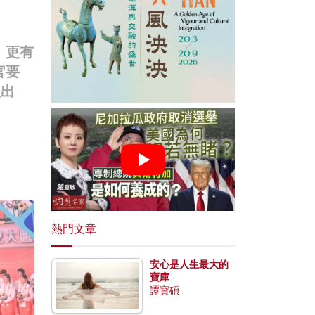
、更有
官要
人出
熱門文章
安心是人生最大的
寶庫
譚寶碩