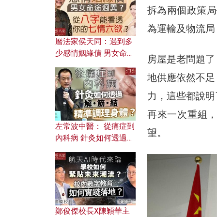
拆為兩個政策局
為運輸及物流局
曆法家侯天同：遇到多
少感情姻緣債 男女命途
房屋是老問題了
迥異？ 從八字能看透你
的七情六欲？
地供應依然不足
力，這些都說明
再來一次重組
左常波中醫： 從痛症到
望。
內科病 針灸如何透過解
筋結 精準調理身體？
鄭俊傑校長X陳穎華主