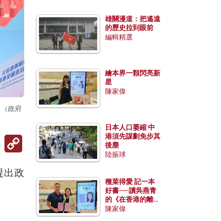
雄關漫道：把遙遠
的歷史拉到眼前
編輯精選
繪本界一顆閃亮新
星
陳家偉
。（政府
日本人口萎縮 中
港須先謀劃免步其
Copy
後塵
Link
陸振球
提出政
種菜得愛 記一本
好書──讀吳燕青
的《在香港的離島
種菜》
陳家偉