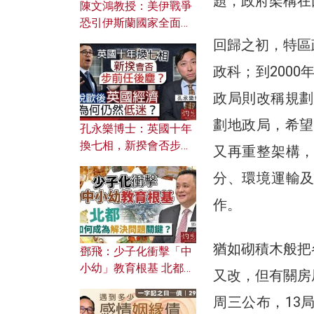
題，政府架構在
陳文鴻教授：美伊戰爭
恐引伊斯蘭國家全面反
撲？ 俄羅斯欲聯合伊朗
回歸之初，特區
對付北約美國？
政科；到200
政局則改稱規劃
劃地政局，希望
孔永樂博士：英國十年
換七相，新揆會否步前
又再重整架構
任後塵？脫歐後英國經
分、環境運輸
濟為何仍然低迷？
作。
猶如砌積木般把
鄧飛：少子化衝擊「中
小幼」教育根基 北都如
又改，但有關房
何成為解決問題關鍵？
周三公布，13