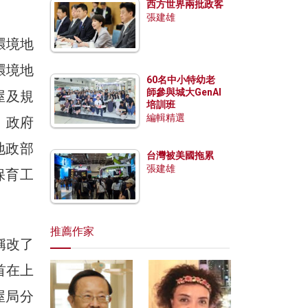
西方世界兩批政客
張建雄
環境地
環境地
60名中小特幼老
師參與城大GenAI
屋及規
培訓班
編輯精選
，政府
地政部
台灣被美國拖累
張建雄
保育工
推薦作家
稱改了
首在上
屋局分