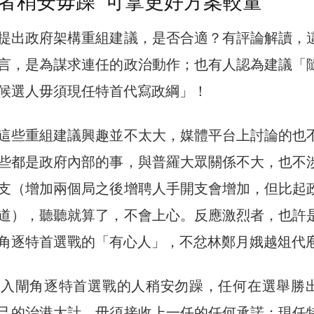
者稍安毋躁 可拿更好方案較量
提出政府架構重組建議，是否合適？有評論解讀，
言，是為謀求連任的政治動作；也有人認為建議「
候選人毋須現任特首代寫政綱」！
這些重組建議興趣並不太大，媒體平台上討論的也
些都是政府內部的事，與普羅大眾關係不大，也不
支（增加兩個局之後增聘人手開支會增加，但比起
道），聽聽就算了，不會上心。反應激烈者，也許
角逐特首選戰的「有心人」，不忿林鄭月娥越俎代
備入閘角逐特首選戰的人稍安勿躁，任何在選舉勝
己的治港大計，毋須接收上一任的任何承諾；現任