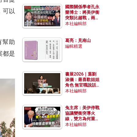
國際關係學者孔永
，可以
樂博士：將美伊衝
突類比越戰，兩者
有何異同？中國崛
本社編輯部
起能否為全球格局
發揮穩定效用？
葛亮：見南山
有幫助
編輯精選
案都是
書展2026｜葉劉
淑儀：最喜歡姐姐
角色 無官職說話
包袱少
本社編輯部
兔主席：美伊停戰
協議變衝突導火
線，雙方為何重啟
戰爭？伊朗一早洞
本社編輯部
悉特朗普虛張聲
勢？