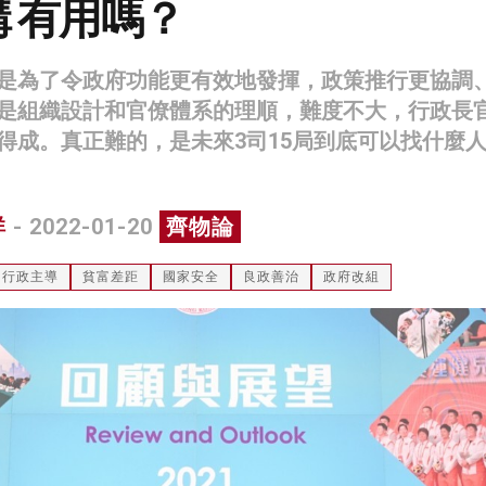
 有用嗎？
是為了令政府功能更有效地發揮，政策推行更協調
是組織設計和官僚體系的理順，難度不大，行政長
得成。真正難的，是未來3司15局到底可以找什麼
祥
- 2022-01-20
齊物論
行政主導
貧富差距
國家安全
良政善治
政府改組