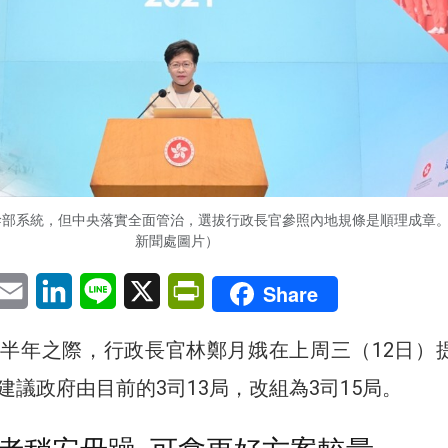
幹部系統，但中央落實全面管治，選拔行政長官參照內地規條是順理成章
新聞處圖片）
pp
eChat
Email
LinkedIn
Line
X
PrintFriendly
Share
半年之際，行政長官林鄭月娥在上周三（12日）
建議政府由目前的3司13局，改組為3司15局。