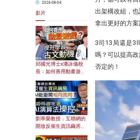
2026-08-04
出架構改組，也
影片
拿出更好的方案
3司13局還是
嗎？可以提高政
邱國光博士x潘詠儀校
否定的！
長：如何善用動畫遊戲
提升學習古文動機？
劉寧榮教授：互聯網的
開放反催生資訊繭房，
AI能避開相同困局？如