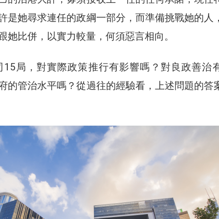
許是她尋求連任的政綱一部分，而準備挑戰她的人
跟她比併，以實力較量，何須惡言相向。
3司15局，對實際政策推行有影響嗎？對良政善治
府的管治水平嗎？從過往的經驗看，上述問題的答