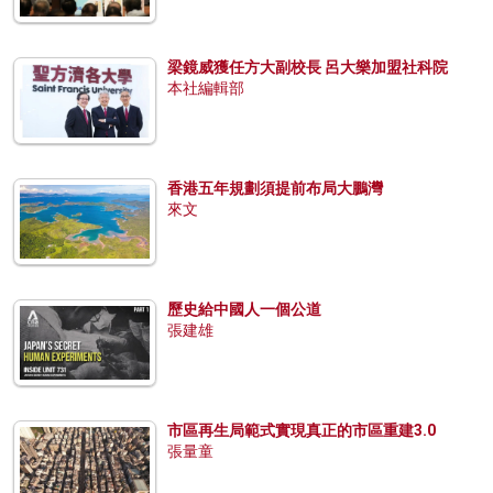
梁鏡威獲任方大副校長 呂大樂加盟社科院
本社編輯部
香港五年規劃須提前布局大鵬灣
來文
歷史給中國人一個公道
張建雄
市區再生局範式實現真正的市區重建3.0
張量童