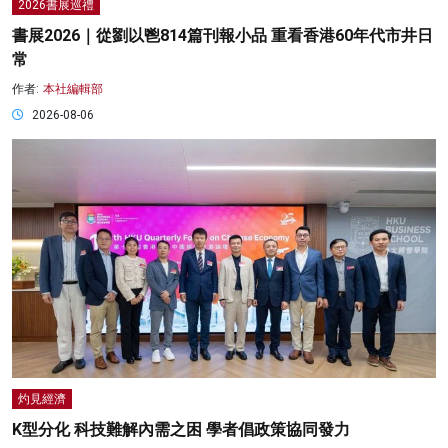
2026書展巡禮
書展2026｜從劉以鬯814篇刊報小品 重看香港60年代市井日
常
作者:
本社編輯部
2026-08-06
灼見經濟
K型分化 科技難解內需之困 學者倡政策協同發力