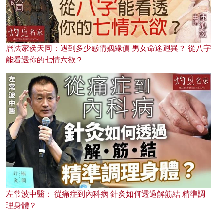
曆法家侯天同：遇到多少感情姻緣債 男女命途迥異？ 從八字
能看透你的七情六欲？
左常波中醫： 從痛症到內科病 針灸如何透過解筋結 精準調
理身體？