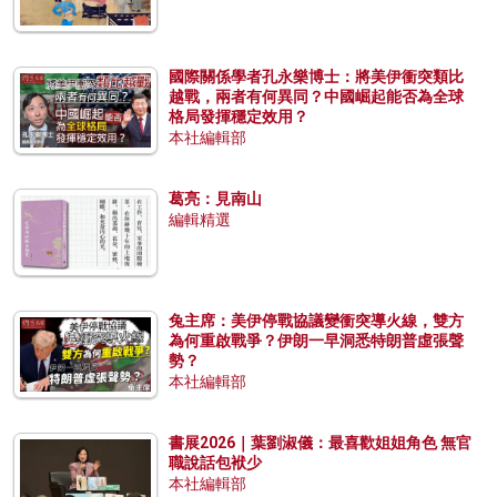
國際關係學者孔永樂博士：將美伊衝突類比
越戰，兩者有何異同？中國崛起能否為全球
格局發揮穩定效用？
本社編輯部
葛亮：見南山
編輯精選
兔主席：美伊停戰協議變衝突導火線，雙方
為何重啟戰爭？伊朗一早洞悉特朗普虛張聲
勢？
本社編輯部
書展2026｜葉劉淑儀：最喜歡姐姐角色 無官
職說話包袱少
本社編輯部