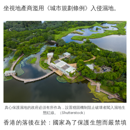
坐視地產商濫用《城市規劃條例》入侵濕地。
真心保護濕地的政府必須有所作為，設置穩固機制阻止破壞者闖入濕地生
態紅線。（Shutterstock）
香港的落後在於：國家為了保護生態而嚴禁填