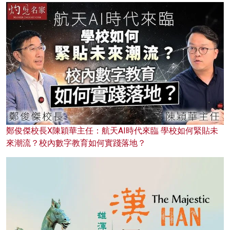
鄭俊傑校長X陳穎華主任：航天AI時代來臨 學校如何緊貼未
來潮流？校內數字教育如何實踐落地？