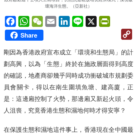
壞海洋生態。（亞新社）
Facebook
WhatsApp
WeChat
Email
LinkedIn
Line
X
PrintFriendl
C
Share
Li
剛因為香港政府宣布成立「環境和生態局」的計
劃高興，以為「生態」終於在施政層面得到高度
的確認，地產商卻幾乎同時成功衝破城市規劃委
員會關卡，得以在南生圍填魚塘、建高廈，正
是：這邊廂控制了火勢，那邊廂又新起火頭，令
人沮喪，究竟香港生態和濕地何時才得安寧？
在保護生態和濕地這件事上，香港現在全中國最