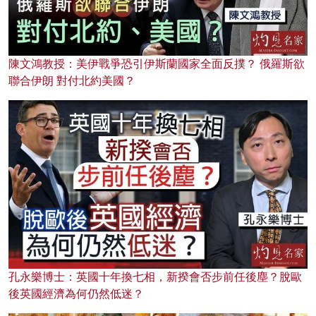
陳文鴻教授：美伊戰爭恐引伊斯蘭國家全面反撲？ 俄羅斯欲
聯合伊朗 對付北約美國？
孔永樂博士：英國十年換七相，新揆會否步前任後塵？脫歐
後英國經濟為何仍然低迷？