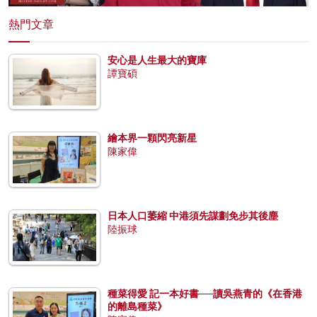
熱門文章
安心是人生最大的寶庫
譚寶碩
繪本界一顆閃亮新星
陳家偉
日本人口萎縮 中港須先謀劃免步其後塵
陸振球
種菜得愛 記一本好書──讀吳燕青的《在香港
的離島種菜》