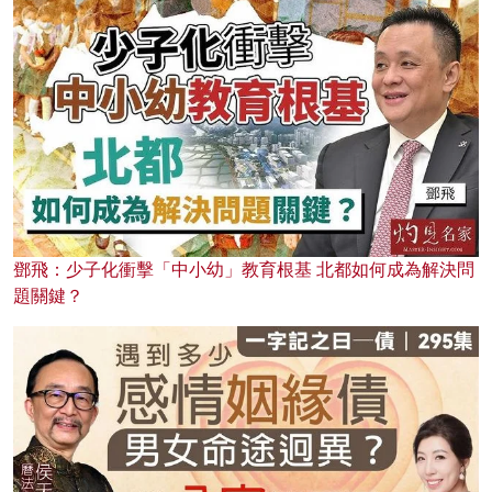
鄧飛：少子化衝擊「中小幼」教育根基 北都如何成為解決問
題關鍵？