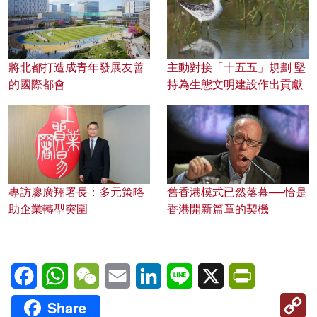
將北都打造成青年發展友善
主動對接「十五五」規劃 堅
的國際都會
持為生態文明建設作出貢獻
專訪廖廣翔署長：多元策略
舊香港模式已然落幕──恰是
助企業轉型突圍
香港開新篇章的契機
Facebook
WhatsApp
WeChat
Email
LinkedIn
Line
X
PrintFriendl
C
Share
Li