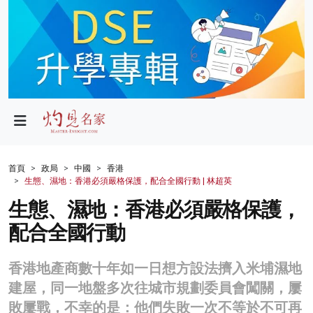
政局
教育
文化
財經
首頁
政局
中國
香港
生態、濕地：香港必須嚴格保護，配合全國行動 | 林超英
生活
生態、濕地：香港必須嚴格保護，
健康
配合全國行動
商業
香港地產商數十年如一日想方設法擠入米埔濕地
科技
建屋，同一地盤多次往城市規劃委員會闖關，屢
影片
敗屢戰，不幸的是：他們失敗一次不等於不可再