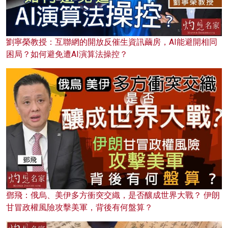
劉寧榮教授：互聯網的開放反催生資訊繭房，AI能避開相同
困局？如何避免遭AI演算法操控？
鄧飛：俄烏、美伊多方衝突交織，是否釀成世界大戰？ 伊朗
甘冒政權風險攻擊美軍，背後有何盤算？