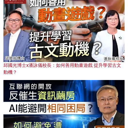
邱國光博士x潘詠儀校長：如何善用動畫遊戲 提升學習古文
動機？