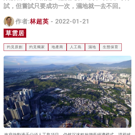
試，但嘗試只要成功一次，濕地就一去不回。
名家榜
灼見活動
作者:
林超英
- 2022-01-21
草雲居
關於我們
灼見原創
灼見獨家
地產商
人工島
濕地
生態保育
政府啟動過千公頃人工島項目，仍然沉迷粗放增長經濟模式，漠視破