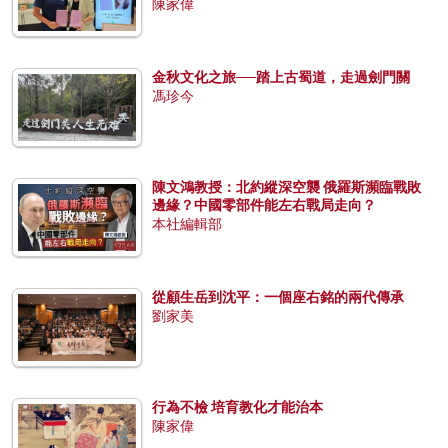
陳家偉
金秋文化之旅──踏上古蜀道，走過劍門關
馮珍今
陳文鴻教授：北約縱深空襲 俄羅斯瀕臨戰敗
邊緣？中國零部件能左右戰局走向？
本社編輯部
從顧生岳到沈平：一個座右銘的兩代傳承
劉家美
行為不檢 培育教化才能治本
陳家偉