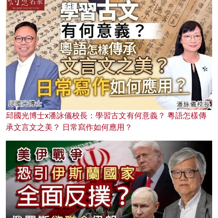
邱國光博士x潘詠儀校長：學習古文有何意義？ 粵語怎樣傳
承文言文之美？ 日常寫作如何應用？