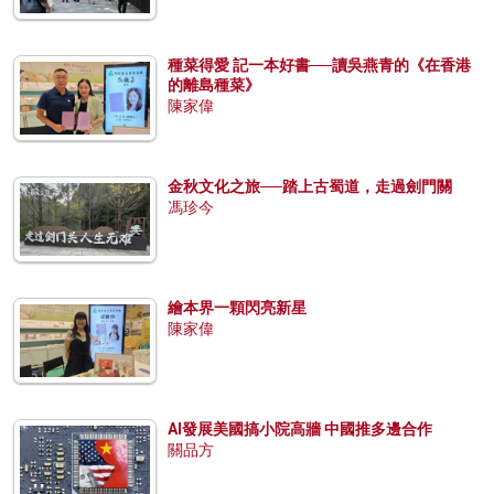
種菜得愛 記一本好書──讀吳燕青的《在香港
的離島種菜》
陳家偉
金秋文化之旅──踏上古蜀道，走過劍門關
馮珍今
繪本界一顆閃亮新星
陳家偉
AI發展美國搞小院高牆 中國推多邊合作
關品方