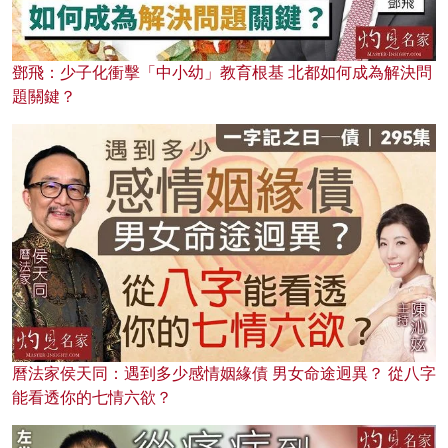
鄧飛：少子化衝擊「中小幼」教育根基 北都如何成為解決問
題關鍵？
曆法家侯天同：遇到多少感情姻緣債 男女命途迥異？ 從八字
能看透你的七情六欲？