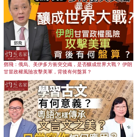
鄧飛：俄烏、美伊多方衝突交織，是否釀成世界大戰？ 伊朗
甘冒政權風險攻擊美軍，背後有何盤算？