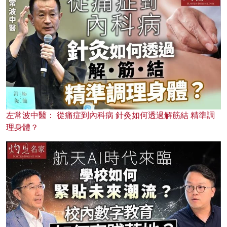
左常波中醫： 從痛症到內科病 針灸如何透過解筋結 精準調
理身體？