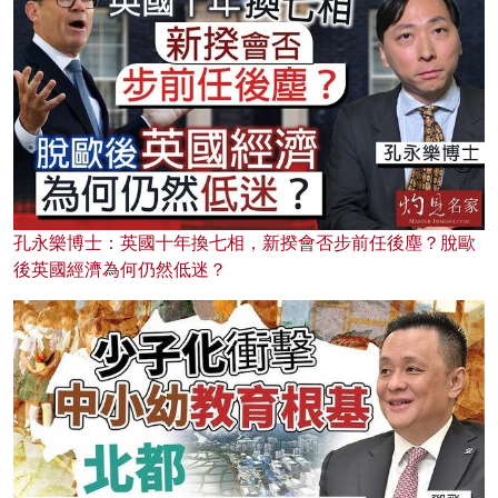
孔永樂博士：英國十年換七相，新揆會否步前任後塵？脫歐
後英國經濟為何仍然低迷？