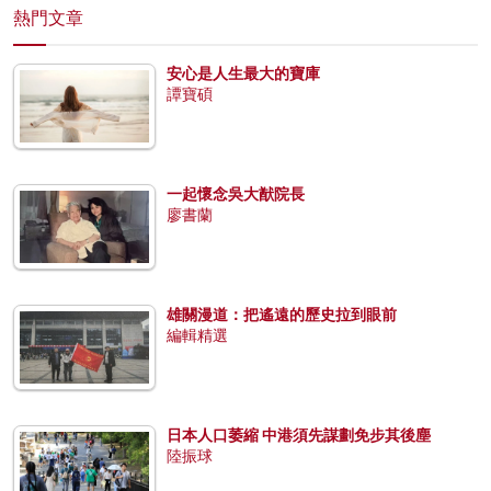
熱門文章
安心是人生最大的寶庫
譚寶碩
一起懷念吳大猷院長
廖書蘭
雄關漫道：把遙遠的歷史拉到眼前
編輯精選
日本人口萎縮 中港須先謀劃免步其後塵
陸振球