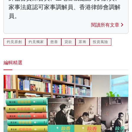
家事法庭認可家事調解員、香港律師會調解
員。
閱讀所有文章
灼見原創
灼見獨家
慈善
貸款
眾籌
投資風險
編輯精選