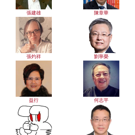
張建雄
陳章華
張灼祥
劉寧榮
益行
何志平