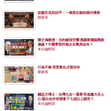
從顧生岳到沈平：一個座右銘的兩代傳承
劉家美
陳文鴻教授：北約縱深空襲 俄羅斯瀕臨戰敗
邊緣？中國零部件能左右戰局走向？
本社編輯部
行為不檢 培育教化才能治本
陳家偉
關品方博士：台灣九合一選舉 民進黨大失人
心 藍白合作有望拿下七成以上縣市？
本社編輯部