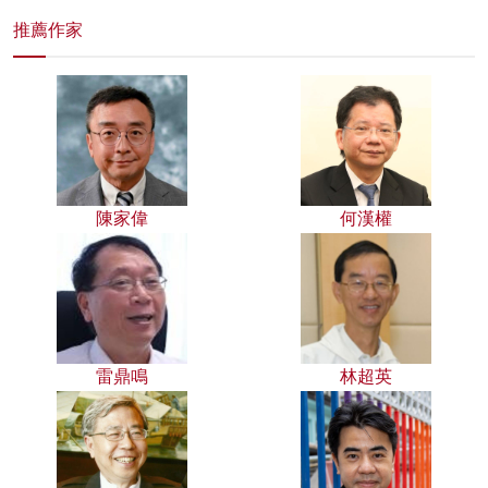
推薦作家
陳家偉
何漢權
雷鼎鳴
林超英