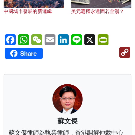
中國城市發展的新邏輯
美元霸權永遠固若金湯？
Facebook
WhatsApp
WeChat
Email
LinkedIn
Line
X
PrintFriendl
C
Share
Li
蘇文傑
蘇文傑律師為執業律師，香港調解仲裁中心