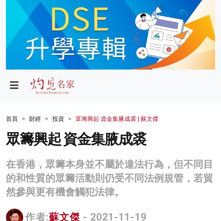
政局
教育
文化
財經
首頁
財經
投資
眾籌興起 資金集腋成裘 | 蘇文傑
生活
眾籌興起 資金集腋成裘
健康
在香港，眾籌本身並不屬於違法行為，但不同目
商業
的和性質的眾籌活動則仍受不同法例規管，若貿
然參與更有機會觸犯法律。
科技
影片
作者:
蘇文傑
- 2021-11-19