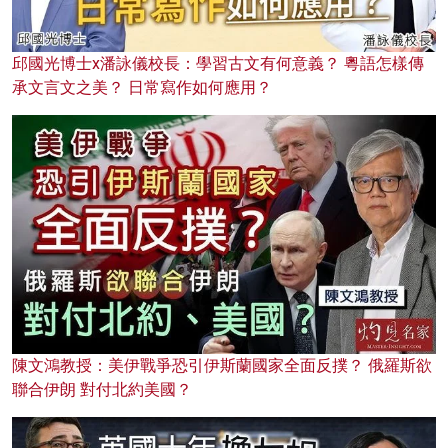
邱國光博士x潘詠儀校長：學習古文有何意義？ 粵語怎樣傳
承文言文之美？ 日常寫作如何應用？
陳文鴻教授：美伊戰爭恐引伊斯蘭國家全面反撲？ 俄羅斯欲
聯合伊朗 對付北約美國？