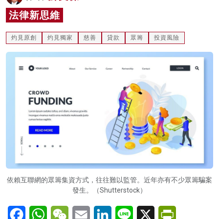
名家榜
法律新思維
灼見活動
灼見原創
灼見獨家
慈善
貸款
眾籌
投資風險
關於我們
依賴互聯網的眾籌集資方式，往往難以監管。近年亦有不少眾籌騙案
發生。（Shutterstock）
Facebook
WhatsApp
WeChat
Email
LinkedIn
Line
X
PrintFriendl