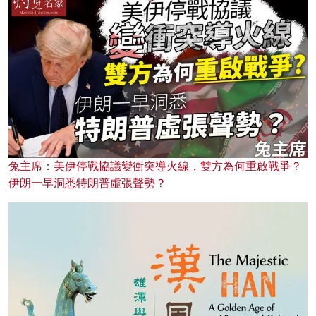
兔主席：美伊停戰協議變衝突導火線，雙方為何重啟戰爭？
伊朗一早洞悉特朗普虛張聲勢？