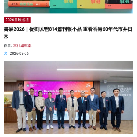
2026書展巡禮
書展2026｜從劉以鬯814篇刊報小品 重看香港60年代市井日
常
作者:
本社編輯部
2026-08-06