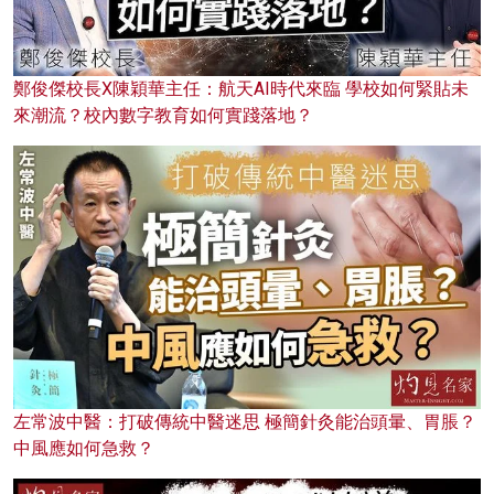
鄭俊傑校長X陳穎華主任：航天AI時代來臨 學校如何緊貼未
來潮流？校內數字教育如何實踐落地？
左常波中醫：打破傳統中醫迷思 極簡針灸能治頭暈、胃脹？
中風應如何急救？