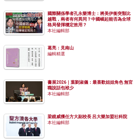
國際關係學者孔永樂博士：將美伊衝突類比
越戰，兩者有何異同？中國崛起能否為全球
格局發揮穩定效用？
本社編輯部
葛亮：見南山
編輯精選
書展2026｜葉劉淑儀：最喜歡姐姐角色 無官
職說話包袱少
本社編輯部
梁鏡威獲任方大副校長 呂大樂加盟社科院
本社編輯部