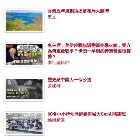
香港五年規劃須提前布局大鵬灣
來文
兔主席：美伊停戰協議變衝突導火線，雙方
為何重啟戰爭？伊朗一早洞悉特朗普虛張聲
勢？
本社編輯部
歷史給中國人一個公道
張建雄
60名中小特幼老師參與城大GenAI培訓班
編輯精選