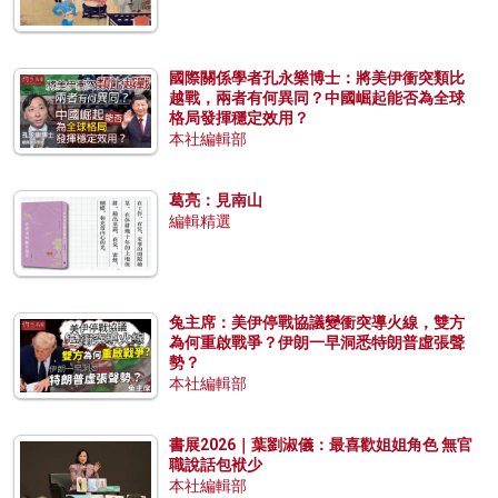
國際關係學者孔永樂博士：將美伊衝突類比
越戰，兩者有何異同？中國崛起能否為全球
格局發揮穩定效用？
本社編輯部
葛亮：見南山
編輯精選
兔主席：美伊停戰協議變衝突導火線，雙方
為何重啟戰爭？伊朗一早洞悉特朗普虛張聲
勢？
本社編輯部
書展2026｜葉劉淑儀：最喜歡姐姐角色 無官
職說話包袱少
本社編輯部