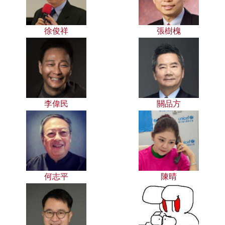
徐俊祥
張樹槐
李偉民
關品方
何志平
陳晴