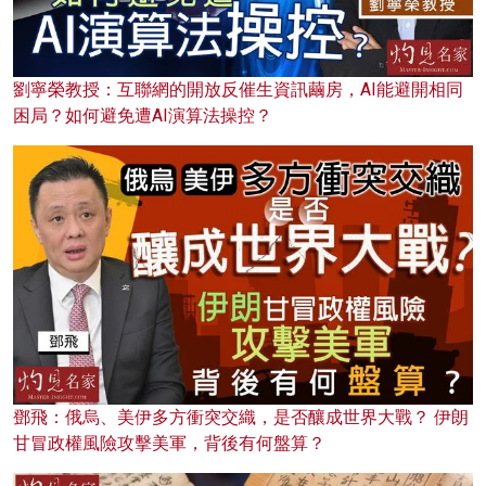
劉寧榮教授：互聯網的開放反催生資訊繭房，AI能避開相同
困局？如何避免遭AI演算法操控？
鄧飛：俄烏、美伊多方衝突交織，是否釀成世界大戰？ 伊朗
甘冒政權風險攻擊美軍，背後有何盤算？