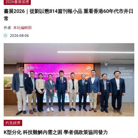
2026書展巡禮
書展2026｜從劉以鬯814篇刊報小品 重看香港60年代市井日
常
作者:
本社編輯部
2026-08-06
灼見經濟
K型分化 科技難解內需之困 學者倡政策協同發力