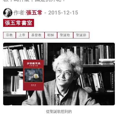
名家榜
作者:
張五常
- 2015-12-15
灼見活動
張五常書室
關於我們
宗教
上帝
基督教
耶穌
聖誕歌
聖誕節
從聖誕歌想到的