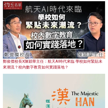
鄭俊傑校長X陳穎華主任：航天AI時代來臨 學校如何緊貼未
來潮流？校內數字教育如何實踐落地？