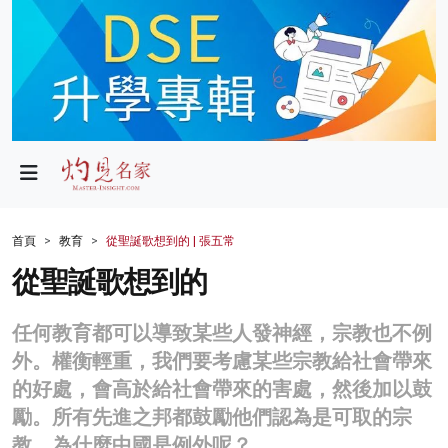
政局
教育
文化
財經
首頁
教育
從聖誕歌想到的 | 張五常
生活
從聖誕歌想到的
健康
任何教育都可以導致某些人發神經，宗教也不例
商業
外。權衡輕重，我們要考慮某些宗教給社會帶來
的好處，會高於給社會帶來的害處，然後加以鼓
科技
勵。所有先進之邦都鼓勵他們認為是可取的宗
影片
教，為什麼中國是例外呢？