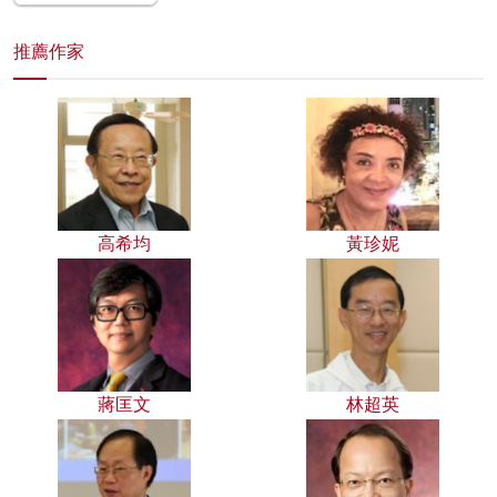
推薦作家
高希均
黃珍妮
蔣匡文
林超英