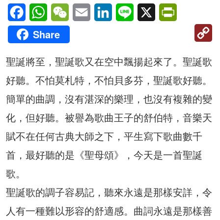
Facebook
WhatsApp
WeChat
Email
LinkedIn
Line
X
PrintFriendl
C
Share
Li
聖誕將至，聖誕歌又在空中飄揚起來了。聖誕歌
好聽。不怕莫札特，不怕貝多芬，聖誕歌好聽。
簡單的曲調，沒有湛深的樂理，也沒有複雜的變
化，但好聽。被譽為歌曲王子的舒伯特，音樂天
賦不在任何古典大師之下，平生寫下歌曲數千
首，最好聽的是《聖母頌》，今天是一首聖誕
歌。
聖誕歌的調子容易記，聽來永遠是那樣安詳，令
人有一種難以形容的舒適感。曲詞永遠是那樣善