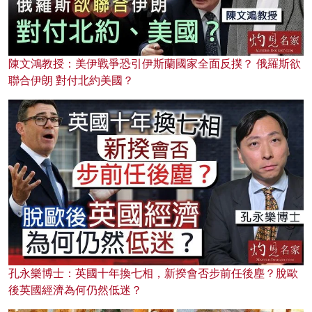
陳文鴻教授：美伊戰爭恐引伊斯蘭國家全面反撲？ 俄羅斯欲
聯合伊朗 對付北約美國？
孔永樂博士：英國十年換七相，新揆會否步前任後塵？脫歐
後英國經濟為何仍然低迷？