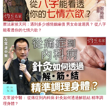
曆法家侯天同：遇到多少感情姻緣債 男女命途迥異？ 從八字
能看透你的七情六欲？
左常波中醫： 從痛症到內科病 針灸如何透過解筋結 精準調
理身體？