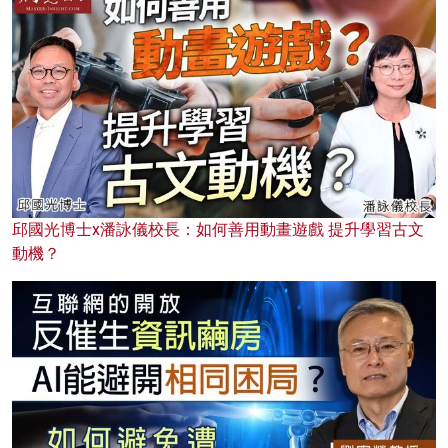
邱國光博士x潘詠儀校長：如何善用動畫遊戲 提升學習古文
動機？