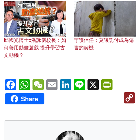
邱國光博士x潘詠儀校長：如
守護信任：莫讓託付成為傷
何善用動畫遊戲 提升學習古
害的契機
文動機？
Facebook
WhatsApp
WeChat
Email
LinkedIn
Line
X
PrintFriendl
C
Share
Li