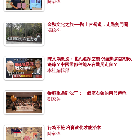
陳家偉
金秋文化之旅──踏上古蜀道，走過劍門關
馮珍今
陳文鴻教授：北約縱深空襲 俄羅斯瀕臨戰敗
邊緣？中國零部件能左右戰局走向？
本社編輯部
從顧生岳到沈平：一個座右銘的兩代傳承
劉家美
行為不檢 培育教化才能治本
陳家偉