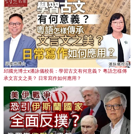
邱國光博士x潘詠儀校長：學習古文有何意義？ 粵語怎樣傳
承文言文之美？ 日常寫作如何應用？