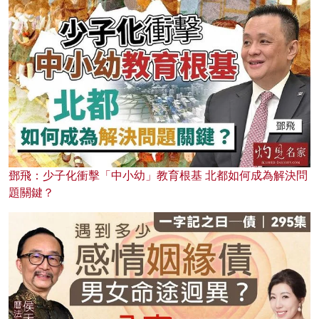
鄧飛：少子化衝擊「中小幼」教育根基 北都如何成為解決問
題關鍵？