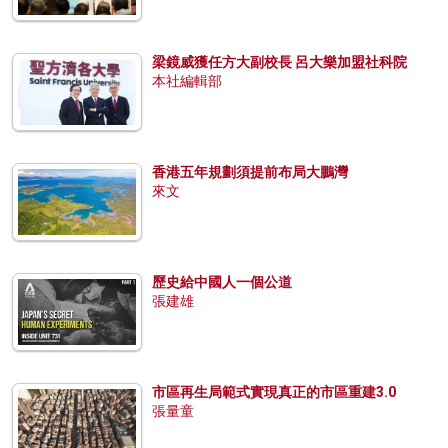
梁鏡威獲任方大副校長 呂大樂加盟社科院
本社編輯部
香港五年規劃須提前布局大鵬灣
來文
歷史給中國人一個公道
張建雄
市區再生局範式實現真正的市區重建3.0
張量童