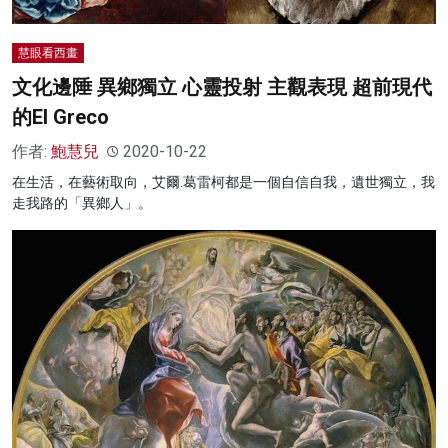
慧眼看西畫
文化邊陲 異鄉獨立 心靈投射 主觀表現 超前現代
的El Greco
作者:
鮑慧兒
2020-10-22
在生活，在藝術取向，艾爾.葛雷柯都是一個自信自我，遺世獨立，我
走我路的「異鄉人」。