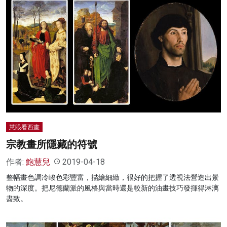
慧眼看西畫
宗教畫所隱藏的符號
作者:
鮑慧兒
2019-04-18
整幅畫色調冷峻色彩豐富，描繪細緻，很好的把握了透視法營造出景
物的深度。把尼德蘭派的風格與當時還是較新的油畫技巧發揮得淋漓
盡致。