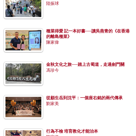
陸振球
種菜得愛 記一本好書──讀吳燕青的《在香港
的離島種菜》
陳家偉
金秋文化之旅──踏上古蜀道，走過劍門關
馮珍今
從顧生岳到沈平：一個座右銘的兩代傳承
劉家美
行為不檢 培育教化才能治本