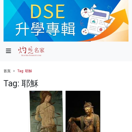
政局
教育
文化
財經
首頁
Tag: 耶穌
生活
Tag: 耶穌
健康
商業
科技
影片