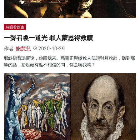
慧眼看西畫
一聲召喚一道光 罪人蒙恩得救贖
作者:
鮑慧兒
2020-10-29
耶穌指着瑪竇說，你跟我來。瑪竇正與繳稅人低頭對算稅款，聽到耶
穌的話，抬起頭有點不相信的問，你是喚我嗎？