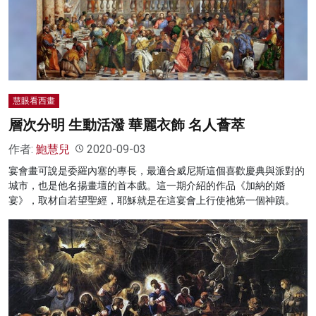
慧眼看西畫
層次分明 生動活潑 華麗衣飾 名人薈萃
作者:
鮑慧兒
2020-09-03
宴會畫可說是委羅內塞的專長，最適合威尼斯這個喜歡慶典與派對的
城市，也是他名揚畫壇的首本戲。這一期介紹的作品《加納的婚
宴》，取材自若望聖經，耶穌就是在這宴會上行使祂第一個神蹟。