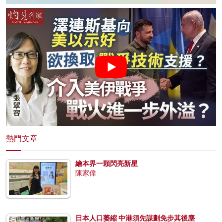
熱門文章
繪本界一顆閃亮新星
陳家偉
日本人口萎縮 中港須先謀劃免步其後塵