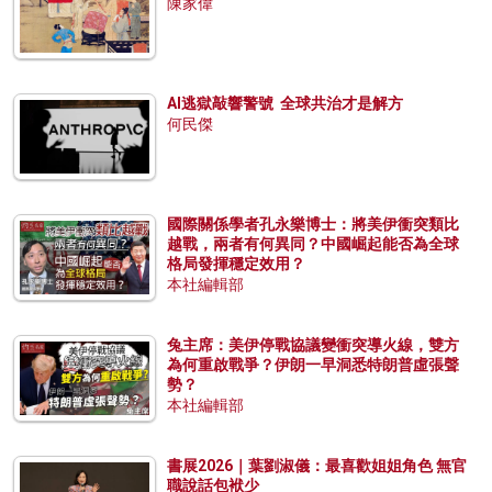
陳家偉
AI逃獄敲響警號 全球共治才是解方
何民傑
國際關係學者孔永樂博士：將美伊衝突類比
越戰，兩者有何異同？中國崛起能否為全球
格局發揮穩定效用？
本社編輯部
兔主席：美伊停戰協議變衝突導火線，雙方
為何重啟戰爭？伊朗一早洞悉特朗普虛張聲
勢？
本社編輯部
書展2026｜葉劉淑儀：最喜歡姐姐角色 無官
職說話包袱少