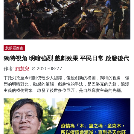
慧眼看西畫
獨特視角 明暗強烈 戲劇效果 平民日常 啟發後代
作者:
鮑慧兒
2020-08-27
丁托列托至今相對仍較少人認識，但他創新的構圖，獨特的視角，強
烈的明暗對比，動感的筆觸，戲劇性的手法，是巴洛克的先鋒，浪漫
主義的模仿對象，啟發了後世多位巨匠，是自然寫實主義的先驅。