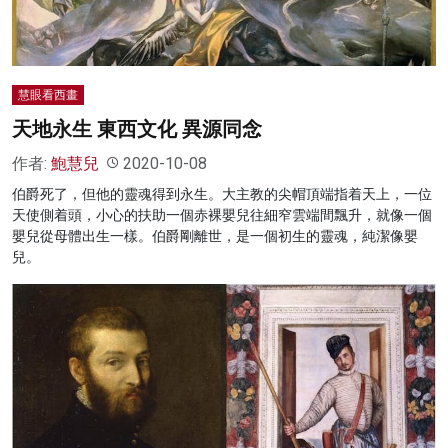
慧眼看西畫
天地永生 東西文化 異源同念
作者:
鮑慧兒
2020-10-08
伯爵死了，但他的靈魂得到永生。大主教的尖帽頂端指着天上，一位
天使側着頭，小心的扶助一個赤裸嬰兒往細窄雲端間飄升，就像一個
嬰兒從母體出生一樣。伯爵剛離世，是一個初生的靈魂，純潔像嬰
兒。