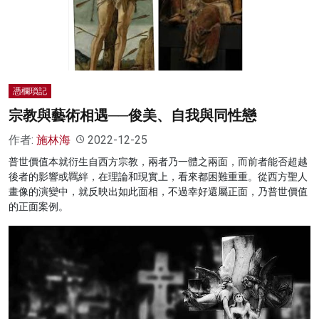
名家榜
灼見活動
關於我們
憑欄瑣記
宗教與藝術相遇──俊美、自我與同性戀
作者:
施林海
2022-12-25
普世價值本就衍生自西方宗教，兩者乃一體之兩面，而前者能否超越
後者的影響或羈絆，在理論和現實上，看來都困難重重。從西方聖人
畫像的演變中，就反映出如此面相，不過幸好還屬正面，乃普世價值
的正面案例。