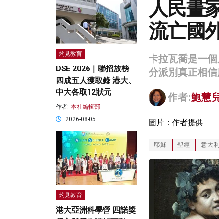
人民畫家
流亡國
灼見教育
卡拉瓦喬是一個
DSE 2026｜聯招放榜
分派別真正相信
四成五人獲取錄 港大、
中大各取12狀元
作者:
鮑慧
作者:
本社編輯部
2026-08-05
圖片：作者提供
耶穌
聖經
意大
灼見教育
港大亞洲科學營 四諾獎