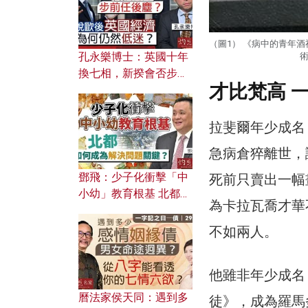
（圖1） 《病中的青年酒
孔永樂博士：英國十年
術
換七相，新揆會否步前
才比梵高 
任後塵？脫歐後英國經
濟為何仍然低迷？
拉斐爾年少成名
急病倉猝離世，
鄧飛：少子化衝擊「中
死前只賣出一幅
小幼」教育根基 北都如
為卡拉瓦喬才華
何成為解決問題關鍵？
不如兩人。
他雖非年少成名
曆法家侯天同：遇到多
徒》，成為羅馬