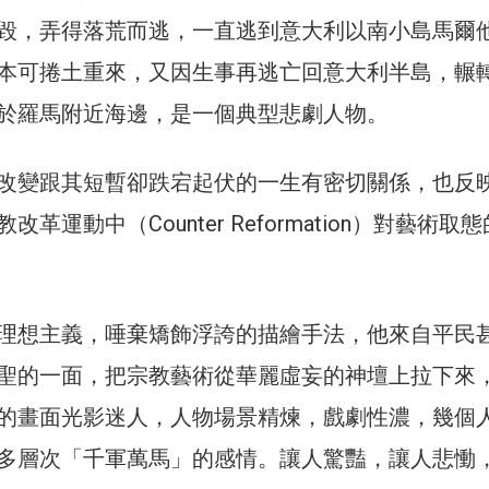
毀，弄得落荒而逃，一直逃到意大利以南小島馬爾
本可捲土重來，又因生事再逃亡回意大利半島，輾
於羅馬附近海邊，是一個典型悲劇人物。
改變跟其短暫卻跌宕起伏的一生有密切關係，也反
革運動中（Counter Reformation）對藝術取
理想主義，唾棄矯飾浮誇的描繪手法，他來自平民
聖的一面，把宗教藝術從華麗虛妄的神壇上拉下來
的畫面光影迷人，人物場景精煉，戲劇性濃，幾個
多層次「千軍萬馬」的感情。讓人驚豔，讓人悲慟