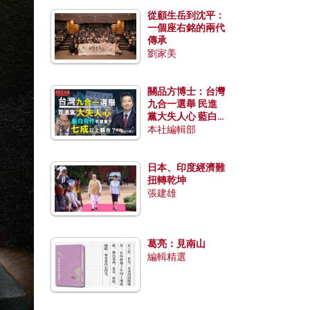
從顧生岳到沈平：
一個座右銘的兩代
傳承
劉家美
關品方博士：台灣
九合一選舉 民進
黨大失人心 藍白
合作有望拿下七成
本社編輯部
以上縣市？
日本、印度經濟難
扭轉乾坤
張建雄
葛亮：見南山
編輯精選