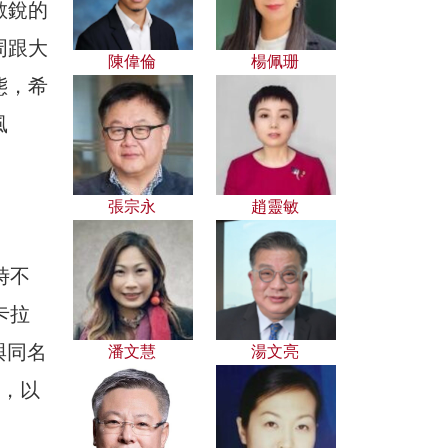
敏銳的
周跟大
陳偉倫
楊佩珊
態，希
風
張宗永
趙靈敏
時不
鎮卡拉
與同名
潘文慧
湯文亮
混淆，以