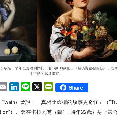
少成名，早年也曾潦倒掙扎，唯不到30歲畫出《聖瑪竇蒙召為徒》，成
手可熱的當紅畫家。
pp
eChat
Email
LinkedIn
Line
X
PrintFriendly
Share
 Twain）曾說：「真相比虛構的故事更奇怪」（”Truth
han fiction”）。套在卡拉瓦喬（圖1，時年22歲）身上