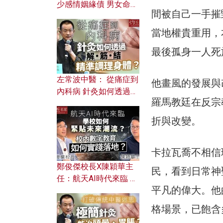
少感情姻緣債 男女命途
間被自己一手摧
迥異？ 從八字能看透你
的七情六欲？
當地權貴重用，
最後孤身一人死
左常波中醫： 從痛症到
他畫風的發展與
內科病 針灸如何透過解
羅馬教廷在反宗教改
筋結 精準調理身體？
折與改變。
卡拉瓦喬不相信
鄭俊傑校長X陳穎華主
民，看到日常神
任：航天AI時代來臨 學
平凡的偉大。他
校如何緊貼未來潮流？
校內數字教育如何實踐
格場景，已飽含
落地？