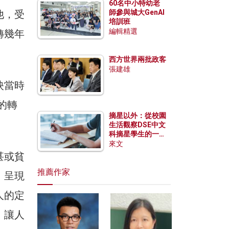
60名中小特幼老
他，受
師參與城大GenAI
培訓班
編輯精選
轉幾年
西方世界兩批政客
張建雄
映當時
態的轉
摘星以外：從校園
生活觀察DSE中文
科摘星學生的一點
特質
來文
甚或貧
推薦作家
，呈現
人的定
，讓人