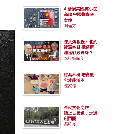
AI發展美國搞小院
高牆 中國推多邊
合作
關品方
陳文鴻教授：北約
縱深空襲 俄羅斯
瀕臨戰敗邊緣？中
國零部件能左右戰
本社編輯部
局走向？
行為不檢 培育教
化才能治本
陳家偉
金秋文化之旅──
踏上古蜀道，走過
劍門關
馮珍今