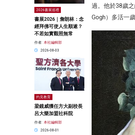
過。他於38歲之
2026書展巡禮
Gogh）多活
書展2026｜詹朗林：念
經拜佛可使人生順遂？
不若如實觀照無常
作者:
本社編輯部
2026-08-03
灼見教育
梁鏡威獲任方大副校長
呂大樂加盟社科院
作者:
本社編輯部
2026-08-01