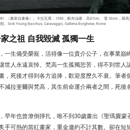
神》（畫家自畫像）。卡拉瓦喬，1593，帆布油畫，高67cm、 寬 53cm，羅
館。Sick Young Bacchus, Caravaggio, Galleria Borghese, Rome
一家之祖 自我毀滅 孤獨一生
，一生備受榮寵，活得像一位貴介公子，在事業巔
讓世人永遠哀悼。梵高一生孤獨悲苦，得不到世人
畫，死後才得到各方追捧，歡迎度歷久不衰。筆者
不減拉斐爾與梵高，其生前命運介兩者之間，死後
，早年也曾潦倒掙扎，唯不到30歲畫出《聖瑪竇蒙
炙手可熱的當紅畫家，重金邀約不計其數。卻在短短