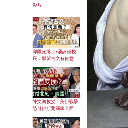
影片
邱國光博士x潘詠儀校
長：學習古文有何意
義？ 粵語怎樣傳承文言
文之美？ 日常寫作如何
應用？
陳文鴻教授：美伊戰爭
恐引伊斯蘭國家全面反
撲？ 俄羅斯欲聯合伊朗
對付北約美國？