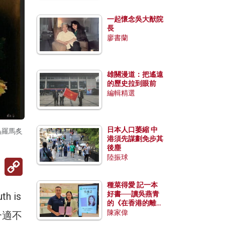
一起懷念吳大猷院
長
廖書蘭
雄關漫道：把遙遠
的歷史拉到眼前
編輯精選
日本人口萎縮 中
為羅馬炙
港須先謀劃免步其
後塵
陸振球
Copy
Link
種菜得愛 記一本
好書──讀吳燕青
 is
的《在香港的離島
種菜》
陳家偉
最合適不