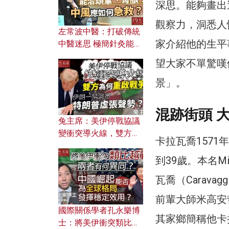
深思。能夠畫出
觀察力，洞悉人
左常波中醫：打破傳統
家介紹他的生平
中醫迷思 極簡針灸能治
頭暈、胃脹？中風應如
望大家不單驚嘆
何急救？
景」。
混跡街頭 
兔主席：美伊停戰協議
變衝突導火線，雙方為
卡拉瓦喬1571年
何重啟戰爭？伊朗一早
洞悉特朗普虛張聲勢？
到39歲。本名Mi
瓦喬（Carav
前輩大師米高安哲羅（M
國際關係學者孔永樂博
其家鄉簡稱他卡
士：將美伊衝突類比越