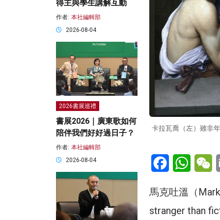
得主與學生講解互動
作者:
本社編輯部
2026-08-04
2026書展巡禮
書展2026｜廣東歌如何
卡拉瓦喬（左）雖非年
陪伴我們好好過日子？
作者:
本社編輯部
Facebook
WhatsA
W
2026-08-04
馬克吐溫（Mark
stranger t