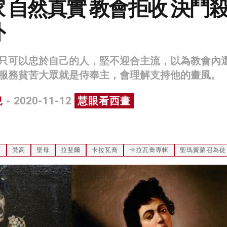
 自然真實 教會拒收 決鬥
外
只可以忠於自己的人，堅不迎合主流，以為教會內
服務貧苦大眾就是侍奉主，會理解支持他的畫風。
兒
- 2020-11-12
慧眼看西畫
利
梵高
聖母
拉斐爾
卡拉瓦喬
卡拉瓦喬專輯
聖瑪竇蒙召為徒