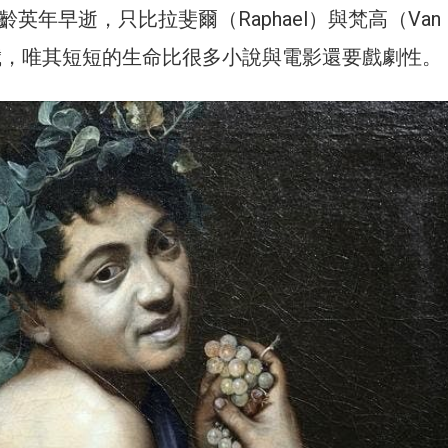
齡英年早逝，只比拉斐爾（Raphael）與梵高（Van
一歲，唯其短短的生命比很多小說與電影還要戲劇性。