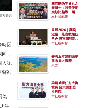
國際關係學者孔永
樂博士：將美伊衝
突類比越戰，兩者
馬波格賽美
有何異同？中國崛
本社編輯部
起能否為全球格局
發揮穩定效用？
書展2026｜葉劉
淑儀：最喜歡姐姐
角色 無官職說話
包袱少
本社編輯部
峰時因
認同，
香港五年規劃須提
前布局大鵬灣
個人認
來文
名聲卻
梁鏡威獲任方大副
校長 呂大樂加盟
社科院
召為
本社編輯部
6年