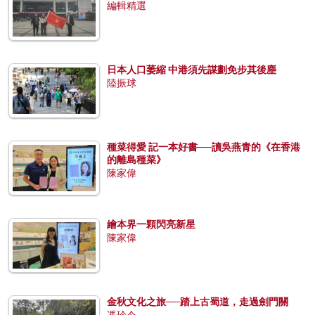
編輯精選
日本人口萎縮 中港須先謀劃免步其後塵
陸振球
種菜得愛 記一本好書──讀吳燕青的《在香港
的離島種菜》
陳家偉
繪本界一顆閃亮新星
陳家偉
金秋文化之旅──踏上古蜀道，走過劍門關