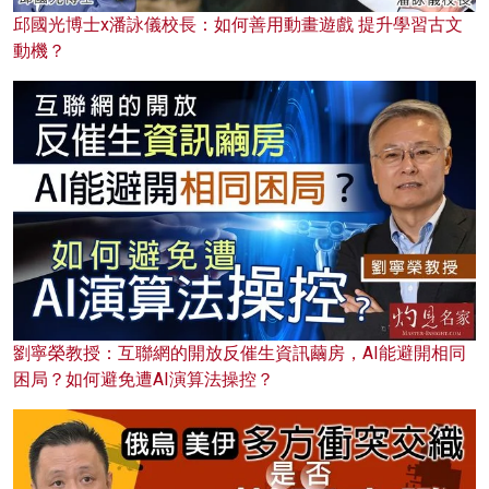
邱國光博士x潘詠儀校長：如何善用動畫遊戲 提升學習古文
動機？
劉寧榮教授：互聯網的開放反催生資訊繭房，AI能避開相同
困局？如何避免遭AI演算法操控？