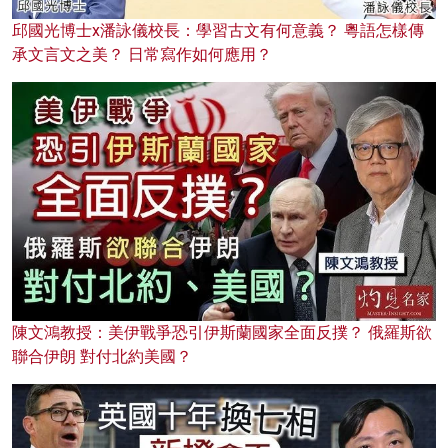
邱國光博士x潘詠儀校長：學習古文有何意義？ 粵語怎樣傳
承文言文之美？ 日常寫作如何應用？
陳文鴻教授：美伊戰爭恐引伊斯蘭國家全面反撲？ 俄羅斯欲
聯合伊朗 對付北約美國？