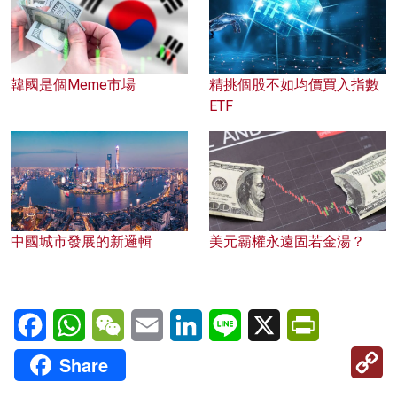
韓國是個Meme市場
精挑個股不如均價買入指數
ETF
中國城市發展的新邏輯
美元霸權永遠固若金湯？
Facebook
WhatsApp
WeChat
Email
LinkedIn
Line
X
PrintFriendl
C
Share
Li