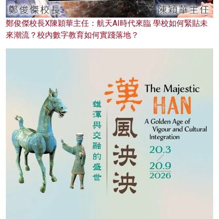
鄭俊傑校長X陳穎華主任：航天AI時代來臨 學校如何緊貼未
來潮流？校內數字教育如何實踐落地？