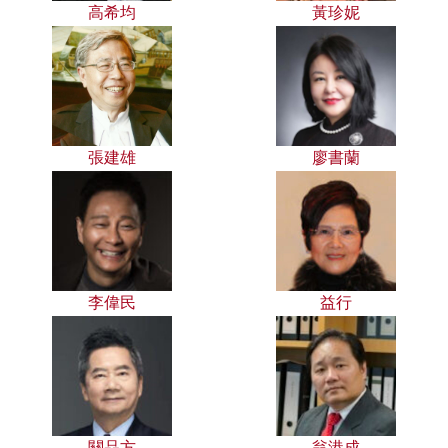
高希均
黃珍妮
張建雄
廖書蘭
李偉民
益行
關品方
翁港成