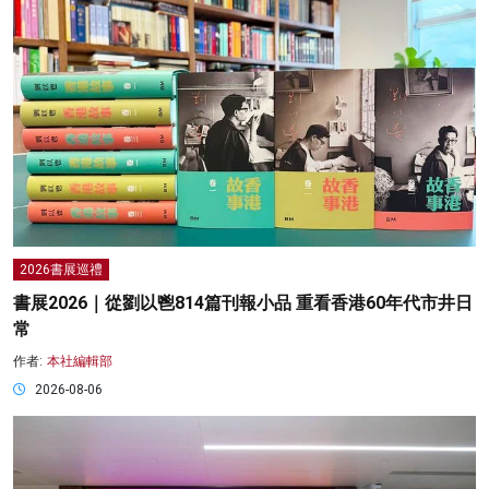
2026書展巡禮
書展2026｜從劉以鬯814篇刊報小品 重看香港60年代市井日
常
作者:
本社編輯部
2026-08-06