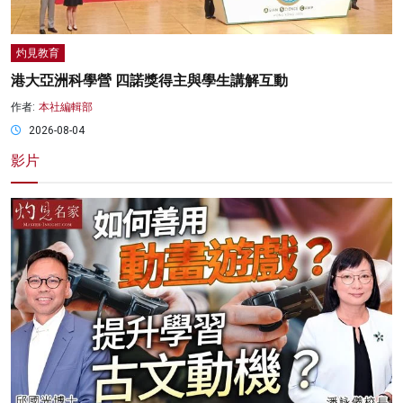
灼見教育
港大亞洲科學營 四諾獎得主與學生講解互動
作者:
本社編輯部
2026-08-04
影片