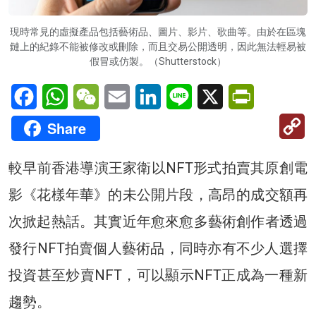
現時常見的虛擬產品包括藝術品、圖片、影片、歌曲等。由於在區塊
鏈上的紀錄不能被修改或刪除，而且交易公開透明，因此無法輕易被
假冒或仿製。（Shutterstock）
Facebook
WhatsApp
WeChat
Email
LinkedIn
Line
X
PrintFriendl
C
Share
Li
較早前香港導演王家衛以NFT形式拍賣其原創電
影《花樣年華》的未公開片段，高昂的成交額再
次掀起熱話。其實近年愈來愈多藝術創作者透過
發行NFT拍賣個人藝術品，同時亦有不少人選擇
投資甚至炒賣NFT，可以顯示NFT正成為一種新
趨勢。