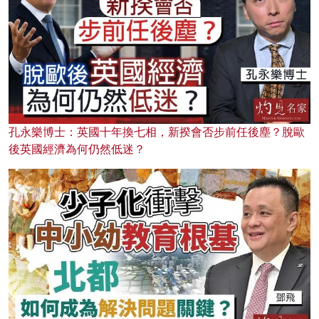
孔永樂博士：英國十年換七相，新揆會否步前任後塵？脫歐
後英國經濟為何仍然低迷？