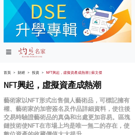
政局
教育
文化
財經
首頁
財經
投資
NFT興起，虛擬資產成熱潮 | 蘇文傑
生活
NFT興起，虛擬資產成熱潮
健康
藝術家以NFT形式出售個人藝術品，可標記擁有
商業
權、藝術家的加密簽名及作品詳細資料，使往後
交易時驗證藝術品的真偽和出處更加容易。區塊
科技
鏈技術使NFT在市場上均是唯一無二的存在，使
影片
數位資產的收藏價值大大提升。