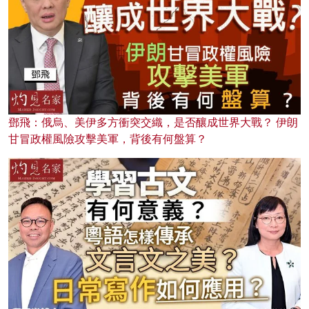
鄧飛：俄烏、美伊多方衝突交織，是否釀成世界大戰？ 伊朗
甘冒政權風險攻擊美軍，背後有何盤算？