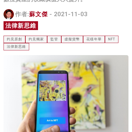
名家榜
作者:
蘇文傑
- 2021-11-03
灼見活動
法律新思維
關於我們
灼見原創
灼見獨家
監管
虛擬貨幣
花樣年華
NFT
法律新思維