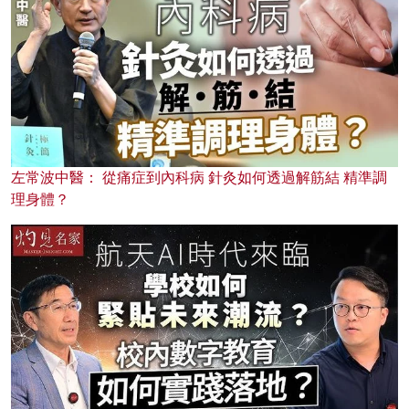
左常波中醫： 從痛症到內科病 針灸如何透過解筋結 精準調
理身體？