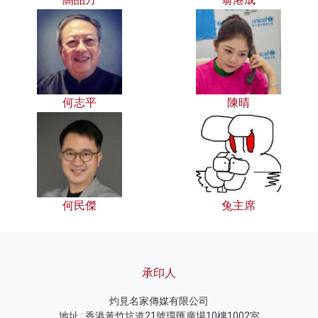
何志平
陳晴
何民傑
兔主席
承印人
灼見名家傳媒有限公司
地址 : 香港黃竹坑道21號環匯廣場10樓1002室