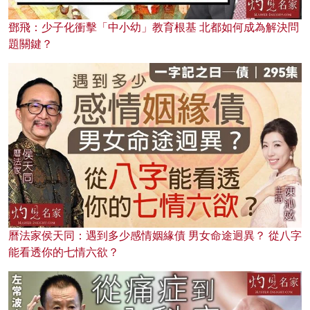
鄧飛：少子化衝擊「中小幼」教育根基 北都如何成為解決問
題關鍵？
曆法家侯天同：遇到多少感情姻緣債 男女命途迥異？ 從八字
能看透你的七情六欲？