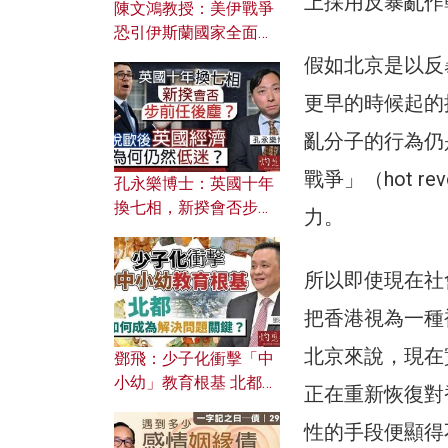
上採用反暴亂作
陳文鴻教授：美伊戰爭
恐引伊斯蘭國家全面反
撲？ 俄羅斯欲聯合伊朗
假如北京是以反
對付北約美國？
更早的時候起的抗爭
亂分子的行為仍
戰爭」（hot r
孔永樂博士：英國十年
換七相，新揆會否步前
力。
任後塵？脫歐後英國經
濟為何仍然低迷？
所以即使現在社
把香港視為一種被壓
北京來說，現在實
鄧飛：少子化衝擊「中
小幼」教育根基 北都如
正在重新恢復對
何成為解決問題關鍵？
性的手段便顯得