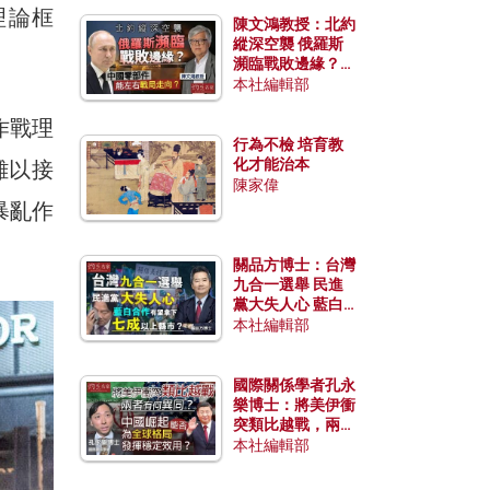
理論框
陳文鴻教授：北約
縱深空襲 俄羅斯
瀕臨戰敗邊緣？中
國零部件能左右戰
本社編輯部
局走向？
作戰理
行為不檢 培育教
化才能治本
難以接
陳家偉
暴亂作
關品方博士：台灣
九合一選舉 民進
黨大失人心 藍白
合作有望拿下七成
本社編輯部
以上縣市？
國際關係學者孔永
樂博士：將美伊衝
突類比越戰，兩者
有何異同？中國崛
本社編輯部
起能否為全球格局
發揮穩定效用？