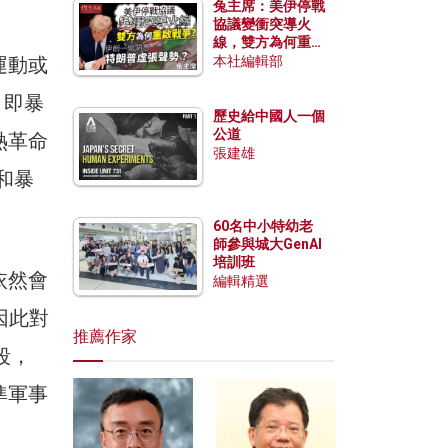
兔主席：美伊停戰
協議變衝突導火
線，雙方為何重啟
戰爭？伊朗一早洞
運動或
本社編輯部
悉特朗普虛張聲
勢？
），即暴
歷史給中國人一個
公道
熱革命
張建雄
法和暴
60名中小特幼老
師參與城大GenAI
培訓班
依然會
編輯精選
。因此對
推薦作家
段，
準軍事