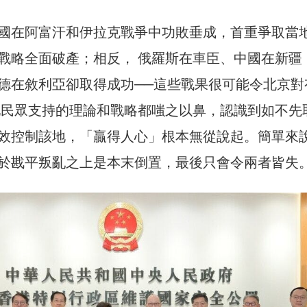
國在阿富汗和伊拉克戰爭中功敗垂成，首重爭取當
戰略全面破產；相反， 俄羅斯在車臣、中國在新疆
德在敘利亞卻取得成功──這些戰果很可能令北京對
地民眾支持的理論和戰略都嗤之以鼻，認識到如不先
效控制該地，「贏得人心」根本無從說起。簡單來
於戡平叛亂之上是本末倒置，最後只會令兩者皆失