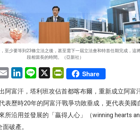
，至少要等到23條立法之後，甚至需下一屆立法會和特首任期完成，這
段相當長的時間。（亞新社）
pp
eChat
Email
LinkedIn
Line
X
PrintFriendly
Share
出阿富汗，塔利班攻佔首都喀布爾，重新成立阿富
代表歷時20年的阿富汗戰爭功敗垂成，更代表美國
沿用並發展的「贏得人心」（winning hearts an
的全面破產。