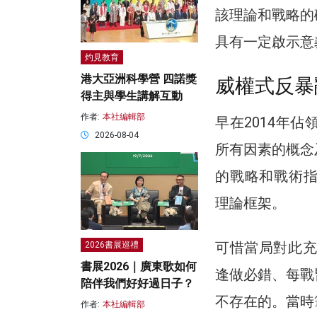
該理論和戰略的
具有一定啟示意
灼見教育
港大亞洲科學營 四諾獎
威權式反暴
得主與學生講解互動
作者:
本社編輯部
早在2014年
2026-08-04
所有因素的概念
的戰略和戰術指導
理論框架。
可惜當局對此充
2026書展巡禮
書展2026｜廣東歌如何
逢做必錯、每戰
陪伴我們好好過日子？
不存在的。當時
作者:
本社編輯部