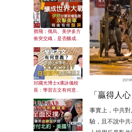
何避免遭AI演算法操
控？
鄧飛：俄烏、美伊多方
衝突交織，是否釀成世
界大戰？ 伊朗甘冒政權
風險攻擊美軍，背後有
何盤算？
20
邱國光博士x潘詠儀校
長：學習古文有何意
「贏得人心
義？ 粵語怎樣傳承文言
文之美？ 日常寫作如何
事實上，中共對
應用？
驗，且不說中共