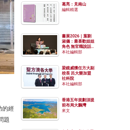
葛亮：見南山
編輯精選
書展2026｜葉劉
淑儀：最喜歡姐姐
角色 無官職說話
包袱少
本社編輯部
梁鏡威獲任方大副
校長 呂大樂加盟
社科院
本社編輯部
香港五年規劃須提
前布局大鵬灣
功的經
來文
問題