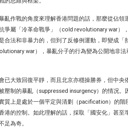
戰的思維與框架。
暴亂作戰的角度來理解香港問題的話，那麼從佔領
屬「冷革命戰爭」（cold revolutionary war
是合法和非暴力的，但到了反修例運動，即變成「
evolutionary war），暴亂分子的行為變為公開地非
會已大致回復平靜，而且北京亦穩操勝券，但中央
制的暴亂（suppressed insurgency）的情况
質上是處於一個平定與清剿（pacification）的階
香港的控制。如此理解的話，採取「國安化」甚至
不足為奇。