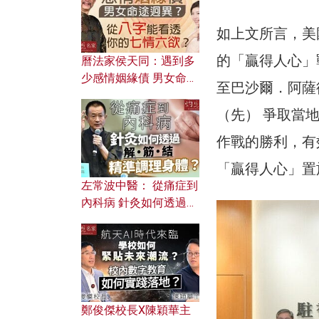
如上文所言，美
的「贏得人心」
曆法家侯天同：遇到多
少感情姻緣債 男女命途
至巴沙爾．阿薩
迥異？ 從八字能看透你
的七情六欲？
（先） 爭取當
作戰的勝利，有
「贏得人心」置
左常波中醫： 從痛症到
內科病 針灸如何透過解
筋結 精準調理身體？
鄭俊傑校長X陳穎華主