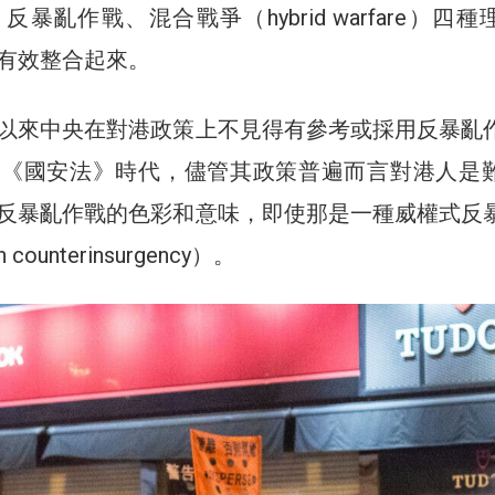
暴亂作戰、混合戰爭（hybrid warfare）四種
有效整合起來。
以來中央在對港政策上不見得有參考或採用反暴亂
天《國安法》時代，儘管其政策普遍而言對港人是
反暴亂作戰的色彩和意味，即使那是一種威權式反
n counterinsurgency）。