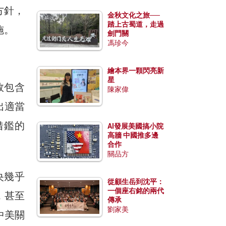
方針，
金秋文化之旅──
踏上古蜀道，走過
施。
劍門關
馮珍今
繪本界一顆閃亮新
星
效包含
陳家偉
出適當
可借鑑的
AI發展美國搞小院
高牆 中國推多邊
合作
關品方
央幾乎
從顧生岳到沈平：
一個座右銘的兩代
，甚至
傳承
劉家美
中美關