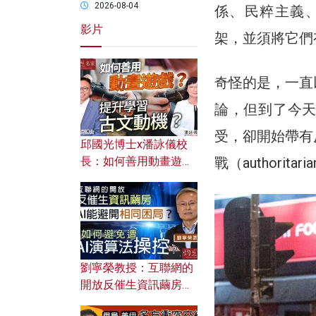
2026-08-04
係、民粹主義、反
影片
架，並須將它們
奇怪的是，一直
論，但到了今
受，卻開始帶有
邱國光博士x潘詠儀校
戰（authoritaria
長：如何善用動畫遊戲
提升學習古文動機？
劉寧榮教授：互聯網的
開放反催生資訊繭房，
AI能避開相同困局？如