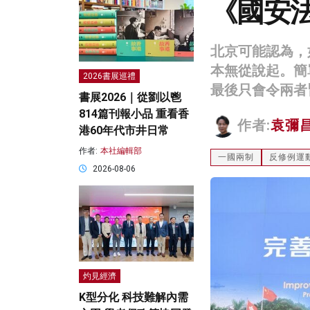
《國安
北京可能認為，
本無從說起。簡
2026書展巡禮
最後只會令兩者
書展2026｜從劉以鬯
814篇刊報小品 重看香
作者:
袁彌
港60年代市井日常
作者:
本社編輯部
一國兩制
反修例運
2026-08-06
灼見經濟
K型分化 科技難解內需