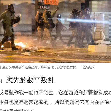
19年港府與中央幾乎逢做必錯、每戰皆北，徹底失去方向。（亞新社）
」應先於戡平叛亂
反暴亂作戰一點也不陌生，它在西藏和新疆都有成
本身也是靠起義起家的， 所以問題是它有否在香港