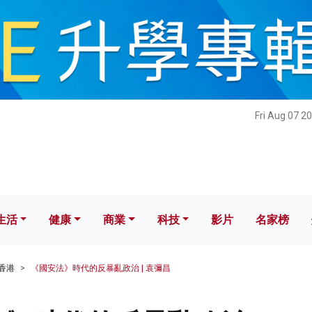
健康
商業
科技
影片
名家榜
Fri Aug 07 2
生活
健康
商業
科技
影片
名家榜
香港
《國安法》時代的反暴亂政治 | 袁彌昌