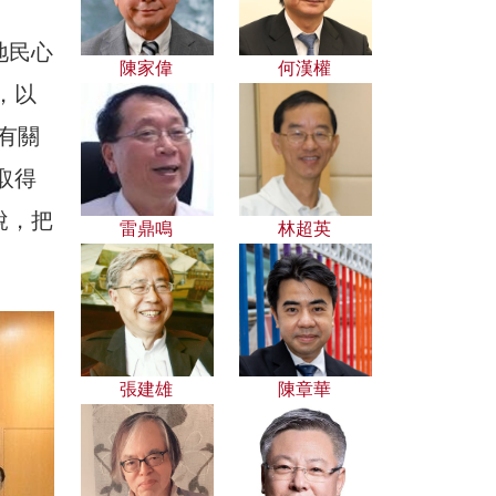
地民心
陳家偉
何漢權
，以
有關
取得
說，把
雷鼎鳴
林超英
。
張建雄
陳章華