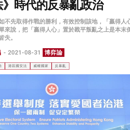
法》時代的反暴亂政治
如不先取得作戰的勝利，有效控制該地，「贏得人
單來說，把「贏得人心」置於戡平叛亂之上是本末
皆失。
昌
- 2021-08-31
博弈論
動
港區國安法
威權國家
反暴亂