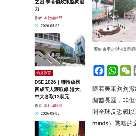
之困 學者倡政策協同發
力
作者:
本社編輯部
2026-08-06
要結束平定與清剿階段
Facebook
WhatsA
W
灼見教育
DSE 2026｜聯招放榜
隨着美軍匆匆撤
四成五人獲取錄 港大、
中大各取12狀元
蘭酋長國，非但
作者:
本社編輯部
開全球反恐戰以來所
2026-08-05
minds）戰略