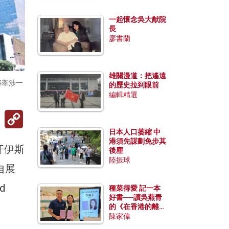
一起懷念吳大猷院
長
廖書蘭
雄關漫道：把遙遠
將牽涉一
的歷史拉到眼前
編輯精選
Copy
Link
日本人口萎縮 中
港須先謀劃免步其
汗伊斯
後塵
陸振球
自展
d
種菜得愛 記一本
好書──讀吳燕青
的《在香港的離島
種菜》
陳家偉