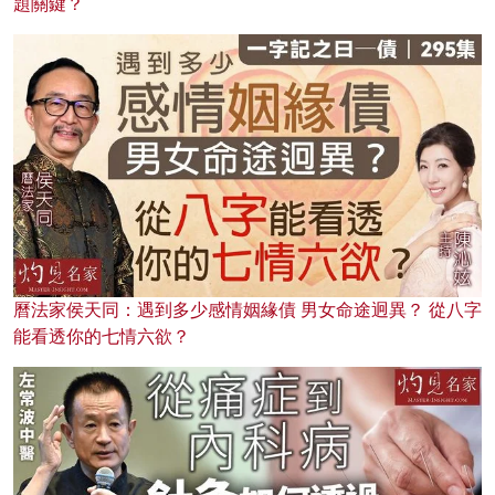
題關鍵？
曆法家侯天同：遇到多少感情姻緣債 男女命途迥異？ 從八字
能看透你的七情六欲？