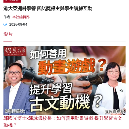
港大亞洲科學營 四諾獎得主與學生講解互動
作者:
本社編輯部
2026-08-04
影片
邱國光博士x潘詠儀校長：如何善用動畫遊戲 提升學習古文
動機？