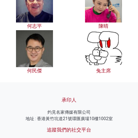
何志平
陳晴
何民傑
兔主席
承印人
灼見名家傳媒有限公司
地址 : 香港黃竹坑道21號環匯廣場10樓1002室
追蹤我們的社交平台