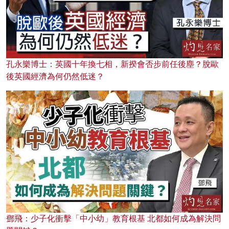
孔永樂博士：英國十年換七相，新揆會否步前任後塵？脫歐
後英國經濟為何仍然低迷？
鄧飛：少子化衝擊「中小幼」教育根基 北都如何成為解決問