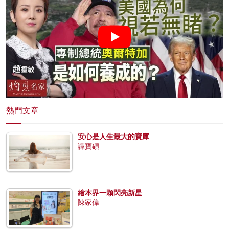
熱門文章
安心是人生最大的寶庫
譚寶碩
繪本界一顆閃亮新星
陳家偉