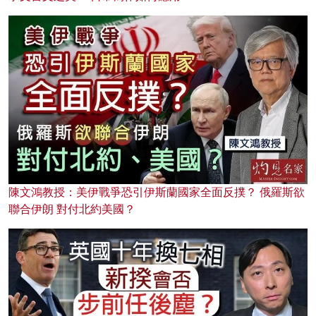
陳文鴻教授：美伊戰爭恐引伊斯蘭國家全面反撲？ 俄羅斯欲
聯合伊朗 對付北約美國？