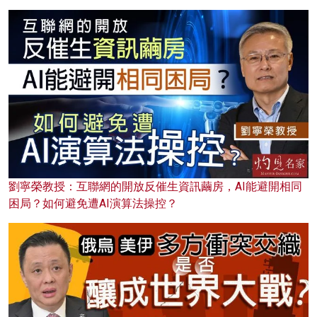
劉寧榮教授：互聯網的開放反催生資訊繭房，AI能避開相同
困局？如何避免遭AI演算法操控？