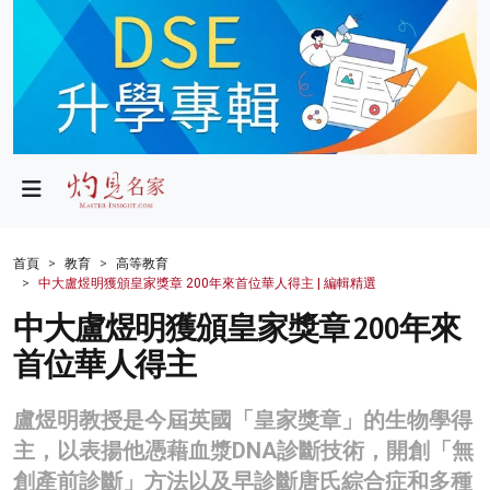
政局
教育
文化
財經
首頁
教育
高等教育
中大盧煜明獲頒皇家獎章 200年來首位華人得主 | 編輯精選
生活
中大盧煜明獲頒皇家獎章 200年來
健康
首位華人得主
商業
盧煜明教授是今屆英國「皇家獎章」的生物學得
科技
主，以表揚他憑藉血漿DNA診斷技術，開創「無
影片
創產前診斷」方法以及早診斷唐氏綜合症和多種