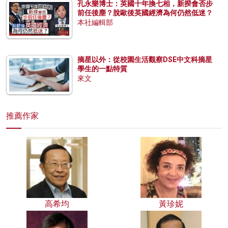
孔永樂博士：英國十年換七相，新揆會否步
前任後塵？脫歐後英國經濟為何仍然低迷？
本社編輯部
摘星以外：從校園生活觀察DSE中文科摘星
學生的一點特質
來文
推薦作家
高希均
黃珍妮