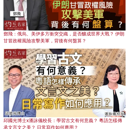
鄧飛：俄烏、美伊多方衝突交織，是否釀成世界大戰？ 伊朗
甘冒政權風險攻擊美軍，背後有何盤算？
邱國光博士x潘詠儀校長：學習古文有何意義？ 粵語怎樣傳
承文言文之美？ 日常寫作如何應用？