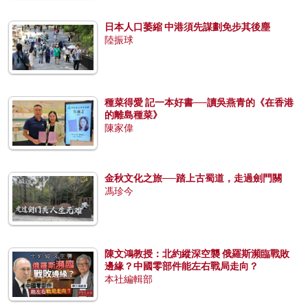
日本人口萎縮 中港須先謀劃免步其後塵
陸振球
種菜得愛 記一本好書──讀吳燕青的《在香港
的離島種菜》
陳家偉
金秋文化之旅──踏上古蜀道，走過劍門關
馮珍今
陳文鴻教授：北約縱深空襲 俄羅斯瀕臨戰敗
邊緣？中國零部件能左右戰局走向？
本社編輯部