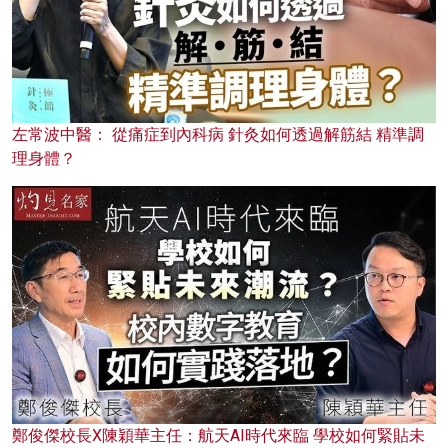
左常波中醫： 從痛症到內科病 針灸如何透過解筋結 精準調
理身體？
鄭俊傑校長X陳穎華主任：航天AI時代來臨 學校如何緊貼未