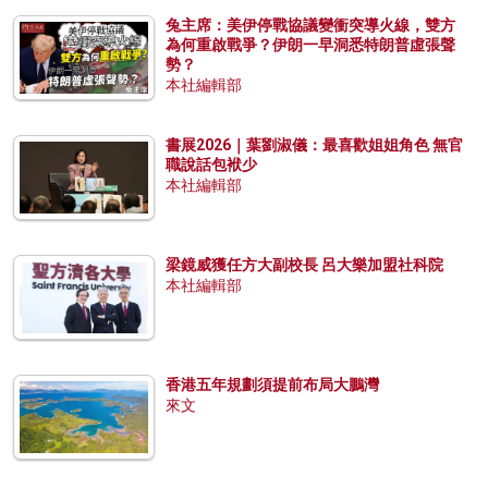
兔主席：美伊停戰協議變衝突導火線，雙方
為何重啟戰爭？伊朗一早洞悉特朗普虛張聲
勢？
本社編輯部
書展2026｜葉劉淑儀：最喜歡姐姐角色 無官
職說話包袱少
本社編輯部
梁鏡威獲任方大副校長 呂大樂加盟社科院
本社編輯部
香港五年規劃須提前布局大鵬灣
來文