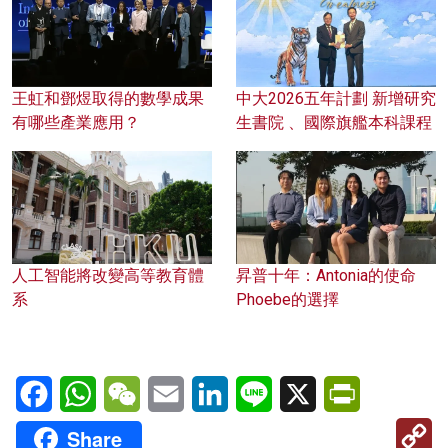
王虹和鄧煜取得的數學成果
中大2026五年計劃 新增研究
有哪些產業應用？
生書院 、國際旗艦本科課程
人工智能將改變高等教育體
昇普十年：Antonia的使命
系
Phoebe的選擇
Facebook
WhatsApp
WeChat
Email
LinkedIn
Line
X
PrintFriendl
C
Share
Li