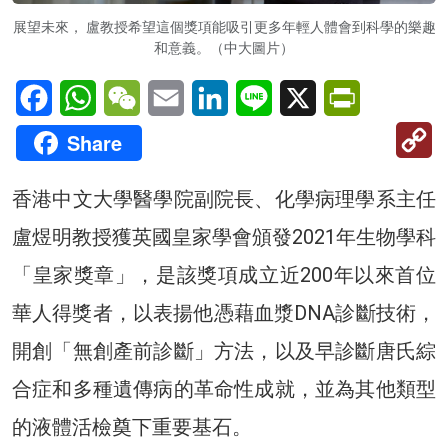
展望未來， 盧教授希望這個獎項能吸引更多年輕人體會到科學的樂趣
和意義。（中大圖片）
Facebook
WhatsApp
WeChat
Email
LinkedIn
Line
X
PrintFriendl
C
Share
Li
香港中文大學醫學院副院長、化學病理學系主任
盧煜明教授獲英國皇家學會頒發2021年生物學科
「皇家獎章」，是該獎項成立近200年以來首位
華人得獎者，以表揚他憑藉血漿DNA診斷技術，
開創「無創產前診斷」方法，以及早診斷唐氏綜
合症和多種遺傳病的革命性成就，並為其他類型
的液體活檢奠下重要基石。