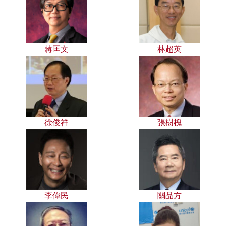
蔣匡文
林超英
徐俊祥
張樹槐
李偉民
關品方