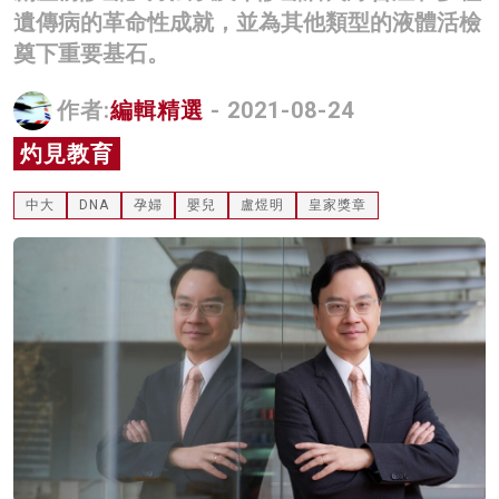
遺傳病的革命性成就，並為其他類型的液體活檢
名家榜
奠下重要基石。
灼見活動
作者:
編輯精選
- 2021-08-24
關於我們
灼見教育
中大
DNA
孕婦
嬰兒
盧煜明
皇家獎章