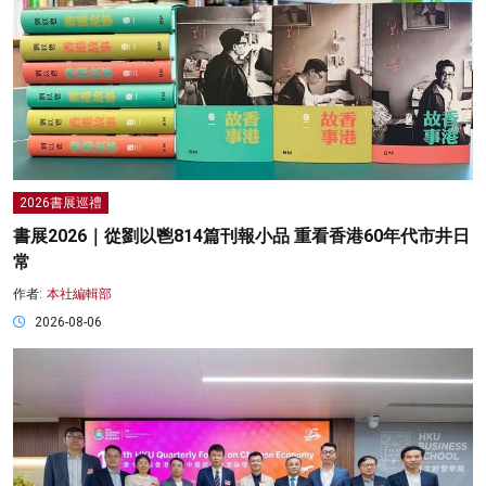
2026書展巡禮
書展2026｜從劉以鬯814篇刊報小品 重看香港60年代市井日
常
作者:
本社編輯部
2026-08-06