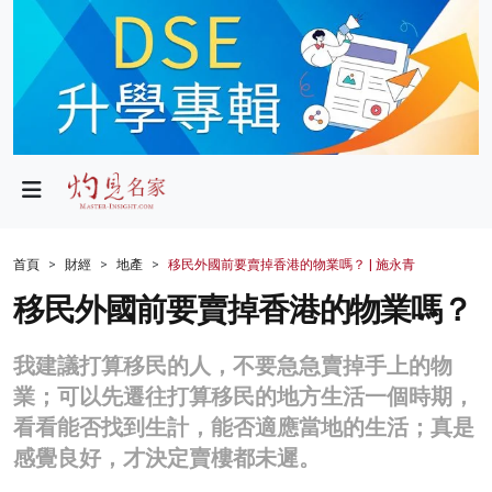
政局
教育
文化
財經
首頁
財經
地產
移民外國前要賣掉香港的物業嗎？ | 施永青
生活
移民外國前要賣掉香港的物業嗎？
健康
我建議打算移民的人，不要急急賣掉手上的物
商業
業；可以先遷往打算移民的地方生活一個時期，
看看能否找到生計，能否適應當地的生活；真是
科技
感覺良好，才決定賣樓都未遲。
影片