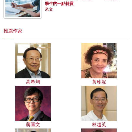
學生的一點特質
來文
推薦作家
高希均
黃珍妮
蔣匡文
林超英