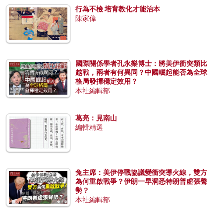
行為不檢 培育教化才能治本
陳家偉
國際關係學者孔永樂博士：將美伊衝突類比
越戰，兩者有何異同？中國崛起能否為全球
格局發揮穩定效用？
本社編輯部
葛亮：見南山
編輯精選
兔主席：美伊停戰協議變衝突導火線，雙方
為何重啟戰爭？伊朗一早洞悉特朗普虛張聲
勢？
本社編輯部