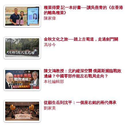
種菜得愛 記一本好書──讀吳燕青的《在香港
的離島種菜》
陳家偉
金秋文化之旅──踏上古蜀道，走過劍門關
馮珍今
陳文鴻教授：北約縱深空襲 俄羅斯瀕臨戰敗
邊緣？中國零部件能左右戰局走向？
本社編輯部
從顧生岳到沈平：一個座右銘的兩代傳承
劉家美