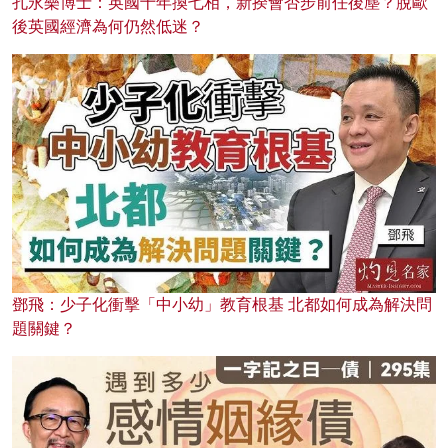
孔永樂博士：英國十年換七相，新揆會否步前任後塵？脫歐
後英國經濟為何仍然低迷？
鄧飛：少子化衝擊「中小幼」教育根基 北都如何成為解決問
題關鍵？