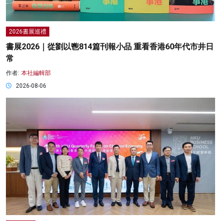
2026書展巡禮
書展2026｜從劉以鬯814篇刊報小品 重看香港60年代市井日
常
作者:
本社編輯部
2026-08-06