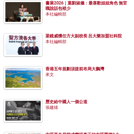
書展2026｜葉劉淑儀：最喜歡姐姐角色 無官
職說話包袱少
本社編輯部
梁鏡威獲任方大副校長 呂大樂加盟社科院
本社編輯部
香港五年規劃須提前布局大鵬灣
來文
歷史給中國人一個公道
張建雄