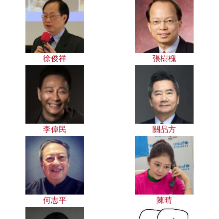
徐俊祥
張樹槐
李偉民
關品方
何志平
陳晴