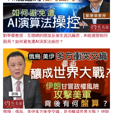
劉寧榮教授：互聯網的開放反催生資訊繭房，AI能避開相同
困局？如何避免遭AI演算法操控？
鄧飛：俄烏、美伊多方衝突交織，是否釀成世界大戰？ 伊朗