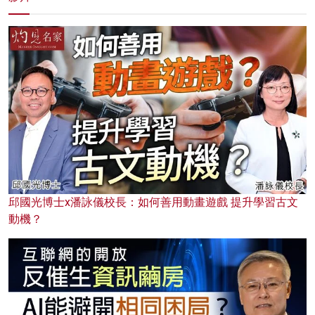
邱國光博士x潘詠儀校長：如何善用動畫遊戲 提升學習古文
動機？