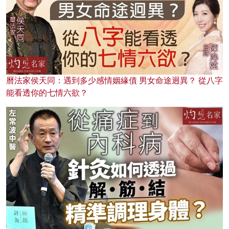
曆法家侯天同：遇到多少感情姻緣債 男女命途迥異？ 從八字
能看透你的七情六欲？