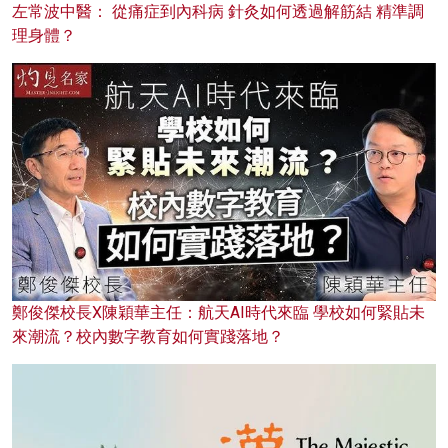
左常波中醫： 從痛症到內科病 針灸如何透過解筋結 精準調
理身體？
鄭俊傑校長X陳穎華主任：航天AI時代來臨 學校如何緊貼未
來潮流？校內數字教育如何實踐落地？