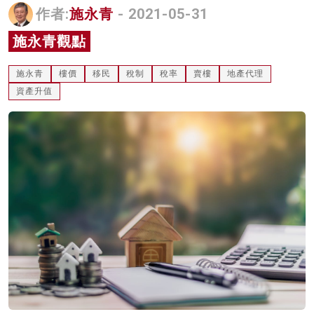
作者:
施永青
- 2021-05-31
名家榜
施永青觀點
灼見活動
施永青
樓價
移民
稅制
稅率
賣樓
地產代理
關於我們
資產升值