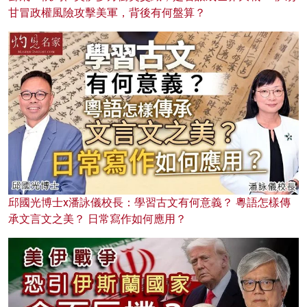
甘冒政權風險攻擊美軍，背後有何盤算？
邱國光博士x潘詠儀校長：學習古文有何意義？ 粵語怎樣傳
承文言文之美？ 日常寫作如何應用？