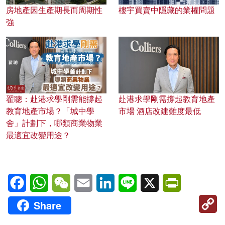
房地產因生產期長而周期性
樓宇買賣中隱藏的業權問題
強
翟聰：赴港求學剛需能撐起
赴港求學剛需撐起教育地產
教育地產市場？「城中學
市場 酒店改建難度最低
舍」計劃下，哪類商業物業
最適宜改變用途？
Facebook
WhatsApp
WeChat
Email
LinkedIn
Line
X
PrintFriendl
C
Share
Li