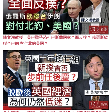
陳文鴻教授：美伊戰爭恐引伊斯蘭國家全面反撲？ 俄羅斯欲
聯合伊朗 對付北約美國？