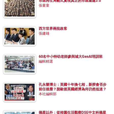
市區再生局範式實現真正的市區重建3.0
張量童
西方世界兩批政客
張建雄
60名中小特幼老師參與城大GenAI培訓班
編輯精選
孔永樂博士：英國十年換七相，新揆會否步
前任後塵？脫歐後英國經濟為何仍然低迷？
本社編輯部
摘星以外：從校園生活觀察DSE中文科摘星