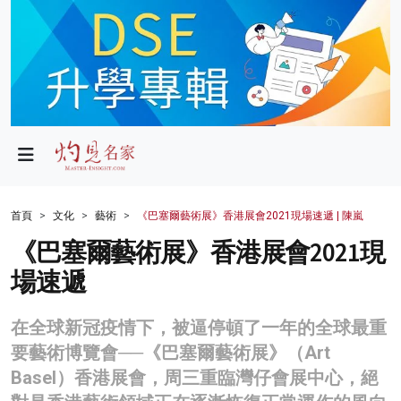
政局
教育
文化
財經
首頁
文化
藝術
《巴塞爾藝術展》香港展會2021現場速遞 | 陳嵐
生活
《巴塞爾藝術展》香港展會2021現
場速遞
健康
商業
在全球新冠疫情下，被逼停頓了一年的全球最重
要藝術博覽會──《巴塞爾藝術展》（Art
科技
Basel）香港展會，周三重臨灣仔會展中心，絕
影片