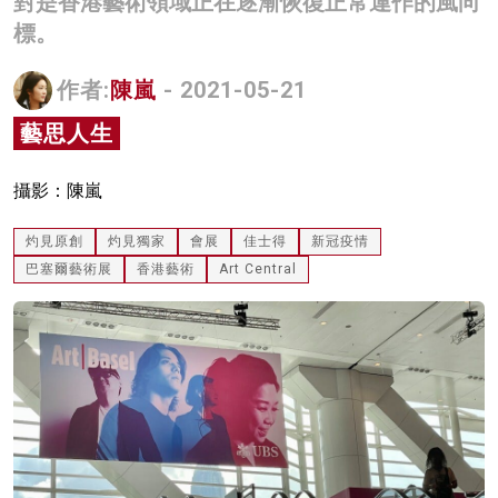
對是香港藝術領域正在逐漸恢復正常運作的風向
名家榜
標。
灼見活動
作者:
陳嵐
- 2021-05-21
關於我們
藝思人生
攝影：陳嵐
灼見原創
灼見獨家
會展
佳士得
新冠疫情
巴塞爾藝術展
香港藝術
Art Central