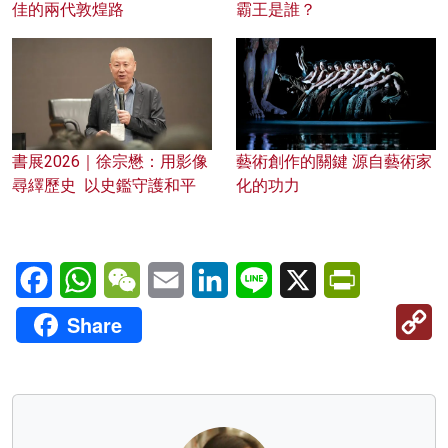
佳的兩代敦煌路
霸王是誰？
書展2026｜徐宗懋：用影像
藝術創作的關鍵 源自藝術家
尋繹歷史 以史鑑守護和平
化的功力
Facebook
WhatsApp
WeChat
Email
LinkedIn
Line
X
PrintFriendl
C
Share
Li