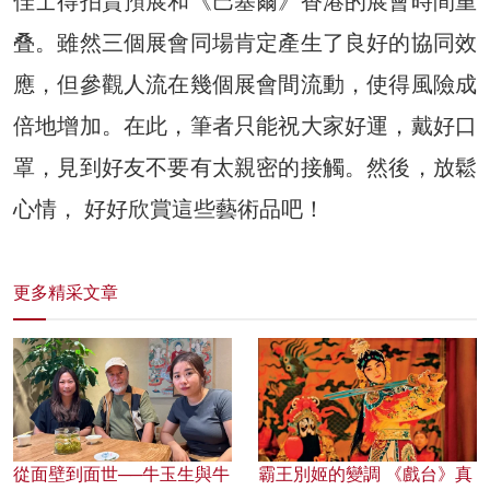
佳士得拍賣預展和《巴塞爾》香港的展會時間重
叠。雖然三個展會同場肯定產生了良好的協同效
應，但參觀人流在幾個展會間流動，使得風險成
倍地增加。在此，筆者只能祝大家好運，戴好口
罩，見到好友不要有太親密的接觸。然後，放鬆
心情， 好好欣賞這些藝術品吧！
更多精采文章
從面壁到面世──牛玉生與牛
霸王別姬的變調 《戲台》真