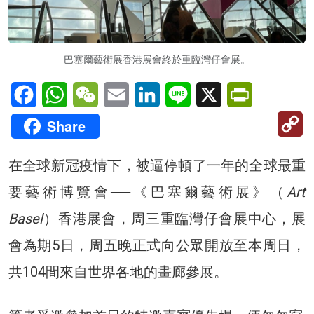
巴塞爾藝術展香港展會終於重臨灣仔會展。
Facebook
WhatsApp
WeChat
Email
LinkedIn
Line
X
PrintFriendl
C
Share
Li
在全球新冠疫情下，被逼停頓了一年的全球最重
要藝術博覽會──《巴塞爾藝術展》（
Art
Basel
）香港展會，周三重臨灣仔會展中心，展
會為期5日，周五晚正式向公眾開放至本周日，
共104間來自世界各地的畫廊參展。