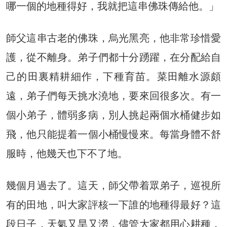
哪一個的地種得好，我就把這串佛珠傳給他。」
師父這串古老的佛珠，烏光黑亮，他非常珍惜愛
護，從不離身。弟子們都十分踴躍，在分配給自
己的田裏精耕細作，下種育苗。菜田離水源頗
遠，弟子們每天挑水澆地，要來回很多次。有一
個小弟子，體弱多病，別人挑起兩個水桶健步如
飛，他只能提着一個小桶慢慢來。每當身體不舒
服時，他幾天也下不了地。
幾個月過去了。這天，師父帶着眾弟子，巡視所
有的田地，叫大家評核一下誰的地種得最好？這
段日子，天氣又旱又澇，儘管大家都用心耕種，