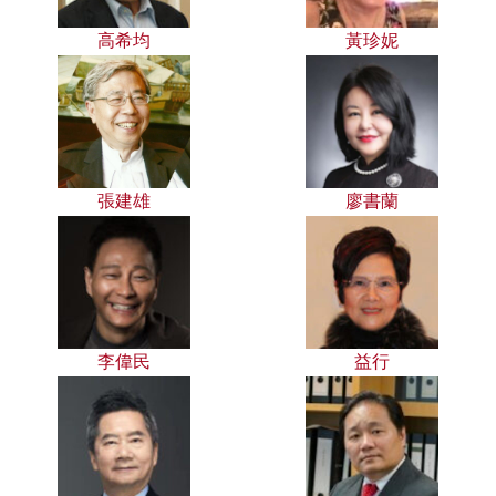
高希均
黃珍妮
張建雄
廖書蘭
李偉民
益行