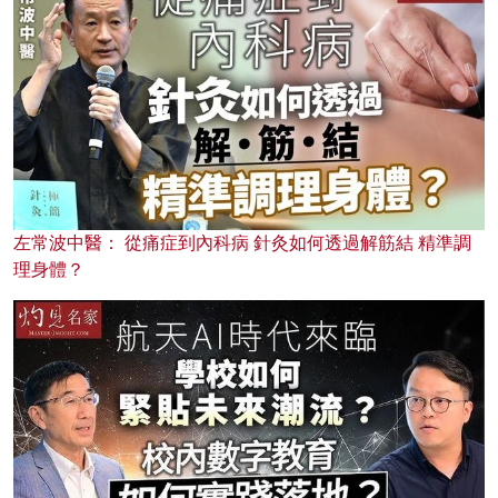
左常波中醫： 從痛症到內科病 針灸如何透過解筋結 精準調
理身體？