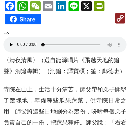
Facebook
WhatsApp
WeChat
Email
LinkedIn
Line
X
PrintFriendl
C
Share
Li
-->
〈清夜清風〉（選自龍源唱片《飛越天地的簫
聲》洞簫專輯）（洞簫：譚寶碩；笙：鄭德惠）
寺院在山上，生活十分清苦，師父帶領弟子開墾
了幾塊地，準備種些瓜果蔬菜，供寺院日常之
用。師父將這些田地劃分為幾份，吩咐每個弟子
負責自己的一份，把蔬果種好。師父說：「看看