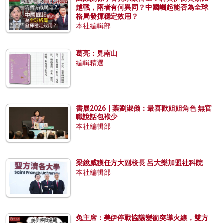
越戰，兩者有何異同？中國崛起能否為全球
格局發揮穩定效用？
本社編輯部
葛亮：見南山
編輯精選
書展2026｜葉劉淑儀：最喜歡姐姐角色 無官
職說話包袱少
本社編輯部
梁鏡威獲任方大副校長 呂大樂加盟社科院
本社編輯部
兔主席：美伊停戰協議變衝突導火線，雙方