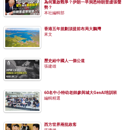
為何重啟戰爭？伊朗一早洞悉特朗普虛張聲
勢？
本社編輯部
香港五年規劃須提前布局大鵬灣
來文
歷史給中國人一個公道
張建雄
60名中小特幼老師參與城大GenAI培訓班
編輯精選
西方世界兩批政客