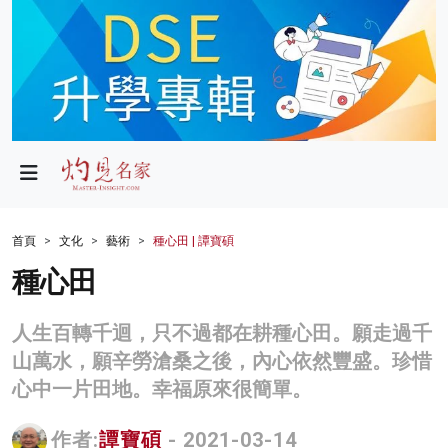
政局
教育
文化
財經
首頁
文化
藝術
種心田 | 譚寶碩
生活
種心田
健康
人生百轉千迴，只不過都在耕種心田。願走過千
商業
山萬水，願辛勞滄桑之後，內心依然豐盛。珍惜
心中一片田地。幸福原來很簡單。
科技
影片
作者:
譚寶碩
- 2021-03-14