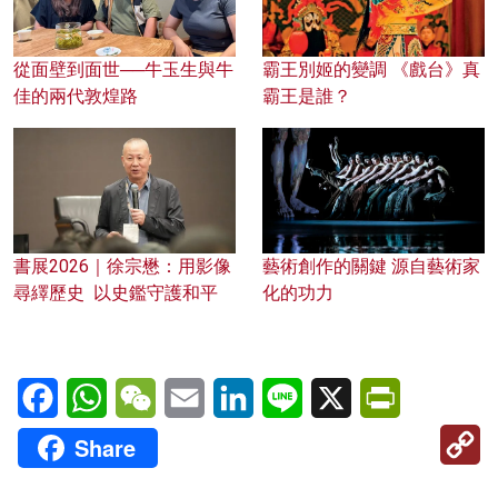
從面壁到面世──牛玉生與牛
霸王別姬的變調 《戲台》真
佳的兩代敦煌路
霸王是誰？
書展2026｜徐宗懋：用影像
藝術創作的關鍵 源自藝術家
尋繹歷史 以史鑑守護和平
化的功力
Facebook
WhatsApp
WeChat
Email
LinkedIn
Line
X
PrintFriendl
C
Share
Li