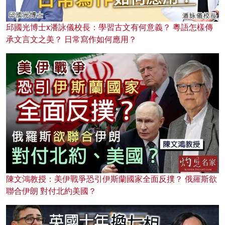
邱國光博士x潘詠儀校長：學習古文有何意義？ 粵語怎樣傳
承文言文之美？ 日常寫作如何應用？
陳文鴻教授：美伊戰爭恐引伊斯蘭國家全面反撲？ 俄羅斯欲
聯合伊朗 對付北約美國？