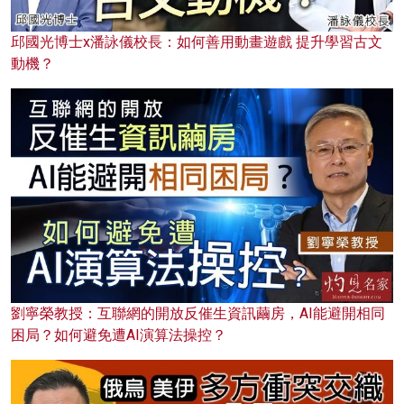
邱國光博士x潘詠儀校長：如何善用動畫遊戲 提升學習古文
動機？
劉寧榮教授：互聯網的開放反催生資訊繭房，AI能避開相同
困局？如何避免遭AI演算法操控？