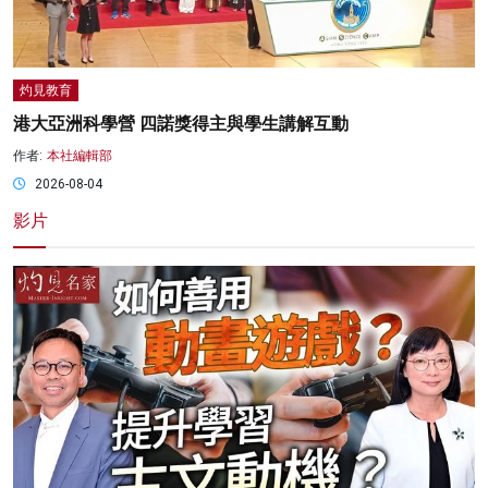
灼見教育
港大亞洲科學營 四諾獎得主與學生講解互動
作者:
本社編輯部
2026-08-04
影片