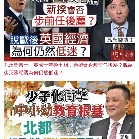
孔永樂博士：英國十年換七相，新揆會否步前任後塵？脫歐
後英國經濟為何仍然低迷？