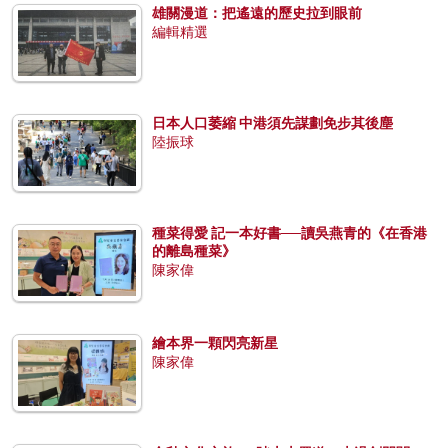
雄關漫道：把遙遠的歷史拉到眼前
編輯精選
日本人口萎縮 中港須先謀劃免步其後塵
陸振球
種菜得愛 記一本好書──讀吳燕青的《在香港
的離島種菜》
陳家偉
繪本界一顆閃亮新星
陳家偉