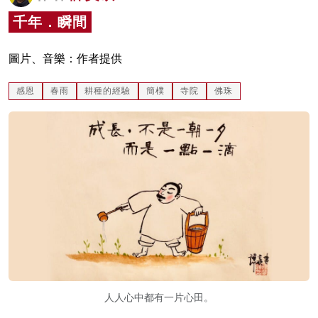
名家榜
千年．瞬間
灼見活動
圖片、音樂：作者提供
關於我們
感恩
春雨
耕種的經驗
簡樸
寺院
佛珠
人人心中都有一片心田。