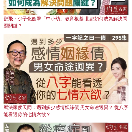
鄧飛：少子化衝擊「中小幼」教育根基 北都如何成為解決問
題關鍵？
曆法家侯天同：遇到多少感情姻緣債 男女命途迥異？ 從八字
能看透你的七情六欲？