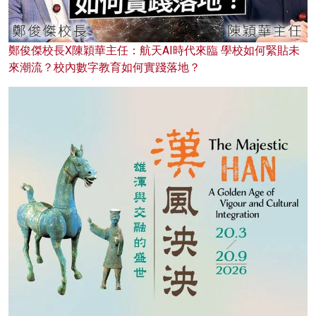
鄭俊傑校長X陳穎華主任：航天AI時代來臨 學校如何緊貼未
來潮流？校內數字教育如何實踐落地？