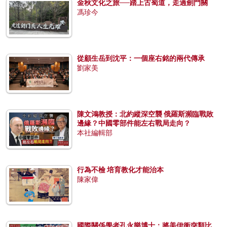
金秋文化之旅──踏上古蜀道，走過劍門關
馮珍今
從顧生岳到沈平：一個座右銘的兩代傳承
劉家美
陳文鴻教授：北約縱深空襲 俄羅斯瀕臨戰敗
邊緣？中國零部件能左右戰局走向？
本社編輯部
行為不檢 培育教化才能治本
陳家偉
國際關係學者孔永樂博士：將美伊衝突類比