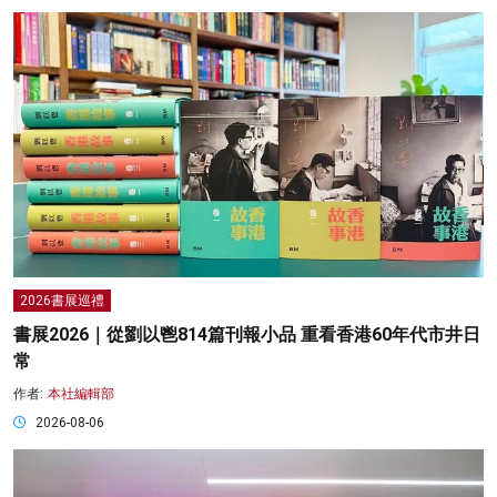
2026書展巡禮
書展2026｜從劉以鬯814篇刊報小品 重看香港60年代市井日
常
作者:
本社編輯部
2026-08-06