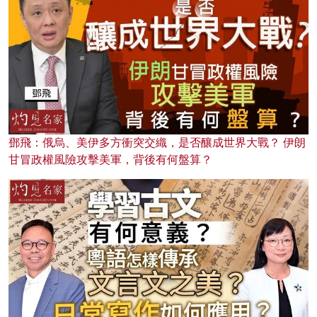
鄧飛：俄烏、美伊多方衝突交織，是否釀成世界大戰？ 伊朗
甘冒政權風險攻擊美軍，背後有何盤算？