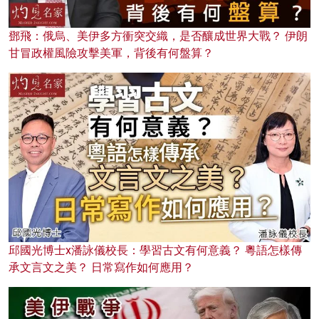
鄧飛：俄烏、美伊多方衝突交織，是否釀成世界大戰？ 伊朗
甘冒政權風險攻擊美軍，背後有何盤算？
邱國光博士x潘詠儀校長：學習古文有何意義？ 粵語怎樣傳
承文言文之美？ 日常寫作如何應用？