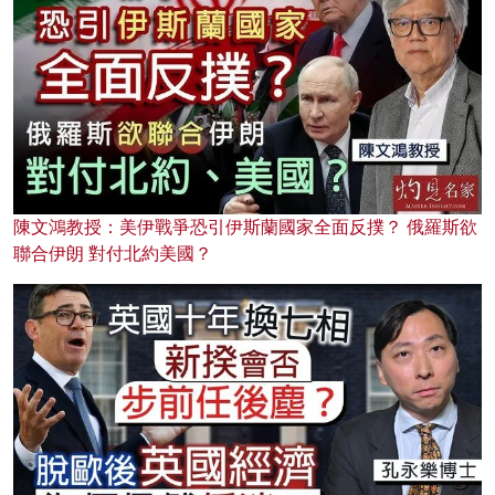
陳文鴻教授：美伊戰爭恐引伊斯蘭國家全面反撲？ 俄羅斯欲
聯合伊朗 對付北約美國？