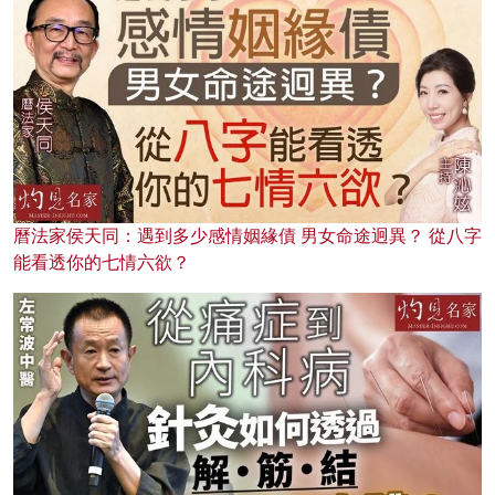
曆法家侯天同：遇到多少感情姻緣債 男女命途迥異？ 從八字
能看透你的七情六欲？