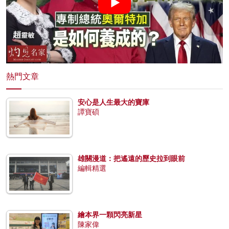
熱門文章
安心是人生最大的寶庫
譚寶碩
雄關漫道：把遙遠的歷史拉到眼前
編輯精選
繪本界一顆閃亮新星
陳家偉