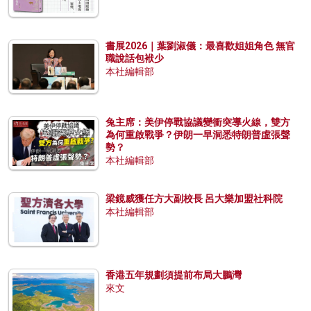
書展2026｜葉劉淑儀：最喜歡姐姐角色 無官
職說話包袱少
本社編輯部
兔主席：美伊停戰協議變衝突導火線，雙方
為何重啟戰爭？伊朗一早洞悉特朗普虛張聲
勢？
本社編輯部
梁鏡威獲任方大副校長 呂大樂加盟社科院
本社編輯部
香港五年規劃須提前布局大鵬灣
來文