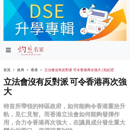
政局
教育
文化
財經
首頁
政局
香港
立法會沒有反對派 可令香港再次強大 | 阮紀宏
生活
立法會沒有反對派 可令香港再次強
大
健康
商業
特首所帶領的特區政府，如何能夠令香港重拾升
軌，見仁見智。而香港立法會如何能夠發揮作
科技
用，合力令香港再次強大，在議員成分發生重大
影片