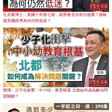
孔永樂博士：英國十年換七相，新揆會否步前任後塵？脫歐
後英國經濟為何仍然低迷？
鄧飛：少子化衝擊「中小幼」教育根基 北都如何成為解決問
題關鍵？