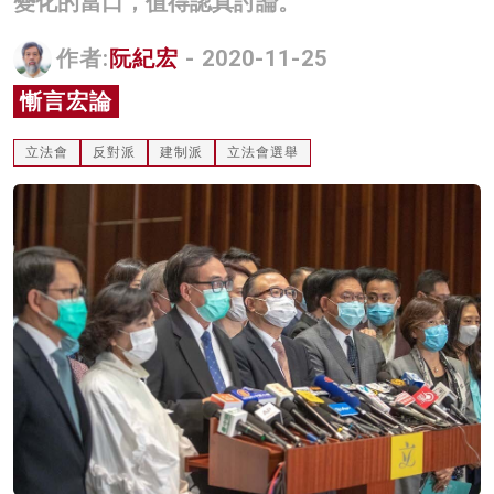
變化的當口，值得認真討論。
名家榜
作者:
阮紀宏
- 2020-11-25
灼見活動
慚言宏論
關於我們
立法會
反對派
建制派
立法會選舉