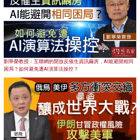
劉寧榮教授：互聯網的開放反催生資訊繭房，AI能避開相同
困局？如何避免遭AI演算法操控？