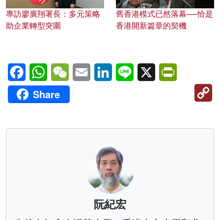
專訪廖廣翔署長：多元策略
舊香港模式已然落幕──恰是
助企業轉型突圍
香港開新篇章的契機
Facebook
WhatsApp
WeChat
Email
LinkedIn
Line
X
PrintFriendl
C
Share
Li
阮紀宏