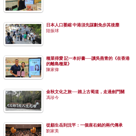
日本人口萎縮 中港須先謀劃免步其後塵
陸振球
種菜得愛 記一本好書──讀吳燕青的《在香港
的離島種菜》
陳家偉
金秋文化之旅──踏上古蜀道，走過劍門關
馮珍今
從顧生岳到沈平：一個座右銘的兩代傳承
劉家美