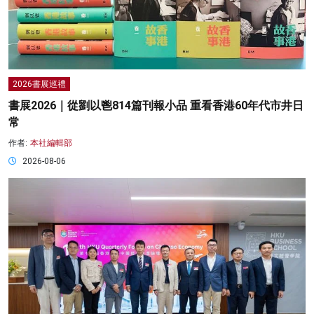
2026書展巡禮
書展2026｜從劉以鬯814篇刊報小品 重看香港60年代市井日
常
作者:
本社編輯部
2026-08-06