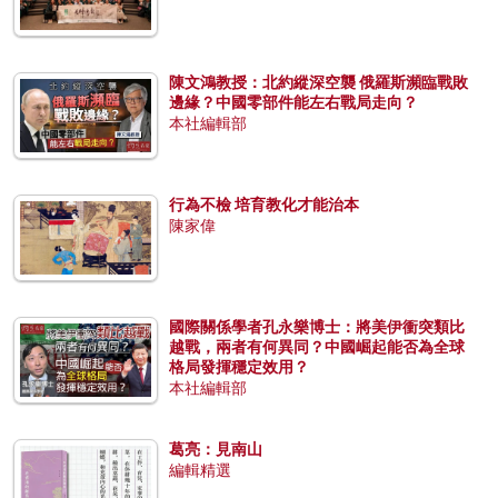
陳文鴻教授：北約縱深空襲 俄羅斯瀕臨戰敗
邊緣？中國零部件能左右戰局走向？
本社編輯部
行為不檢 培育教化才能治本
陳家偉
國際關係學者孔永樂博士：將美伊衝突類比
越戰，兩者有何異同？中國崛起能否為全球
格局發揮穩定效用？
本社編輯部
葛亮：見南山
編輯精選