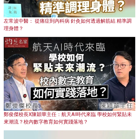
左常波中醫： 從痛症到內科病 針灸如何透過解筋結 精準調
理身體？
鄭俊傑校長X陳穎華主任：航天AI時代來臨 學校如何緊貼未
來潮流？校內數字教育如何實踐落地？