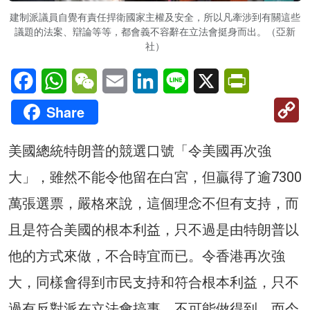
建制派議員自覺有責任捍衛國家主權及安全，所以凡牽涉到有關這些
議題的法案、辯論等等，都會義不容辭在立法會挺身而出。（亞新
社）
Facebook
WhatsApp
WeChat
Email
LinkedIn
Line
X
PrintFriendl
C
Share
Li
美國總統特朗普的競選口號「令美國再次強
大」，雖然不能令他留在白宮，但贏得了逾7300
萬張選票，嚴格來說，這個理念不但有支持，而
且是符合美國的根本利益，只不過是由特朗普以
他的方式來做，不合時宜而已。令香港再次強
大，同樣會得到市民支持和符合根本利益，只不
過有反對派在立法會搞事，不可能做得到，而今