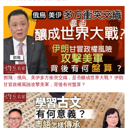
鄧飛：俄烏、美伊多方衝突交織，是否釀成世界大戰？ 伊朗
甘冒政權風險攻擊美軍，背後有何盤算？