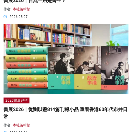
書展2026｜百無一用是書生？
作者:
本社編輯部
2026-08-07
2026書展巡禮
書展2026｜從劉以鬯814篇刊報小品 重看香港60年代市井日
常
作者:
本社編輯部