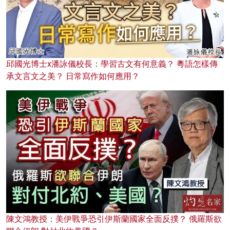
邱國光博士x潘詠儀校長：學習古文有何意義？ 粵語怎樣傳
承文言文之美？ 日常寫作如何應用？
陳文鴻教授：美伊戰爭恐引伊斯蘭國家全面反撲？ 俄羅斯欲