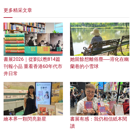
更多精采文章
書展2026｜從劉以鬯814篇
她留餘想離俗塵──溶化在幽
刊報小品 重看香港60年代市
蘭巷的小雪球
井日常
繪本界一顆閃亮新星
書展有感：我仍相信紙本閱
讀