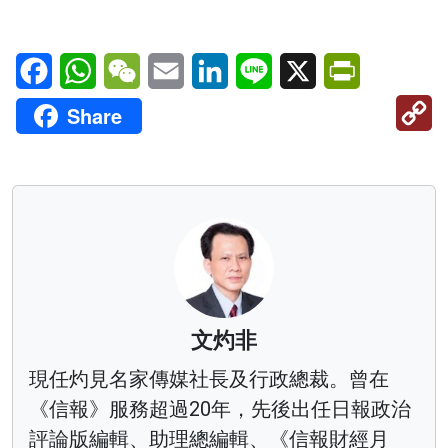
Facebook
WhatsApp
WeChat
Email
LinkedIn
Line
X
PrintFriendl
C
Share
Li
文灼非
現任灼見名家傳媒社長及行政總裁。曾在
《信報》服務超過20年，先後出任日報政治
評論版編輯、助理總編輯、《信報財經月