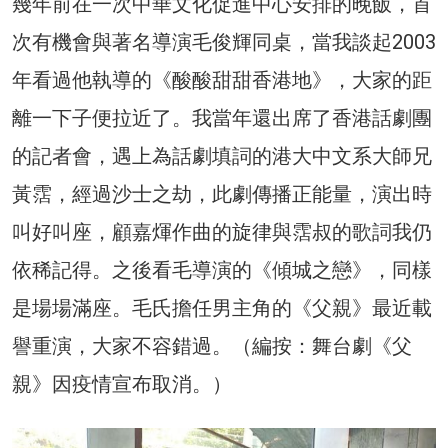
幾年前在一次中華文化促進中心安排的晚飯，首
次有機會與著名導演毛俊輝同桌，當我談起2003
年看過他執導的《酸酸甜甜香港地》，大家的距
離一下子便拉近了。我當年還出席了香港話劇團
的記者會，遇上為話劇填詞的港大中文系大師兄
黃霑，經過沙士之劫，此劇傳播正能量，演出時
叫好叫座，顧嘉煇作曲的旋律與霑叔的歌詞我仍
依稀記得。之後看毛導演的《傾城之戀》，同樣
是場場滿座。毛氏擔任男主角的《父親》最近載
譽重演，大家不容錯過。（編按：舞台劇《父
親》因疫情宣布取消。）