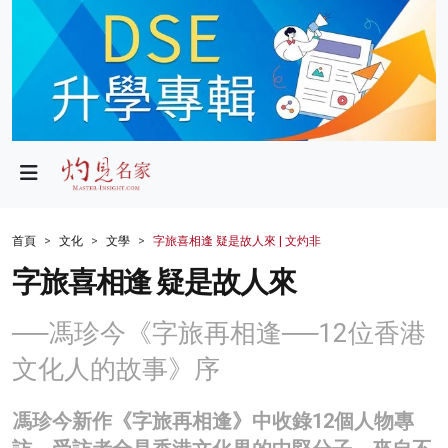
政局
教育
文化
財經
首頁
文化
文學
字旅喜相逢 疑是故人來 | 文灼非
生活
字旅喜相逢 疑是故人來
健康
──馮珍今《字旅再相逢──12位香港
商業
文化人的故事》序
科技
馮珍今新作《字旅再相逢》中收錄12個人物專
影片