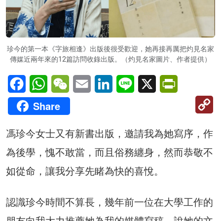
珍今的第一本《字旅相逢》出版後很受歡迎，她再接再厲把灼見名家
傳媒近兩年來的12篇訪問收錄出版。（灼見名家圖片、作者提供）
Facebook
WhatsApp
WeChat
Email
LinkedIn
Line
X
PrintFriendl
C
Share
Li
馮珍今女士又有新書出版，邀請我為她寫序，作
為後學，愧不敢當，而且俗務纏身，然而恭敬不
如從命，讓我分享先睹為快的喜悅。
認識珍今時間不算長，幾年前一位在大學工作的