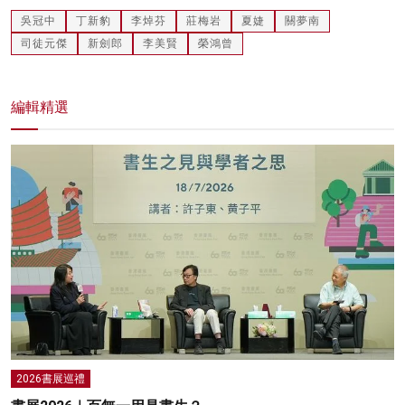
吳冠中
丁新豹
李焯芬
莊梅岩
夏婕
關夢南
司徒元傑
新劍郎
李美賢
榮鴻曾
編輯精選
2026書展巡禮