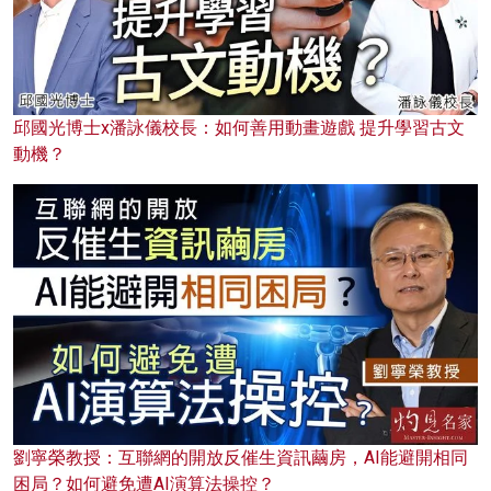
邱國光博士x潘詠儀校長：如何善用動畫遊戲 提升學習古文
動機？
劉寧榮教授：互聯網的開放反催生資訊繭房，AI能避開相同
困局？如何避免遭AI演算法操控？