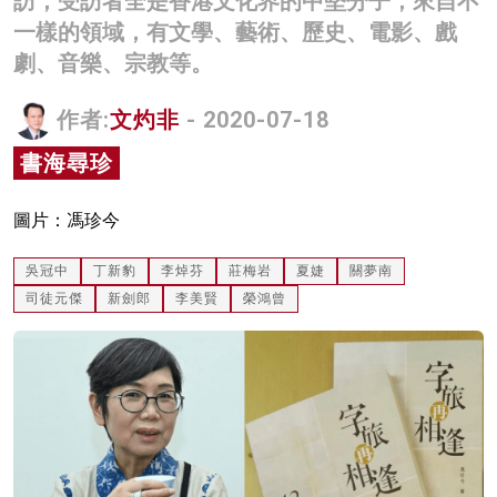
訪，受訪者全是香港文化界的中堅分子，來自不
一樣的領域，有文學、藝術、歷史、電影、戲
名家榜
劇、音樂、宗教等。
灼見活動
作者:
文灼非
- 2020-07-18
關於我們
書海尋珍
圖片：馮珍今
吳冠中
丁新豹
李焯芬
莊梅岩
夏婕
關夢南
司徒元傑
新劍郎
李美賢
榮鴻曾