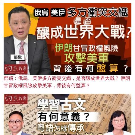
鄧飛：俄烏、美伊多方衝突交織，是否釀成世界大戰？ 伊朗
甘冒政權風險攻擊美軍，背後有何盤算？