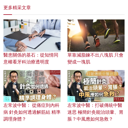
更多精采文章
醫患關係的基石：從知情同
單靠減脂鍊不出八塊肌 只會
意權看牙科治療透明度
變成一塊肌
左常波中醫： 從痛症到內科
左常波中醫：打破傳統中醫
病 針灸如何透過解筋結 精準
迷思 極簡針灸能治頭暈、胃
調理身體？
脹？中風應如何急救？