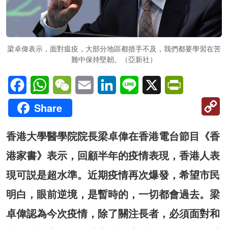
梁卓偉表示，面對瘟疫，大部分地區都措手不及，我們都要學習在苦
難中保持堅韌。（亞新社）
Facebook
WhatsApp
WeChat
Email
LinkedIn
Line
X
PrintFriendl
C
Share
Li
香港大學醫學院院長梁卓偉在香港電台節目《香
港家書》表示，回顧半年的疫情表現，香港人表
現可説是超水準。近期疫情再次爆發，希望市民
明白，眼前逆境，是暫時的，一切都會過去。梁
卓偉認為今次疫情，除了關注長者，必須面對和