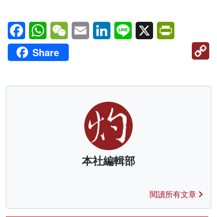
Facebook
WhatsApp
WeChat
Email
LinkedIn
Line
X
PrintFriendl
C
Share
Li
本社編輯部
閱讀所有文章