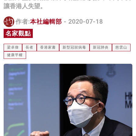
讓香港人失望。
名家榜
灼見活動
作者:
本社編輯部
- 2020-07-18
名家觀點
關於我們
梁卓偉
長者
香港家書
新型冠狀病毒
新冠肺炎
慈雲山
健康平權