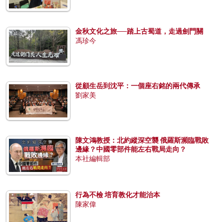
金秋文化之旅──踏上古蜀道，走過劍門關
馮珍今
從顧生岳到沈平：一個座右銘的兩代傳承
劉家美
陳文鴻教授：北約縱深空襲 俄羅斯瀕臨戰敗
邊緣？中國零部件能左右戰局走向？
本社編輯部
行為不檢 培育教化才能治本
陳家偉