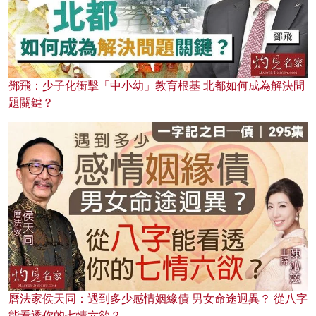
鄧飛：少子化衝擊「中小幼」教育根基 北都如何成為解決問
題關鍵？
曆法家侯天同：遇到多少感情姻緣債 男女命途迥異？ 從八字
能看透你的七情六欲？