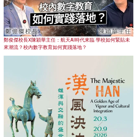
鄭俊傑校長X陳穎華主任：航天AI時代來臨 學校如何緊貼未
來潮流？校內數字教育如何實踐落地？