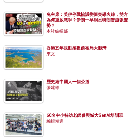
兔主席：美伊停戰協議變衝突導火線，雙方
為何重啟戰爭？伊朗一早洞悉特朗普虛張聲
勢？
本社編輯部
香港五年規劃須提前布局大鵬灣
來文
歷史給中國人一個公道
張建雄
60名中小特幼老師參與城大GenAI培訓班
編輯精選