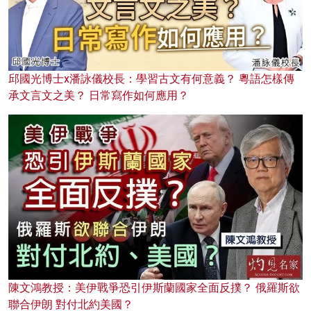
邱國光博士x潘詠儀校長：學習古文有何意義？ 粵語怎樣傳
承文言文之美？ 日常寫作如何應用？
陳文鴻教授：美伊戰爭恐引伊斯蘭國家全面反撲？ 俄羅斯欲
聯合伊朗 對付北約美國？