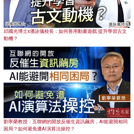
邱國光博士x潘詠儀校長：如何善用動畫遊戲 提升學習古文
動機？
劉寧榮教授：互聯網的開放反催生資訊繭房，AI能避開相同
困局？如何避免遭AI演算法操控？