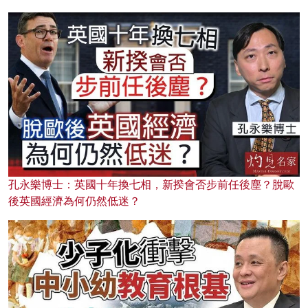
孔永樂博士：英國十年換七相，新揆會否步前任後塵？脫歐
後英國經濟為何仍然低迷？