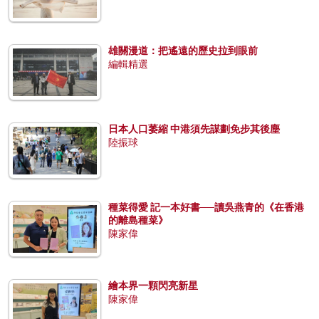
雄關漫道：把遙遠的歷史拉到眼前
編輯精選
日本人口萎縮 中港須先謀劃免步其後塵
陸振球
種菜得愛 記一本好書──讀吳燕青的《在香港
的離島種菜》
陳家偉
繪本界一顆閃亮新星
陳家偉