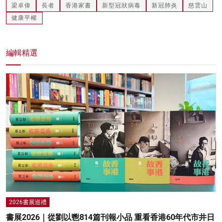
梁卓偉
長者
香港家書
新型冠狀病毒
新冠肺炎
慈雲山
健康平權
編輯精選
2026書展巡禮
書展2026｜從劉以鬯814篇刊報小品 重看香港60年代市井日