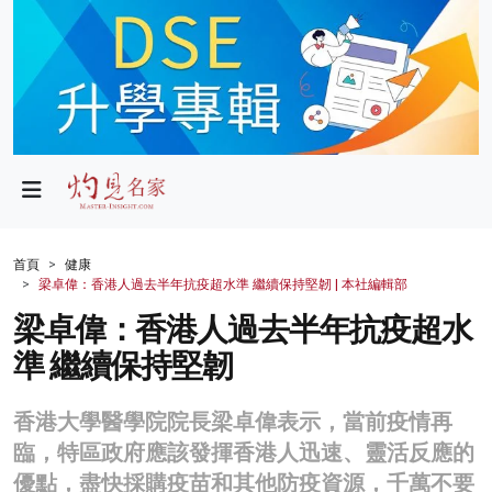
政局
教育
文化
財經
首頁
健康
梁卓偉：香港人過去半年抗疫超水準 繼續保持堅韌 | 本社編輯部
生活
梁卓偉：香港人過去半年抗疫超水
健康
準 繼續保持堅韌
商業
香港大學醫學院院長梁卓偉表示，當前疫情再
科技
臨，特區政府應該發揮香港人迅速、靈活反應的
影片
優點，盡快採購疫苗和其他防疫資源，千萬不要