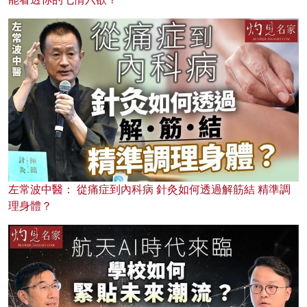
左常波中醫： 從痛症到內科病 針灸如何透過解筋結 精準調
理身體？