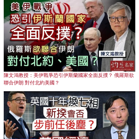
陳文鴻教授：美伊戰爭恐引伊斯蘭國家全面反撲？ 俄羅斯欲
聯合伊朗 對付北約美國？