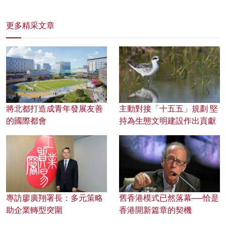
更多精采文章
將北都打造成青年發展友善
主動對接「十五五」規劃 堅
的國際都會
持為生態文明建設作出貢獻
專訪廖廣翔署長：多元策略
舊香港模式已然落幕──恰是
助企業轉型突圍
香港開新篇章的契機