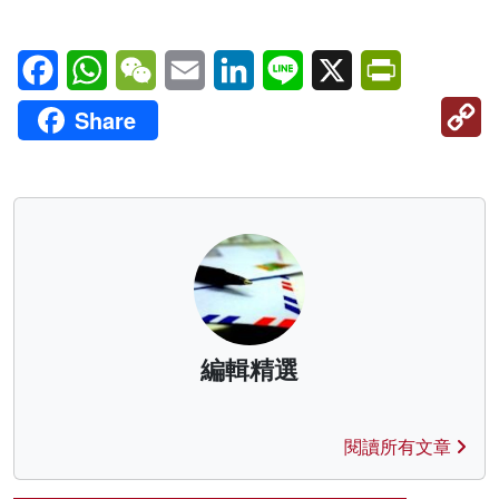
Facebook
WhatsApp
WeChat
Email
LinkedIn
Line
X
PrintFriendl
C
Share
Li
編輯精選
閱讀所有文章