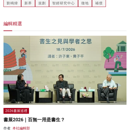
劉鳴煒
新界
規劃
智經研究中心
徵地
補償
編輯精選
2026書展巡禮
書展2026｜百無一用是書生？
作者:
本社編輯部