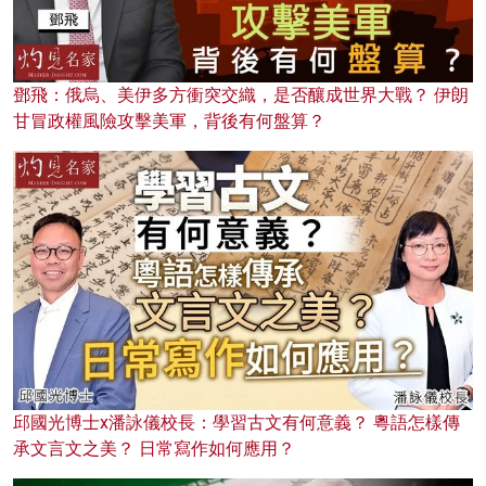
鄧飛：俄烏、美伊多方衝突交織，是否釀成世界大戰？ 伊朗
甘冒政權風險攻擊美軍，背後有何盤算？
邱國光博士x潘詠儀校長：學習古文有何意義？ 粵語怎樣傳
承文言文之美？ 日常寫作如何應用？