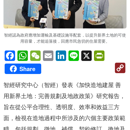
智經認為政府應增加運輸及基礎設施等配套，以提升新界土地的可使
用容量，才能追落後，回應市民急切的住屋需要。
Facebook
WhatsApp
WeChat
Email
LinkedIn
Line
X
PrintFriendl
C
Share
Li
智經研究中心（智經）發表《加快造地建屋 善
用新界土地：完善規劃及地政政策》研究報告，
旨在從公平合理性、透明度、效率和效益三方
面，檢視在造地過程中所涉及的六個主要政策範
疇，包括規劃、徵地、補償、契約修訂、換地及