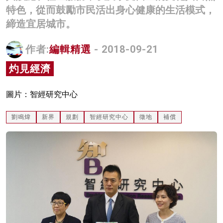
特色，從而鼓勵市民活出身心健康的生活模式，
名家榜
締造宜居城市。
灼見活動
作者:
編輯精選
- 2018-09-21
關於我們
灼見經濟
圖片：智經研究中心
劉鳴煒
新界
規劃
智經研究中心
徵地
補償