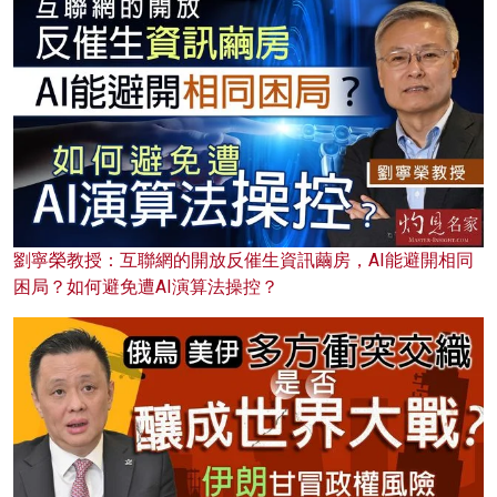
劉寧榮教授：互聯網的開放反催生資訊繭房，AI能避開相同
困局？如何避免遭AI演算法操控？