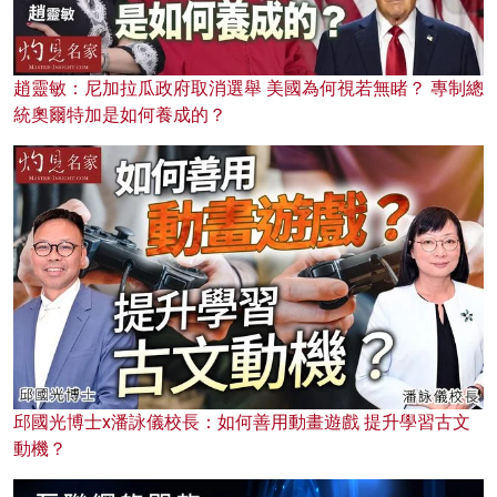
趙靈敏：尼加拉瓜政府取消選舉 美國為何視若無睹？ 專制總
統奧爾特加是如何養成的？
邱國光博士x潘詠儀校長：如何善用動畫遊戲 提升學習古文
動機？