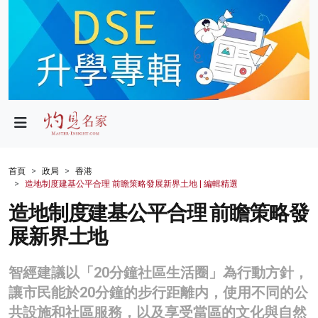
政局
教育
文化
財經
首頁
政局
香港
造地制度建基公平合理 前瞻策略發展新界土地 | 編輯精選
生活
造地制度建基公平合理 前瞻策略發
健康
展新界土地
商業
智經建議以「20分鐘社區生活圈」為行動方針，
科技
讓市民能於20分鐘的步行距離内，使用不同的公
影片
共設施和社區服務，以及享受當區的文化與自然