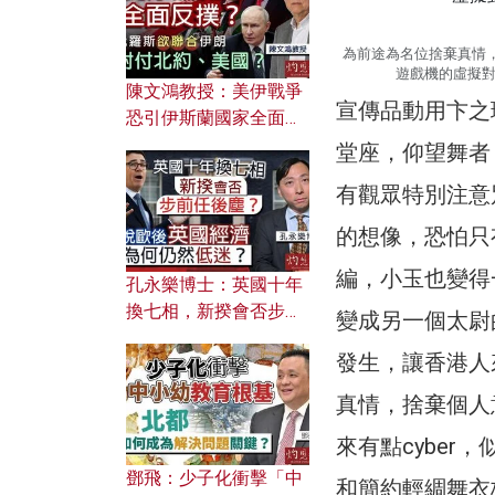
應用？
為前途為名位捨棄真情，
遊戲機的虛擬
陳文鴻教授：美伊戰爭
宣傳品動用卞之
恐引伊斯蘭國家全面反
撲？ 俄羅斯欲聯合伊朗
堂座，仰望舞者
對付北約美國？
有觀眾特別注意
的想像，恐怕只
編，小玉也變得
孔永樂博士：英國十年
換七相，新揆會否步前
變成另一個太尉
任後塵？脫歐後英國經
發生，讓香港人
濟為何仍然低迷？
真情，捨棄個人
來有點cybe
鄧飛：少子化衝擊「中
和簡約輕綢舞衣