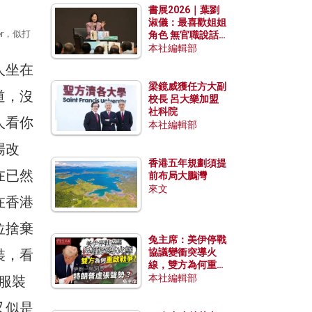
書展2026｜葉劉
淑儀：最喜歡姐姐
r，似打
角色 無官職說話
包袱少
本社編輯部
人坐在
梁鏡威獲任方大副
道，沒
校長 呂大樂加盟
社科院
人看你
本社編輯部
場改
香港五年規劃須提
在已然
前布局大鵬灣
來文
在香港
位捨棄
兔主席：美伊停戰
裝，看
協議變衝突導火
線，雙方為何重啟
戰爭？伊朗一早洞
本社編輯部
服裝
悉特朗普虛張聲
勢？
又似是