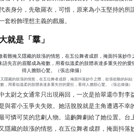
代表身分，先敬羅衣，可惜，原來為小玉堅持的所
一套粉飾理想主義的戲服。
大就是「羣」
掩又隱藏的鼓漲的情慾，在五位舞者成群，掩面抖落妙巾之際，欲張欲馳的糾結
複數，用看似溫柔的肢體表達多重失控的愛狂，看得人膽顫心驚。（張志偉攝）
中太尉之女通常只出現兩回，一次是拾翠還巾對李
是與霍小玉爭夫失敗。她活脫脫就是主角遭遇不幸
最可憐可笑的悲劇人物。這齣舞劇給了她位置。台
又隱藏的鼓漲的情慾，在五位舞者成群，掩面抖落