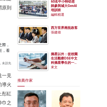
60名中小特幼老
師參與城大GenAI
謂原則
培訓班
編輯精選
西方世界兩批政客
張建雄
摘星以外：從校園
生活觀察DSE中文
科摘星學生的一點
，未語先
特質
來文
益一見
推薦作家
的導火
上彤紅
妙巾之