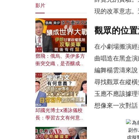
影片
現的改革意志。
觀眾的位置
在小劇場搬演經
鄧飛：俄烏、美伊多方
曲唱造在黑盒演
衝突交織，是否釀成世
編舞楊雲濤來說
界大戰？ 伊朗甘冒政權
風險攻擊美軍，背後有
尋找觀眾在縱橫
何盤算？
玉應不應該據理
想像來一次對話
邱國光博士x潘詠儀校
長：學習古文有何意
義？ 粵語怎樣傳承文言
文之美？ 日常寫作如何