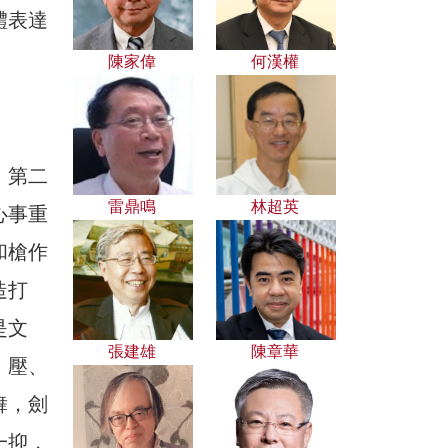
體表達
陳家偉
何漢權
，第二
雷鼎鳴
林超英
心事重
和槍作
造打
是文
張建雄
陳章華
、壓、
舞，劍
一抑，