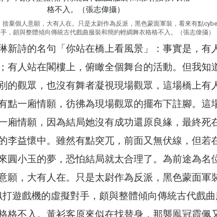
捨棄個人意願，大有人在。只是太尉作為反派，黑色蒙面軍裝，看來有點cybe
對手，頗與整體傾向傳統古代戲曲服裝和簡約輕綢舞衣格格不入。（張志偉攝）
琳新詩的名句「你站在橋上看風景」：事實是，有
；有人站在閣樓上，俯瞰全個舞台的活動。但我知
別的觀眾，也沒有舞者凝視現場觀眾，這場橋上有
有點一廂情願，彷彿為現場觀眾的擺布下註腳。這
一廂情願，因為結局她沒有成功還原良緣，最終死
的李益懷中。雖然有點突兀，前面又無伏線，但若
來圓小玉的夢，恐怕結局就太合理了。為前途為名
意願，大有人在。只是太尉作為反派，黑色蒙面軍
r，似打遊戲機的虛擬對手，頗與整體傾向傳統古代戲曲
格格不入。黃衫客原來似在找替身，那襲鳯冠霞佩