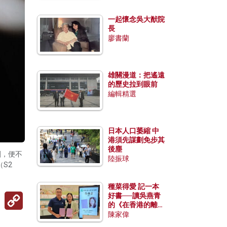
一起懷念吳大猷院
長
廖書蘭
雄關漫道：把遙遠
的歷史拉到眼前
編輯精選
日本人口萎縮 中
港須先謀劃免步其
後塵
劇，便不
陸振球
S2
種菜得愛 記一本
Copy
好書──讀吳燕青
Link
的《在香港的離島
種菜》
陳家偉