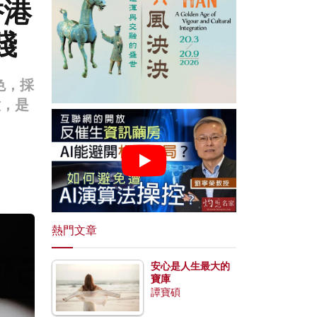
香港
踐
色，採
意，是
熱門文章
安心是人生最大的
寶庫
譚寶碩