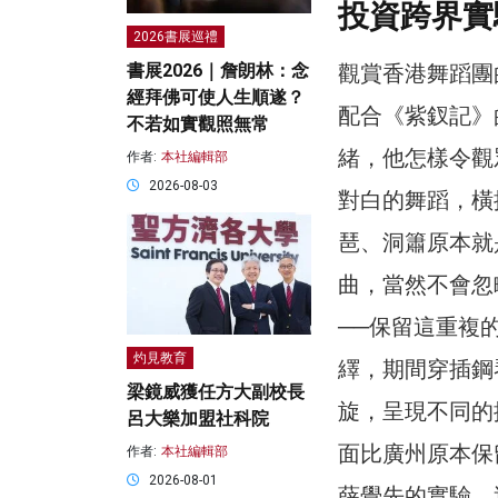
投資跨界實
2026書展巡禮
觀賞香港舞蹈團
書展2026｜詹朗林：念
經拜佛可使人生順遂？
配合《紫釵記》
不若如實觀照無常
緒，他怎樣令觀
作者:
本社編輯部
2026-08-03
對白的舞蹈，橫
琶、洞簫原本就
曲，當然不會忽
──保留這重複
灼見教育
繹，期間穿插鋼
梁鏡威獲任方大副校長
旋，呈現不同的
呂大樂加盟社科院
面比廣州原本保
作者:
本社編輯部
2026-08-01
薛覺先的實驗。這