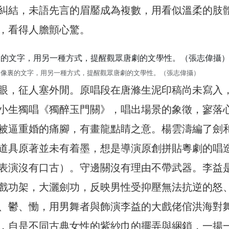
糾結，未語先言的眉靨成為複數，用看似溫柔的肢
，看得人膽顫心驚。
影像裏的文字，用另一種方式，提醒觀眾唐劇的文學性。（張志偉攝）
眼，征人塞外閒。原唱段在唐滌生泥印稿尚未寫入
小生獨唱《獨醉玉門關》，唱出場景的象徵，寥落
被逼重婚的痛腳，有畫龍點睛之意。楊雲濤編了劍
道具原著並未有着墨，想是導演原創拼貼粵劇的唱
表演沒有口古）。守邊關沒有理由不帶武器。李益
戲功架，大灑劍功，反映男性受抑壓無法抗逆的怒
、鬱、慟，用男舞者與飾演李益的大戲佬倌洪海對
，自是不同古典女性的紫紗巾的擺弄與綑鎖，一揚