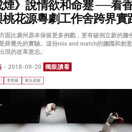
煙》說情欲和命蹇 ──看
與桃花源粵劇工作舍跨界實
方面比廣州原本保留更多例戲，更有破例立新的膽
薛覺先的實驗。這份mix and match的膽識和創
出現的改革意志。
筠
- 2018-09-20
獨眼讀看
曲
李哲藝
紫玉成烟