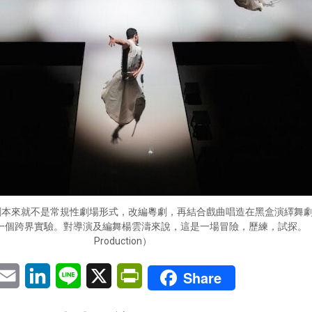
劇本來就不是常規性劇場形式，改編粵劇，再結合戲曲唱造在黑盒演繹舞
一個跨界實驗。對導演及編舞楊雲濤來說，這是一場冒險，歷練，試探。（
Production）
pp
eChat
Email
LinkedIn
Line
X
PrintFriendly
Share