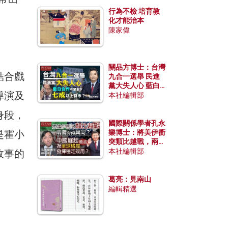
行為不檢 培育教
化才能治本
陳家偉
關品方博士：台灣
結合戲
九合一選舉 民進
黨大失人心 藍白
導演及
合作有望拿下七成
本社編輯部
以上縣市？
身段，
國際關係學者孔永
是霍小
樂博士：將美伊衝
突類比越戰，兩者
有何異同？中國崛
本社編輯部
故事的
起能否為全球格局
發揮穩定效用？
葛亮：見南山
編輯精選