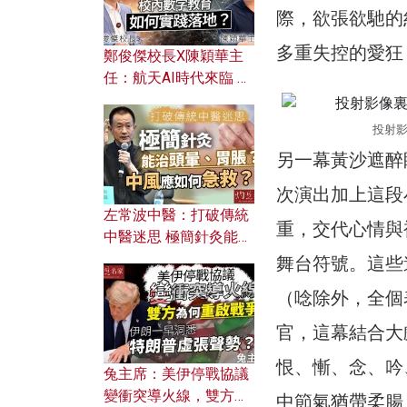
際，欲張欲馳的
多重失控的愛狂
鄭俊傑校長X陳穎華主
任：航天AI時代來臨 學
校如何緊貼未來潮流？
校內數字教育如何實踐
投射
落地？
另一幕黃沙遮醉
次演出加上這段
左常波中醫：打破傳統
重，交代心情與
中醫迷思 極簡針灸能治
頭暈、胃脹？中風應如
舞台符號。這些
何急救？
（唸除外，全個
官，這幕結合大
恨、慚、念、吟
兔主席：美伊停戰協議
變衝突導火線，雙方為
中節氣猶帶柔腸