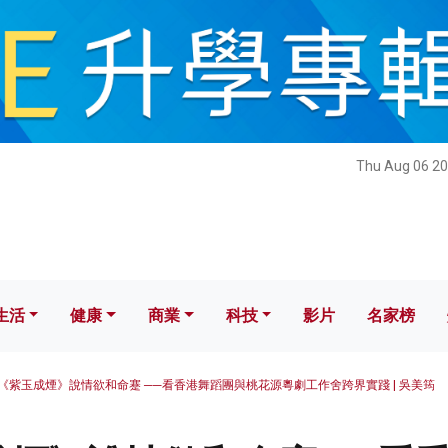
健康
商業
科技
影片
名家榜
Thu Aug 06 20
生活
健康
商業
科技
影片
名家榜
《紫玉成煙》說情欲和命蹇 ──看香港舞蹈團與桃花源粵劇工作舍跨界實踐 | 吳美筠