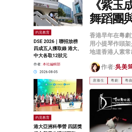
《紫玉成
舞蹈團
灼見教育
香港早年在粵劇
DSE 2026｜聯招放榜
用小提琴作頭架是
四成五人獲取錄 港大、
地道香港人素常
中大各取12狀元
作者:
本社編輯部
作者:
吳美
2026-08-05
唐滌生
粵劇
粵
灼見教育
港大亞洲科學營 四諾獎