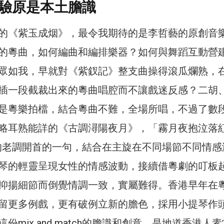
驗原是本土膽識
的《紫玉成烟》，最令我期待的是李哲藝的原創音
的粵曲，如何編曲和編排樂器？如何與舞蹈互動營
眾如我，早就對《紫釵記》整支曲操得滾瓜爛熟，
插一段截裁出來的粵曲唱腔而不讓戲迷反感？二胡
是粵樂拍檔，結合粵曲不難，全場所唱，不過了數
略耳熟能詳的《古調潯陽夜月》，「霧月夜抱泣落
的老調開首的一句，結合在主旋在不同場節不同情感
琴的輕靈呈現女性的情感波動，接續借粵劇的叮板
抑揚細節而倒覺情調一致，實屬難得。香港早年在
留更多例戲，更有破例立新的膽色，採用小提琴作
份mix and match的膽識和創意，是地道香港人