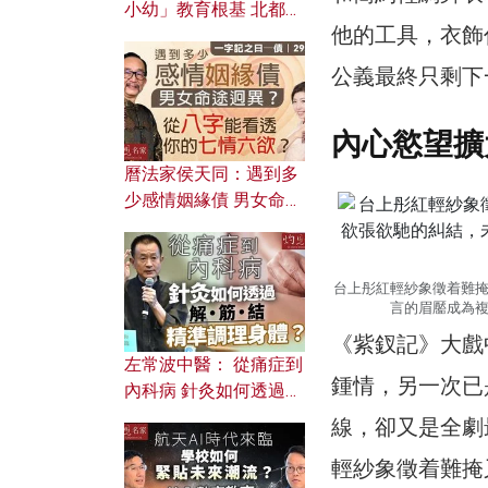
小幼」教育根基 北都如
他的工具，衣飾
何成為解決問題關鍵？
公義最終只剩下
內心慾望擴
曆法家侯天同：遇到多
少感情姻緣債 男女命途
迥異？ 從八字能看透你
的七情六欲？
台上彤紅輕紗象徵着難
言的眉靨成為
《紫釵記》大戲
左常波中醫： 從痛症到
鍾情，另一次已
內科病 針灸如何透過解
筋結 精準調理身體？
線，卻又是全劇
輕紗象徵着難掩