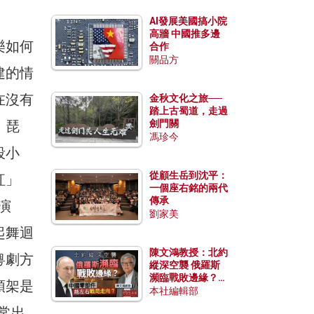
AI發展美國搞小院
高牆 中國推多邊
樂如何
合作
關品方
建的情
在沒有
金秋文化之旅──
踏上古蜀道，走過
、琵
劍門關
馮珍今
段小
從顧生岳到沈平：
紅」
一個座右銘的兩代
傳承
演
劉家美
起舞迴
陳文鴻教授：北約
粵劇方
縱深空襲 俄羅斯
瀕臨戰敗邊緣？中
頭架是
國零部件能左右戰
本社編輯部
局走向？
素常出