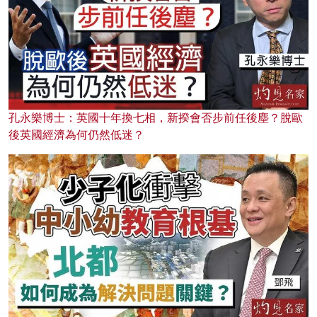
孔永樂博士：英國十年換七相，新揆會否步前任後塵？脫歐
後英國經濟為何仍然低迷？