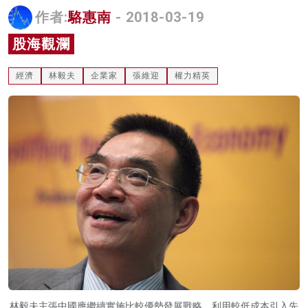
作者:
駱惠南
- 2018-03-19
名家榜
股海觀瀾
灼見活動
關於我們
經濟
林毅夫
企業家
張維迎
權力精英
林毅夫主張中國應繼續實施比較優勢發展戰略，利用較低成本引入先