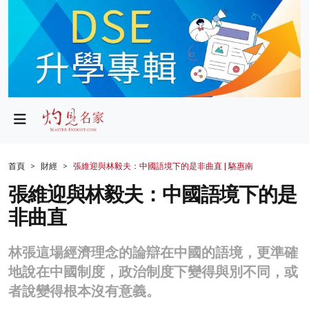
政局
教育
文化
財經
首頁
財經
張維迎與林毅夫：中國語境下的是非曲直 | 駱惠南
生活
張維迎與林毅夫：中國語境下的是
非曲直
健康
商業
林張這場經濟理念的論辯在中國的語境，更準確
地說在中國制度，政治制度下變得與別不同，或
科技
者說變得根本沒有意義。
影片