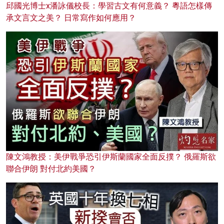
邱國光博士x潘詠儀校長：學習古文有何意義？ 粵語怎樣傳
承文言文之美？ 日常寫作如何應用？
陳文鴻教授：美伊戰爭恐引伊斯蘭國家全面反撲？ 俄羅斯欲
聯合伊朗 對付北約美國？