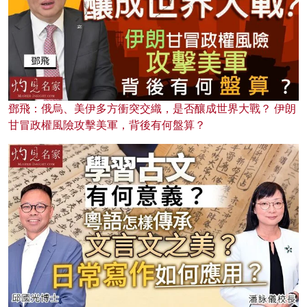
鄧飛：俄烏、美伊多方衝突交織，是否釀成世界大戰？ 伊朗
甘冒政權風險攻擊美軍，背後有何盤算？