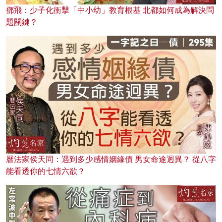
鄧飛：少子化衝擊「中小幼」教育根基 北都如何成為解決問
題關鍵？
曆法家侯天同：遇到多少感情姻緣債 男女命途迥異？ 從八字
能看透你的七情六欲？