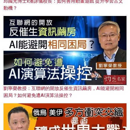
邱國光博士x潘詠儀校長：如何善用動畫遊戲 提升學習古文
動機？
劉寧榮教授：互聯網的開放反催生資訊繭房，AI能避開相同
困局？如何避免遭AI演算法操控？