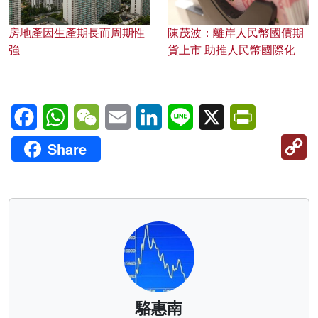
房地產因生產期長而周期性
陳茂波：離岸人民幣國債期
強
貨上市 助推人民幣國際化
Facebook
WhatsApp
WeChat
Email
LinkedIn
Line
X
PrintFriendl
C
Share
Li
駱惠南