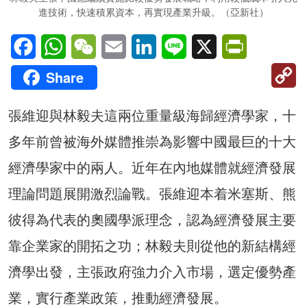
進技術，快速積累資本，再實現產業升級。（亞新社）
Facebook
WhatsApp
WeChat
Email
LinkedIn
Line
X
PrintFriendl
C
Share
Li
張維迎與林毅夫這兩位重量級海歸經濟學家，十
多年前曾被海外媒體推崇為影響中國最巨的十大
經濟學家中的兩人。近年在內地媒體就經濟發展
理論問題展開激烈論戰。張維迎本着米塞斯、熊
彼得為代表的奧國學派理念，認為經濟發展主要
靠企業家的開拓之功；林毅夫則從他的新結構經
濟學出發，主張政府強力介入市場，選定優勢產
業，實行產業政策，推動經濟發展。