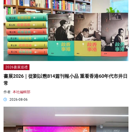
2026書展巡禮
書展2026｜從劉以鬯814篇刊報小品 重看香港60年代市井日
常
作者:
本社編輯部
2026-08-06