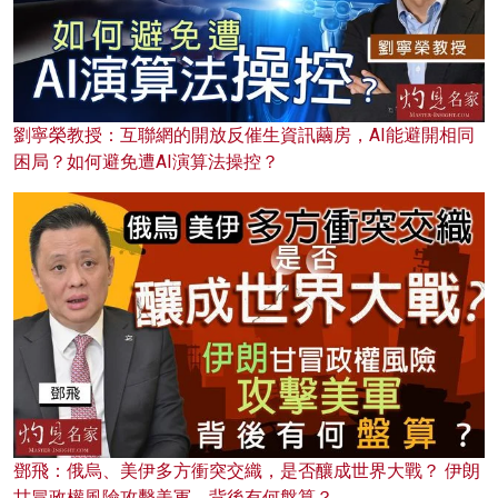
劉寧榮教授：互聯網的開放反催生資訊繭房，AI能避開相同
困局？如何避免遭AI演算法操控？
鄧飛：俄烏、美伊多方衝突交織，是否釀成世界大戰？ 伊朗
甘冒政權風險攻擊美軍，背後有何盤算？