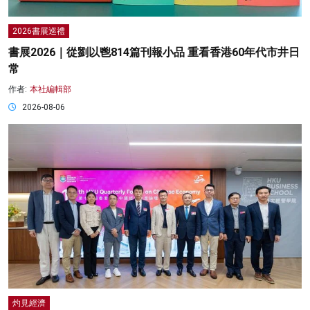
2026書展巡禮
書展2026｜從劉以鬯814篇刊報小品 重看香港60年代市井日
常
作者:
本社編輯部
2026-08-06
灼見經濟