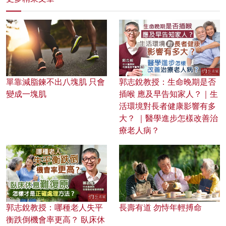
單靠減脂鍊不出八塊肌 只會
郭志銳教授：生命晚期是否
變成一塊肌
插喉 應及早告知家人？｜生
活環境對長者健康影響有多
大？ ｜醫學進步怎樣改善治
療老人病？
郭志銳教授：哪種老人失平
長壽有道 勿恃年輕搏命
衡跌倒機會率更高？ 臥床休