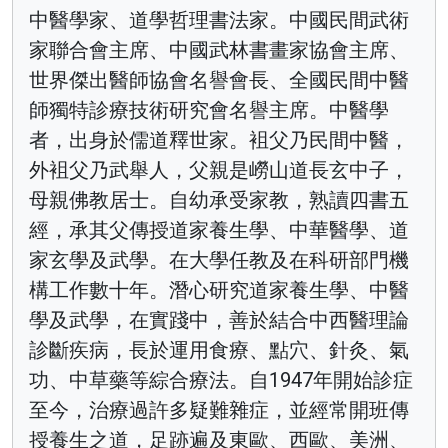
中醫學家、道學哲理書法家。中國民間武術
家聯合會主席、中國武林書畫家協會主席、
世界傑出醫師協會名譽會長、全國民間中醫
師獨特診療技術研究會名譽主席。中醫學
者，出身於儒道釋世家。袓父乃民間中醫，
外袓父乃武舉人，父親是嶗山道長玄中子，
母親佛教居士。自幼承受家教，熟讀四書五
經，承其父傳授道家養生學、中華醫學、道
家玄學及武學。在大學任教及在科研部門機
構工作數十年。潛心研究道家養生學、中醫
學及武學，在實踐中，善於結合中西醫理論
診斷疾病，長於運用食療、點穴、針灸、氣
功、中草藥等綜合療法。自1947年開始診症
至今，治療過許多疑難雜症，並經常開班傳
授養生之道，足跡遍及東歐、西歐、美洲、