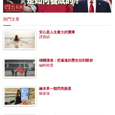
熱門文章
安心是人生最大的寶庫
譚寶碩
雄關漫道：把遙遠的歷史拉到眼前
編輯精選
繪本界一顆閃亮新星
陳家偉