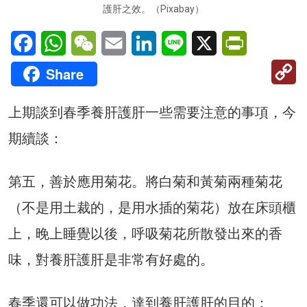
護肝之效。（Pixabay）
Facebook
WhatsApp
WeChat
Email
LinkedIn
Line
X
PrintFriendl
C
Share
Li
上期談到春季養肝護肝一些需要注意的事項，今
期續談：
第五，善於應用菊花。將白菊和黃菊兩種菊花
（不是用土裁的，是用水插的菊花）放在床頭櫃
上，晚上睡覺以後，呼吸菊花所散發出來的香
味，對養肝護肝是非常有好處的。
春季還可以做功法，達到養肝護肝的目的：