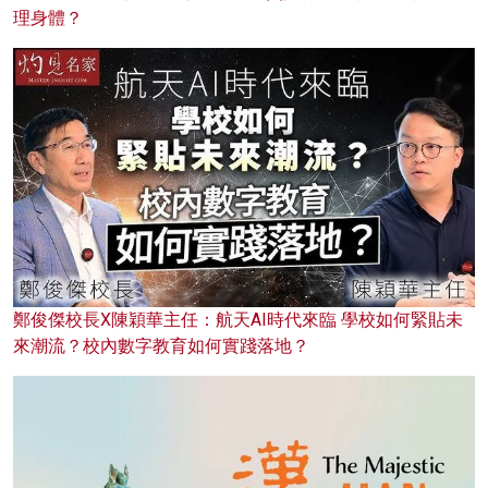
理身體？
鄭俊傑校長X陳穎華主任：航天AI時代來臨 學校如何緊貼未
來潮流？校內數字教育如何實踐落地？