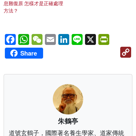
息難復原 怎樣才是正確處理
方法？
Facebook
WhatsApp
WeChat
Email
LinkedIn
Line
X
PrintFriendl
C
Share
Li
朱鶴亭
道號玄鶴子，國際著名養生學家、道家傳統