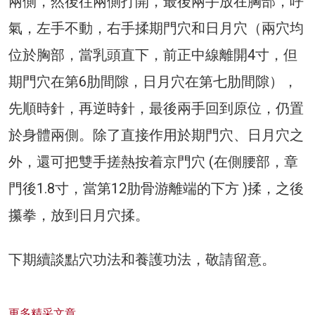
兩側，然後往兩側打開，最後兩手放在胸部，呼
氣，左手不動，右手揉期門穴和日月穴（兩穴均
位於胸部，當乳頭直下，前正中線離開4寸，但
期門穴在第6肋間隙，日月穴在第七肋間隙），
先順時針，再逆時針，最後兩手回到原位，仍置
於身體兩側。除了直接作用於期門穴、日月穴之
外，還可把雙手搓熱按着京門穴 (在側腰部，章
門後1.8寸，當第12肋骨游離端的下方 )揉，之後
攥拳，放到日月穴揉。
下期續談點穴功法和養護功法，敬請留意。
更多精采文章