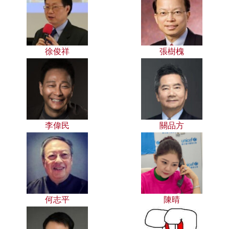
徐俊祥
張樹槐
李偉民
關品方
何志平
陳晴