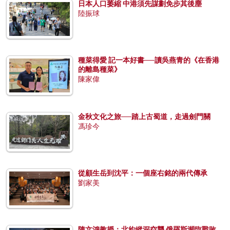
日本人口萎縮 中港須先謀劃免步其後塵
陸振球
種菜得愛 記一本好書──讀吳燕青的《在香港
的離島種菜》
陳家偉
金秋文化之旅──踏上古蜀道，走過劍門關
馮珍今
從顧生岳到沈平：一個座右銘的兩代傳承
劉家美
陳文鴻教授：北約縱深空襲 俄羅斯瀕臨戰敗