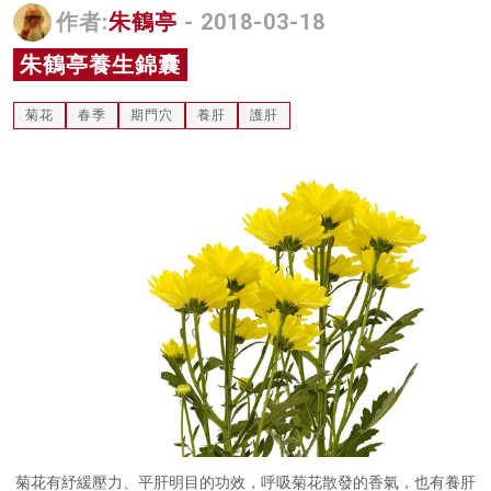
作者:
朱鶴亭
- 2018-03-18
名家榜
朱鶴亭養生錦囊
灼見活動
菊花
春季
期門穴
養肝
護肝
關於我們
菊花有紓緩壓力、平肝明目的功效，呼吸菊花散發的香氣，也有養肝