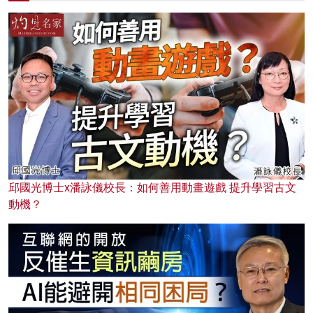
邱國光博士x潘詠儀校長：如何善用動畫遊戲 提升學習古文
動機？