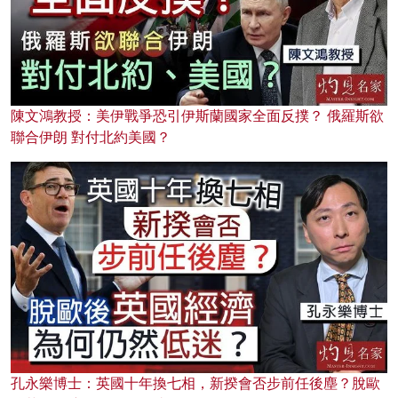
陳文鴻教授：美伊戰爭恐引伊斯蘭國家全面反撲？ 俄羅斯欲
聯合伊朗 對付北約美國？
孔永樂博士：英國十年換七相，新揆會否步前任後塵？脫歐