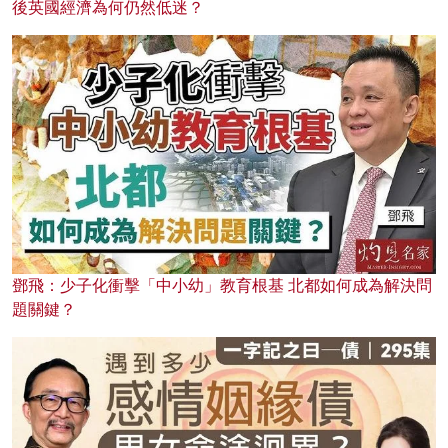
後英國經濟為何仍然低迷？
鄧飛：少子化衝擊「中小幼」教育根基 北都如何成為解決問
題關鍵？