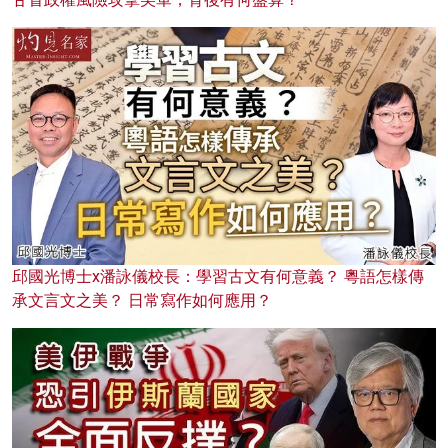
邱國光博士x潘詠儀校長：學習古文有何意義？ 粵語怎樣傳
承文言文之美？ 日常寫作如何應用？