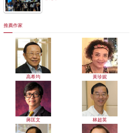
推薦作家
高希均
黃珍妮
蔣匡文
林超英