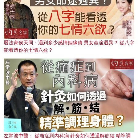
曆法家侯天同：遇到多少感情姻緣債 男女命途迥異？ 從八字
能看透你的七情六欲？
左常波中醫： 從痛症到內科病 針灸如何透過解筋結 精準調