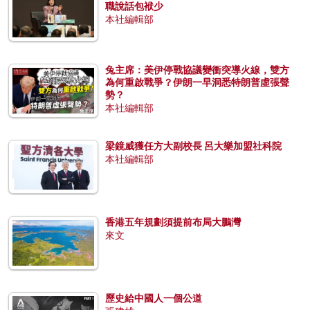
職說話包袱少
本社編輯部
兔主席：美伊停戰協議變衝突導火線，雙方
為何重啟戰爭？伊朗一早洞悉特朗普虛張聲
勢？
本社編輯部
梁鏡威獲任方大副校長 呂大樂加盟社科院
本社編輯部
香港五年規劃須提前布局大鵬灣
來文
歷史給中國人一個公道