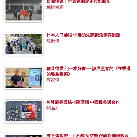
雄關漫道：把遙遠的歷史拉到眼前
編輯精選
日本人口萎縮 中港須先謀劃免步其後塵
陸振球
種菜得愛 記一本好書──讀吳燕青的《在香港
的離島種菜》
陳家偉
AI發展美國搞小院高牆 中國推多邊合作
關品方
陳文鴻教授：北約縱深空襲 俄羅斯瀕臨戰敗