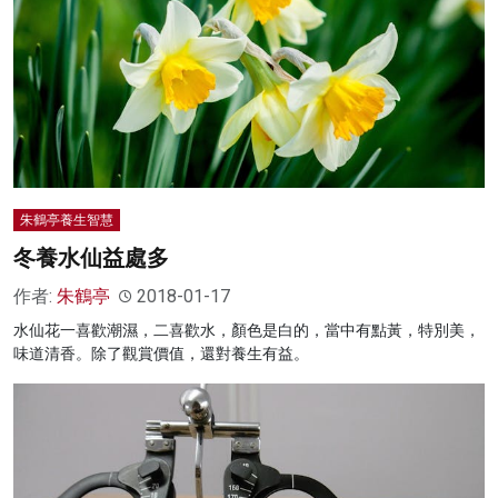
朱鶴亭養生智慧
冬養水仙益處多
作者:
朱鶴亭
2018-01-17
水仙花一喜歡潮濕，二喜歡水，顏色是白的，當中有點黃，特別美，
味道清香。除了觀賞價值，還對養生有益。