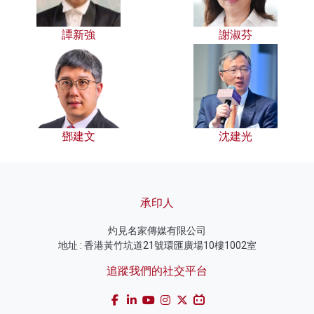
譚新強
謝淑芬
鄧建文
沈建光
承印人
灼見名家傳媒有限公司
地址 : 香港黃竹坑道21號環匯廣場10樓1002室
追蹤我們的社交平台