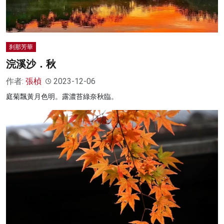
刹那芳華
浣溪沙．秋
作者:
張楨
2023-12-06
庭菊飄黃月色明。露濃苔綠奈秋臨。