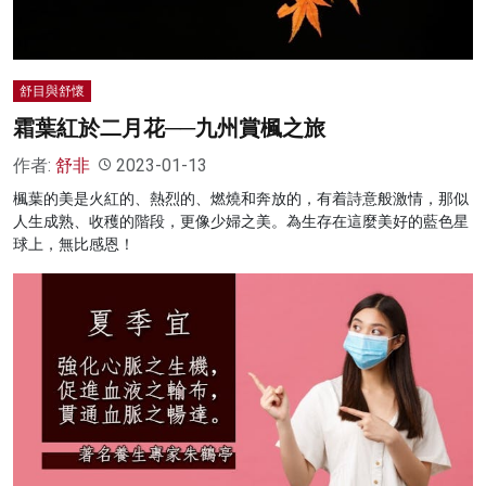
舒目與舒懷
霜葉紅於二月花──九州賞楓之旅
作者:
舒非
2023-01-13
楓葉的美是火紅的、熱烈的、燃燒和奔放的，有着詩意般激情，那似
人生成熟、收穫的階段，更像少婦之美。為生存在這麼美好的藍色星
球上，無比感恩！