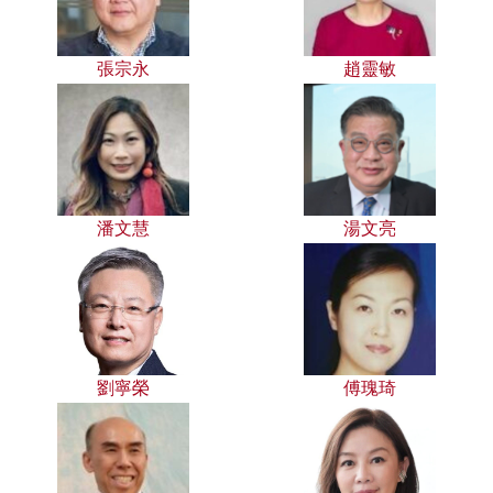
張宗永
趙靈敏
潘文慧
湯文亮
劉寧榮
傅瑰琦