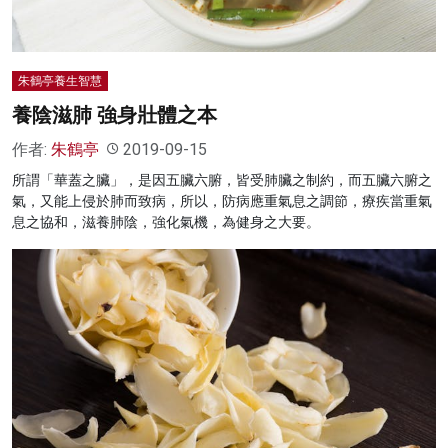
朱鶴亭養生智慧
養陰滋肺 強身壯體之本
作者:
朱鶴亭
2019-09-15
所謂「華蓋之臟」，是因五臟六腑，皆受肺臟之制約，而五臟六腑之
氣，又能上侵於肺而致病，所以，防病應重氣息之調節，療疾當重氣
息之協和，滋養肺陰，強化氣機，為健身之大要。