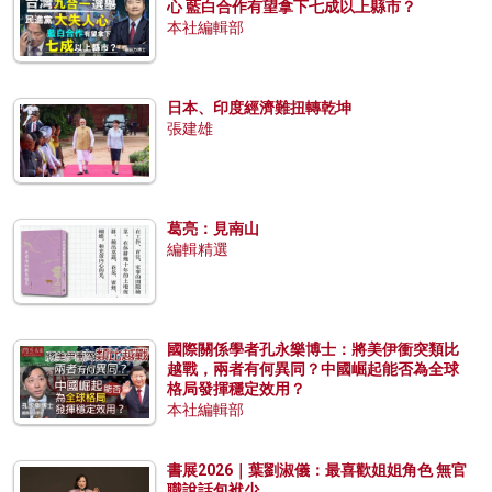
心 藍白合作有望拿下七成以上縣市？
本社編輯部
日本、印度經濟難扭轉乾坤
張建雄
葛亮：見南山
編輯精選
國際關係學者孔永樂博士：將美伊衝突類比
越戰，兩者有何異同？中國崛起能否為全球
格局發揮穩定效用？
本社編輯部
書展2026｜葉劉淑儀：最喜歡姐姐角色 無官
職說話包袱少