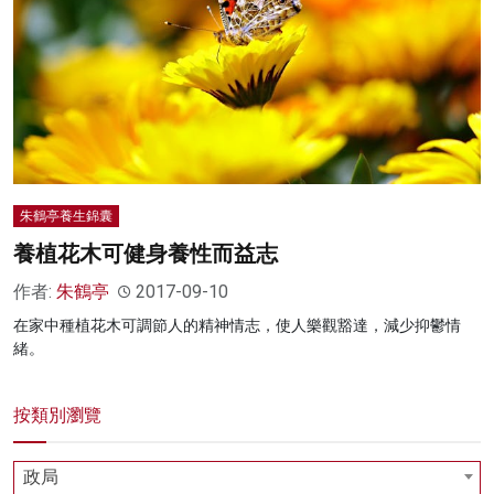
朱鶴亭養生錦囊
養植花木可健身養性而益志
作者:
朱鶴亭
2017-09-10
在家中種植花木可調節人的精神情志，使人樂觀豁達，減少抑鬱情
緒。
按類別瀏覽
政局