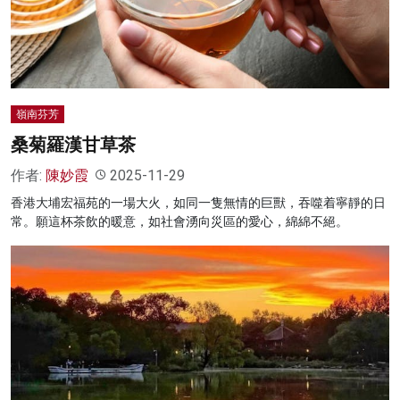
名家榜
灼見活動
關於我們
嶺南芬芳
桑菊羅漢甘草茶
作者:
陳妙霞
2025-11-29
香港大埔宏福苑的一場大火，如同一隻無情的巨獸，吞噬着寧靜的日
常。願這杯茶飲的暖意，如社會湧向災區的愛心，綿綿不絕。