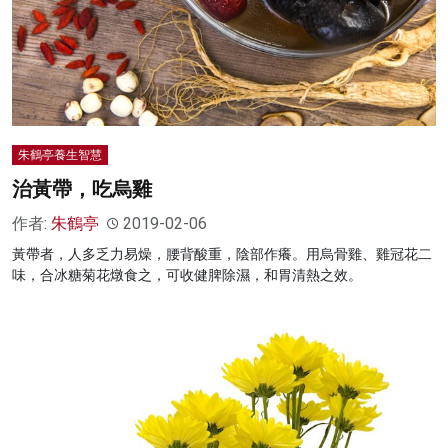
朱鶴亭養生智慧
治黃帶，吃烏雞
作者:
朱鶴亭
2019-02-06
黃帶者，人多乏力易燥，腰背酸重，陰部作癢。用烏骨雞、雞冠花二
味，合冰糖菊花燉食之，可收健脾除濕，和胃清熱之效。