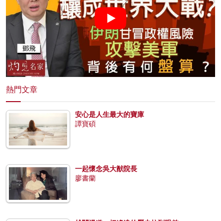
熱門文章
安心是人生最大的寶庫
譚寶碩
一起懷念吳大猷院長
廖書蘭