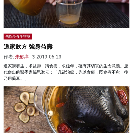
朱鶴亭養生智慧
道家飲方 強身益壽
作者:
朱鶴亭
2019-06-23
道家講養生，求益壽，講食養，求延年，確有其切實的生命意義。唐
代傑出的醫學家孫思邈云：「凡欲治療，先以食療，既食療不愈，後
乃用藥耳。」