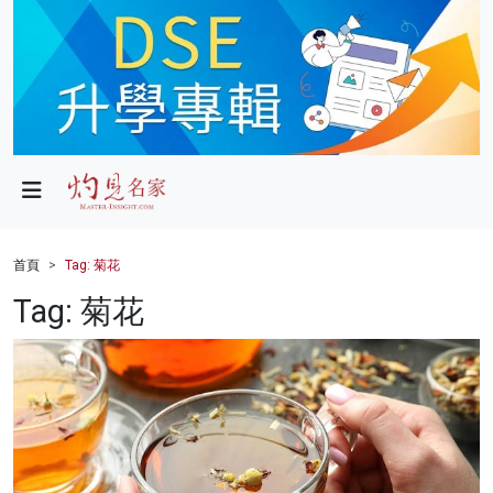
政局
教育
文化
財經
首頁
Tag: 菊花
生活
Tag: 菊花
健康
商業
科技
影片