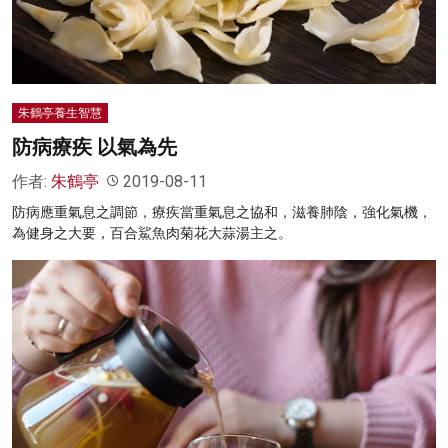
朱鶴亭養生智慧
防病療疾 以氣為先
作者:
朱鶴亭
2019-08-11
防病應重氣息之調節，療疾當重氣息之協和，滋養肺陰，強化氣機，
為健身之大要，百合鯊魚肉菊花大蒜湯主之。