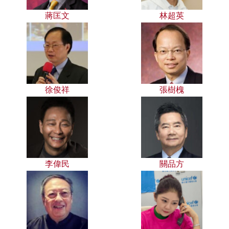
蔣匡文
林超英
徐俊祥
張樹槐
李偉民
關品方