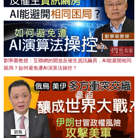
劉寧榮教授：互聯網的開放反催生資訊繭房，AI能避開相同
困局？如何避免遭AI演算法操控？