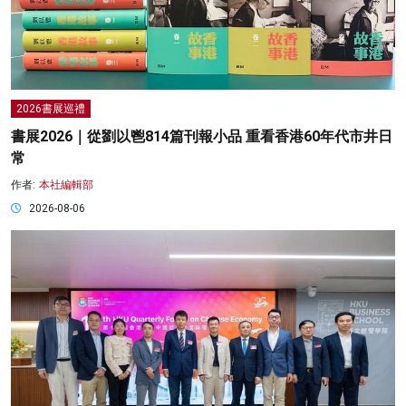
2026書展巡禮
書展2026｜從劉以鬯814篇刊報小品 重看香港60年代市井日
常
作者:
本社編輯部
2026-08-06