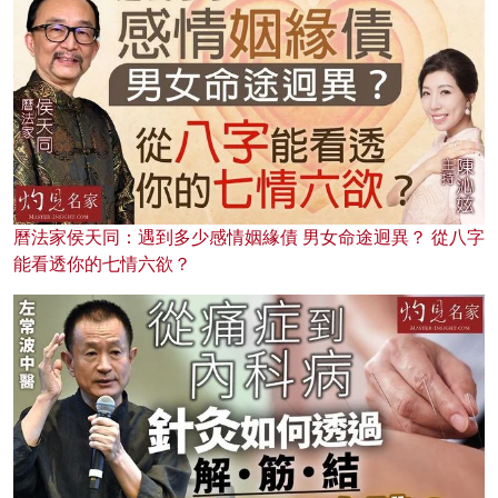
曆法家侯天同：遇到多少感情姻緣債 男女命途迥異？ 從八字
能看透你的七情六欲？