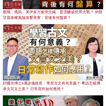
鄧飛：俄烏、美伊多方衝突交織，是否釀成世界大戰？ 伊朗
甘冒政權風險攻擊美軍，背後有何盤算？
邱國光博士x潘詠儀校長：學習古文有何意義？ 粵語怎樣傳
承文言文之美？ 日常寫作如何應用？