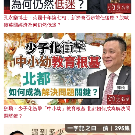
孔永樂博士：英國十年換七相，新揆會否步前任後塵？脫歐
後英國經濟為何仍然低迷？
鄧飛：少子化衝擊「中小幼」教育根基 北都如何成為解決問
題關鍵？