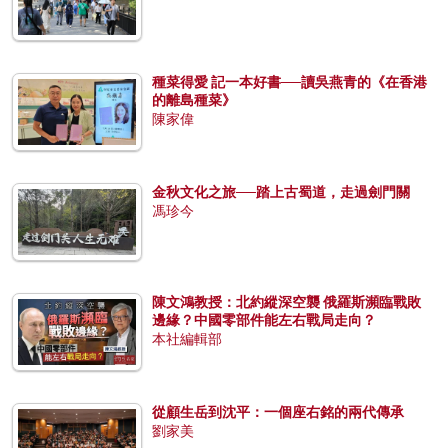
種菜得愛 記一本好書──讀吳燕青的《在香港
的離島種菜》
陳家偉
金秋文化之旅──踏上古蜀道，走過劍門關
馮珍今
陳文鴻教授：北約縱深空襲 俄羅斯瀕臨戰敗
邊緣？中國零部件能左右戰局走向？
本社編輯部
從顧生岳到沈平：一個座右銘的兩代傳承
劉家美