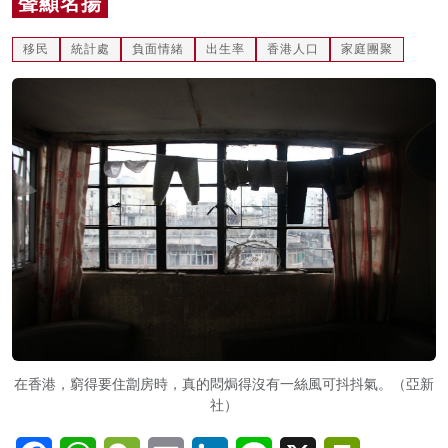
聲顯名揚
名家榜
移民
統計處
負面情緒
出生率
香港人口
家庭團聚
灼見活動
關於我們
在香港，窮得要住劏房時，真的悶焗得沒有一絲風可抖抖氣。（亞新
社）
Facebook
WhatsApp
WeChat
Email
LinkedIn
Line
X
PrintFriendl