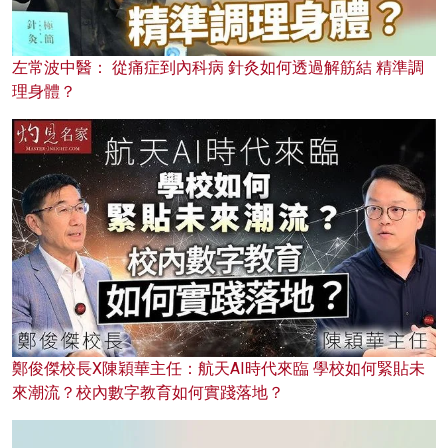
左常波中醫： 從痛症到內科病 針灸如何透過解筋結 精準調
理身體？
鄭俊傑校長X陳穎華主任：航天AI時代來臨 學校如何緊貼未
來潮流？校內數字教育如何實踐落地？