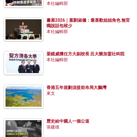
本社編輯部
書展2026｜葉劉淑儀：最喜歡姐姐角色 無官
職說話包袱少
本社編輯部
梁鏡威獲任方大副校長 呂大樂加盟社科院
本社編輯部
香港五年規劃須提前布局大鵬灣
來文
歷史給中國人一個公道
張建雄