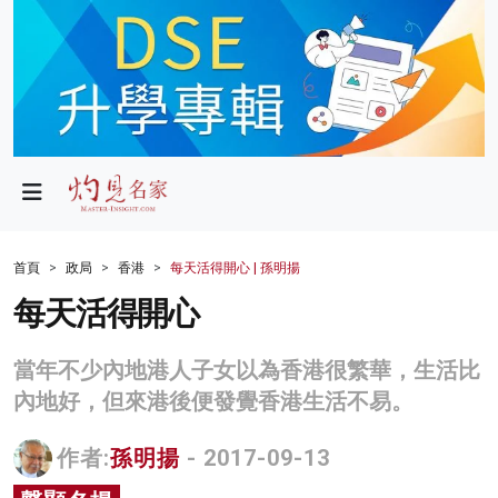
政局
教育
文化
財經
首頁
政局
香港
每天活得開心 | 孫明揚
生活
每天活得開心
健康
當年不少內地港人子女以為香港很繁華，生活比
商業
內地好，但來港後便發覺香港生活不易。
科技
作者:
孫明揚
- 2017-09-13
影片