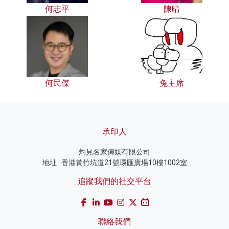
何志平
陳晴
何民傑
兔主席
承印人
灼見名家傳媒有限公司
地址 : 香港黃竹坑道21號環匯廣場10樓1002室
追蹤我們的社交平台
聯絡我們