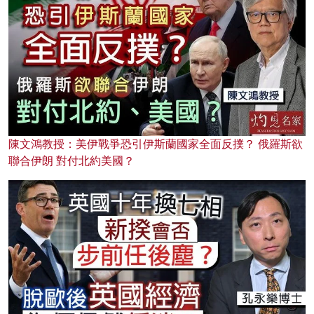
陳文鴻教授：美伊戰爭恐引伊斯蘭國家全面反撲？ 俄羅斯欲
聯合伊朗 對付北約美國？