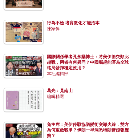
行為不檢 培育教化才能治本
陳家偉
國際關係學者孔永樂博士：將美伊衝突類比
越戰，兩者有何異同？中國崛起能否為全球
格局發揮穩定效用？
本社編輯部
葛亮：見南山
編輯精選
兔主席：美伊停戰協議變衝突導火線，雙方
為何重啟戰爭？伊朗一早洞悉特朗普虛張聲
勢？