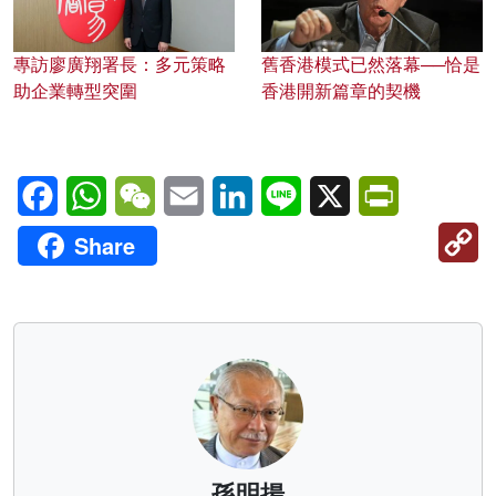
專訪廖廣翔署長：多元策略
舊香港模式已然落幕──恰是
助企業轉型突圍
香港開新篇章的契機
Facebook
WhatsApp
WeChat
Email
LinkedIn
Line
X
PrintFriendl
C
Share
Li
孫明揚