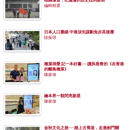
編輯精選
日本人口萎縮 中港須先謀劃免步其後塵
陸振球
種菜得愛 記一本好書──讀吳燕青的《在香港
的離島種菜》
陳家偉
繪本界一顆閃亮新星
陳家偉
金秋文化之旅──踏上古蜀道，走過劍門關