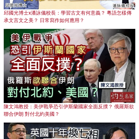
邱國光博士x潘詠儀校長：學習古文有何意義？ 粵語怎樣傳
承文言文之美？ 日常寫作如何應用？
陳文鴻教授：美伊戰爭恐引伊斯蘭國家全面反撲？ 俄羅斯欲
聯合伊朗 對付北約美國？