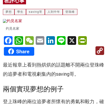
教評心事
名家榜
夢想
學生
saving哥
人到中年
登珠峰
灼見活動
關於我們
灼見名家
Facebook
WhatsApp
WeChat
Email
LinkedIn
Line
X
PrintFriendl
C
Share
Li
最近報章上看到熱烘烘的話題離不開兩位登珠峰
的追夢者和電視劇集內的saving哥。
兩個實現夢想的例子
登上珠峰的兩位追夢者所懷有的勇氣和毅力，確