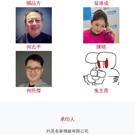
關品方
翁港成
何志平
陳晴
何民傑
兔主席
承印人
灼見名家傳媒有限公司