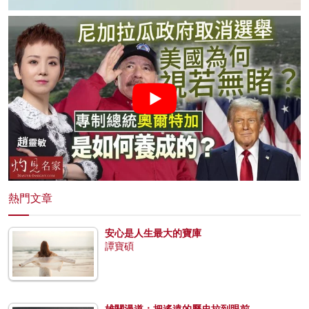
熱門文章
安心是人生最大的寶庫
譚寶碩
雄關漫道：把遙遠的歷史拉到眼前