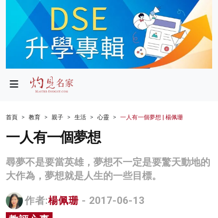
政局
教育
文化
財經
首頁
教育
親子
生活
心靈
一人有一個夢想 | 楊佩珊
生活
一人有一個夢想
健康
尋夢不是要當英雄，夢想不一定是要驚天動地的
商業
大作為，夢想就是人生的一些目標。
科技
作者:
楊佩珊
- 2017-06-13
影片