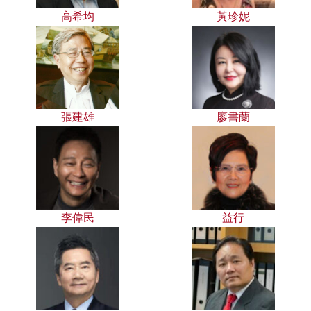
高希均
黃珍妮
張建雄
廖書蘭
李偉民
益行