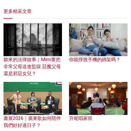
更多精采文章
聽來的法律故事｜Mimi要把
你能掙脫手機的綁架嗎？
非常父母送進監獄 惡魔父母
還是邪惡女兒？
書展2026｜廣東歌如何陪伴
升呢唱家班
我們好好過日子？