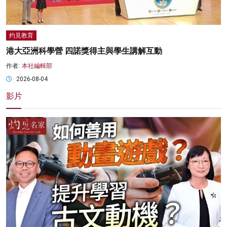
灼見教育
港大亞洲科學營 四諾獎得主與學生講解互動
作者:
本社編輯部
2026-08-04
影片