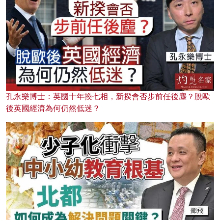
孔永樂博士：英國十年換七相，新揆會否步前任後塵？脫歐
後英國經濟為何仍然低迷？