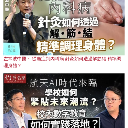
左常波中醫： 從痛症到內科病 針灸如何透過解筋結 精準調
理身體？