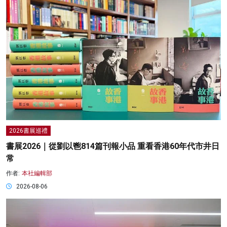
2026書展巡禮
書展2026｜從劉以鬯814篇刊報小品 重看香港60年代市井日
常
作者:
本社編輯部
2026-08-06