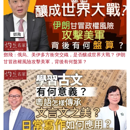
鄧飛：俄烏、美伊多方衝突交織，是否釀成世界大戰？ 伊朗
甘冒政權風險攻擊美軍，背後有何盤算？