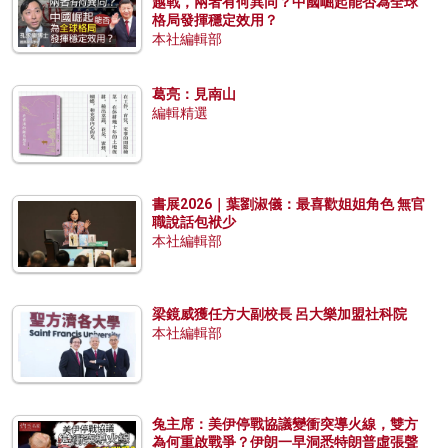
越戰，兩者有何異同？中國崛起能否為全球
格局發揮穩定效用？
本社編輯部
葛亮：見南山
編輯精選
書展2026｜葉劉淑儀：最喜歡姐姐角色 無官
職說話包袱少
本社編輯部
梁鏡威獲任方大副校長 呂大樂加盟社科院
本社編輯部
兔主席：美伊停戰協議變衝突導火線，雙方
為何重啟戰爭？伊朗一早洞悉特朗普虛張聲