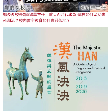
鄭俊傑校長X陳穎華主任：航天AI時代來臨 學校如何緊貼未
來潮流？校內數字教育如何實踐落地？