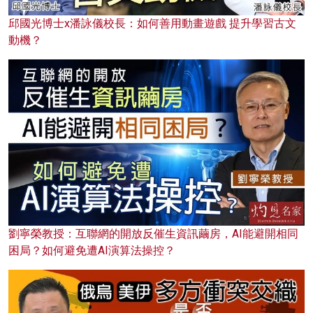
邱國光博士x潘詠儀校長：如何善用動畫遊戲 提升學習古文
動機？
劉寧榮教授：互聯網的開放反催生資訊繭房，AI能避開相同
困局？如何避免遭AI演算法操控？