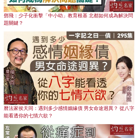
鄧飛：少子化衝擊「中小幼」教育根基 北都如何成為解決問
題關鍵？
曆法家侯天同：遇到多少感情姻緣債 男女命途迥異？ 從八字
能看透你的七情六欲？