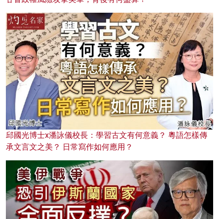
邱國光博士x潘詠儀校長：學習古文有何意義？ 粵語怎樣傳
承文言文之美？ 日常寫作如何應用？