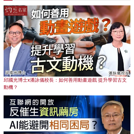
邱國光博士x潘詠儀校長：如何善用動畫遊戲 提升學習古文
動機？