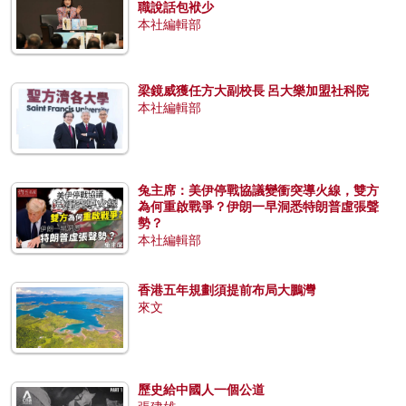
職說話包袱少
本社編輯部
梁鏡威獲任方大副校長 呂大樂加盟社科院
本社編輯部
兔主席：美伊停戰協議變衝突導火線，雙方
為何重啟戰爭？伊朗一早洞悉特朗普虛張聲
勢？
本社編輯部
香港五年規劃須提前布局大鵬灣
來文
歷史給中國人一個公道