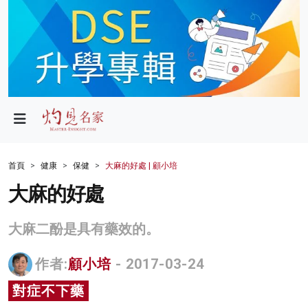
政局
教育
文化
財經
首頁
健康
保健
大麻的好處 | 顧小培
生活
大麻的好處
健康
大麻二酚是具有藥效的。
商業
作者:
顧小培
- 2017-03-24
科技
對症不下藥
影片