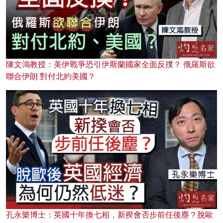
陳文鴻教授：美伊戰爭恐引伊斯蘭國家全面反撲？ 俄羅斯欲
聯合伊朗 對付北約美國？
孔永樂博士：英國十年換七相，新揆會否步前任後塵？脫歐