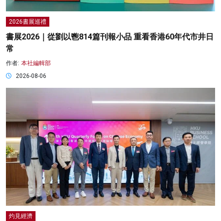
2026書展巡禮
書展2026｜從劉以鬯814篇刊報小品 重看香港60年代市井日
常
作者:
本社編輯部
2026-08-06
灼見經濟