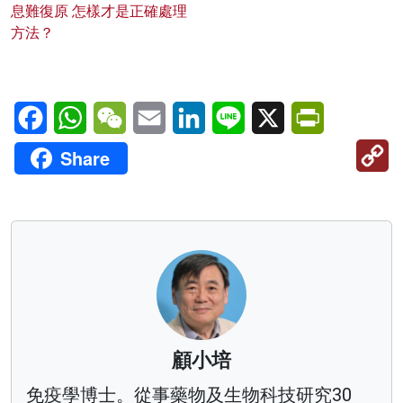
息難復原 怎樣才是正確處理
方法？
Facebook
WhatsApp
WeChat
Email
LinkedIn
Line
X
PrintFriendl
C
Share
Li
顧小培
免疫學博士。從事藥物及生物科技研究30