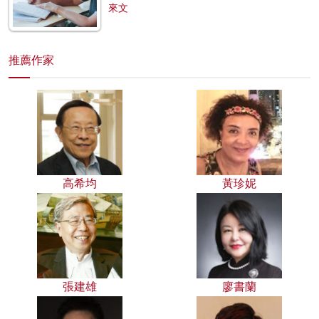
來文
推薦作家
高希均
黃珍妮
張建雄
廖書蘭