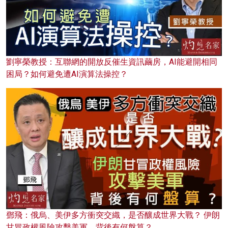
劉寧榮教授：互聯網的開放反催生資訊繭房，AI能避開相同
困局？如何避免遭AI演算法操控？
鄧飛：俄烏、美伊多方衝突交織，是否釀成世界大戰？ 伊朗
甘冒政權風險攻擊美軍，背後有何盤算？