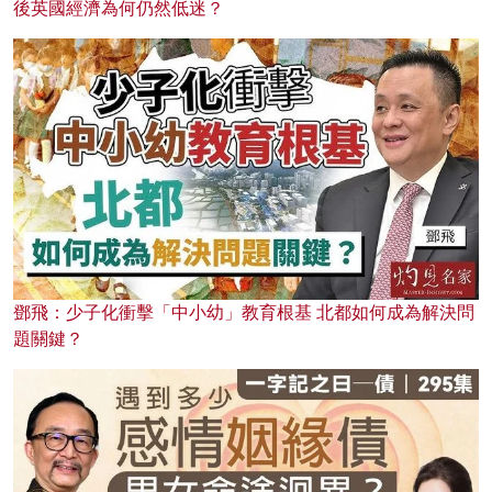
後英國經濟為何仍然低迷？
鄧飛：少子化衝擊「中小幼」教育根基 北都如何成為解決問
題關鍵？