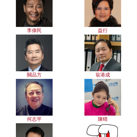
李偉民
益行
關品方
翁港成
何志平
陳晴