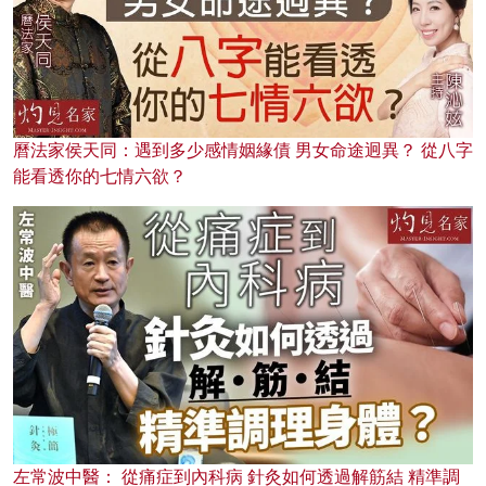
曆法家侯天同：遇到多少感情姻緣債 男女命途迥異？ 從八字
能看透你的七情六欲？
左常波中醫： 從痛症到內科病 針灸如何透過解筋結 精準調