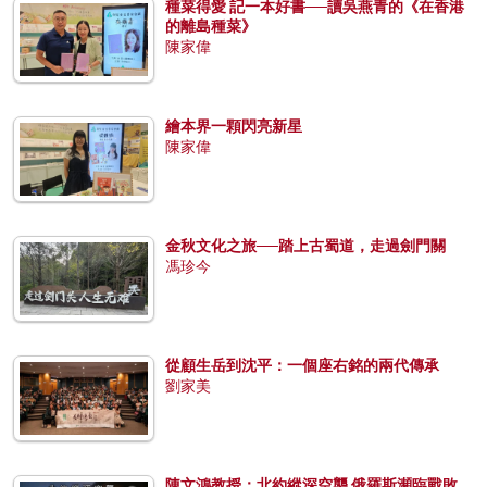
種菜得愛 記一本好書──讀吳燕青的《在香港
的離島種菜》
陳家偉
繪本界一顆閃亮新星
陳家偉
金秋文化之旅──踏上古蜀道，走過劍門關
馮珍今
從顧生岳到沈平：一個座右銘的兩代傳承
劉家美
陳文鴻教授：北約縱深空襲 俄羅斯瀕臨戰敗