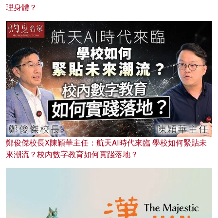
理身體？
鄭俊傑校長X陳穎華主任：航天AI時代來臨 學校如何緊貼未
來潮流？校內數字教育如何實踐落地？