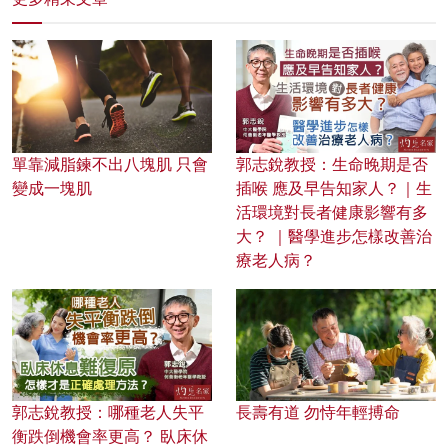
單靠減脂鍊不出八塊肌 只會
郭志銳教授：生命晚期是否
變成一塊肌
插喉 應及早告知家人？｜生
活環境對長者健康影響有多
大？ ｜醫學進步怎樣改善治
療老人病？
郭志銳教授：哪種老人失平
長壽有道 勿恃年輕搏命
衡跌倒機會率更高？ 臥床休