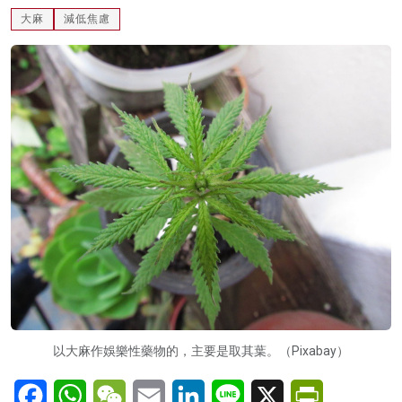
大麻
減低焦慮
名家榜
灼見活動
關於我們
以大麻作娛樂性藥物的，主要是取其葉。（Pixabay）
Facebook
WhatsApp
WeChat
Email
LinkedIn
Line
X
PrintFriendl