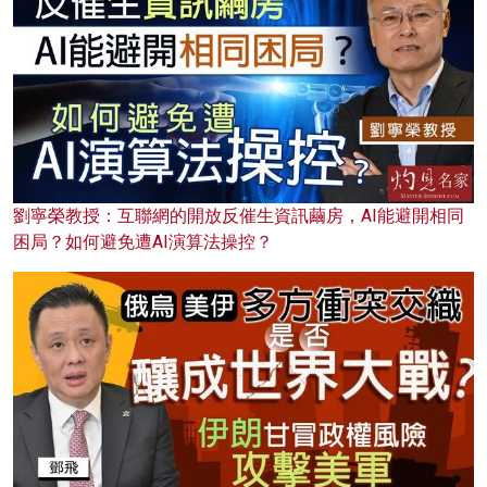
劉寧榮教授：互聯網的開放反催生資訊繭房，AI能避開相同
困局？如何避免遭AI演算法操控？