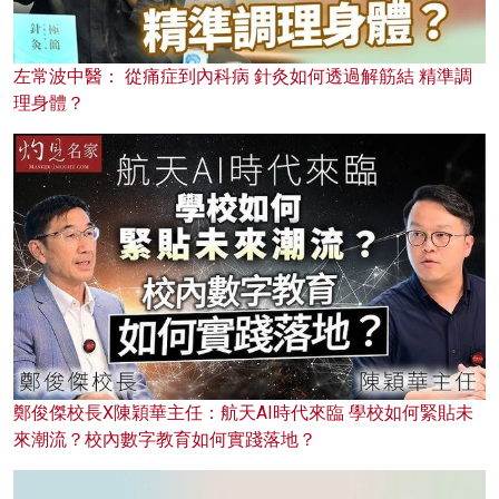
左常波中醫： 從痛症到內科病 針灸如何透過解筋結 精準調
理身體？
鄭俊傑校長X陳穎華主任：航天AI時代來臨 學校如何緊貼未
來潮流？校內數字教育如何實踐落地？