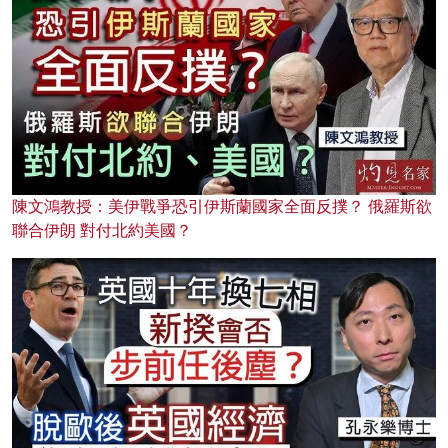
陳文鴻教授：美伊戰爭恐引伊斯蘭國家全面反撲？ 俄羅斯欲
聯合伊朗 對付北約美國？