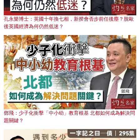
孔永樂博士：英國十年換七相，新揆會否步前任後塵？脫歐
後英國經濟為何仍然低迷？
鄧飛：少子化衝擊「中小幼」教育根基 北都如何成為解決問
題關鍵？