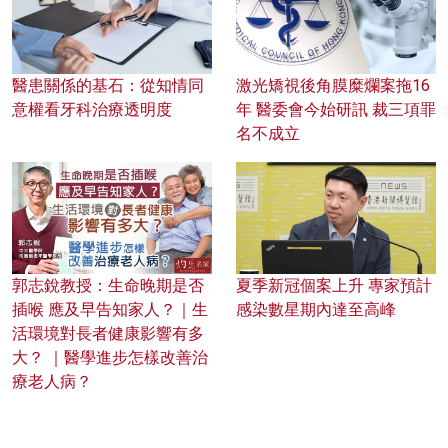
醫患關係的基石：從知情同
激光矯視後角膜糜爛案拖16
意權看牙科治療透明度
年 醫委會今始研訊 裁三項罪
名不成立
郭志銳教授：生命晚期是否
夏季新冠個案上升 專家預計
插喉 應及早告知家人？｜生
感染數星期內達至高峰
活環境對長者健康影響有多
大？ ｜醫學進步怎樣改善治
療老人病？