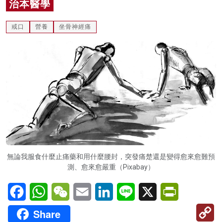
治本醫學
名家榜
戒口
營養
坐骨神經痛
灼見活動
關於我們
無論我服食什麼止痛藥和用什麼腰封，突發痛楚還是變得愈來愈難預
測、愈來愈嚴重（Pixabay）
Facebook
WhatsApp
WeChat
Email
LinkedIn
Line
X
PrintFriendl
C
Share
Li