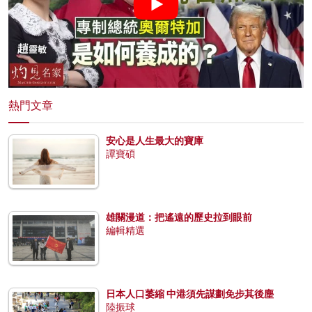
熱門文章
安心是人生最大的寶庫
譚寶碩
雄關漫道：把遙遠的歷史拉到眼前
編輯精選
日本人口萎縮 中港須先謀劃免步其後塵
陸振球