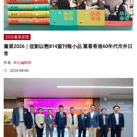
2026書展巡禮
書展2026｜從劉以鬯814篇刊報小品 重看香港60年代市井日
常
作者:
本社編輯部
2026-08-06