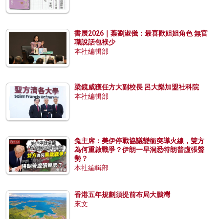
書展2026｜葉劉淑儀：最喜歡姐姐角色 無官
職說話包袱少
本社編輯部
梁鏡威獲任方大副校長 呂大樂加盟社科院
本社編輯部
兔主席：美伊停戰協議變衝突導火線，雙方
為何重啟戰爭？伊朗一早洞悉特朗普虛張聲
勢？
本社編輯部
香港五年規劃須提前布局大鵬灣
來文