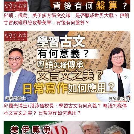
鄧飛：俄烏、美伊多方衝突交織，是否釀成世界大戰？ 伊朗
甘冒政權風險攻擊美軍，背後有何盤算？
邱國光博士x潘詠儀校長：學習古文有何意義？ 粵語怎樣傳
承文言文之美？ 日常寫作如何應用？