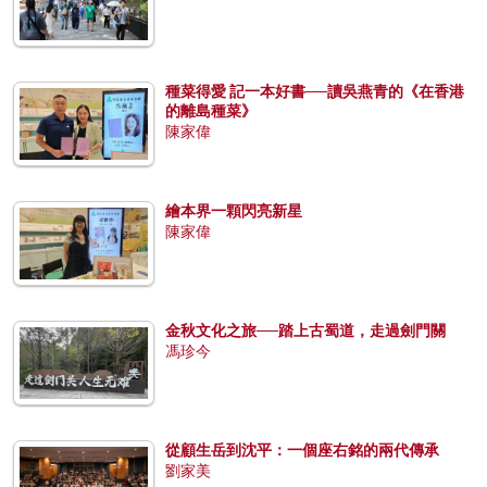
種菜得愛 記一本好書──讀吳燕青的《在香港
的離島種菜》
陳家偉
繪本界一顆閃亮新星
陳家偉
金秋文化之旅──踏上古蜀道，走過劍門關
馮珍今
從顧生岳到沈平：一個座右銘的兩代傳承
劉家美