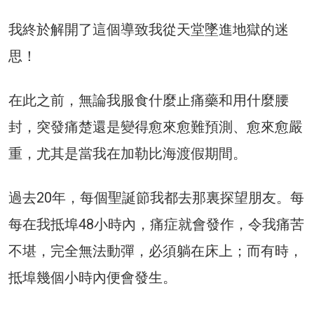
我終於解開了這個導致我從天堂墜進地獄的迷
思！
在此之前，無論我服食什麼止痛藥和用什麼腰
封，突發痛楚還是變得愈來愈難預測、愈來愈嚴
重，尤其是當我在加勒比海渡假期間。
過去
20
年，每個聖誕節我都去那裏探望朋友。每
每在我抵埠
48
小時內，痛症就會發作，令我痛苦
不堪，完全無法動彈，必須躺在床上；而有時，
抵埠幾個小時內便會發生。