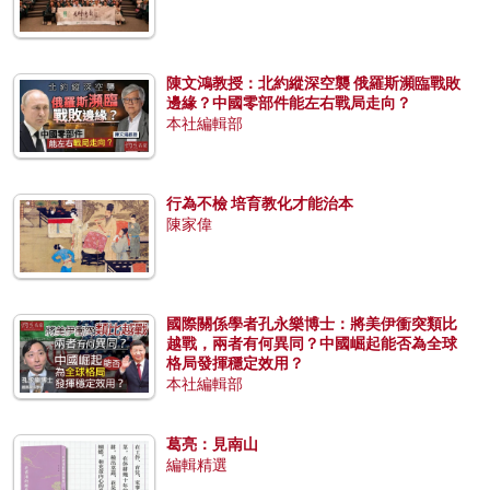
陳文鴻教授：北約縱深空襲 俄羅斯瀕臨戰敗
邊緣？中國零部件能左右戰局走向？
本社編輯部
行為不檢 培育教化才能治本
陳家偉
國際關係學者孔永樂博士：將美伊衝突類比
越戰，兩者有何異同？中國崛起能否為全球
格局發揮穩定效用？
本社編輯部
葛亮：見南山
編輯精選