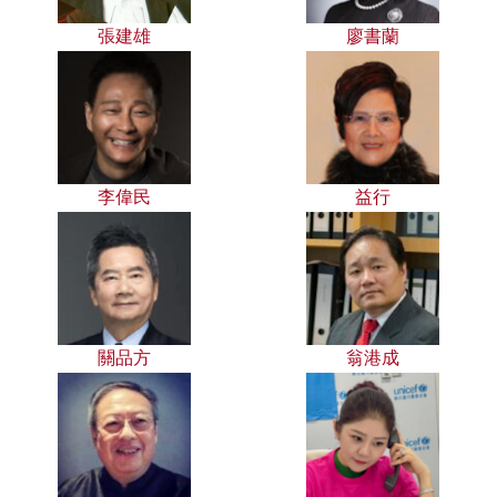
張建雄
廖書蘭
李偉民
益行
關品方
翁港成