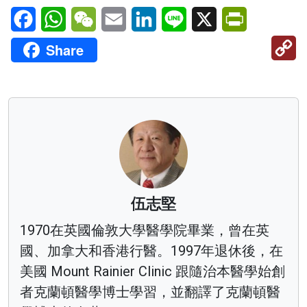
Facebook
WhatsApp
WeChat
Email
LinkedIn
Line
X
PrintFriendl
C
Share
Li
伍志堅
1970在英國倫敦大學醫學院畢業，曾在英
國、加拿大和香港行醫。1997年退休後，在
美國 Mount Rainier Clinic 跟隨治本醫學始創
者克蘭頓醫學博士學習，並翻譯了克蘭頓醫