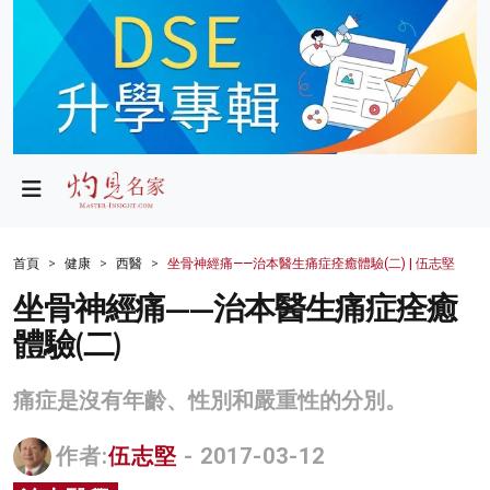
政局
教育
文化
財經
首頁
健康
西醫
坐骨神經痛——治本醫生痛症痊癒體驗(二) | 伍志堅
生活
坐骨神經痛——治本醫生痛症痊癒
體驗(二)
健康
商業
痛症是沒有年齡、性別和嚴重性的分別。
科技
作者:
伍志堅
- 2017-03-12
影片