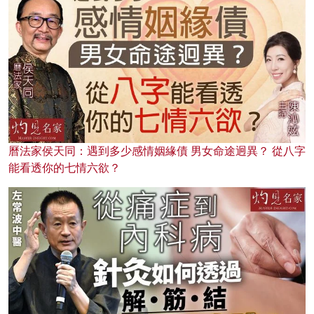
曆法家侯天同：遇到多少感情姻緣債 男女命途迥異？ 從八字
能看透你的七情六欲？