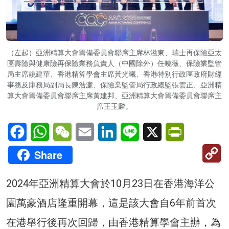
（左起）亞洲精算大會籌備委員會聯席主席林溢東、瑞士再保險亞太
區壽險與健康險再保險業務負責人（中國除外）任曉薇、保險業監管
局主席姚建華、香港精算學會主席黃光曦、香港特別行政區政府財經
事務及庫務局副局長陳浩濂、保險業監管局行政總監張雲正、亞洲精
算大會籌備委員會聯席主席黃建邦、亞洲精算大會籌備委員會聯席主
席王玉麟。
Facebook
WhatsApp
WeChat
Email
LinkedIn
Line
X
PrintFriendl
C
Share
Li
2024年亞洲精算大會於10月23日在香港海洋公
園萬豪酒店隆重開幕，這是該大會自6年前首次
在港舉行後再次回歸，由香港精算學會主辦，為