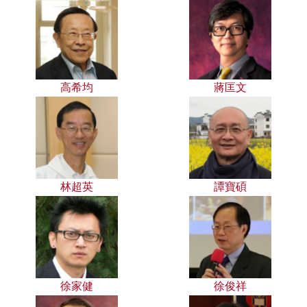
高希均
蔣匡文
林超英
譚寶碩
徐家健
徐俊祥