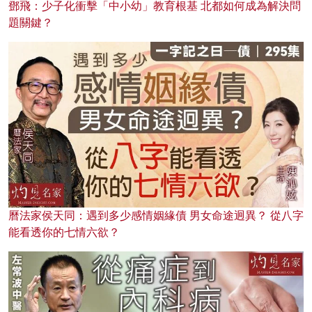
鄧飛：少子化衝擊「中小幼」教育根基 北都如何成為解決問
題關鍵？
曆法家侯天同：遇到多少感情姻緣債 男女命途迥異？ 從八字
能看透你的七情六欲？