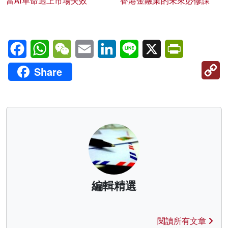
當AI革命遇上市場失效
香港金融業的未來必修課
Facebook
WhatsApp
WeChat
Email
LinkedIn
Line
X
PrintFriendl
C
Share
Li
編輯精選
閱讀所有文章