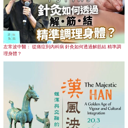
左常波中醫： 從痛症到內科病 針灸如何透過解筋結 精準調
理身體？