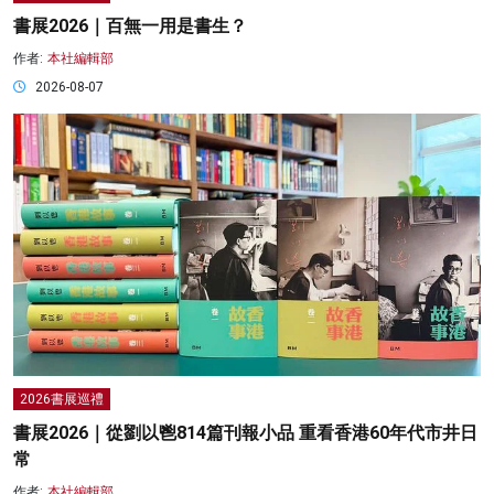
書展2026｜百無一用是書生？
作者:
本社編輯部
2026-08-07
2026書展巡禮
書展2026｜從劉以鬯814篇刊報小品 重看香港60年代市井日
常
作者:
本社編輯部