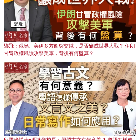
鄧飛：俄烏、美伊多方衝突交織，是否釀成世界大戰？ 伊朗
甘冒政權風險攻擊美軍，背後有何盤算？
邱國光博士x潘詠儀校長：學習古文有何意義？ 粵語怎樣傳