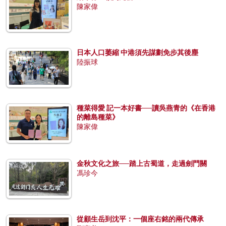
陳家偉
日本人口萎縮 中港須先謀劃免步其後塵
陸振球
種菜得愛 記一本好書──讀吳燕青的《在香港
的離島種菜》
陳家偉
金秋文化之旅──踏上古蜀道，走過劍門關
馮珍今
從顧生岳到沈平：一個座右銘的兩代傳承