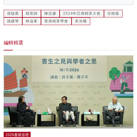
保險業
精算師
陳浩濂
2024年亞洲精算大會
任曉薇
姚建華
林溢東
香港精算學會
黃光曦
編輯精選
2026書展巡禮