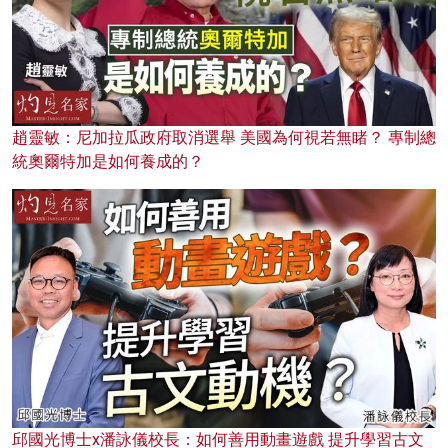
趙靈敏：尼加拉瓜政府取消選舉 美國為何視若無睹？ 專制總
統奧爾特加是如何養成的？
邱國光博士x潘詠儀校長：如何善用動畫遊戲 提升學習古文