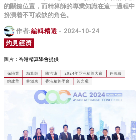
的關鍵位置，而精算師的專業知識在這一過程中
名家榜
扮演着不可或缺的角色。
灼見活動
作者:
編輯精選
- 2024-10-24
關於我們
灼見經濟
圖片：香港精算學會提供
保險業
精算師
陳浩濂
2024年亞洲精算大會
任曉薇
姚建華
林溢東
香港精算學會
黃光曦