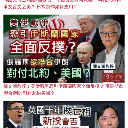
承文言文之美？ 日常寫作如何應用？
陳文鴻教授：美伊戰爭恐引伊斯蘭國家全面反撲？ 俄羅斯欲
聯合伊朗 對付北約美國？