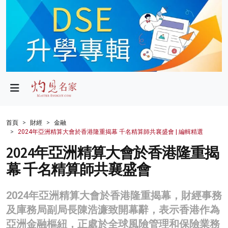
政局
教育
文化
財經
首頁
財經
金融
2024年亞洲精算大會於香港隆重揭幕 千名精算師共襄盛會 | 編輯精選
生活
2024年亞洲精算大會於香港隆重揭
健康
幕 千名精算師共襄盛會
商業
2024年亞洲精算大會於香港隆重揭幕，財經事務
科技
及庫務局副局長陳浩濂致開幕辭，表示香港作為
影片
亞洲金融樞紐，正處於全球風險管理和保險業務