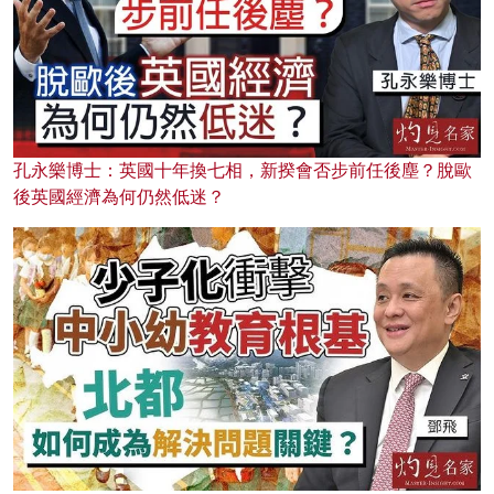
孔永樂博士：英國十年換七相，新揆會否步前任後塵？脫歐
後英國經濟為何仍然低迷？