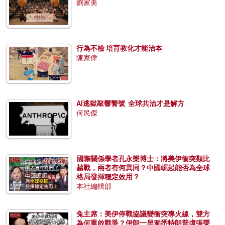
劉家美
行為不檢 培育教化才能治本
陳家偉
AI逃獄敲響警號 全球共治才是解方
何民傑
國際關係學者孔永樂博士：將美伊衝突類比
越戰，兩者有何異同？中國崛起能否為全球
格局發揮穩定效用？
本社編輯部
兔主席：美伊停戰協議變衝突導火線，雙方
為何重啟戰爭？伊朗一早洞悉特朗普虛張聲