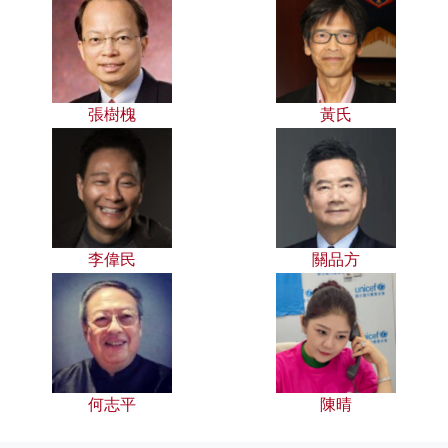
張樹槐
黃氏
李偉民
關品方
何志平
陳晴