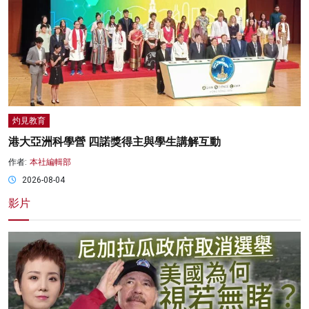
灼見教育
港大亞洲科學營 四諾獎得主與學生講解互動
作者:
本社編輯部
2026-08-04
影片