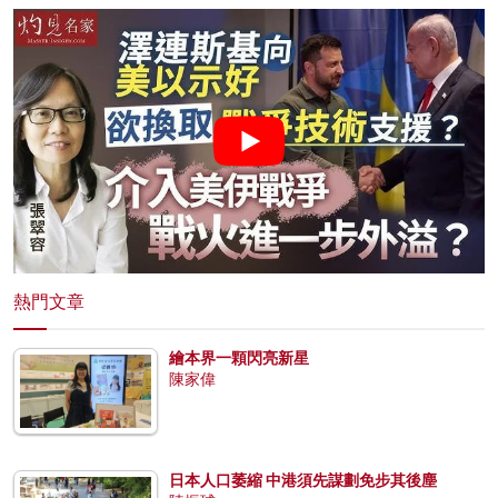
熱門文章
繪本界一顆閃亮新星
陳家偉
日本人口萎縮 中港須先謀劃免步其後塵