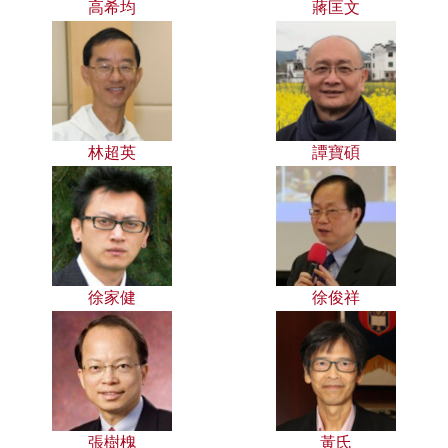
高希均
蔣匡文
林超英
譚寶碩
徐家健
徐俊祥
張樹槐
黃氏