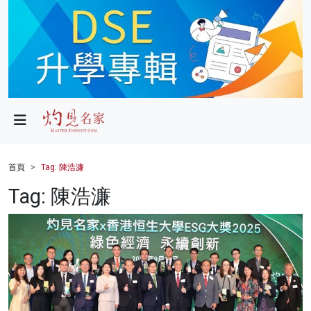
政局
教育
文化
財經
首頁
Tag: 陳浩濂
生活
Tag: 陳浩濂
健康
商業
科技
影片