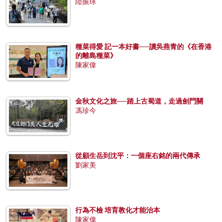
陸振球
種菜得愛 記一本好書──讀吳燕青的《在香港
的離島種菜》
陳家偉
金秋文化之旅──踏上古蜀道，走過劍門關
馮珍今
從顧生岳到沈平：一個座右銘的兩代傳承
劉家美
行為不檢 培育教化才能治本
陳家偉