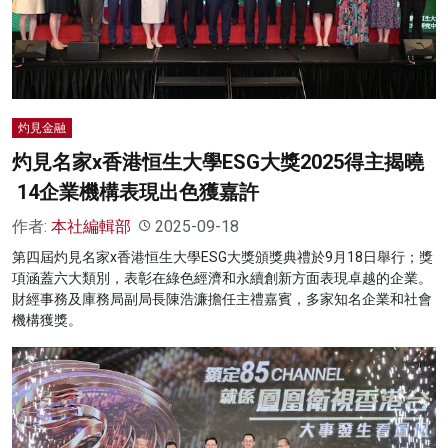
名家榜
灼見活動
關於我們
灼見金融
灼見名家x香港恒生大學ESG大獎2025得主揭曉
14企業機構表現出色獲嘉許
作者:
本社編輯部
2025-09-18
第四屆灼見名家x香港恒生大學ESG大獎頒獎典禮於9月18日舉行；獎
項涵蓋六大類別，表彰在綠色經濟和永續創新方面表現卓越的企業。
財經事務及庫務局副局長陳浩濂擔任主禮嘉賓，多家知名企業和社會
機構獲獎。