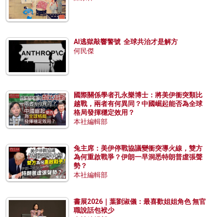
AI逃獄敲響警號 全球共治才是解方
何民傑
國際關係學者孔永樂博士：將美伊衝突類比
越戰，兩者有何異同？中國崛起能否為全球
格局發揮穩定效用？
本社編輯部
兔主席：美伊停戰協議變衝突導火線，雙方
為何重啟戰爭？伊朗一早洞悉特朗普虛張聲
勢？
本社編輯部
書展2026｜葉劉淑儀：最喜歡姐姐角色 無官
職說話包袱少