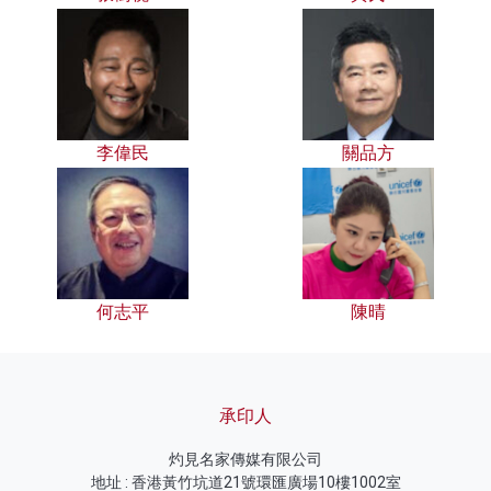
李偉民
關品方
何志平
陳晴
承印人
灼見名家傳媒有限公司
地址 : 香港黃竹坑道21號環匯廣場10樓1002室