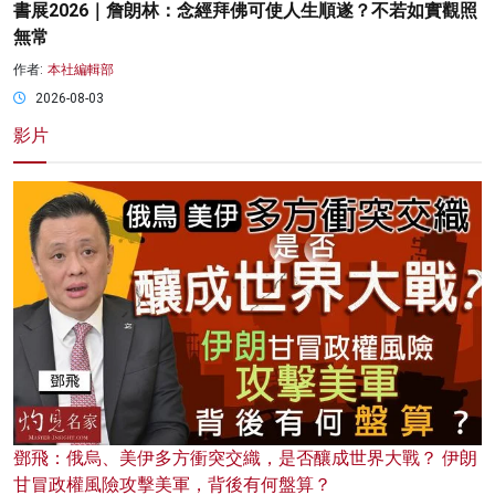
書展2026｜詹朗林：念經拜佛可使人生順遂？不若如實觀照
無常
作者:
本社編輯部
2026-08-03
影片
鄧飛：俄烏、美伊多方衝突交織，是否釀成世界大戰？ 伊朗
甘冒政權風險攻擊美軍，背後有何盤算？