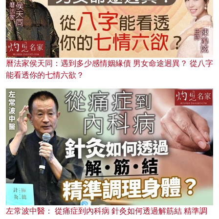
曆法家侯天同：遇到多少感情姻緣債 男女命途迥異？ 從八字
能看透你的七情六欲？
左常波中醫： 從痛症到內科病 針灸如何透過解筋結 精準調