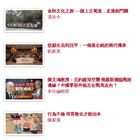
金秋文化之旅──踏上古蜀道，走過劍門關
馮珍今
從顧生岳到沈平：一個座右銘的兩代傳承
劉家美
陳文鴻教授：北約縱深空襲 俄羅斯瀕臨戰敗
邊緣？中國零部件能左右戰局走向？
本社編輯部
行為不檢 培育教化才能治本
陳家偉