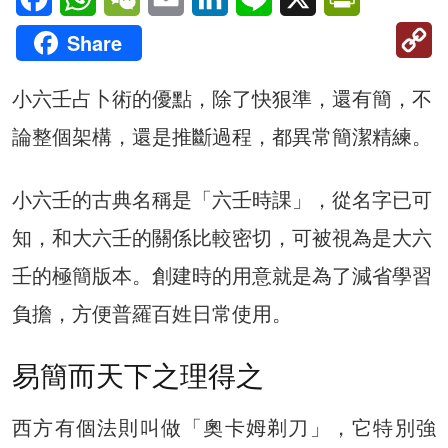
C
Share
Li
小六壬占卜術的優點，除了快狠準，還有簡，不
論整個架構，還是推斷過程，都異常簡潔精練。
小六壬的古典名稱是「六壬時課」，從名字已可
知，和大六壬的關係比較密切，可被視為是大六
壬的極簡版本。創建時的用意就是為了減省學習
負擔，方便普羅百姓日常使用。
易簡而天下之理得之
西方有個法則叫做「奧卡姆剃刀」，它特別強