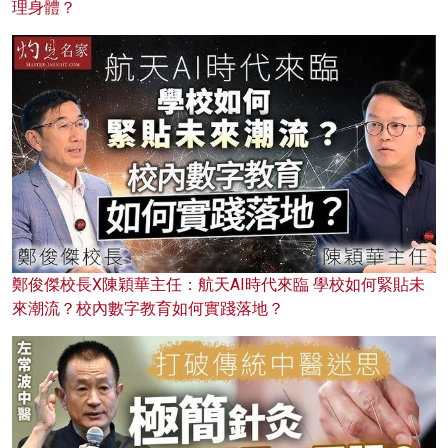
理身體？
鄭俊傑校長X陳穎華主任：航天AI時代來臨 學校如何緊貼未
來潮流？校內數字教育如何實踐落地？