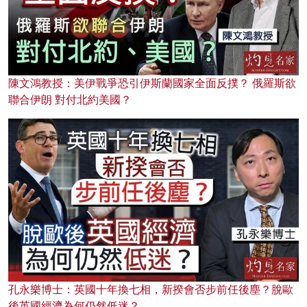
陳文鴻教授：美伊戰爭恐引伊斯蘭國家全面反撲？ 俄羅斯欲
聯合伊朗 對付北約美國？
孔永樂博士：英國十年換七相，新揆會否步前任後塵？脫歐
後英國經濟為何仍然低迷？