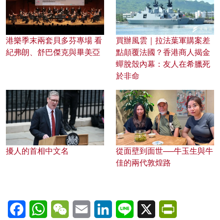
港樂季末兩套貝多芬專場 看
買辦風雲｜拉法葉軍購案差
紀弗朗、舒巴傑克與畢美亞
點顛覆法國？香港商人揭金
蟬脫殼內幕：友人在希臘死
於非命
擾人的首相中文名
從面壁到面世──牛玉生與牛
佳的兩代敦煌路
Facebook
WhatsApp
WeChat
Email
LinkedIn
Line
X
PrintFriendl