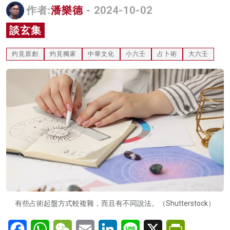
作者:
潘樂德
- 2024-10-02
名家榜
談玄集
灼見活動
灼見原創
灼見獨家
中華文化
小六壬
占卜術
大六壬
關於我們
有些占術起盤方式較複雜，而且有不同說法。（Shutterstock）
Facebook
WhatsApp
WeChat
Email
LinkedIn
Line
X
PrintFriendl