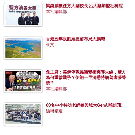
梁鏡威獲任方大副校長 呂大樂加盟社科院
本社編輯部
香港五年規劃須提前布局大鵬灣
來文
兔主席：美伊停戰協議變衝突導火線，雙方
為何重啟戰爭？伊朗一早洞悉特朗普虛張聲
勢？
本社編輯部
60名中小特幼老師參與城大GenAI培訓班
編輯精選