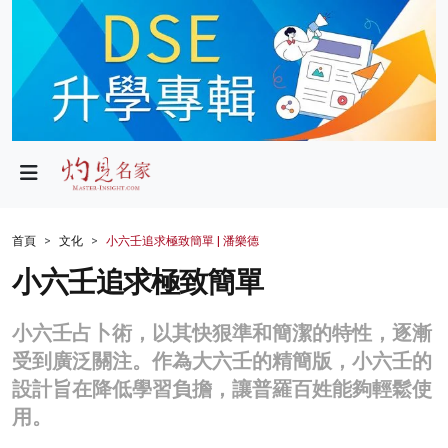
政局
教育
文化
財經
首頁
文化
小六壬追求極致簡單 | 潘樂德
生活
小六壬追求極致簡單
健康
小六壬占卜術，以其快狠準和簡潔的特性，逐漸
商業
受到廣泛關注。作為大六壬的精簡版，小六壬的
設計旨在降低學習負擔，讓普羅百姓能夠輕鬆使
科技
用。
影片