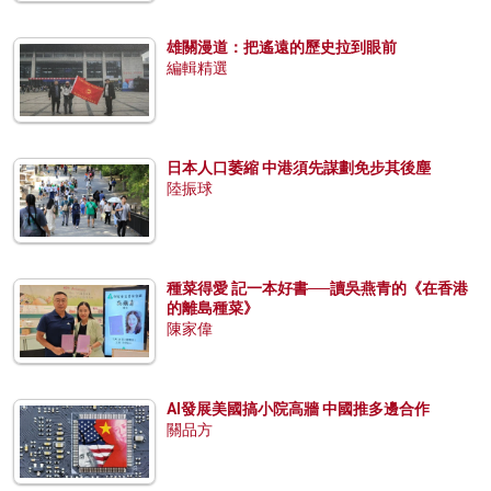
雄關漫道：把遙遠的歷史拉到眼前
編輯精選
日本人口萎縮 中港須先謀劃免步其後塵
陸振球
種菜得愛 記一本好書──讀吳燕青的《在香港
的離島種菜》
陳家偉
AI發展美國搞小院高牆 中國推多邊合作
關品方