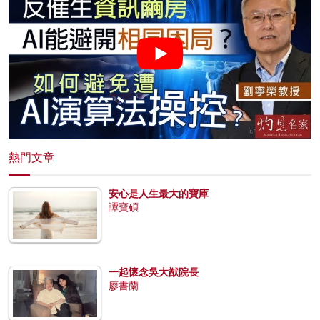
熱門文章
安心是人生最大的寶庫
譚寶碩
一起懷念吳大猷院長
廖書蘭