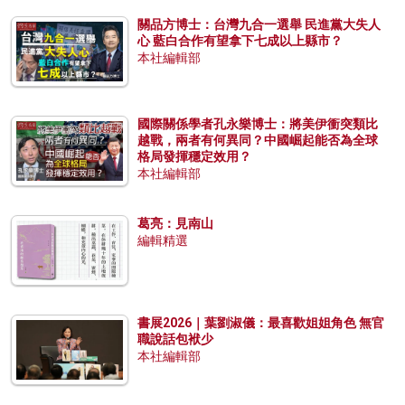
關品方博士：台灣九合一選舉 民進黨大失人
心 藍白合作有望拿下七成以上縣市？
本社編輯部
國際關係學者孔永樂博士：將美伊衝突類比
越戰，兩者有何異同？中國崛起能否為全球
格局發揮穩定效用？
本社編輯部
葛亮：見南山
編輯精選
書展2026｜葉劉淑儀：最喜歡姐姐角色 無官
職說話包袱少
本社編輯部