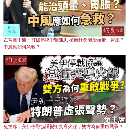
左常波中醫：打破傳統中醫迷思 極簡針灸能治頭暈、胃脹？
中風應如何急救？
兔主席：美伊停戰協議變衝突導火線，雙方為何重啟戰爭？