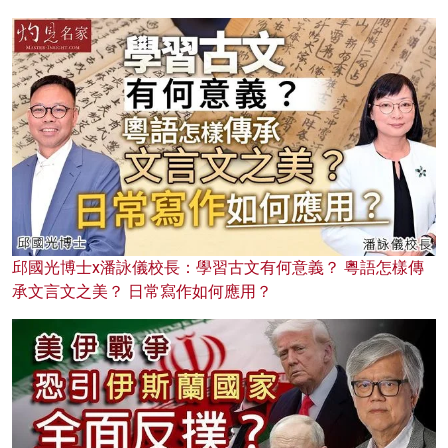
邱國光博士x潘詠儀校長：學習古文有何意義？ 粵語怎樣傳
承文言文之美？ 日常寫作如何應用？