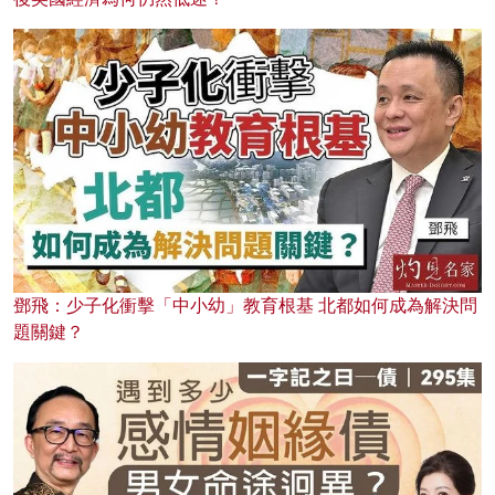
鄧飛：少子化衝擊「中小幼」教育根基 北都如何成為解決問
題關鍵？