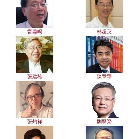
雷鼎鳴
林超英
張建雄
陳章華
張灼祥
劉寧榮