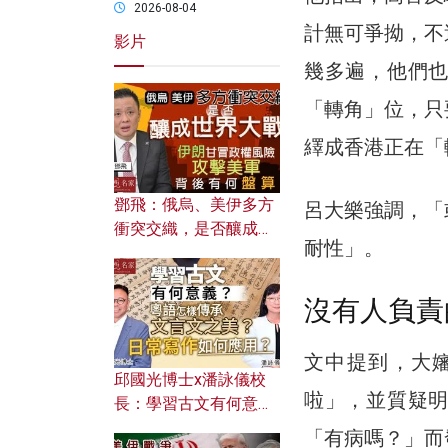
2026-08-04
計無可爭拗，不
影片
幾多遍，他們
「轉角」位，只
繹成香港正在「
鄧飛：俄烏、美伊多方
呂大樂強調，「
衝突交織，是否釀成世
耐性」。
界大戰？ 伊朗甘冒政權
風險攻擊美軍，背後有
何盤算？
沒有人負責
文中提到，大
邱國光博士x潘詠儀校
啦」，並質疑
長：學習古文有何意
義？ 粵語怎樣傳承文言
「有病嗎？」而