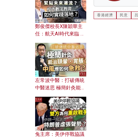
香港經濟
民意
鄭俊傑校長X陳穎華主
任：航天AI時代來臨 學
校如何緊貼未來潮流？
校內數字教育如何實踐
落地？
左常波中醫：打破傳統
中醫迷思 極簡針灸能治
頭暈、胃脹？中風應如
何急救？
兔主席：美伊停戰協議