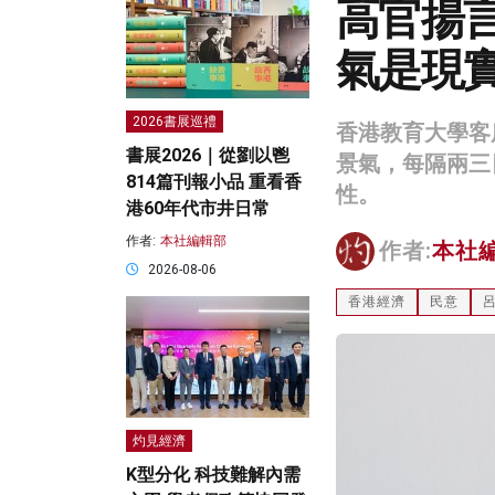
高官揚
氣是現實
2026書展巡禮
香港教育大學客
書展2026｜從劉以鬯
景氣，每隔兩三
814篇刊報小品 重看香
性。
港60年代市井日常
作者:
本社編輯部
作者:
本社
2026-08-06
香港經濟
民意
灼見經濟
K型分化 科技難解內需