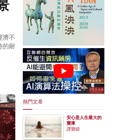
景
經濟不
待的耐
熱門文章
安心是人生最大的
寶庫
譚寶碩