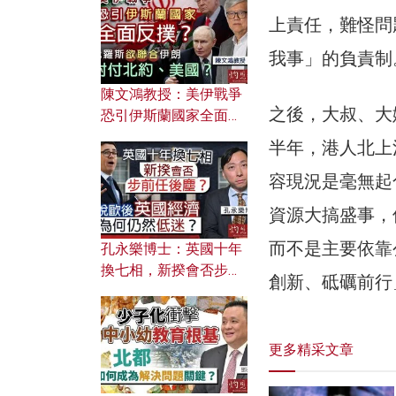
文之美？ 日常寫作如何
上責任，難怪問
應用？
我事」的負責制
陳文鴻教授：美伊戰爭
之後，大叔、大
恐引伊斯蘭國家全面反
撲？ 俄羅斯欲聯合伊朗
半年，港人北上
對付北約美國？
容現況是毫無起
資源大搞盛事，
而不是主要依靠
孔永樂博士：英國十年
換七相，新揆會否步前
創新、砥礪前行
任後塵？脫歐後英國經
濟為何仍然低迷？
更多精采文章