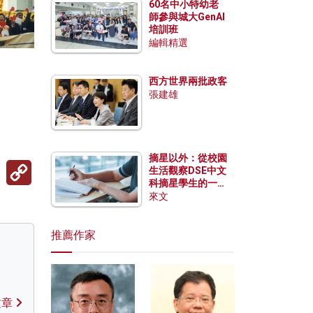
60名中小特幼老
師參與城大GenAI
培訓班
編輯精選
西方世界兩批政客
張建雄
摘星以外：從校園
Copy
生活觀察DSE中文
Link
科摘星學生的一點
特質
來文
推薦作家
文章