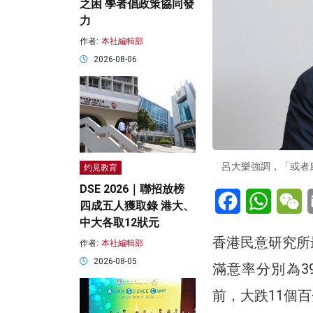
之困 學者倡政策協同發
力
作者:
本社編輯部
2026-08-06
呂大樂強調，「或者
灼見教育
DSE 2026｜聯招放榜
Facebook
WhatsA
W
四成五人獲取錄 港大、
中大各取12狀元
香港民意研究所
作者:
本社編輯部
2026-08-05
滿意率分別為3
前，大跌11個百