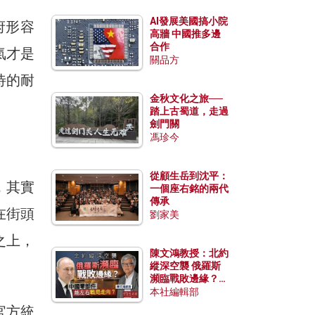
AI發展美國搞小院
府形容
高牆 中國推多邊
合作
氣才是
關品方
待的耐
金秋文化之旅──
踏上古蜀道，走過
劍門關
馮珍今
從顧生岳到沈平：
，其實
一個座右銘的兩代
傳承
在街頭
劉家美
之上，
陳文鴻教授：北約
縱深空襲 俄羅斯
瀕臨戰敗邊緣？中
國零部件能左右戰
本社編輯部
局走向？
官方統