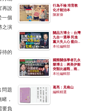
行為不檢 培育教
官再說
化才能治本
陳家偉
於一個
將之演
關品方博士：台灣
九合一選舉 民進
黨大失人心 藍白
合作有望拿下七成
本社編輯部
以上縣市？
等待的
國際關係學者孔永
樂博士：將美伊衝
突類比越戰，兩者
有何異同？中國崛
本社編輯部
起能否為全球格局
發揮穩定效用？
葛亮：見南山
出問題
編輯精選
無睹，
需要負