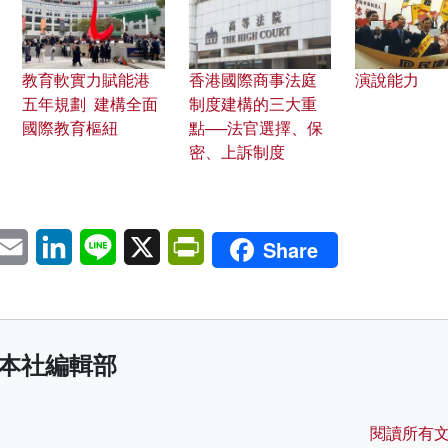
教育軟實力賦能港
香港國際商事法庭
演說能力
五年規劃 建構全面
制度建構的三大重
國際教育樞紐
點──法官選擇、保
密、上訴制度
pp
eChat
Email
LinkedIn
Line
X
PrintFriendly
Share
本社編輯部
閱讀所有