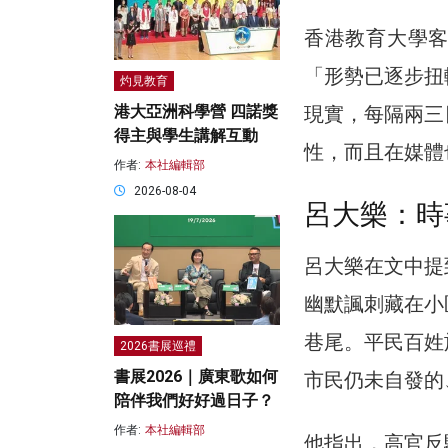
香港教育大學
「形勢已逐步扭
灼見教育
現實，每隔兩三
港大亞洲科學營 四諾獎
得主與學生講解互動
性，而且在媒體
作者:
本社編輯部
2026-08-04
呂大樂：時
呂大樂在文中提
幽默諷刺藏在小
巷尾。平民百姓
2026書展巡禮
書展2026｜廣東歌如何
市民仍未自發的
陪伴我們好好過日子？
作者:
本社編輯部
他指出，高官反