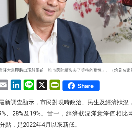
康莊大道即將出現於眼前，唯市民陸續失去了等待的耐性」。（灼見名家
pp
eChat
Email
LinkedIn
Line
X
PrintFriendly
Share
最新調查顯示，市民對現時政治、民生及經濟狀況
9%、28%及19%。當中，經濟狀況滿意淨值相比
分點，是2022年4月以來新低。