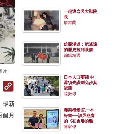
一起懷念吳大猷院
長
廖書蘭
雄關漫道：把遙遠
的歷史拉到眼前
編輯精選
圖片）
日本人口萎縮 中
Copy
港須先謀劃免步其
Link
後塵
陸振球
，最新
種菜得愛 記一本
兩個月
好書──讀吳燕青
的《在香港的離島
種菜》
陳家偉