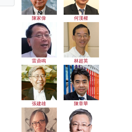
陳家偉
何漢權
雷鼎鳴
林超英
張建雄
陳章華