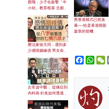
鄧飛：少子化衝擊「中
小幼」教育根基 北都如
何成為解決問題關鍵？
舊香港模式已然落
幕──恰是香港開新
篇章的契機
曆法家侯天同：遇到多
少感情姻緣債 男女命途
迥異？ 從八字能看透你
Facebook
WhatsA
W
的七情六欲？
左常波中醫： 從痛症到
內科病 針灸如何透過解
筋結 精準調理身體？