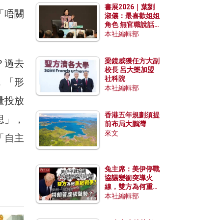
書展2026｜葉劉
「唔關
淑儀：最喜歡姐姐
角色 無官職說話
包袱少
本社編輯部
梁鏡威獲任方大副
？過去
校長 呂大樂加盟
社科院
，「形
本社編輯部
量投放
香港五年規劃須提
思」，
前布局大鵬灣
來文
「自主
兔主席：美伊停戰
協議變衝突導火
線，雙方為何重啟
戰爭？伊朗一早洞
本社編輯部
悉特朗普虛張聲
勢？