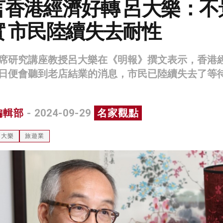
言香港經濟好轉 呂大樂：不
 市民陸續失去耐性
席研究講座教授呂大樂在《明報》撰文表示，香港
日便會聽到老店結業的消息，市民已陸續失去了等
編輯部
- 2024-09-29
名家觀點
呂大樂
旅遊業