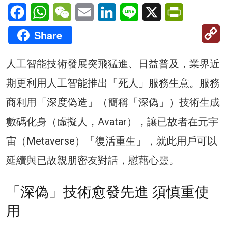
Facebook
WhatsApp
WeChat
Email
LinkedIn
Line
X
PrintFriendl
C
Share
Li
人工智能技術發展突飛猛進、日益普及，業界近
期更利用人工智能推出「死人」服務生意。服務
商利用「深度偽造」（簡稱「深偽」）技術生成
數碼化身（虛擬人，Avatar），讓已故者在元宇
宙（Metaverse）「復活重生」，就此用戶可以
延續與已故親朋密友對話，慰藉心靈。
「深偽」技術愈發先進 須慎重使
用