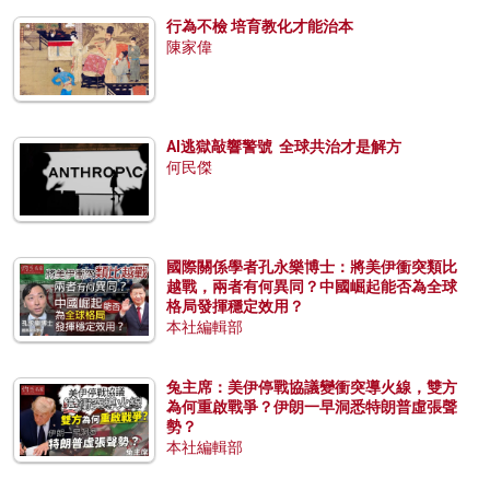
行為不檢 培育教化才能治本
陳家偉
AI逃獄敲響警號 全球共治才是解方
何民傑
國際關係學者孔永樂博士：將美伊衝突類比
越戰，兩者有何異同？中國崛起能否為全球
格局發揮穩定效用？
本社編輯部
兔主席：美伊停戰協議變衝突導火線，雙方
為何重啟戰爭？伊朗一早洞悉特朗普虛張聲
勢？
本社編輯部