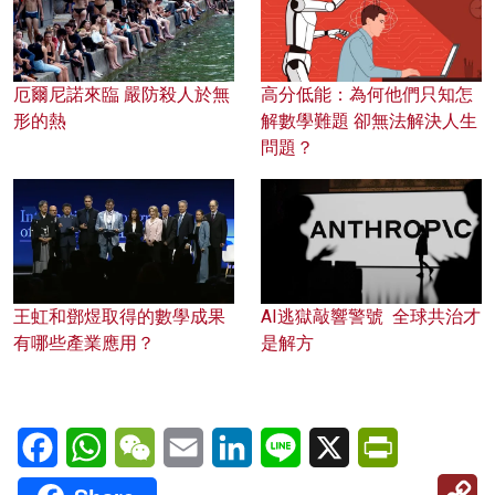
厄爾尼諾來臨 嚴防殺人於無
高分低能：為何他們只知怎
形的熱
解數學難題 卻無法解決人生
問題？
王虹和鄧煜取得的數學成果
AI逃獄敲響警號 全球共治才
有哪些產業應用？
是解方
Facebook
WhatsApp
WeChat
Email
LinkedIn
Line
X
PrintFriendl
C