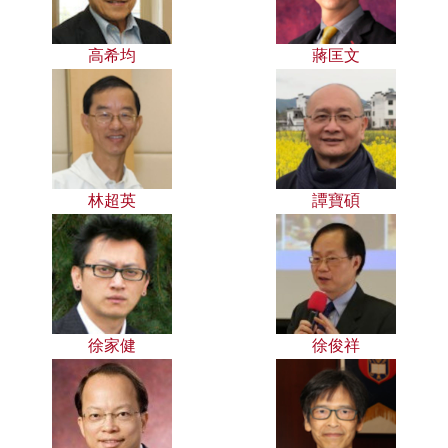
高希均
蔣匡文
林超英
譚寶碩
徐家健
徐俊祥