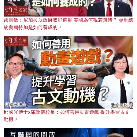
趙靈敏：尼加拉瓜政府取消選舉 美國為何視若無睹？ 專制總
統奧爾特加是如何養成的？
邱國光博士x潘詠儀校長：如何善用動畫遊戲 提升學習古文
動機？