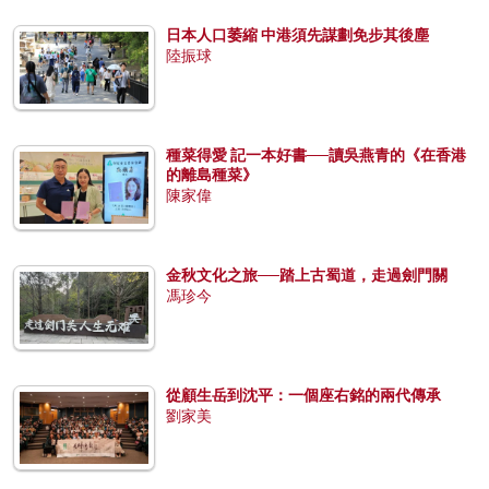
日本人口萎縮 中港須先謀劃免步其後塵
陸振球
種菜得愛 記一本好書──讀吳燕青的《在香港
的離島種菜》
陳家偉
金秋文化之旅──踏上古蜀道，走過劍門關
馮珍今
從顧生岳到沈平：一個座右銘的兩代傳承
劉家美