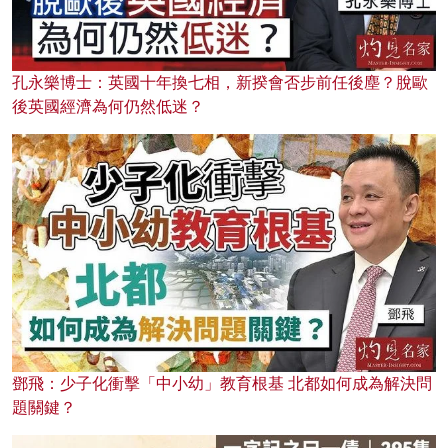
孔永樂博士：英國十年換七相，新揆會否步前任後塵？脫歐
後英國經濟為何仍然低迷？
鄧飛：少子化衝擊「中小幼」教育根基 北都如何成為解決問
題關鍵？