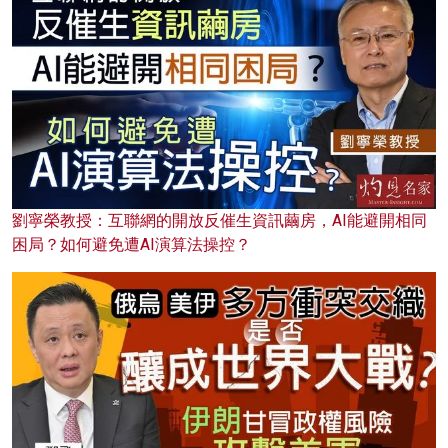
劉寧榮教授：互聯網的開放反催生資訊繭房，AI能避開相同
困局？如何避免遭AI演算法操控？