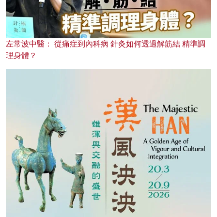
左常波中醫： 從痛症到內科病 針灸如何透過解筋結 精準調
理身體？