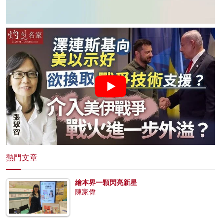
熱門文章
繪本界一顆閃亮新星
陳家偉