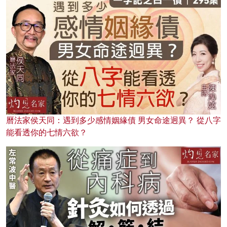
曆法家侯天同：遇到多少感情姻緣債 男女命途迥異？ 從八字
能看透你的七情六欲？