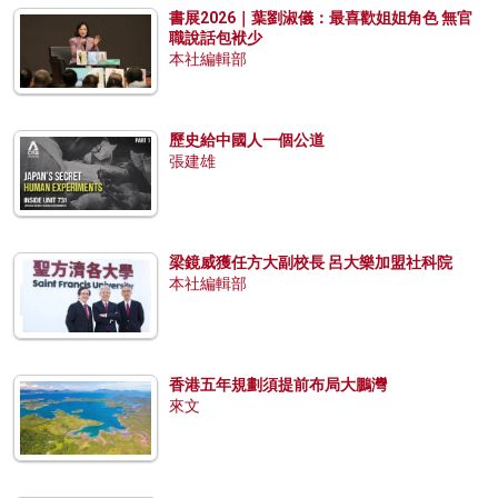
書展2026｜葉劉淑儀：最喜歡姐姐角色 無官
職說話包袱少
本社編輯部
歷史給中國人一個公道
張建雄
梁鏡威獲任方大副校長 呂大樂加盟社科院
本社編輯部
香港五年規劃須提前布局大鵬灣
來文