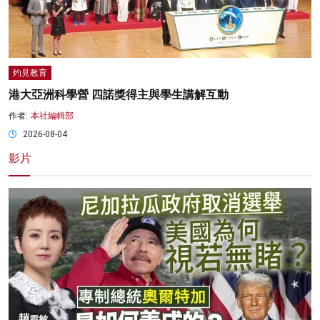
灼見教育
港大亞洲科學營 四諾獎得主與學生講解互動
作者:
本社編輯部
2026-08-04
影片