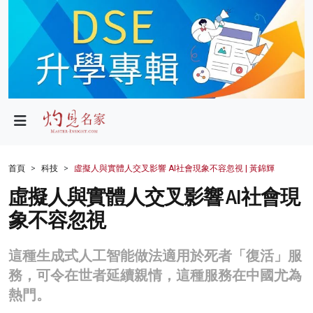
政局
教育
文化
財經
首頁
科技
虛擬人與實體人交叉影響 AI社會現象不容忽視 | 黃錦輝
生活
虛擬人與實體人交叉影響 AI社會現
象不容忽視
健康
商業
這種生成式人工智能做法適用於死者「復活」服
務，可令在世者延續親情，這種服務在中國尤為
科技
熱門。
影片