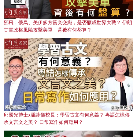
鄧飛：俄烏、美伊多方衝突交織，是否釀成世界大戰？ 伊朗
甘冒政權風險攻擊美軍，背後有何盤算？
邱國光博士x潘詠儀校長：學習古文有何意義？ 粵語怎樣傳
承文言文之美？ 日常寫作如何應用？