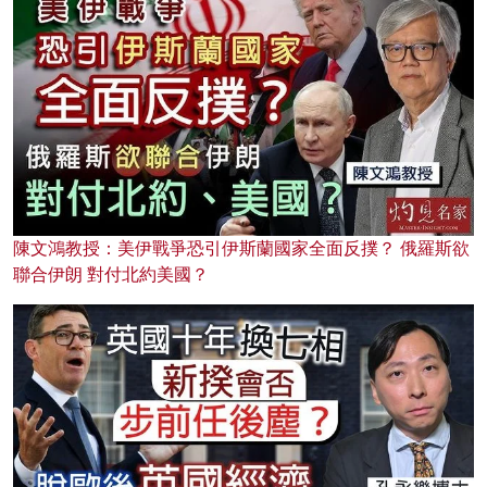
陳文鴻教授：美伊戰爭恐引伊斯蘭國家全面反撲？ 俄羅斯欲
聯合伊朗 對付北約美國？