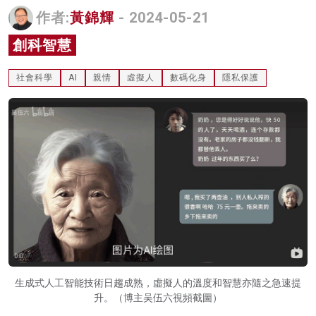
作者:
黃錦輝
- 2024-05-21
名家榜
創科智慧
灼見活動
關於我們
社會科學
AI
親情
虛擬人
數碼化身
隱私保護
生成式人工智能技術日趨成熟，虛擬人的溫度和智慧亦隨之急速提
升。（博主吴伍六視頻截圖）