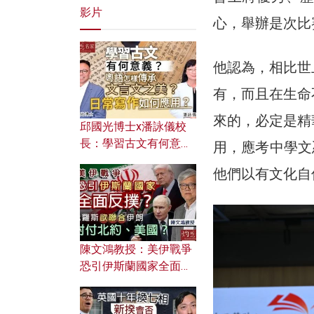
影片
心，舉辦是次比
他認為，相比世
有，而且在生命
來的，必定是精
邱國光博士x潘詠儀校
長：學習古文有何意
用，應考中學文
義？ 粵語怎樣傳承文言
他們以有文化自
文之美？ 日常寫作如何
應用？
陳文鴻教授：美伊戰爭
恐引伊斯蘭國家全面反
撲？ 俄羅斯欲聯合伊朗
對付北約美國？