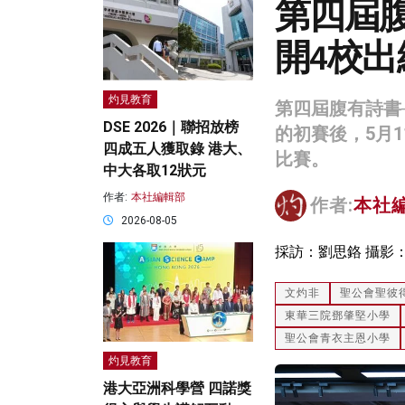
第四屆
開4校出
灼見教育
第四屆腹有詩書
DSE 2026｜聯招放榜
的初賽後，5月
四成五人獲取錄 港大、
比賽。
中大各取12狀元
作者:
本社編輯部
作者:
本社
2026-08-05
採訪：劉思鉻 攝影
文灼非
聖公會聖彼
東華三院鄧肇堅小學
聖公會青衣主恩小學
灼見教育
港大亞洲科學營 四諾獎