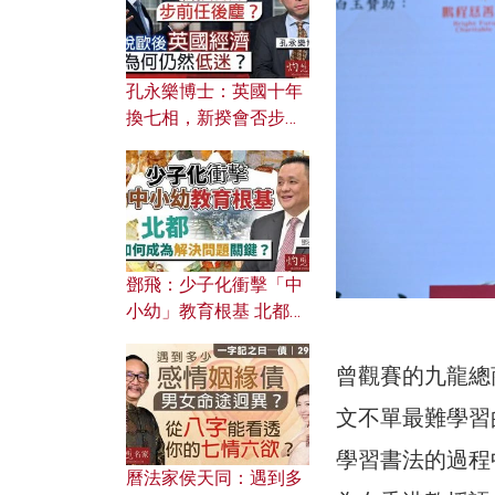
孔永樂博士：英國十年
換七相，新揆會否步前
任後塵？脫歐後英國經
濟為何仍然低迷？
鄧飛：少子化衝擊「中
小幼」教育根基 北都如
何成為解決問題關鍵？
曾觀賽的九龍總
文不單最難學習
學習書法的過程
曆法家侯天同：遇到多