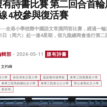
腹有詩書比賽 第二回合首輪
線 4校參與復活賽
──全港小學校際中國語文常識問答比賽，經過一輪
11日（周六）起一連4星期，假九龍總商會進行第二
編輯部
- 2024-05-11
腹有詩書
：文灼峰
得小學
保良局朱正賢小學
嘉諾撒培德學校
東華三院蔡榮星小學
東華三院馬錦燦紀念小學
東華三院黃士心小學
聖公會聖紀文小學
黃自鴻