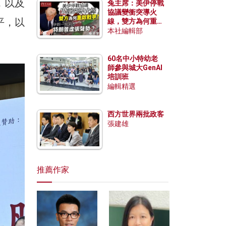
，以及
兔主席：美伊停戰
協議變衝突導火
平，以
線，雙方為何重啟
戰爭？伊朗一早洞
本社編輯部
悉特朗普虛張聲
勢？
60名中小特幼老
師參與城大GenAI
培訓班
編輯精選
西方世界兩批政客
張建雄
推薦作家