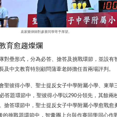
袁家樂律師對參賽同學寄予厚望。
教育愈趨燦爛
隊對壘形式，分為必答、搶答及挑戰環節，並設有
長及中文教育特別顧問蒲葦老師擔任首兩場評判。
會聖彼得小學、聖士提反女子中學附屬小學、東華
必答題環節中，聖彼得小學以290分領先，其餘兩
。搶答環節中，聖士提反女子中學附屬小學愈戰愈
此後的挑戰題環節中，智囊團上台與作賽同學同心作