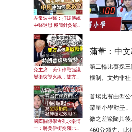
左常波中醫：打破傳統
中醫迷思 極簡針灸能治
頭暈、胃脹？中風應如
何急救？
蒲葦：中文
第二輪比賽採三
兔主席：美伊停戰協議
變衝突導火線，雙方為
機制。文灼非社
何重啟戰爭？伊朗一早
洞悉特朗普虛張聲勢？
首場比賽由聖公
榮星小學對壘。
微之差緊隨其後
國際關係學者孔永樂博
士：將美伊衝突類比越
460分領先。