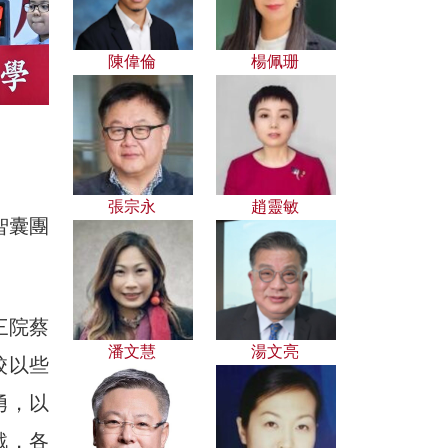
陳偉倫
楊佩珊
張宗永
趙靈敏
智囊團
三院蔡
潘文慧
湯文亮
校以些
勇，以
戰，各