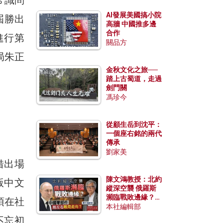
AI發展美國搞小院
屆勝出
高牆 中國推多邊
合作
進行第
關品方
局朱正
金秋文化之旅──
踏上古蜀道，走過
劍門關
馮珍今
從顧生岳到沈平：
一個座右銘的兩代
傳承
劉家美
借出場
陳文鴻教授：北約
版中文
縱深空襲 俄羅斯
瀕臨戰敗邊緣？中
須在社
國零部件能左右戰
本社編輯部
局走向？
不忘初