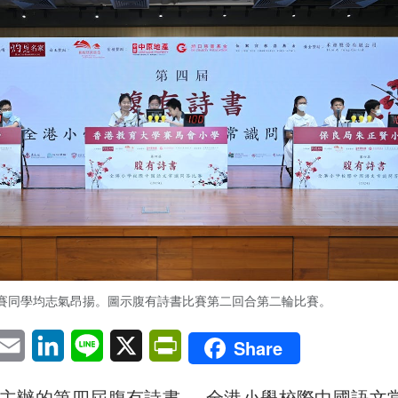
賽同學均志氣昂揚。圖示腹有詩書比賽第二回合第二輪比賽。
pp
eChat
Email
LinkedIn
Line
X
PrintFriendly
Share
主辦的第四屆腹有詩書──全港小學校際中國語文