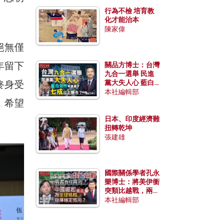
行為不檢 培育教
化才能治本
陳家偉
絕無僅
年留下
關品方博士：台灣
九合一選舉 民進
終身受
黨大失人心 藍白
合作有望拿下七成
本社編輯部
以上縣市？
，希望
日本、印度經濟難
扭轉乾坤
張建雄
國際關係學者孔永
樂博士：將美伊衝
突類比越戰，兩者
有何異同？中國崛
本社編輯部
起能否為全球格局
發揮穩定效用？