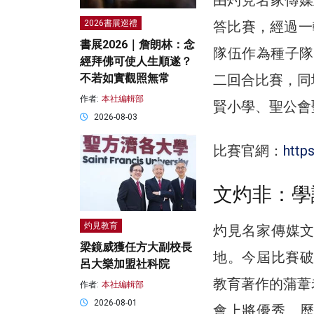
答比賽，經過一
2026書展巡禮
書展2026｜詹朗林：念
隊伍作為種子隊
經拜佛可使人生順遂？
二回合比賽，同
不若如實觀照無常
作者:
本社編輯部
賢小學、聖公會
2026-08-03
比賽官網：
http
文灼非：學
灼見教育
灼見名家傳媒
梁鏡威獲任方大副校長
地。今屆比賽破
呂大樂加盟社科院
教育著作的蒲葦
作者:
本社編輯部
2026-08-01
會上將優秀、