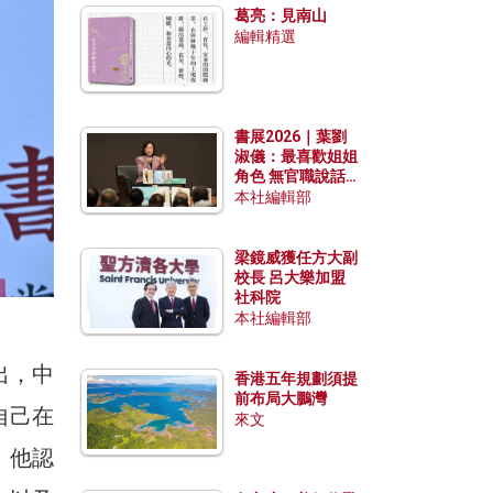
葛亮：見南山
編輯精選
書展2026｜葉劉
淑儀：最喜歡姐姐
角色 無官職說話
包袱少
本社編輯部
梁鏡威獲任方大副
校長 呂大樂加盟
社科院
本社編輯部
出，中
香港五年規劃須提
前布局大鵬灣
自己在
來文
。他認