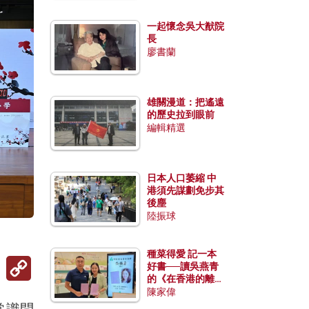
一起懷念吳大猷院
長
廖書蘭
雄關漫道：把遙遠
的歷史拉到眼前
編輯精選
日本人口萎縮 中
港須先謀劃免步其
後塵
陸振球
種菜得愛 記一本
Copy
好書──讀吳燕青
Link
的《在香港的離島
種菜》
陳家偉
常識問