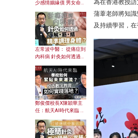
為在香港教授語
少感情姻緣債 男女命途
迥異？ 從八字能看透你
蒲葦老師將知識
的七情六欲？
及持續學習，在
左常波中醫： 從痛症到
內科病 針灸如何透過解
筋結 精準調理身體？
鄭俊傑校長X陳穎華主
任：航天AI時代來臨 學
校如何緊貼未來潮流？
校內數字教育如何實踐
落地？