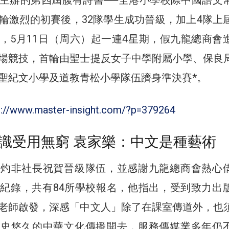
輪激烈的初賽後，32隊學生成功晉級，加上4隊上
，5月11日（周六）起一連4星期，假九龍總商會
場競技，首輪由聖士提反女子中學附屬小學、保良
聖紀文小學及道教青松小學隊伍躋身準決賽*。
s://www.master-insight.com/?p=379264
識受用無窮 袁家樂：中文是種藝術
文灼非社長祝賀晉級隊伍，並感謝九龍總商會熱心
紀錄，共有84所學校報名，他指出，受到致力出
老師啟發，深感「中文人」除了在課室傳道外，也
歷史悠久的中華文化傳播開去，服務傳媒業多年仍