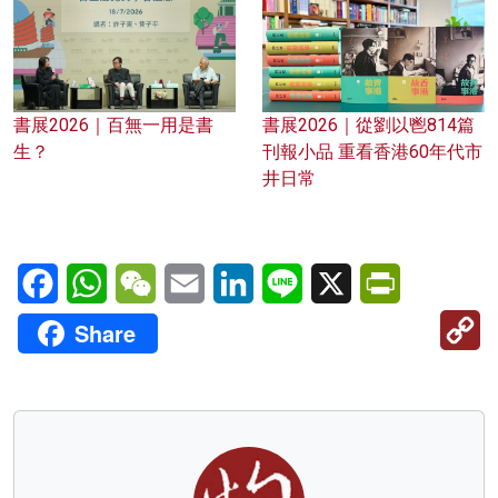
書展2026｜百無一用是書
書展2026｜從劉以鬯814篇
生？
刊報小品 重看香港60年代市
井日常
Facebook
WhatsApp
WeChat
Email
LinkedIn
Line
X
PrintFriendl
C
Share
Li