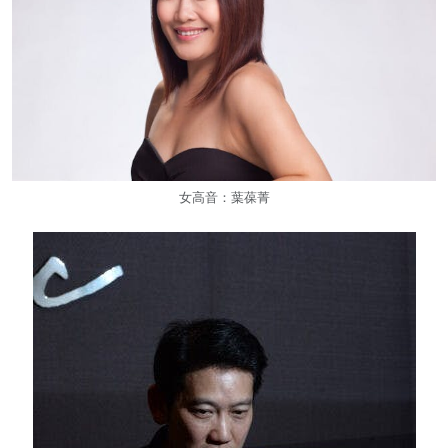
女高音：葉葆菁