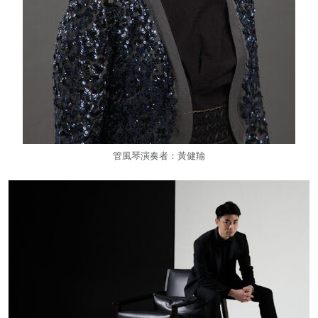
管風琴演奏者：黃健羭