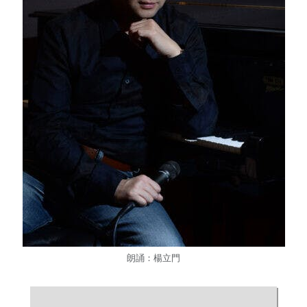
朗誦：楊立門