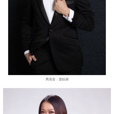
男高音：曾鈺祺