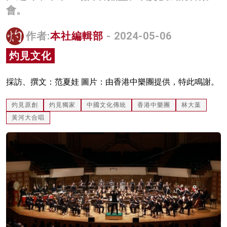
會。
名家榜
灼見活動
作者:
本社編輯部
- 2024-05-06
灼見文化
關於我們
採訪、撰文：范夏娃 圖片：由香港中樂團提供，特此鳴謝。
灼見原創
灼見獨家
中國文化傳統
香港中樂團
林大葉
黃河大合唱