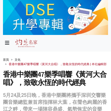
政局
教育
文化
財經
首頁
文化
香港中樂團47樂季唱響《黃河大合唱》，致敬永恆的時代經典 | 本社編輯部
生活
香港中樂團47樂季唱響《黃河大合
健康
唱》，致敬永恆的時代經典
商業
5月24及25日晚，香港中樂團將攜手深圳交響樂
科技
團音樂總監兼首席指揮林大葉，在聲色絢麗的香
影片
江之畔，帶來一場陣容鼎盛、氣勢恢宏的音樂