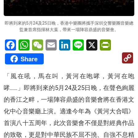
即將到來的5月24及25日晚，香港中樂團將攜手深圳交響樂團音樂總
監兼首席指揮林大葉，帶來一場陣容鼎盛的音樂會。
Facebook
WhatsApp
WeChat
Email
LinkedIn
Line
X
PrintFriendl
C
Share
Li
「風在吼，馬在叫，黃河在咆哮，黃河在咆
哮……」即將到來的5月24及25日晚，在聲色絢麗
的香江之畔，一場陣容鼎盛的音樂會將在香港文
化中心音樂廳上演。適逢今年為《黃河大合唱》
首演八十五周年，此次音樂會不僅是對經典作品
的致敬，更是對中華民族不屈不撓、自強不息精