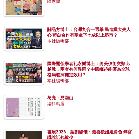
陳家偉
關品方博士：台灣九合一選舉 民進黨大失人
心 藍白合作有望拿下七成以上縣市？
本社編輯部
國際關係學者孔永樂博士：將美伊衝突類比
越戰，兩者有何異同？中國崛起能否為全球
格局發揮穩定效用？
本社編輯部
葛亮：見南山
編輯精選
書展2026｜葉劉淑儀：最喜歡姐姐角色 無官
職說話包袱少