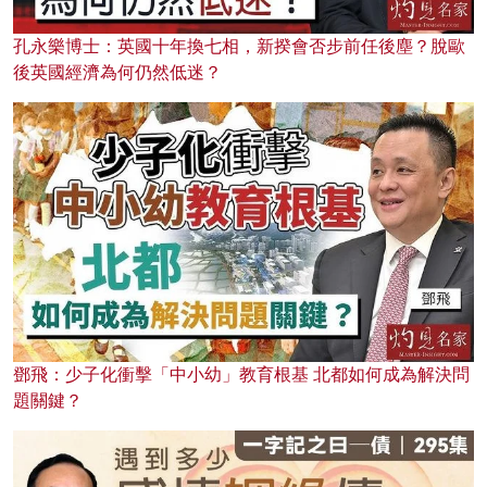
孔永樂博士：英國十年換七相，新揆會否步前任後塵？脫歐
後英國經濟為何仍然低迷？
鄧飛：少子化衝擊「中小幼」教育根基 北都如何成為解決問
題關鍵？