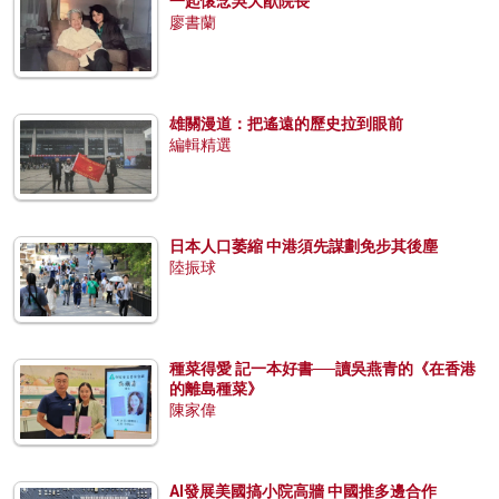
一起懷念吳大猷院長
廖書蘭
雄關漫道：把遙遠的歷史拉到眼前
編輯精選
日本人口萎縮 中港須先謀劃免步其後塵
陸振球
種菜得愛 記一本好書──讀吳燕青的《在香港
的離島種菜》
陳家偉
AI發展美國搞小院高牆 中國推多邊合作