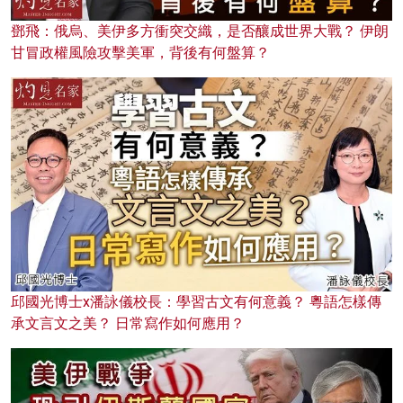
鄧飛：俄烏、美伊多方衝突交織，是否釀成世界大戰？ 伊朗
甘冒政權風險攻擊美軍，背後有何盤算？
邱國光博士x潘詠儀校長：學習古文有何意義？ 粵語怎樣傳
承文言文之美？ 日常寫作如何應用？