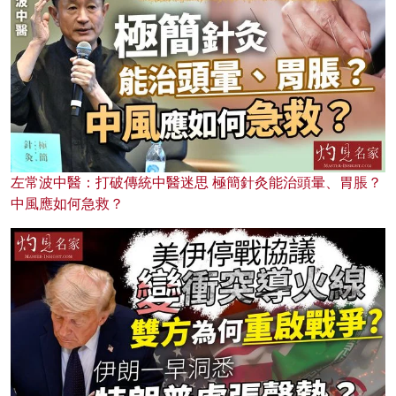
左常波中醫：打破傳統中醫迷思 極簡針灸能治頭暈、胃脹？
中風應如何急救？