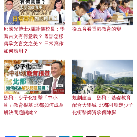
邱國光博士x潘詠儀校長：學
從五育看香港教育的變
習古文有何意義？ 粵語怎樣
傳承文言文之美？ 日常寫作
如何應用？
鄧飛：少子化衝擊「中小
規劃建言︱鄧飛：基礎教育
幼」教育根基 北都如何成為
配合大學城 北都可穩定少子
解決問題關鍵？
化衝擊師資承傳陣腳