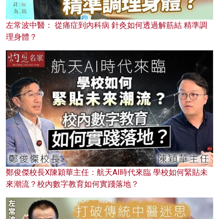
左常波中醫： 從痛症到內科病 針灸如何透過解筋結 精準調
理身體？
鄭俊傑校長X陳穎華主任：航天AI時代來臨 學校如何緊貼未
來潮流？校內數字教育如何實踐落地？