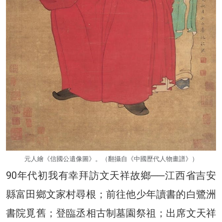
元人繪《信國公遺像圖》。（翻攝自《中國歷代人物畫譜》）
90年代初我有幸拜訪文天祥故鄉──江西省吉安
縣富田鄉文家村尋根；前往他少年讀書的白鷺洲
書院覓舊；登臨丞相古制墓園祭祖；出席文天祥