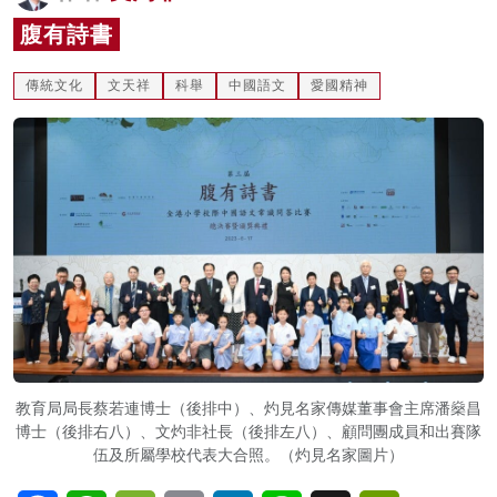
名家榜
腹有詩書
灼見活動
傳統文化
文天祥
科舉
中國語文
愛國精神
關於我們
教育局局長蔡若連博士（後排中）、灼見名家傳媒董事會主席潘燊昌
博士（後排右八）、文灼非社長（後排左八）、顧問團成員和出賽隊
伍及所屬學校代表大合照。（灼見名家圖片）