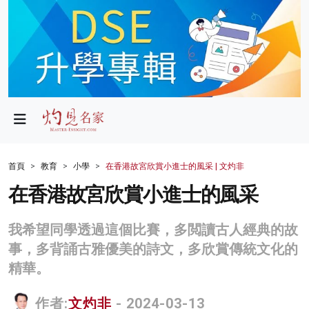
政局
教育
文化
財經
首頁
教育
小學
在香港故宮欣賞小進士的風采 | 文灼非
生活
在香港故宮欣賞小進士的風采
健康
我希望同學透過這個比賽，多閲讀古人經典的故
商業
事，多背誦古雅優美的詩文，多欣賞傳統文化的
精華。
科技
影片
作者:
文灼非
- 2024-03-13