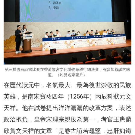
第三屆腹有詩書比賽在香港故宮文化博物館舉行總決賽，有參加殿試的味
道。（灼見名家圖片）
在歷代狀元中，名氣最大、最為後世崇敬的民族
英雄，是南宋寶祐四年（1256年）丙辰科狀元文
天祥。他在試卷提出洋洋灑灑的改革方案，表述
政治抱負，皇帝宋理宗親拔為第一，考官王應麟
欣賞文天祥的文章「是卷古誼若龜鑒，忠肝如鐵