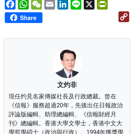
Facebook
WhatsApp
WeChat
Email
LinkedIn
Line
X
PrintFriendl
C
Share
Li
文灼非
現任灼見名家傳媒社長及行政總裁。曾在
《信報》服務超過20年，先後出任日報政治
評論版編輯、助理總編輯、《信報財經月
刊》總編輯。香港大學文學士，香港中文大
學哲學碩士（政治與行政）。1994年獲獎學