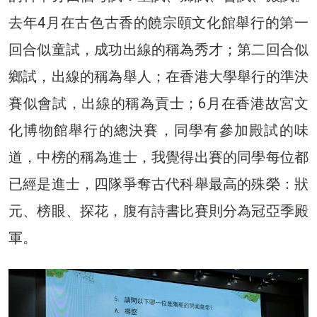
去年4月在古色古香的饒宗頤文化館舉行的第一
回合似童試，成功出線的稱為秀才；第二回合似
鄉試，出線的稱為舉人；在香港大學舉行的準決
賽似會試，出線的稱為貢士；6月在香港故宮文
化博物館舉行的總決賽，同學有參加殿試的味
道，中榜的稱為進士，我覺得出賽的同學每位都
已經是進士，四隊爭奪古代科舉最高的殊榮：狀
元、榜眼、探花，腹有詩書比賽則分為冠亞季殿
軍。