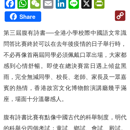
Facebook
WhatsApp
WeChat
Email
LinkedIn
Line
X
PrintFriendl
C
Share
Li
第三屆腹有詩書──全港小學校際中國語文常識
問答比賽終於可以在去年後疫情的日子舉行時，
不必再像首兩屆同學必須佩戴口罩出場，大家都
感到心情舒暢。即使在總決賽當日遇上傾盆黑
雨，完全無減同學、校長、老師、家長及一眾嘉
賓的熱情，香港故宮文化博物館演講廳幾乎滿
座，場面十分溫馨感人。
腹有詩書比賽有點像中國古代的科舉制度，明代
的科舉分四個考試：童試、鄉試、會試、殿試。