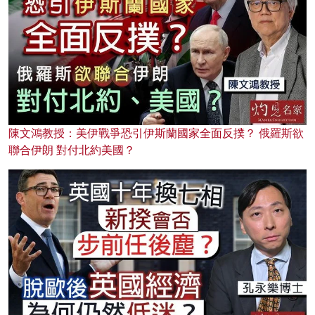
陳文鴻教授：美伊戰爭恐引伊斯蘭國家全面反撲？ 俄羅斯欲
聯合伊朗 對付北約美國？