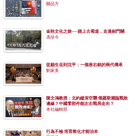
關品方
金秋文化之旅──踏上古蜀道，走過劍門關
馮珍今
從顧生岳到沈平：一個座右銘的兩代傳承
劉家美
陳文鴻教授：北約縱深空襲 俄羅斯瀕臨戰敗
邊緣？中國零部件能左右戰局走向？
本社編輯部
行為不檢 培育教化才能治本