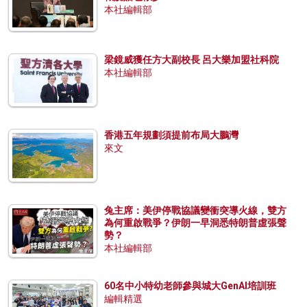
本社編輯部
梁鏡威獲任方大副校長 呂大樂加盟社科院
本社編輯部
香港五年規劃須提前布局大鵬灣
來文
兔主席：美伊停戰協議變衝突導火線，雙方
為何重啟戰爭？伊朗一早洞悉特朗普虛張聲
勢？
本社編輯部
60名中小特幼老師參與城大GenAI培訓班
編輯精選