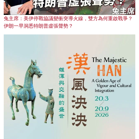
兔主席：美伊停戰協議變衝突導火線，雙方為何重啟戰爭？
伊朗一早洞悉特朗普虛張聲勢？