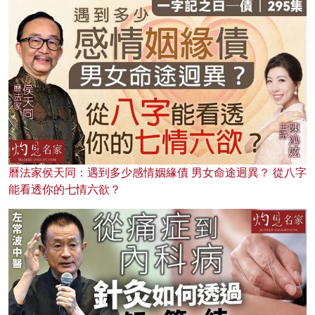
曆法家侯天同：遇到多少感情姻緣債 男女命途迥異？ 從八字
能看透你的七情六欲？