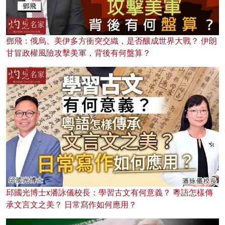
鄧飛：俄烏、美伊多方衝突交織，是否釀成世界大戰？ 伊朗
甘冒政權風險攻擊美軍，背後有何盤算？
邱國光博士x潘詠儀校長：學習古文有何意義？ 粵語怎樣傳
承文言文之美？ 日常寫作如何應用？