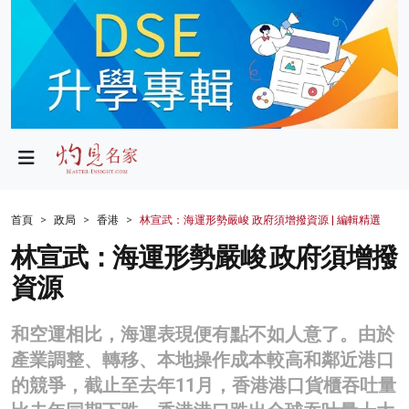
政局
教育
文化
財經
首頁
政局
香港
林宣武：海運形勢嚴峻 政府須增撥資源 | 編輯精選
生活
林宣武：海運形勢嚴峻 政府須增撥
資源
健康
商業
和空運相比，海運表現便有點不如人意了。由於
產業調整、轉移、本地操作成本較高和鄰近港口
科技
的競爭，截止至去年11月，香港港口貨櫃吞吐量
影片