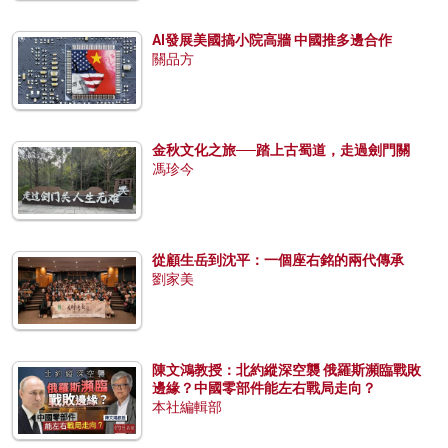
AI發展美國搞小院高牆 中國推多邊合作
關品方
金秋文化之旅──踏上古蜀道，走過劍門關
馮珍今
從顧生岳到沈平：一個座右銘的兩代傳承
劉家美
陳文鴻教授：北約縱深空襲 俄羅斯瀕臨戰敗
邊緣？中國零部件能左右戰局走向？
本社編輯部