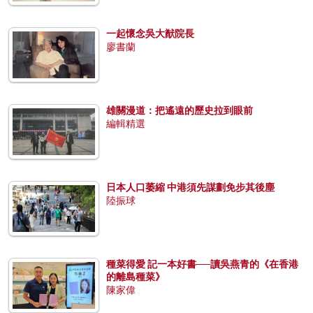
一起懷念吳大猷院長
廖書蘭
雄關漫道：把遙遠的歷史拉到眼前
編輯精選
日本人口萎縮 中港須先謀劃免步其後塵
陸振球
種菜得愛 記一本好書──讀吳燕青的《在香港
的離島種菜》
陳家偉