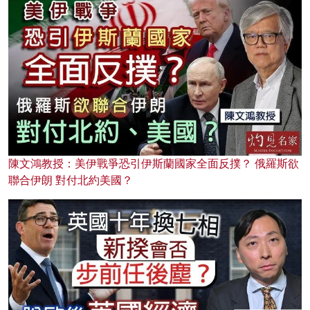
陳文鴻教授：美伊戰爭恐引伊斯蘭國家全面反撲？ 俄羅斯欲
聯合伊朗 對付北約美國？