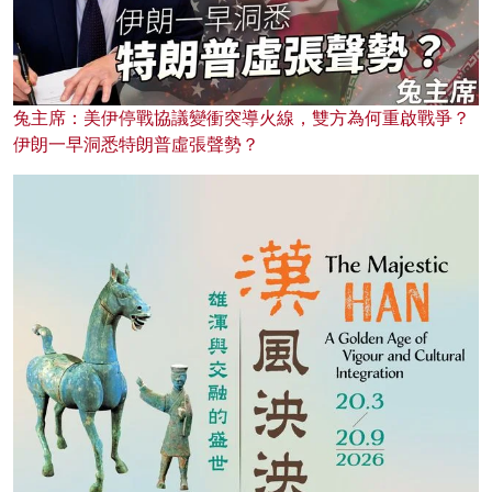
兔主席：美伊停戰協議變衝突導火線，雙方為何重啟戰爭？
伊朗一早洞悉特朗普虛張聲勢？