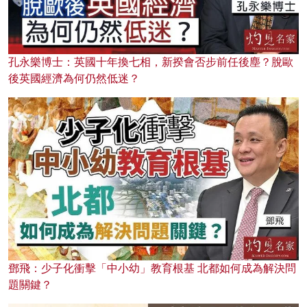
孔永樂博士：英國十年換七相，新揆會否步前任後塵？脫歐
後英國經濟為何仍然低迷？
鄧飛：少子化衝擊「中小幼」教育根基 北都如何成為解決問
題關鍵？