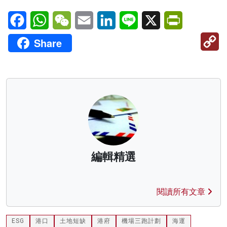
Facebook
WhatsApp
WeChat
Email
LinkedIn
Line
X
PrintFriendl
C
Share
Li
編輯精選
閱讀所有文章
ESG
港口
土地短缺
港府
機場三跑計劃
海運