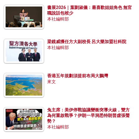
書展2026｜葉劉淑儀：最喜歡姐姐角色 無官
職說話包袱少
本社編輯部
梁鏡威獲任方大副校長 呂大樂加盟社科院
本社編輯部
香港五年規劃須提前布局大鵬灣
來文
兔主席：美伊停戰協議變衝突導火線，雙方
為何重啟戰爭？伊朗一早洞悉特朗普虛張聲
勢？
本社編輯部