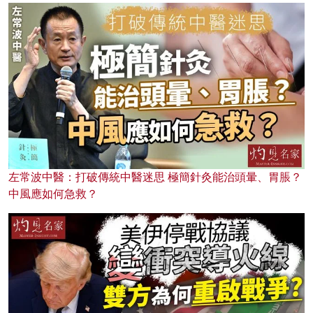
左常波中醫：打破傳統中醫迷思 極簡針灸能治頭暈、胃脹？
中風應如何急救？