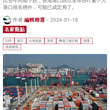
比去年同期下跌，香港港口跌出全球吞叶量十大
名家榜
港口排名榜外，可能已成定局了。
灼見活動
作者:
編輯精選
- 2024-01-18
關於我們
名家觀點
ESG
港口
土地短缺
港府
機場三跑計劃
海運
貿易物流