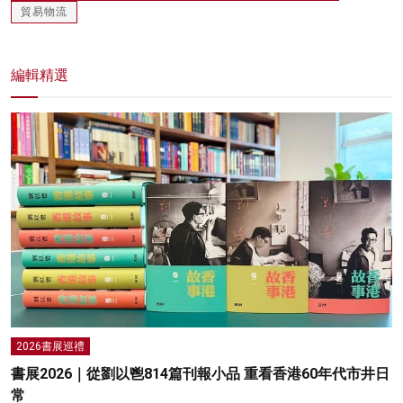
貿易物流
編輯精選
2026書展巡禮
書展2026｜從劉以鬯814篇刊報小品 重看香港60年代市井日
常