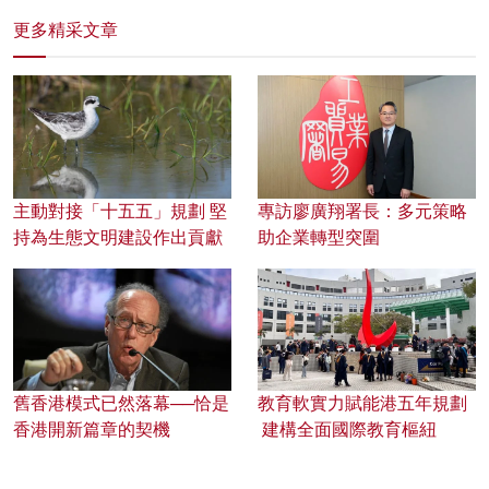
更多精采文章
主動對接「十五五」規劃 堅
專訪廖廣翔署長：多元策略
持為生態文明建設作出貢獻
助企業轉型突圍
舊香港模式已然落幕──恰是
教育軟實力賦能港五年規劃
香港開新篇章的契機
建構全面國際教育樞紐