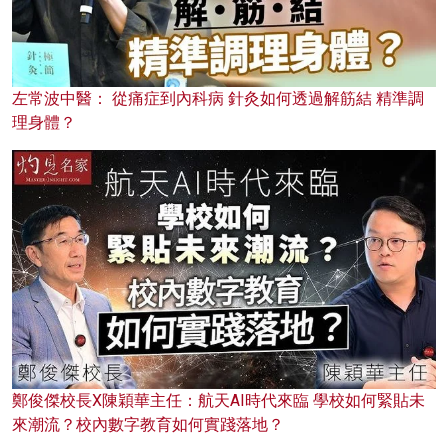
左常波中醫： 從痛症到內科病 針灸如何透過解筋結 精準調
理身體？
鄭俊傑校長X陳穎華主任：航天AI時代來臨 學校如何緊貼未
來潮流？校內數字教育如何實踐落地？