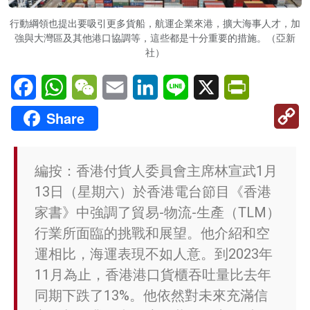
行動綱領也提出要吸引更多貨船，航運企業來港，擴大海事人才，加
強與大灣區及其他港口協調等，這些都是十分重要的措施。（亞新
社）
Facebook
WhatsApp
WeChat
Email
LinkedIn
Line
X
PrintFriendl
C
Share
Li
編按：香港付貨人委員會主席林宣武1月
13日（星期六）於香港電台節目《香港
家書》中強調了貿易-物流-生產（TLM）
行業所面臨的挑戰和展望。他介紹和空
運相比，海運表現不如人意。到2023年
11月為止，香港港口貨櫃吞吐量比去年
同期下跌了13%。他依然對未來充滿信