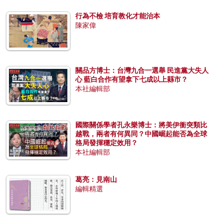
行為不檢 培育教化才能治本
陳家偉
關品方博士：台灣九合一選舉 民進黨大失人
心 藍白合作有望拿下七成以上縣市？
本社編輯部
國際關係學者孔永樂博士：將美伊衝突類比
越戰，兩者有何異同？中國崛起能否為全球
格局發揮穩定效用？
本社編輯部
葛亮：見南山
編輯精選