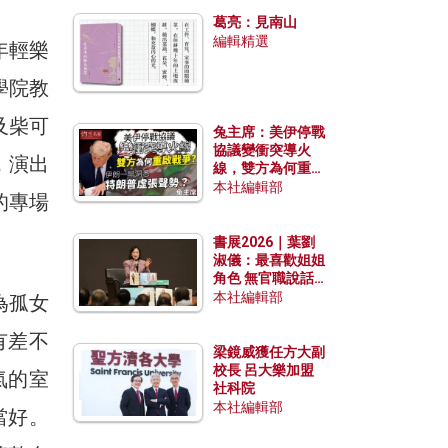
發揮穩定效用？
葛亮：見南山
編輯精選
年輕樂
學院教
及柴可
兔主席：美伊停戰
協議變衝突導火
，演出
線，雙方為何重啟
戰爭？伊朗一早洞
本社編輯部
的專場
悉特朗普虛張聲
勢？
書展2026｜葉劉
淑儀：最喜歡姐姐
角色 無官職說話
包袱少
本社編輯部
為孤女
有差不
梁鏡威獲任方大副
校長 呂大樂加盟
氣的室
社科院
本社編輯部
當好。