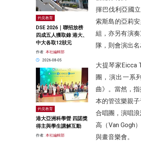
揮巴伐利亞國立
灼見教育
索斯島的亞莉安
DSE 2026｜聯招放榜
組，亦另有演奏重
四成五人獲取錄 港大、
中大各取12狀元
隊，則會演出名
作者:
本社編輯部
2026-08-05
大提琴家Eicca 
團，演出一系
曲》。當然，指
本的管弦樂親子音
灼見教育
合唱團，演唱浪
港大亞洲科學營 四諾獎
高（Van Go
得主與學生講解互動
與畫音樂會。
作者:
本社編輯部