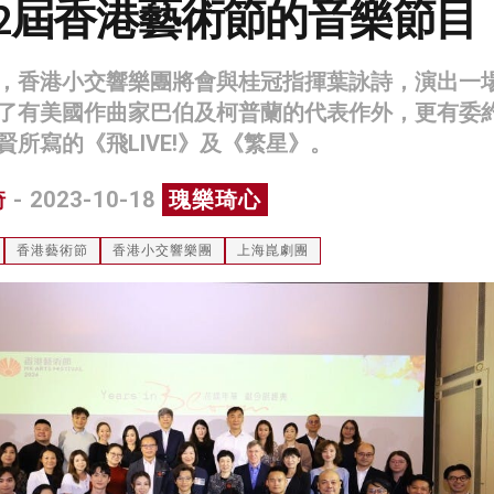
52屆香港藝術節的音樂節目
，香港小交響樂團將會與桂冠指揮葉詠詩，演出一
了有美國作曲家巴伯及柯普蘭的代表作外，更有委
所寫的《飛LIVE!》及《繁星》。
琦
- 2023-10-18
瑰樂琦心
香港藝術節
香港小交響樂團
上海崑劇團