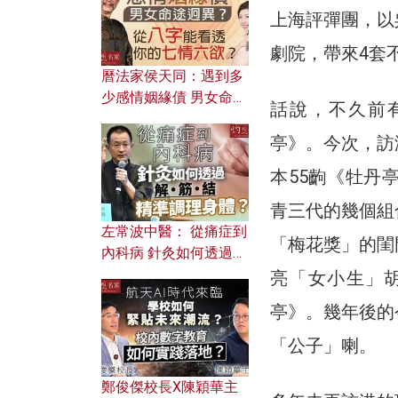
上海評彈團，以
劇院，帶來4套
曆法家侯天同：遇到多
少感情姻緣債 男女命途
話說，不久前
迥異？ 從八字能看透你
的七情六欲？
亭》。今次，訪
本55齣《牡丹
青三代的幾個組
左常波中醫： 從痛症到
「梅花獎」的閨
內科病 針灸如何透過解
筋結 精準調理身體？
亮「女小生」
亭》。幾年後的
「公子」喇。
鄭俊傑校長X陳穎華主