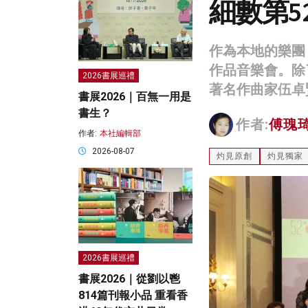
細數第
作為本地的樂團
作品音樂會。除
2026書展巡禮
著名作曲家伍卓賢
書展2026｜百無一用是
書生？
作者:
傅瑰
作者:
本社編輯部
2026-08-07
灼見原創
灼見獨家
2026書展巡禮
書展2026｜從劉以鬯
814篇刊報小品 重看香