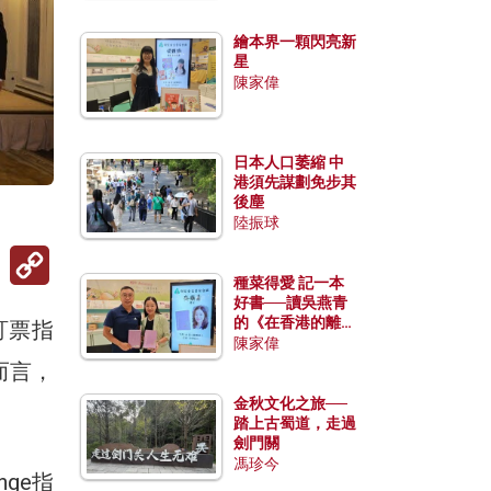
繪本界一顆閃亮新
星
陳家偉
日本人口萎縮 中
港須先謀劃免步其
後塵
陸振球
Copy
Link
種菜得愛 記一本
好書──讀吳燕青
的《在香港的離島
訂票指
種菜》
陳家偉
而言，
金秋文化之旅──
踏上古蜀道，走過
劍門關
馮珍今
nge指