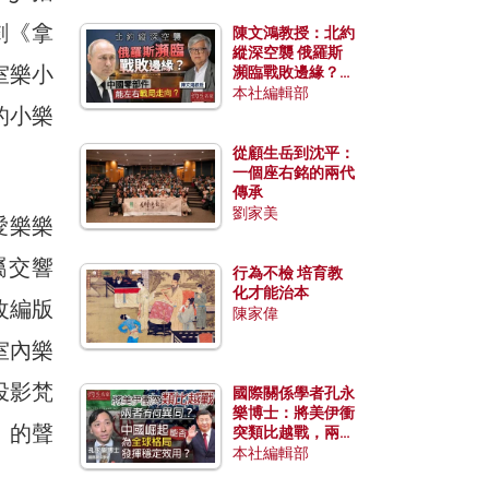
劇《拿
陳文鴻教授：北約
縱深空襲 俄羅斯
室樂小
瀕臨戰敗邊緣？中
國零部件能左右戰
本社編輯部
她的小樂
局走向？
從顧生岳到沈平：
一個座右銘的兩代
傳承
劉家美
海愛樂樂
屬交響
行為不檢 培育教
化才能治本
改編版
陳家偉
蘭室內樂
投影梵
國際關係學者孔永
樂博士：將美伊衝
》的聲
突類比越戰，兩者
有何異同？中國崛
本社編輯部
起能否為全球格局