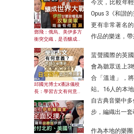
何避免遭AI演算法操
今次，比較年
控？
Opus 3《
更有非常著名的
鄧飛：俄烏、美伊多方
作品的樂迷，帶
衝突交織，是否釀成世
界大戰？ 伊朗甘冒政權
風險攻擊美軍，背後有
蜚聲國際的英國
何盤算？
會為聽眾送上3
合「溫達」，
邱國光博士x潘詠儀校
站。16人的本
長：學習古文有何意
義？ 粵語怎樣傳承文言
自古典音樂中多
文之美？ 日常寫作如何
步，編織出一套
應用？
作為本地的樂團