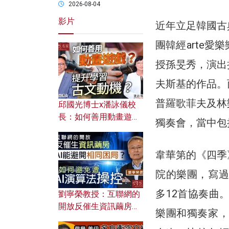
2026-08-04
影片
近年立足韓國古
團韓經arte
授孫旻秀，演出
夫斯基的作品。
普羅歌菲夫及林
邱國光博士x潘詠儀校
長：如何善用動畫遊戲
獨奏會，當中包
提升學習古文動機？
韋華第的《四季
院的樂團，寫過
多12首協奏曲
劉寧榮教授：互聯網的
開放反催生資訊繭房，
樂團和獨奏家，
AI能避開相同困局？如