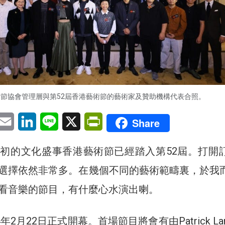
節協會管理層與第52屆香港藝術節的藝術家及贊助機構代表合照。
pp
eChat
Email
LinkedIn
Line
X
PrintFriendly
Share
初的文化盛事香港藝術節已經踏入第52屆。打開
選擇依然非常多。在幾個不同的藝術範疇裏，於我
看音樂的節目，有什麼心水演出喇。
年2月22日正式開幕。首場節目將會有由Patrick La