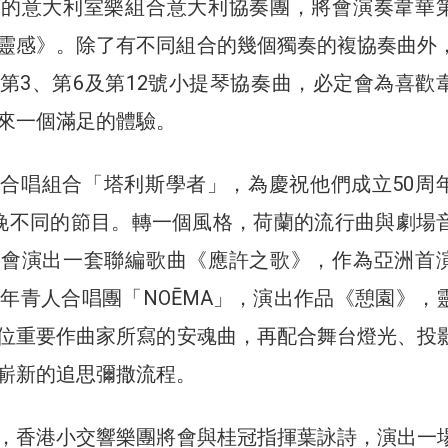
輕的意大利室樂組合意大利協奏團，將會演奏韋華
和諧的靈感》。除了有不同組合的幾個獨奏的複協奏曲外
第3、第6及第12號小提琴協奏曲，必定會為喜歡
來一個滿足的體驗。
合唱組合「塔利斯學者」，為慶祝他們成立50周
晚不同的節目。轉一個風格，荷蘭的流行曲與劇場
將會演出一套聯編歌曲《應許之歌》，作為亞洲首
地年青人合唱團「NOĒMA」，演出作品《憩園》，
位重要作曲家所寫的安魂曲，再配合舞台燈光、投
嶄新的追思彌撒流程。
，香港小交響樂團將會與桂冠指揮葉詠詩，演出一