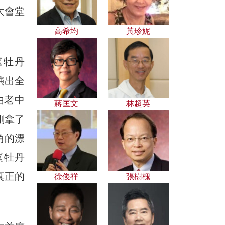
大會堂
高希均
黃珍妮
《牡丹
演出全
由老中
蔣匡文
林超英
剛拿了
角的漂
《牡丹
真正的
徐俊祥
張樹槐