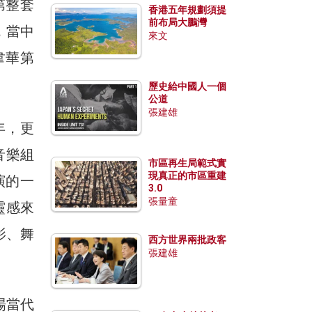
第整套
香港五年規劃須提
前布局大鵬灣
，當中
來文
韋華第
歷史給中國人一個
公道
張建雄
年，更
音樂組
市區再生局範式實
現真正的市區重建
演的一
3.0
張量童
靈感來
影、舞
西方世界兩批政客
張建雄
場當代