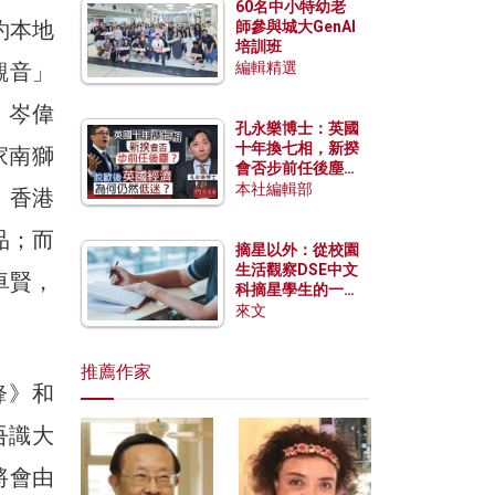
60名中小特幼老
約本地
師參與城大GenAI
培訓班
觀音」
編輯精選
、岑偉
孔永樂博士：英國
十年換七相，新揆
家南獅
會否步前任後塵？
脫歐後英國經濟為
本社編輯部
。香港
何仍然低迷？
品；而
摘星以外：從校園
生活觀察DSE中文
卓賢，
科摘星學生的一點
特質
來文
推薦作家
鋒》和
吾識大
將會由