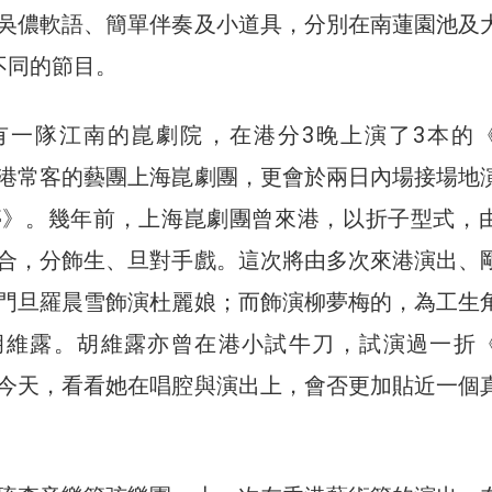
吳儂軟語、簡單伴奏及小道具，分別在南蓮園池及
不同的節目。
有一隊江南的崑劇院，在港分3晚上演了3本的
港常客的藝團上海崑劇團，更會於兩日內場接場地
亭》。幾年前，上海崑劇團曾來港，以折子型式，
合，分飾生、旦對手戲。這次將由多次來港演出、
門旦羅晨雪飾演杜麗娘；而飾演柳夢梅的，為工生
胡維露。胡維露亦曾在港小試牛刀，試演過一折
今天，看看她在唱腔與演出上，會否更加貼近一個