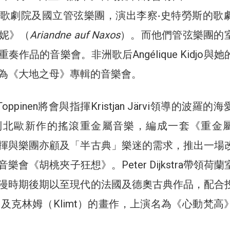
歌劇院及國立管弦樂團，演出李察‧史特勞斯的歌
妮》（
Ariandne auf Naxos
）。而他們管弦樂團的
奏作品的音樂會。非洲歌后Angélique Kidjo與
為《大地之母》專輯的音樂會。
Toppinen將會與指揮Kristjan Järvi領導的波羅的
列北歐新作的搖滾重金屬音樂，編成一套《重金
揮與樂團亦顧及「半古典」樂迷的需求，推出一場
樂會《胡桃夾子狂想》。Peter Dijkstra帶領荷
漫時期後期以至現代的法國及德奧古典作品，配合
gh）及克林姆（Klimt）的畫作，上演名為《心動梵高