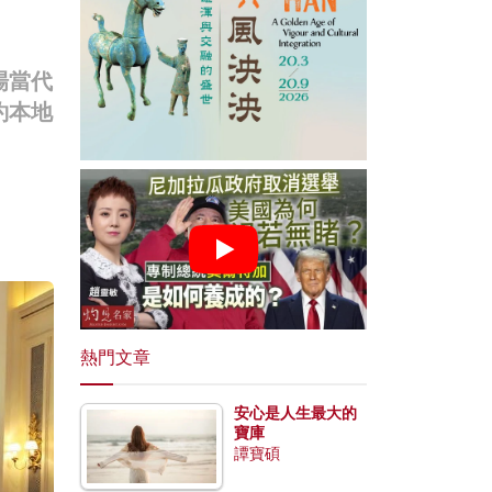
場當代
約本地
熱門文章
安心是人生最大的
寶庫
譚寶碩