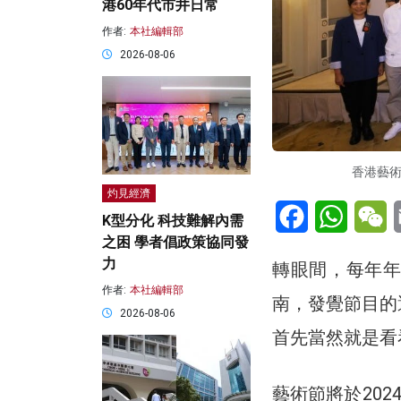
港60年代市井日常
作者:
本社編輯部
2026-08-06
香港藝術
灼見經濟
Facebook
WhatsA
W
K型分化 科技難解內需
之困 學者倡政策協同發
力
轉眼間，每年年
作者:
本社編輯部
南，發覺節目的
2026-08-06
首先當然就是看
藝術節將於2024