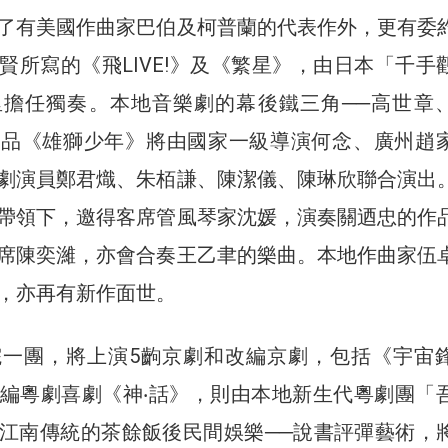
了有美國作曲家巴伯及柯普蘭的代表作外，更有委
賢所寫的《飛LIVE!》及《繁星》，由日本「千手
里擔任獨奏。本地音樂劇的幕後鐵三角──高世章
作品《雄獅少年》將由國家一級導演何念、廣州趙
劇演員鄭君熾、朱栢謙、陳潔儀、陳琳欣聯合演出
帶領下，邀得客席管風琴家沈媛，演奏關迺忠的作
席陳奕濰，亦會合奏王乙聿的樂曲。本地作曲家伍
，亦再有新作面世。
院一團，將上演5齣京劇和改編京劇，包括《宇宙
編粵劇喜劇《神‧話》，則由本地新生代粵劇團「
江南傳統的茶餘飯後民間娛樂──說書評彈藝術，