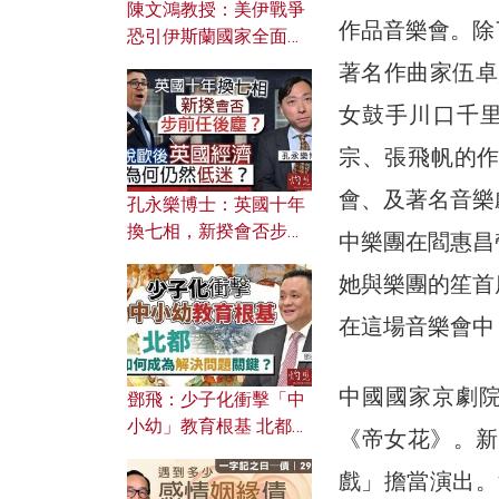
陳文鴻教授：美伊戰爭
作品音樂會。除
恐引伊斯蘭國家全面反
撲？ 俄羅斯欲聯合伊朗
著名作曲家伍卓
對付北約美國？
女鼓手川口千
宗、張飛帆的
會、及著名音樂
孔永樂博士：英國十年
換七相，新揆會否步前
中樂團在閻惠昌
任後塵？脫歐後英國經
她與樂團的笙首
濟為何仍然低迷？
在這場音樂會中
中國國家京劇
鄧飛：少子化衝擊「中
小幼」教育根基 北都如
《帝女花》。新
何成為解決問題關鍵？
戲」擔當演出。