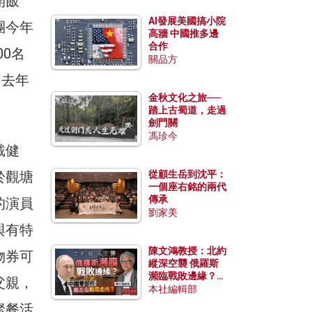
開飯
AI發展美國搞小院
團今年
高牆 中國推多邊
合作
00名
關品方
同去年
金秋文化之旅──
踏上古蜀道，走過
劍門關
馮珍今
戴健
於觀塘
從顧生岳到沈平：
一個座右銘的兩代
傳承
的演員
劉家美
與有特
陳文鴻教授：北約
物券可
縱深空襲 俄羅斯
瀕臨戰敗邊緣？中
父親，
國零部件能左右戰
本社編輯部
局走向？
聚餐活