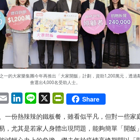
之一的大家樂集團今年再推出「大家開飯」計劃，資助1,200萬元，透過
會選出4,000名受助人士。
pp
eChat
Email
LinkedIn
Line
X
PrintFriendly
Share
、一份熱辣辣的鐵板餐，雖看似平凡，但對一些家
易，尤其是若家人身體出現問題，能夠簡單「開飯