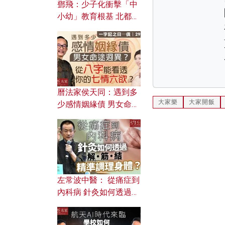
鄧飛：少子化衝擊「中
小幼」教育根基 北都如
何成為解決問題關鍵？
曆法家侯天同：遇到多
大家樂
大家開飯
少感情姻緣債 男女命途
迥異？ 從八字能看透你
的七情六欲？
左常波中醫： 從痛症到
內科病 針灸如何透過解
筋結 精準調理身體？