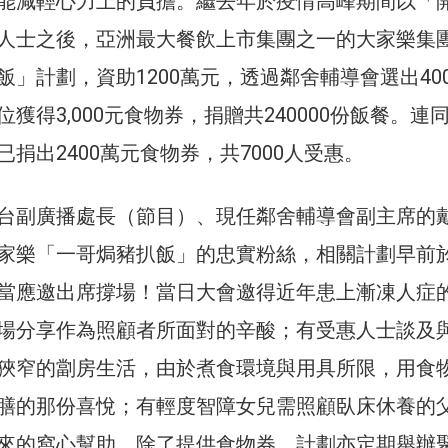
能減輕心力上的負擔。繼去年於疫情高峰期間以「
人士之後，亞洲最大餐飲上市集團之一的大家樂集
」計劃，資助1200萬元，透過鄰舍輔導會選出40
獲得3,000元食物券，捐贈共240000份飯餐。連
捐出2400萬元食物券，共7000人受惠。
台副廣播處長（節目）、現任鄰舍輔導會副主席的
家樂「一哥焗豬扒飯」的忠實粉絲，相關計劃早前
當應邀出席撐場！當日大會邀得近年患上漸凍人症
場分享作為照顧者所面對的辛酸；有受惠人士談及
狹窄的劏房生活，由於煮食環境與用具所限，用食
膳的那份喜悅；有輕度智障女兒需照顧臥床休養的
來的窩心幫助。除了提供食物券，計劃亦定期舉辦