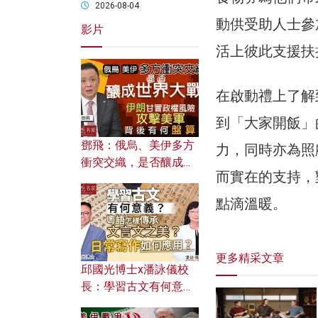
2026-08-04
動供受助人士參
影片
活上彼此支援扶
在啟動禮上了解
到「大家開飯」
鄧飛：俄烏、美伊多方
力，同時亦為照
衝突交織，是否釀成世
而實在的支持，
界大戰？ 伊朗甘冒政權
風險攻擊美軍，背後有
點滴溫暖。
何盤算？
更多精采文章
邱國光博士x潘詠儀校
長：學習古文有何意
義？ 粵語怎樣傳承文言