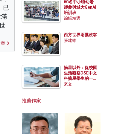
60名中小特幼老
。已
師參與城大GenAI
培訓班
大滿
編輯精選
畢世
西方世界兩批政客
張建雄
文章
摘星以外：從校園
生活觀察DSE中文
科摘星學生的一點
特質
來文
推薦作家