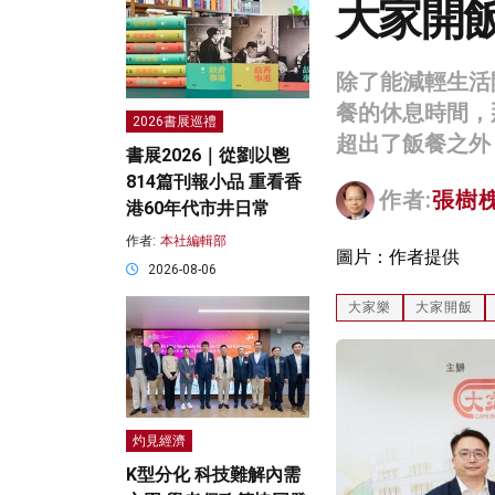
大家開
除了能減輕生活
餐的休息時間，
2026書展巡禮
超出了飯餐之外
書展2026｜從劉以鬯
814篇刊報小品 重看香
作者:
張樹
港60年代市井日常
作者:
本社編輯部
圖片：作者提供
2026-08-06
大家樂
大家開飯
灼見經濟
K型分化 科技難解內需