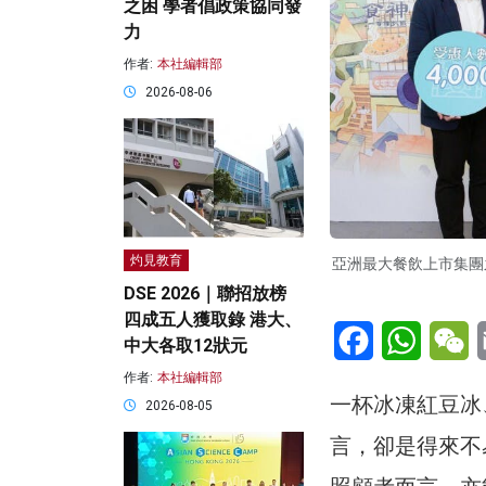
之困 學者倡政策協同發
力
作者:
本社編輯部
2026-08-06
灼見教育
亞洲最大餐飲上市集團
DSE 2026｜聯招放榜
四成五人獲取錄 港大、
Facebook
WhatsA
W
中大各取12狀元
作者:
本社編輯部
一杯冰凍紅豆冰
2026-08-05
言，卻是得來不