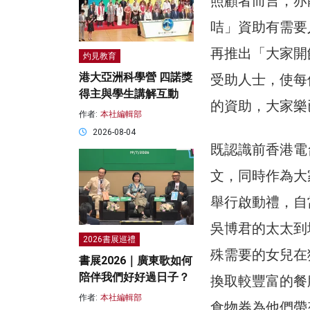
照顧者而言，亦
咭」資助有需要
再推出「大家開飯
灼見教育
港大亞洲科學營 四諾獎
受助人士，使每位
得主與學生講解互動
的資助，大家樂已
作者:
本社編輯部
2026-08-04
既認識前香港電
文，同時作為大
舉行啟動禮，自
吳博君的太太到
2026書展巡禮
殊需要的女兒在
書展2026｜廣東歌如何
陪伴我們好好過日子？
換取較豐富的餐
作者:
本社編輯部
食物券為他們帶