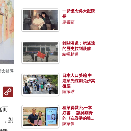
一起懷念吳大猷院
長
廖書蘭
雄關漫道：把遙遠
的歷史拉到眼前
編輯精選
鄰舍輔導
日本人口萎縮 中
港須先謀劃免步其
後塵
Copy
陸振球
Link
種菜得愛 記一本
庭而
好書──讀吳燕青
的《在香港的離島
」，對
種菜》
陳家偉