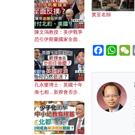
文之美？ 日常寫作如何
應用？
實至名歸
陳文鴻教授：美伊戰爭
恐引伊斯蘭國家全面反
撲？ 俄羅斯欲聯合伊朗
Facebook
WhatsA
W
對付北約美國？
孔永樂博士：英國十年
換七相，新揆會否步前
任後塵？脫歐後英國經
濟為何仍然低迷？