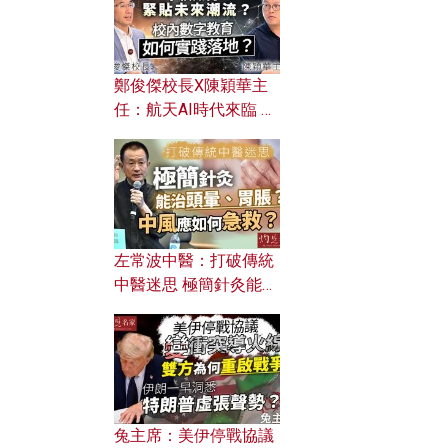
鄭俊傑校長X陳穎華主
任：航天AI時代來臨 學
校如何緊貼未來潮流？
校內數字教育如何實踐
落地？
左常波中醫：打破傳統
中醫迷思 極簡針灸能治
頭暈、胃脹？中風應如
何急救？
兔主席：美伊停戰協議