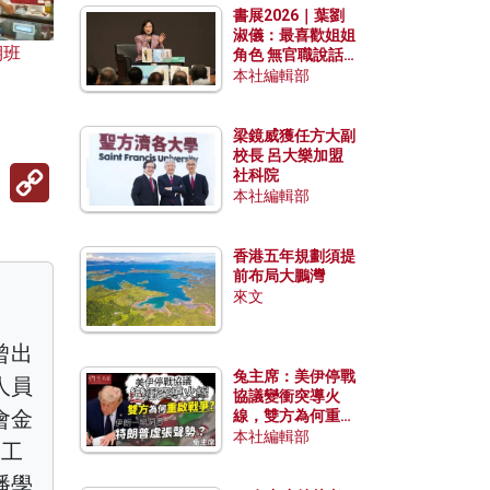
書展2026｜葉劉
淑儀：最喜歡姐姐
期班
角色 無官職說話
包袱少
本社編輯部
梁鏡威獲任方大副
校長 呂大樂加盟
Copy
社科院
Link
本社編輯部
香港五年規劃須提
前布局大鵬灣
來文
曾出
兔主席：美伊停戰
人員
協議變衝突導火
會金
線，雙方為何重啟
戰爭？伊朗一早洞
本社編輯部
學工
悉特朗普虛張聲
勢？
播學