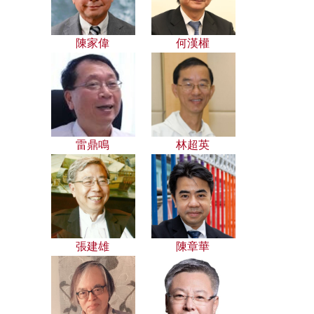
陳家偉
何漢權
雷鼎鳴
林超英
張建雄
陳章華