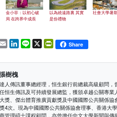
金小菲：以初心破
以為繞遠路裏 其實
社會大學暑
局 在跨界中成長
是份禮物
pp
eChat
Email
LinkedIn
Line
X
PrintFriendly
Share
張樹槐
達人傳訊董事總經理，恒生銀行前總裁高級顧問，
任恒生傳訊及可持續發展總監，獲頒卓越公關專業
大獎、傑出體育推廣貢獻獎及中國國際公共關係協
獎4次。現為中國國際公共關係協會理事、香港大
商管理碩士課程顧問，亦曾擔任中文大學新聞與傳