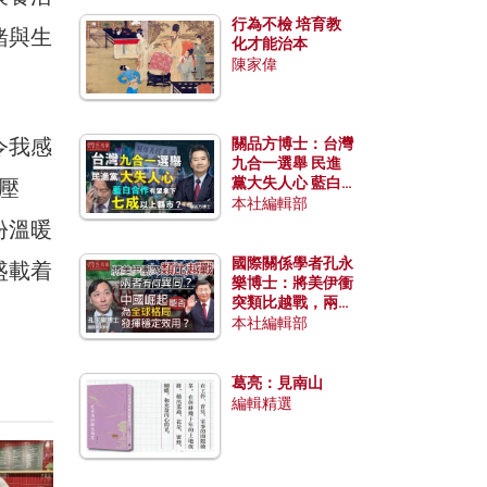
行為不檢 培育教
緒與生
化才能治本
陳家偉
令我感
關品方博士：台灣
九合一選舉 民進
黨大失人心 藍白
壓
合作有望拿下七成
本社編輯部
以上縣市？
份溫暖
國際關係學者孔永
盛載着
樂博士：將美伊衝
突類比越戰，兩者
有何異同？中國崛
本社編輯部
起能否為全球格局
發揮穩定效用？
葛亮：見南山
編輯精選