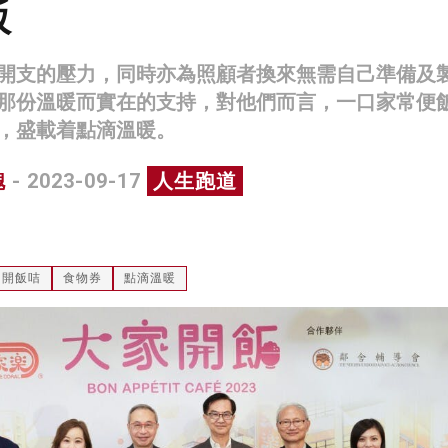
飯
開支的壓力，同時亦為照顧者換來無需自己準備及
那份溫暖而實在的支持，對他們而言，一口家常便
，盛載着點滴溫暖。
槐
- 2023-09-17
人生跑道
開飯咭
食物券
點滴溫暖