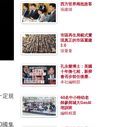
西方世界兩批政客
張建雄
市區再生局範式實
現真正的市區重建
3.0
張量童
孔永樂博士：英國
十年換七相，新揆
會否步前任後塵？
脫歐後英國經濟為
本社編輯部
何仍然低迷？
一定規
60名中小特幼老
師參與城大GenAI
培訓班
編輯精選
0國集