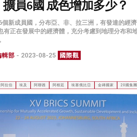
擴員6國 成色增加多少？
6個新成員國，分布亞、非、拉三洲，有發達的經濟
，也有正在發展中的經濟體，充分考慮到地理分布和
。
編輯部
- 2023-08-25
國際觀
特阿拉伯
埃及
阿聯酋
阿根廷
埃塞俄比亞
金磚國家
20國集