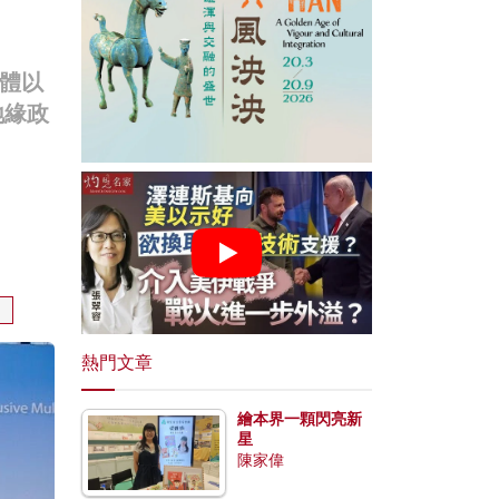
體以
地緣政
團
熱門文章
繪本界一顆閃亮新
星
陳家偉