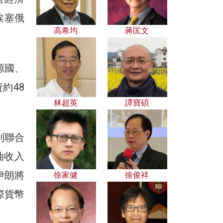
埃塞俄
高希均
蔣匡文
源國、
約48
林超英
譚寶碩
到聯合
油收入
伊朗將
徐家健
徐俊祥
際貨幣