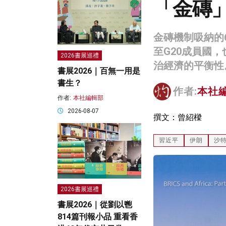
「金磚」
金磚機制吸納的
至G20成員國
2026書展巡禮
治經濟的平衡性
書展2026｜百無一用是
書生？
作者:
本社
作者:
本社編輯部
2026-08-07
撰文：曾紹樑
習近平
伊朗
沙
2026書展巡禮
書展2026｜從劉以鬯
814篇刊報小品 重看香