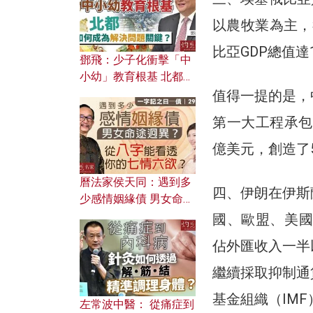
以農牧業為主，
比亞GDP總值達1
鄧飛：少子化衝擊「中
小幼」教育根基 北都如
何成為解決問題關鍵？
值得一提的是，
第一大工程承包
億美元，創造了
曆法家侯天同：遇到多
四、伊朗在伊斯
少感情姻緣債 男女命途
迥異？ 從八字能看透你
國、歐盟、美國
的七情六欲？
佔外匯收入一半
繼續採取抑制通
基金組織（IMF
左常波中醫： 從痛症到