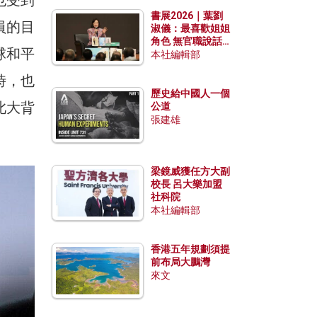
勢？
書展2026｜葉劉
員的目
淑儀：最喜歡姐姐
角色 無官職說話
球和平
包袱少
本社編輯部
時，也
歷史給中國人一個
此大背
公道
張建雄
梁鏡威獲任方大副
校長 呂大樂加盟
社科院
本社編輯部
香港五年規劃須提
前布局大鵬灣
來文