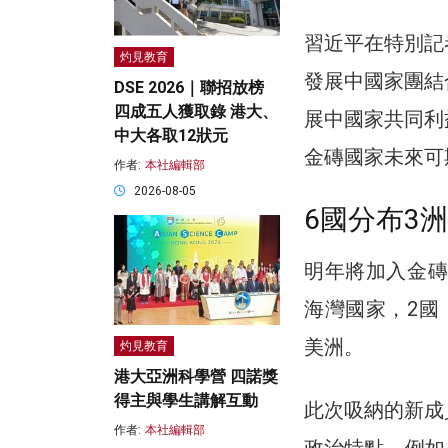
習近平在特別記
灼見教育
發展中國家團結
DSE 2026｜聯招放榜
四成五人獲取錄 港大、
展中國家共同利
中大各取12狀元
金磚國家未來可
作者:
本社編輯部
2026-08-05
6國分布3
明年將加入金磚
海灣國家，2國
美洲。
灼見教育
港大亞洲科學營 四諾獎
得主與學生講解互動
此次吸納的新成
作者:
本社編輯部
政治特點，例如