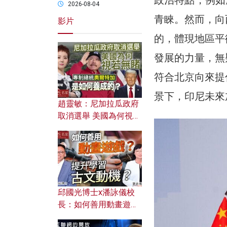
2026-08-04
青睞。然而，向
影片
的，體現地區平
發展的力量，無
符合北京向來提
景下，印尼未來
趙靈敏：尼加拉瓜政府
取消選舉 美國為何視若
無睹？ 專制總統奧爾特
加是如何養成的？
邱國光博士x潘詠儀校
長：如何善用動畫遊戲
提升學習古文動機？