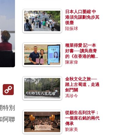
日本人口萎縮 中
港須先謀劃免步其
後塵
陸振球
種菜得愛 記一本
好書──讀吳燕青
的《在香港的離島
種菜》
陳家偉
金秋文化之旅──
踏上古蜀道，走過
Copy
劍門關
Link
馮珍今
開特別
從顧生岳到沈平：
和阿聯
一個座右銘的兩代
傳承
劉家美