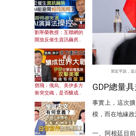
劉寧榮教授：互聯網的
開放反催生資訊繭房，
AI能避開相同困局？如
何避免遭AI演算法操
控？
習近平說，這
GDP總量
鄧飛：俄烏、美伊多方
衝突交織，是否釀成世
界大戰？ 伊朗甘冒政權
事實上，這次擴
風險攻擊美軍，背後有
模，而在地緣政
何盤算？
一、阿根廷目前