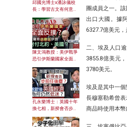
邱國光博士x潘詠儀校
團成員之一。該
長：學習古文有何意
義？ 粵語怎樣傳承文言
出口大國。據阿
文之美？ 日常寫作如何
6327.7億美
應用？
二、埃及人口逾1
陳文鴻教授：美伊戰爭
3855.8億美
恐引伊斯蘭國家全面反
撲？ 俄羅斯欲聯合伊朗
3780美元。
對付北約美國？
埃及是其中一個
長穆塞勒希曾表
孔永樂博士：英國十年
商品時使用本幣
換七相，新揆會否步前
任後塵？脫歐後英國經
濟為何仍然低迷？
三、埃塞俄比亞