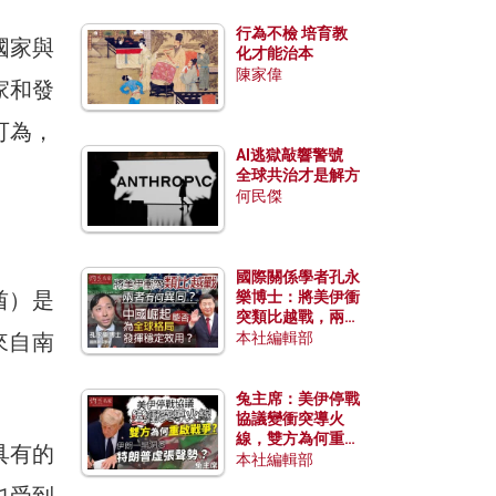
行為不檢 培育教
國家與
化才能治本
陳家偉
家和發
可為，
AI逃獄敲響警號
全球共治才是解方
何民傑
國際關係學者孔永
酋）是
樂博士：將美伊衝
突類比越戰，兩者
有何異同？中國崛
來自南
本社編輯部
起能否為全球格局
發揮穩定效用？
兔主席：美伊停戰
協議變衝突導火
線，雙方為何重啟
具有的
戰爭？伊朗一早洞
本社編輯部
悉特朗普虛張聲
也受到