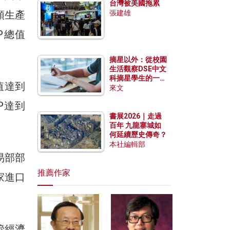
台灣被美國拖累
類生產
張建雄
P總值
摘星以外：從校園
生活觀察DSE中文
科摘星學生的一點
值達到
特質
來文
P達到
書展2026｜走過
百年 九龍寨城如
何延續歷史傳奇？
本社編輯部
易部部
推薦作家
家進口
管經濟