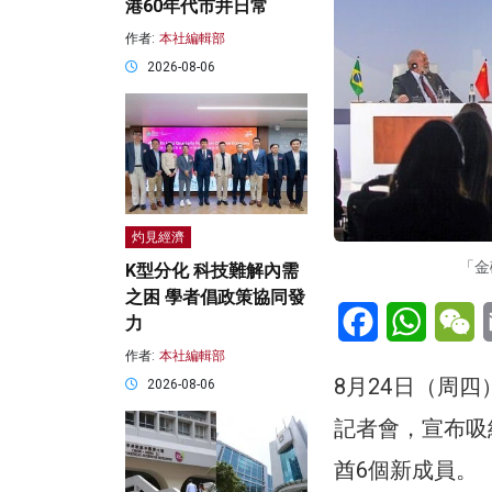
港60年代市井日常
作者:
本社編輯部
2026-08-06
灼見經濟
「金
K型分化 科技難解內需
之困 學者倡政策協同發
Facebook
WhatsA
W
力
作者:
本社編輯部
8月24日（周
2026-08-06
記者會，宣布吸
酋6個新成員。