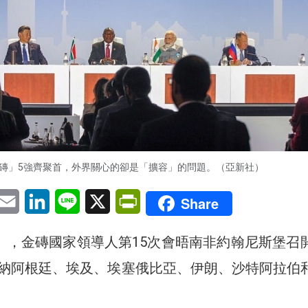
磚」5強齊聚首，外界關心的卻是「擴容」的問題。（亞新社）
pp
eChat
Email
LinkedIn
Line
X
PrintFriendly
Share
四），金磚國家領導人第15次會晤南非約翰尼斯堡召
納阿根廷、埃及、埃塞俄比亞、伊朗、沙特阿拉伯