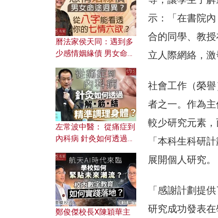
示：「在書院內
合的同學、教授
曆法家侯天同：遇到多
少感情姻緣債 男女命途
立人際網絡，激
迥異？ 從八字能看透你
的七情六欲？
社會工作（榮譽
者之一。作為主
較少研究元素，
左常波中醫： 從痛症到
內科病 針灸如何透過解
「本科生科研計
筋結 精準調理身體？
展開個人研究。
「感謝計劃提供
研究成功發表在
鄭俊傑校長X陳穎華主