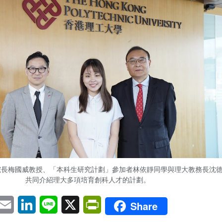
院長梅國威教授、「本科生研究計劃」參加者林依靜同學與理大教務長沈
共同介紹理大多項培育創科人才的計劃。
pp
eChat
Email
LinkedIn
Line
X
PrintFriendly
Share