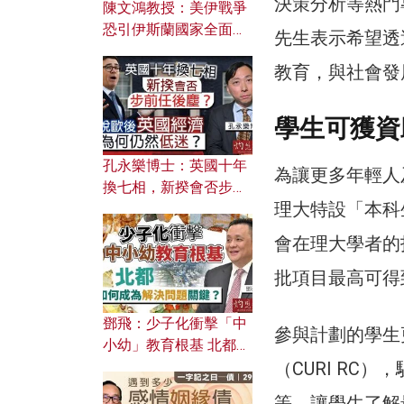
決策分析等熱門
陳文鴻教授：美伊戰爭
恐引伊斯蘭國家全面反
先生表示希望透
撲？ 俄羅斯欲聯合伊朗
教育，與社會發
對付北約美國？
學生可獲資
孔永樂博士：英國十年
為讓更多年輕人
換七相，新揆會否步前
理大特設「本科
任後塵？脫歐後英國經
濟為何仍然低迷？
會在理大學者的
批項目最高可得
鄧飛：少子化衝擊「中
參與計劃的學生
小幼」教育根基 北都如
（CURI R
何成為解決問題關鍵？
等，讓學生了解