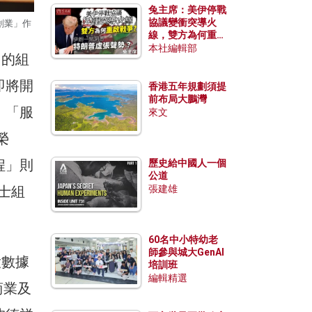
兔主席：美伊停戰
協議變衝突導火
創業」作
線，雙方為何重啟
戰爭？伊朗一早洞
本社編輯部
」的組
悉特朗普虛張聲
勢？
即將開
香港五年規劃須提
前布局大鵬灣
，「服
來文
榮
程」則
歷史給中國人一個
公道
士組
張建雄
60名中小特幼老
師參與城大GenAI
大數據
培訓班
編輯精選
商業及