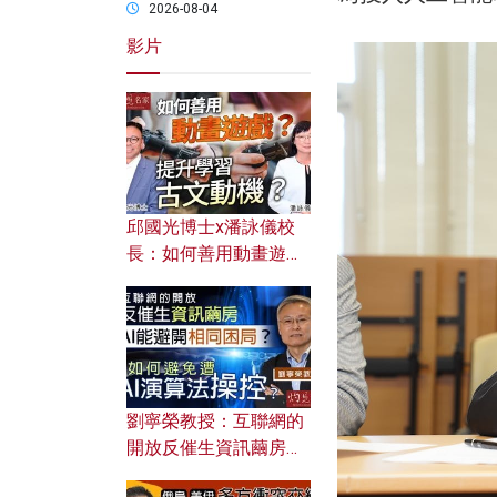
2026-08-04
影片
邱國光博士x潘詠儀校
長：如何善用動畫遊戲
提升學習古文動機？
劉寧榮教授：互聯網的
開放反催生資訊繭房，
AI能避開相同困局？如