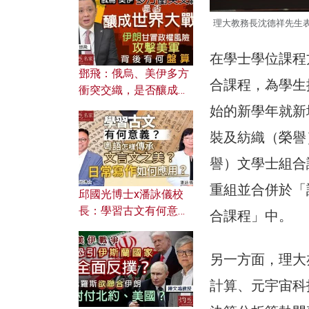
何避免遭AI演算法操
控？
理大教務長沈德祥先生表
在學士學位課程
鄧飛：俄烏、美伊多方
合課程，為學生
衝突交織，是否釀成世
界大戰？ 伊朗甘冒政權
始的新學年就新
風險攻擊美軍，背後有
裝及紡織（榮譽
何盤算？
譽）文學士組合
重組並合併於「
邱國光博士x潘詠儀校
長：學習古文有何意
合課程」中。
義？ 粵語怎樣傳承文言
文之美？ 日常寫作如何
另一方面，理大
應用？
計算、元宇宙科