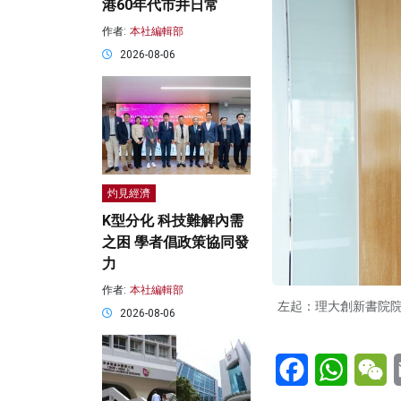
港60年代市井日常
作者:
本社編輯部
2026-08-06
灼見經濟
K型分化 科技難解內需
之困 學者倡政策協同發
力
作者:
本社編輯部
左起：理大創新書院
2026-08-06
Facebook
WhatsA
W