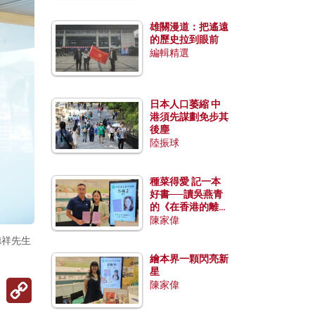
雄關漫道：把遙遠
的歷史拉到眼前
編輯精選
日本人口萎縮 中
港須先謀劃免步其
後塵
陸振球
種菜得愛 記一本
好書──讀吳燕青
的《在香港的離島
種菜》
陳家偉
德祥先生
繪本界一顆閃亮新
星
Copy
陳家偉
Link