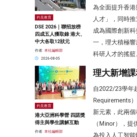
為全面提升香港
人才」，同時推
灼見教育
DSE 2026｜聯招放榜
成為國際創新科
四成五人獲取錄 港大、
一，理大積極響
中大各取12狀元
作者:
本社編輯部
科研人才的搖籃
2026-08-05
理大新增課
自2022/23學年
Requirem
灼見教育
新元素，此兩個科
港大亞洲科學營 四諾獎
得主與學生講解互動
（Minor）
作者:
本社編輯部
為投入人工智能