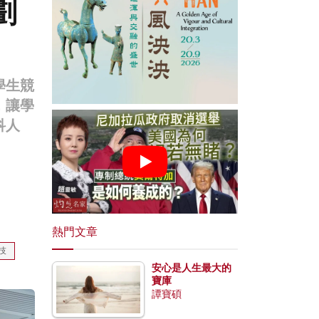
劃
學生競
，讓學
科人
熱門文章
技
安心是人生最大的
寶庫
譚寶碩