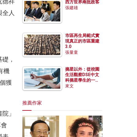
沈德祥
西方世界兩批政客
張建雄
與全人
市區再生局範式實
現真正的市區重建
3.0
張量童
基礎，
摘星以外：從校園
有機
生活觀察DSE中文
科摘星學生的一點
個獲
特質
來文
推薦作家
書院」
享會
授表