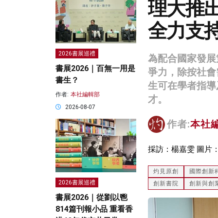
理大推
全力支
2026書展巡禮
為配合國家發展
書展2026｜百無一用是
爭力，除按社會
書生？
生可在學者指導
作者:
本社編輯部
才。
2026-08-07
作者:
本社
採訪：楊嘉雯 圖片
灼見原創
國際創新
2026書展巡禮
創新書院
創新與創
書展2026｜從劉以鬯
814篇刊報小品 重看香