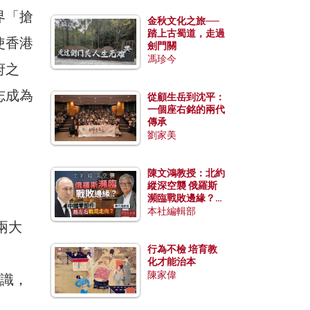
界「搶
金秋文化之旅──
踏上古蜀道，走過
使香港
劍門關
馮珍今
府之
志成為
從顧生岳到沈平：
一個座右銘的兩代
傳承
劉家美
陳文鴻教授：北約
縱深空襲 俄羅斯
瀕臨戰敗邊緣？中
國零部件能左右戰
本社編輯部
局走向？
兩大
行為不檢 培育教
化才能治本
陳家偉
知識，