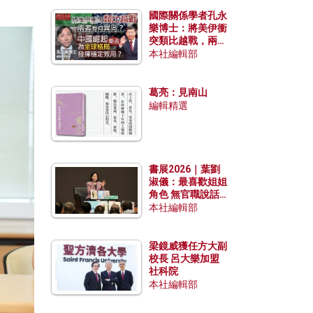
國際關係學者孔永
樂博士：將美伊衝
突類比越戰，兩者
有何異同？中國崛
本社編輯部
起能否為全球格局
發揮穩定效用？
葛亮：見南山
編輯精選
書展2026｜葉劉
淑儀：最喜歡姐姐
角色 無官職說話
包袱少
本社編輯部
梁鏡威獲任方大副
校長 呂大樂加盟
社科院
本社編輯部