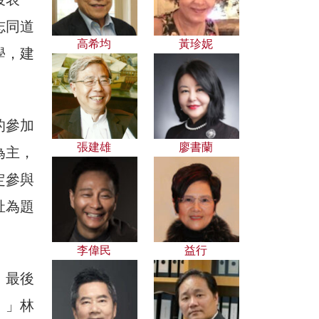
志同道
高希均
黃珍妮
學，建
的參加
張建雄
廖書蘭
為主，
定參與
祉為題
李偉民
益行
。最後
。」林