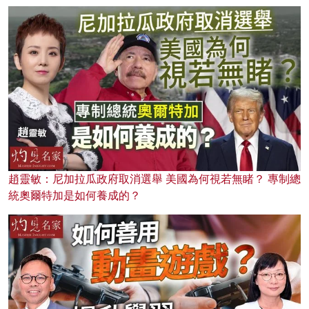
趙靈敏：尼加拉瓜政府取消選舉 美國為何視若無睹？ 專制總
統奧爾特加是如何養成的？