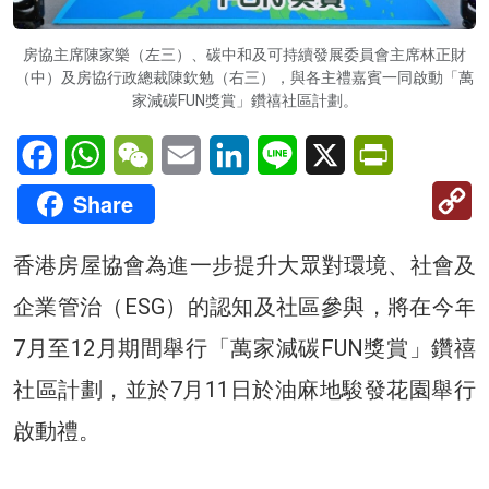
房協主席陳家樂（左三）、碳中和及可持續發展委員會主席林正財
（中）及房協行政總裁陳欽勉（右三），與各主禮嘉賓一同啟動「萬
家減碳FUN獎賞」鑽禧社區計劃。
Facebook
WhatsApp
WeChat
Email
LinkedIn
Line
X
PrintFriendl
C
Share
Li
香港房屋協會為進一步提升大眾對環境、社會及
企業管治（ESG）的認知及社區參與，將在今年
7月至12月期間舉行「萬家減碳FUN獎賞」鑽禧
社區計劃，並於7月11日於油麻地駿發花園舉行
啟動禮。