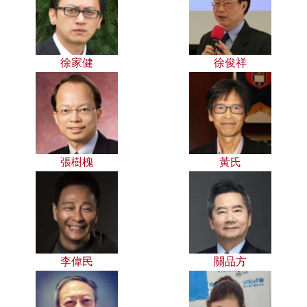
徐家健
徐俊祥
張樹槐
黃氏
李偉民
關品方