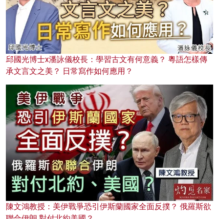
邱國光博士x潘詠儀校長：學習古文有何意義？ 粵語怎樣傳
承文言文之美？ 日常寫作如何應用？
陳文鴻教授：美伊戰爭恐引伊斯蘭國家全面反撲？ 俄羅斯欲
聯合伊朗 對付北約美國？