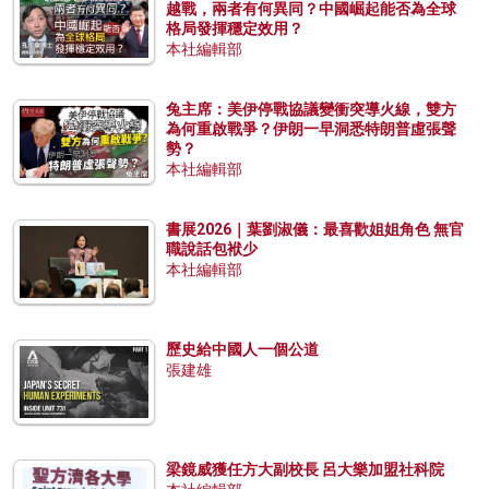
越戰，兩者有何異同？中國崛起能否為全球
格局發揮穩定效用？
本社編輯部
兔主席：美伊停戰協議變衝突導火線，雙方
為何重啟戰爭？伊朗一早洞悉特朗普虛張聲
勢？
本社編輯部
書展2026｜葉劉淑儀：最喜歡姐姐角色 無官
職說話包袱少
本社編輯部
歷史給中國人一個公道
張建雄
梁鏡威獲任方大副校長 呂大樂加盟社科院