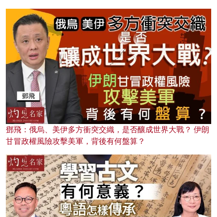
鄧飛：俄烏、美伊多方衝突交織，是否釀成世界大戰？ 伊朗
甘冒政權風險攻擊美軍，背後有何盤算？