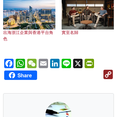
出海浙江企業與香港平台角
實至名歸
色
Facebook
WhatsApp
WeChat
Email
LinkedIn
Line
X
PrintFriendl
C
Share
Li