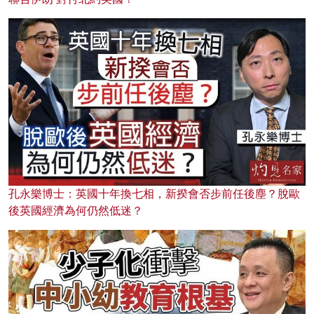
孔永樂博士：英國十年換七相，新揆會否步前任後塵？脫歐
後英國經濟為何仍然低迷？