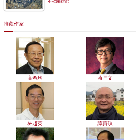
本社編輯部
推薦作家
高希均
蔣匡文
林超英
譚寶碩