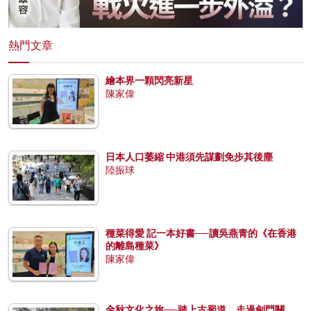
熱門文章
繪本界一顆閃亮新星
陳家偉
日本人口萎縮 中港須先謀劃免步其後塵
陸振球
種菜得愛 記一本好書──讀吳燕青的《在香港
的離島種菜》
陳家偉
金秋文化之旅──踏上古蜀道，走過劍門關