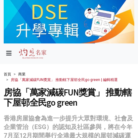
政局
教育
文化
財經
首頁
商業
房協「萬家減碳FUN獎賞」 推動轄下屋邨全民go green | 編輯精選
生活
房協「萬家減碳FUN獎賞」 推動轄
健康
下屋邨全民go green
商業
香港房屋協會為進一步提升大眾對環境、社會及
科技
企業管治（ESG）的認知及社區參與，將在今年
影片
7月至12月期間舉行全港最大規模的屋邨減碳運