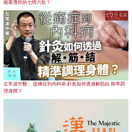
能看透你的七情六欲？
左常波中醫： 從痛症到內科病 針灸如何透過解筋結 精準調
理身體？