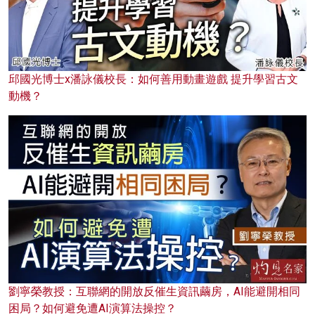
邱國光博士x潘詠儀校長：如何善用動畫遊戲 提升學習古文
動機？
劉寧榮教授：互聯網的開放反催生資訊繭房，AI能避開相同
困局？如何避免遭AI演算法操控？