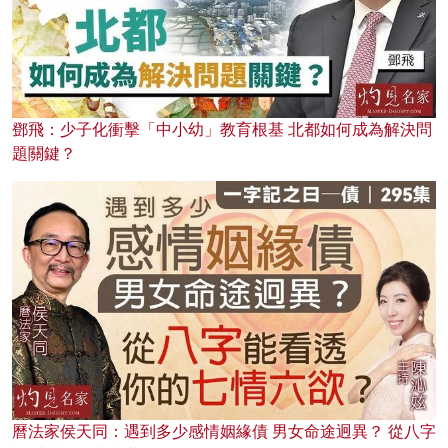
鄧飛：少子化衝擊「中小幼」教育根基 北都如何成為解決問
題關鍵？
曆法家侯天同：遇到多少感情姻緣債 男女命途迥異？ 從八字