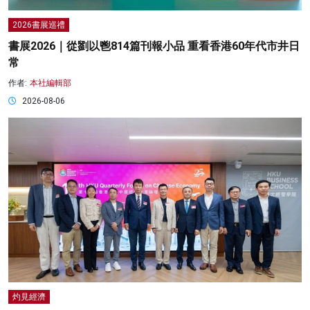
2026書展巡禮
書展2026｜從劉以鬯814篇刊報小品 重看香港60年代市井日
常
作者:
本社編輯部
2026-08-06
灼見經濟