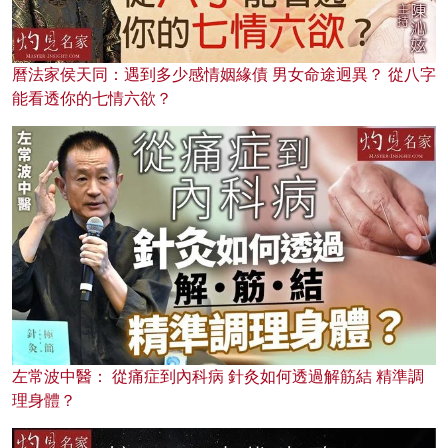
曆法家侯天同：遇到多少感情姻緣債 男女命途迥異？ 從八字
能看透你的七情六欲？
左常波中醫： 從痛症到內科病 針灸如何透過解筋結 精準調
理身體？