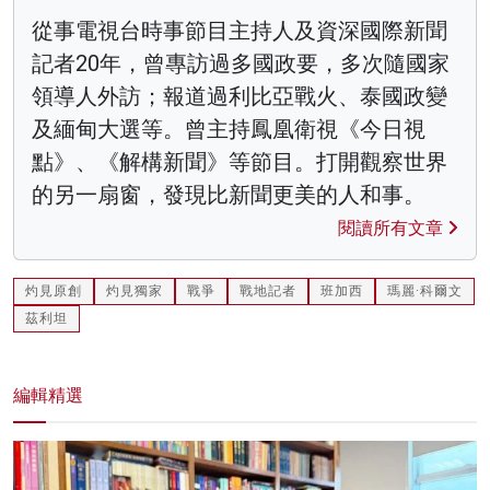
從事電視台時事節目主持人及資深國際新聞
記者20年，曾專訪過多國政要，多次隨國家
領導人外訪；報道過利比亞戰火、泰國政變
及緬甸大選等。曾主持鳳凰衛視《今日視
點》、《解構新聞》等節目。打開觀察世界
的另一扇窗，發現比新聞更美的人和事。
閱讀所有文章
灼見原創
灼見獨家
戰爭
戰地記者
班加西
瑪麗·科爾文
茲利坦
編輯精選