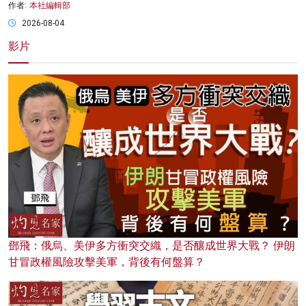
作者:
本社編輯部
2026-08-04
影片
鄧飛：俄烏、美伊多方衝突交織，是否釀成世界大戰？ 伊朗
甘冒政權風險攻擊美軍，背後有何盤算？