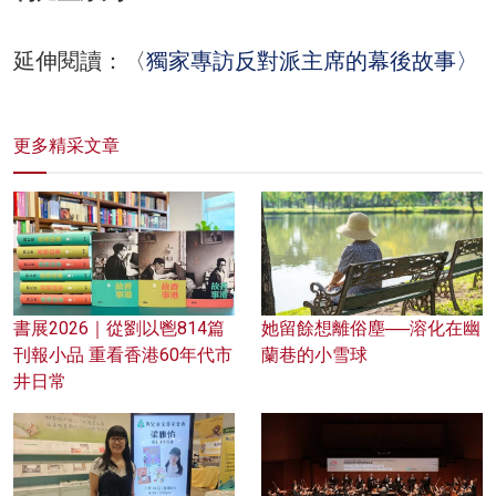
延伸閱讀：〈
獨家專訪反對派主席的幕後故事〉
更多精采文章
書展2026｜從劉以鬯814篇
她留餘想離俗塵──溶化在幽
刊報小品 重看香港60年代市
蘭巷的小雪球
井日常