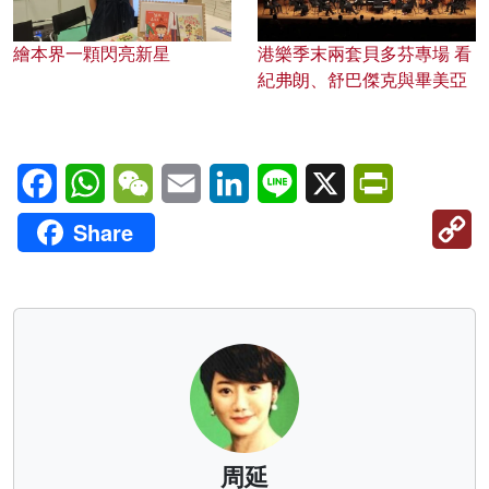
繪本界一顆閃亮新星
港樂季末兩套貝多芬專場 看
紀弗朗、舒巴傑克與畢美亞
Facebook
WhatsApp
WeChat
Email
LinkedIn
Line
X
PrintFriendl
C
Share
Li
周延