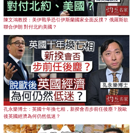
陳文鴻教授：美伊戰爭恐引伊斯蘭國家全面反撲？ 俄羅斯欲
聯合伊朗 對付北約美國？
孔永樂博士：英國十年換七相，新揆會否步前任後塵？脫歐
後英國經濟為何仍然低迷？