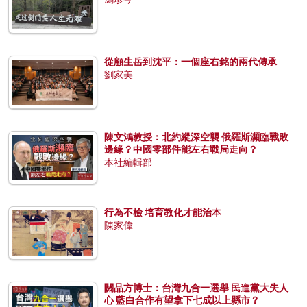
從顧生岳到沈平：一個座右銘的兩代傳承
劉家美
陳文鴻教授：北約縱深空襲 俄羅斯瀕臨戰敗
邊緣？中國零部件能左右戰局走向？
本社編輯部
行為不檢 培育教化才能治本
陳家偉
關品方博士：台灣九合一選舉 民進黨大失人
心 藍白合作有望拿下七成以上縣市？