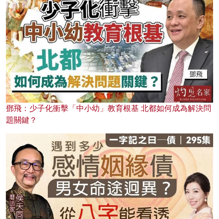
鄧飛：少子化衝擊「中小幼」教育根基 北都如何成為解決問
題關鍵？