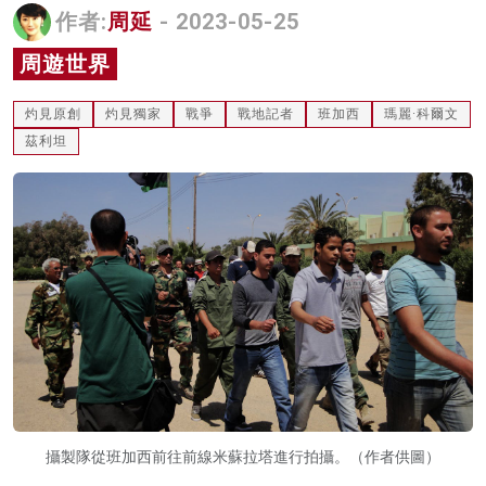
作者:
周延
- 2023-05-25
名家榜
周遊世界
灼見活動
灼見原創
灼見獨家
戰爭
戰地記者
班加西
瑪麗·科爾文
關於我們
茲利坦
攝製隊從班加西前往前線米蘇拉塔進行拍攝。（作者供圖）