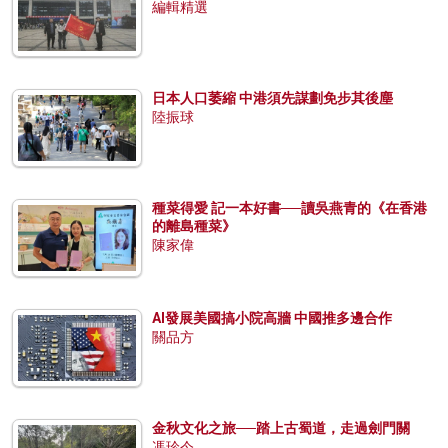
編輯精選
日本人口萎縮 中港須先謀劃免步其後塵
陸振球
種菜得愛 記一本好書──讀吳燕青的《在香港
的離島種菜》
陳家偉
AI發展美國搞小院高牆 中國推多邊合作
關品方
金秋文化之旅──踏上古蜀道，走過劍門關
馮珍今