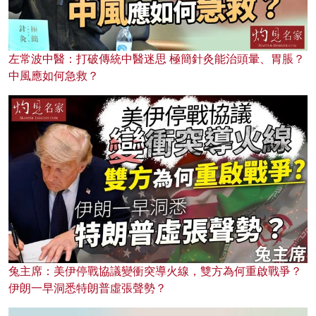
左常波中醫：打破傳統中醫迷思 極簡針灸能治頭暈、胃脹？
中風應如何急救？
兔主席：美伊停戰協議變衝突導火線，雙方為何重啟戰爭？
伊朗一早洞悉特朗普虛張聲勢？