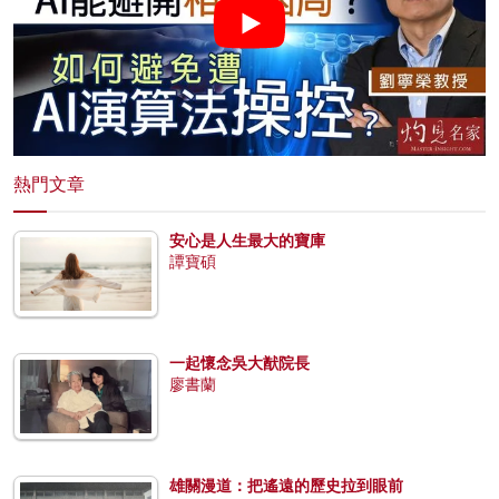
熱門文章
安心是人生最大的寶庫
譚寶碩
一起懷念吳大猷院長
廖書蘭
雄關漫道：把遙遠的歷史拉到眼前