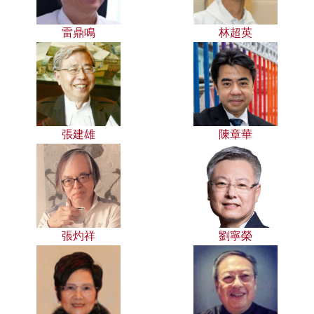
雷鼎鳴
林超英
張建雄
陳章華
張灼祥
劉寧榮