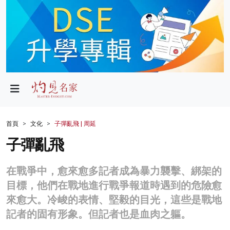
政局
教育
文化
財經
首頁
文化
子彈亂飛 | 周延
生活
子彈亂飛
健康
在戰爭中，愈來愈多記者成為暴力襲擊、綁架的
商業
目標，他們在戰地進行戰爭報道時遇到的危險愈
來愈大。冷峻的表情、堅毅的目光，這些是戰地
科技
記者的固有形象。但記者也是血肉之軀。
影片