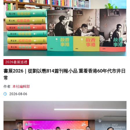
2026書展巡禮
書展2026｜從劉以鬯814篇刊報小品 重看香港60年代市井日
常
作者:
本社編輯部
2026-08-06