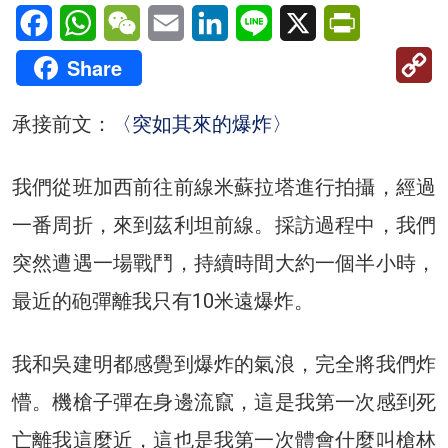
Facebook
WhatsApp
WeChat
Email
LinkedIn
Line
X
PrintFriendl
C
Share
Li
承接前文：
〈突如其來的爆炸〉
我們從班加西前往前線米蘇拉塔進行拍攝，經過
一番周折，來到茲利坦前線。採訪過程中，我們
突然遭遇一場戰鬥，持續時間大約一個半小時，
最近的砲彈離我只有10米遠爆炸。
我和吳建明都感覺到爆炸的氣浪，完全將我們炸
懵。機槍子彈在身邊流竄，這是我第一次感到死
亡離我這麼近，這也是我第一次體會什麼叫槍林