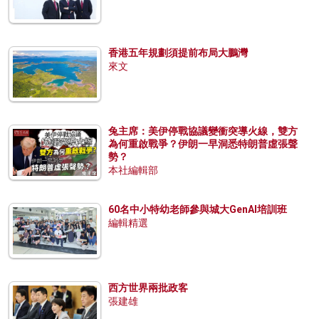
香港五年規劃須提前布局大鵬灣
來文
兔主席：美伊停戰協議變衝突導火線，雙方
為何重啟戰爭？伊朗一早洞悉特朗普虛張聲
勢？
本社編輯部
60名中小特幼老師參與城大GenAI培訓班
編輯精選
西方世界兩批政客
張建雄