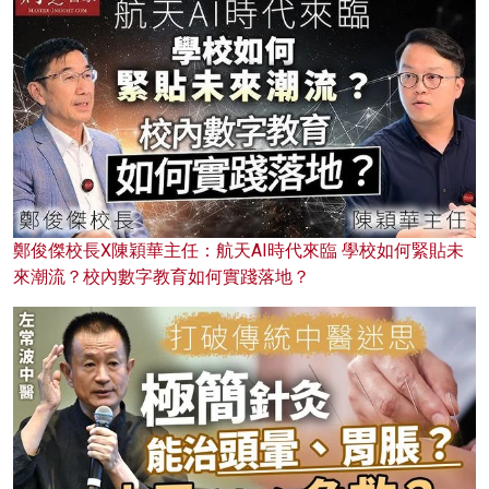
鄭俊傑校長X陳穎華主任：航天AI時代來臨 學校如何緊貼未
來潮流？校內數字教育如何實踐落地？