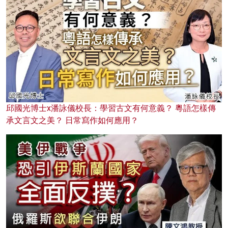
邱國光博士x潘詠儀校長：學習古文有何意義？ 粵語怎樣傳
承文言文之美？ 日常寫作如何應用？