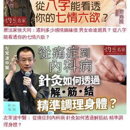
曆法家侯天同：遇到多少感情姻緣債 男女命途迥異？ 從八字
能看透你的七情六欲？
左常波中醫： 從痛症到內科病 針灸如何透過解筋結 精準調
理身體？