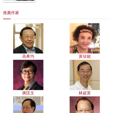
推薦作家
高希均
黃珍妮
蔣匡文
林超英