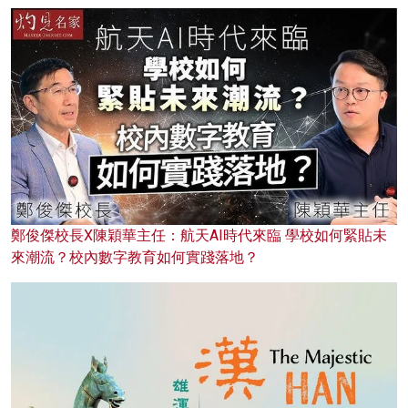
鄭俊傑校長X陳穎華主任：航天AI時代來臨 學校如何緊貼未
來潮流？校內數字教育如何實踐落地？