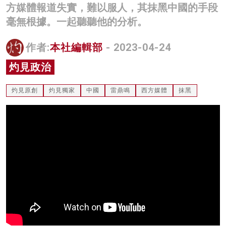
方媒體報道失實，難以服人，其抹黑中國的手段
名家榜
毫無根據。一起聽聽他的分析。
灼見活動
作者:
本社編輯部
- 2023-04-24
關於我們
灼見政治
灼見原創
灼見獨家
中國
雷鼎鳴
西方媒體
抹黑