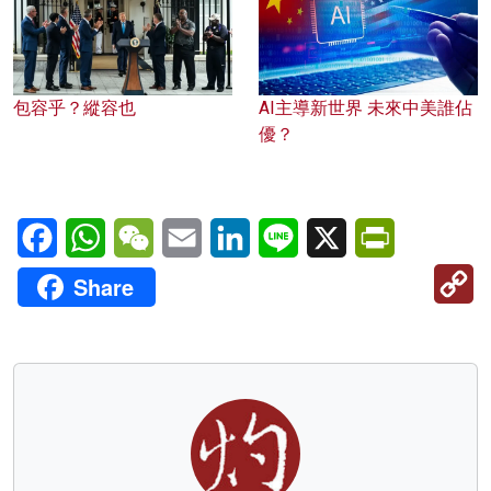
包容乎？縱容也
AI主導新世界 未來中美誰佔
優？
Facebook
WhatsApp
WeChat
Email
LinkedIn
Line
X
PrintFriendl
C
Share
Li