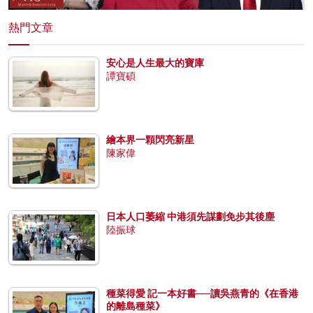
熱門文章
安心是人生最大的寶庫
譚寶碩
繪本界一顆閃亮新星
陳家偉
日本人口萎縮 中港須先謀劃免步其後塵
陸振球
種菜得愛 記一本好書──讀吳燕青的《在香港
的離島種菜》