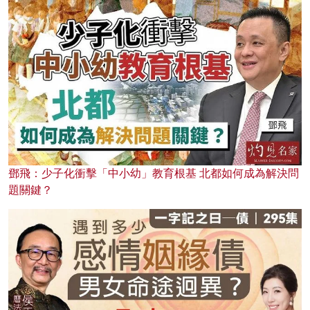
鄧飛：少子化衝擊「中小幼」教育根基 北都如何成為解決問
題關鍵？