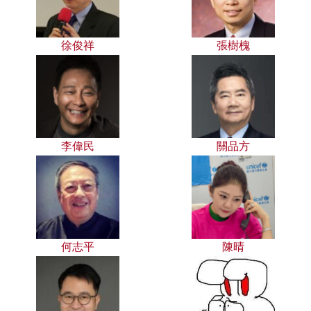
徐俊祥
張樹槐
李偉民
關品方
何志平
陳晴