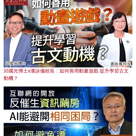
邱國光博士x潘詠儀校長：如何善用動畫遊戲 提升學習古文
動機？