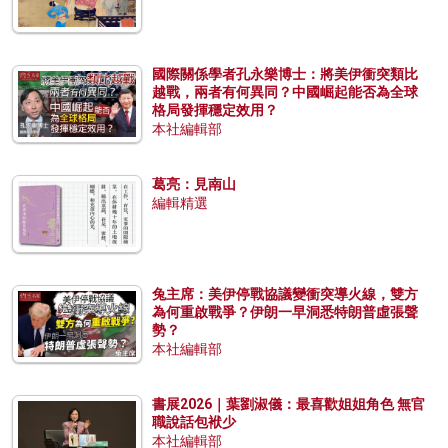
國際關係學者孔永樂博士：將美伊衝突類比
越戰，兩者有何異同？中國崛起能否為全球
格局發揮穩定效用？
本社編輯部
葛亮：見南山
編輯精選
兔主席：美伊停戰協議變衝突導火線，雙方
為何重啟戰爭？伊朗一早洞悉特朗普虛張聲
勢？
本社編輯部
書展2026｜葉劉淑儀：最喜歡姐姐角色 無官
職說話包袱少
本社編輯部