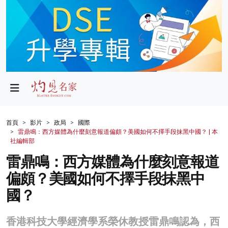
政局
教育
文化
財經
首頁
影片
政局
國際
雷鼎鳴：西方媒體為什麼刻意報道偏頗？美國如何不擇手段抹黑中國？ | 本
生活
社編輯部
雷鼎鳴：西方媒體為什麼刻意報道
健康
偏頗？美國如何不擇手段抹黑中
商業
國？
科技
香港科技大學經濟學系榮休教授雷鼎鳴認為，西
影片