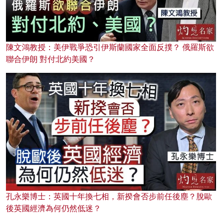
陳文鴻教授：美伊戰爭恐引伊斯蘭國家全面反撲？ 俄羅斯欲
聯合伊朗 對付北約美國？
孔永樂博士：英國十年換七相，新揆會否步前任後塵？脫歐
後英國經濟為何仍然低迷？