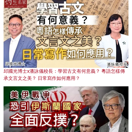
邱國光博士x潘詠儀校長：學習古文有何意義？ 粵語怎樣傳
承文言文之美？ 日常寫作如何應用？