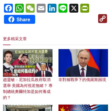
Facebook
WhatsApp
WeChat
Email
LinkedIn
Line
X
PrintFriendl
C
Share
Li
更多精采文章
趙靈敏：尼加拉瓜政府取消
非對稱戰爭下的俄羅斯困境
選舉 美國為何視若無睹？ 專
制總統奧爾特加是如何養成
的？