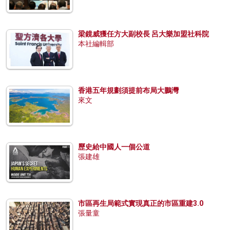
梁鏡威獲任方大副校長 呂大樂加盟社科院
本社編輯部
香港五年規劃須提前布局大鵬灣
來文
歷史給中國人一個公道
張建雄
市區再生局範式實現真正的市區重建3.0
張量童