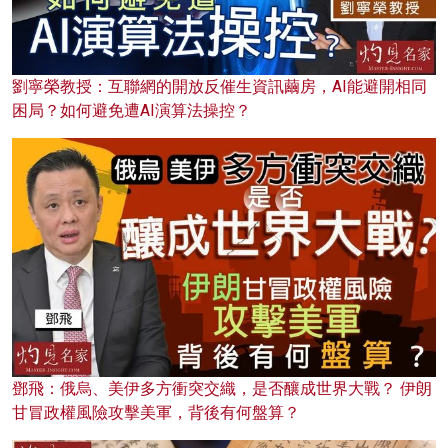
劉寧榮教授：互聯網的開放反催生資訊繭房，AI能避開相同
困局？如何避免遭AI演算法操控？
鄧飛：俄烏、美伊多方衝突交織，是否釀成世界大戰？ 伊朗
甘冒政權風險攻擊美軍，背後有何盤算？