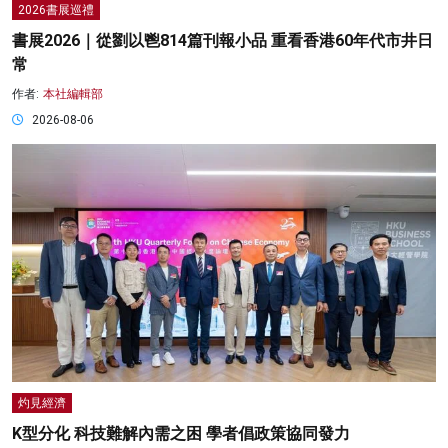
2026書展巡禮
書展2026｜從劉以鬯814篇刊報小品 重看香港60年代市井日
常
作者:
本社編輯部
2026-08-06
灼見經濟
K型分化 科技難解內需之困 學者倡政策協同發力