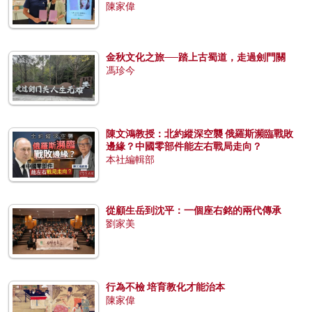
陳家偉
金秋文化之旅──踏上古蜀道，走過劍門關
馮珍今
陳文鴻教授：北約縱深空襲 俄羅斯瀕臨戰敗
邊緣？中國零部件能左右戰局走向？
本社編輯部
從顧生岳到沈平：一個座右銘的兩代傳承
劉家美
行為不檢 培育教化才能治本
陳家偉