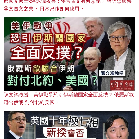
邱國光博士x潘詠儀校長：學習古文有何意義？ 粵語怎樣傳
承文言文之美？ 日常寫作如何應用？
陳文鴻教授：美伊戰爭恐引伊斯蘭國家全面反撲？ 俄羅斯欲
聯合伊朗 對付北約美國？