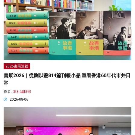
2026書展巡禮
書展2026｜從劉以鬯814篇刊報小品 重看香港60年代市井日
常
作者:
本社編輯部
2026-08-06