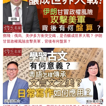
鄧飛：俄烏、美伊多方衝突交織，是否釀成世界大戰？ 伊朗
甘冒政權風險攻擊美軍，背後有何盤算？