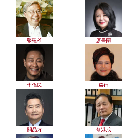
張建雄
廖書蘭
李偉民
益行
關品方
翁港成