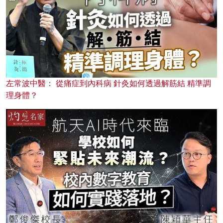
左常波中醫： 從痛症到內科病 針灸如何透過解筋結 精準調
理身體？