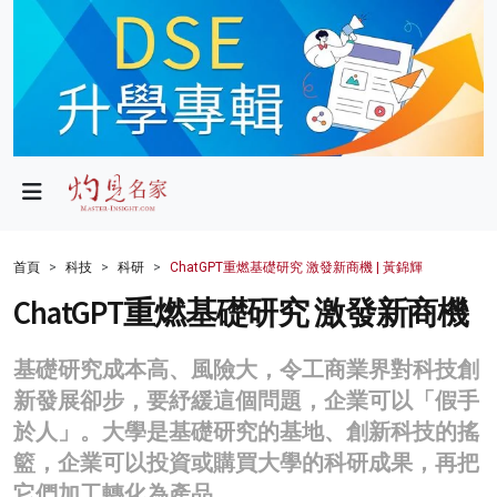
政局
教育
文化
財經
首頁
科技
科研
ChatGPT重燃基礎研究 激發新商機 | 黃錦輝
生活
ChatGPT重燃基礎研究 激發新商機
健康
基礎研究成本高、風險大，令工商業界對科技創
商業
新發展卻步，要紓緩這個問題，企業可以「假手
於人」。大學是基礎研究的基地、創新科技的搖
科技
籃，企業可以投資或購買大學的科研成果，再把
影片
它們加工轉化為產品。