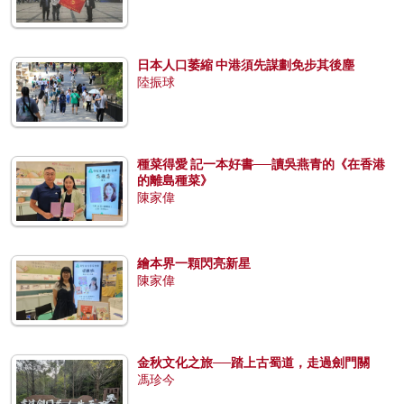
日本人口萎縮 中港須先謀劃免步其後塵
陸振球
種菜得愛 記一本好書──讀吳燕青的《在香港
的離島種菜》
陳家偉
繪本界一顆閃亮新星
陳家偉
金秋文化之旅──踏上古蜀道，走過劍門關
馮珍今