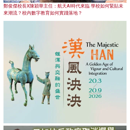
鄭俊傑校長X陳穎華主任：航天AI時代來臨 學校如何緊貼未
來潮流？校內數字教育如何實踐落地？