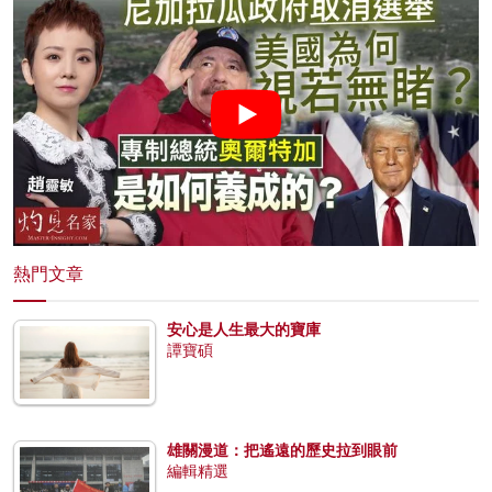
熱門文章
安心是人生最大的寶庫
譚寶碩
雄關漫道：把遙遠的歷史拉到眼前
編輯精選