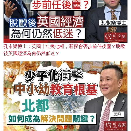
孔永樂博士：英國十年換七相，新揆會否步前任後塵？脫歐
後英國經濟為何仍然低迷？