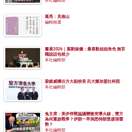
本社編輯部
葛亮：見南山
編輯精選
書展2026｜葉劉淑儀：最喜歡姐姐角色 無官
職說話包袱少
本社編輯部
梁鏡威獲任方大副校長 呂大樂加盟社科院
本社編輯部
兔主席：美伊停戰協議變衝突導火線，雙方
為何重啟戰爭？伊朗一早洞悉特朗普虛張聲
勢？
本社編輯部