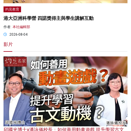
灼見教育
港大亞洲科學營 四諾獎得主與學生講解互動
作者:
本社編輯部
2026-08-04
影片
邱國光博士x潘詠儀校長：如何善用動畫遊戲 提升學習古文