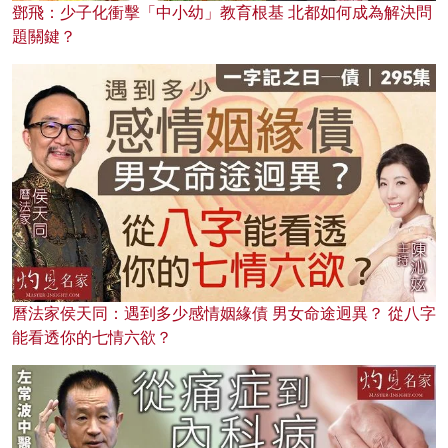
鄧飛：少子化衝擊「中小幼」教育根基 北都如何成為解決問
題關鍵？
曆法家侯天同：遇到多少感情姻緣債 男女命途迥異？ 從八字
能看透你的七情六欲？