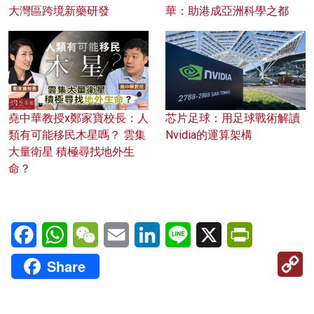
大灣區跨境新藥研發
華：助港成亞洲科學之都
堯中華教授x鄭家寶校長：人
芯片足球：用足球戰術解讀
類有可能移民木星嗎？ 雲集
Nvidia的運算架構
大量衛星 積極尋找地外生
命？
Facebook
WhatsApp
WeChat
Email
LinkedIn
Line
X
PrintFriendl
C
Share
Li