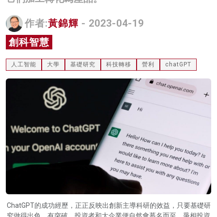
名家榜
作者:
黃錦輝
- 2023-04-19
灼見活動
創科智慧
關於我們
人工智能
大學
基礎研究
科技轉移
營利
chatGPT
ChatGPT的成功經歷，正正反映出創新主導科研的效益，只要基礎研
究做得出色、有突破，投資者和大企業便自然會慕名而至，爭相投資