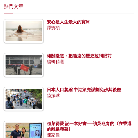
熱門文章
安心是人生最大的寶庫
譚寶碩
雄關漫道：把遙遠的歷史拉到眼前
編輯精選
日本人口萎縮 中港須先謀劃免步其後塵
陸振球
種菜得愛 記一本好書──讀吳燕青的《在香港
的離島種菜》
陳家偉