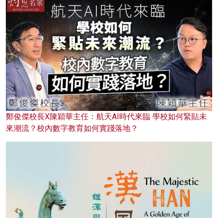
鄭俊傑校長X陳穎華主任：航天AI時代來臨 學校如何緊貼未
來潮流？校內數字教育如何實踐落地？