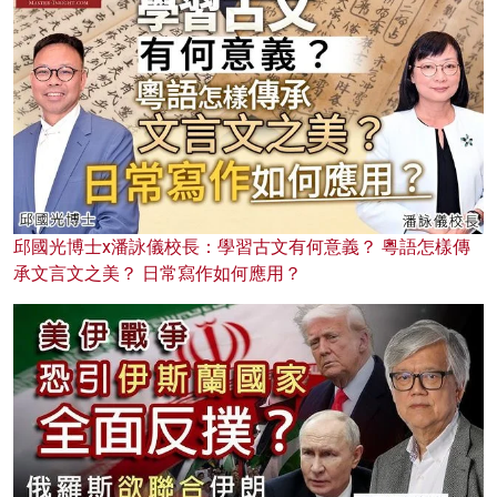
邱國光博士x潘詠儀校長：學習古文有何意義？ 粵語怎樣傳
承文言文之美？ 日常寫作如何應用？