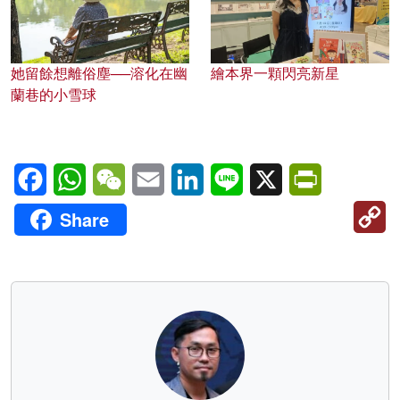
她留餘想離俗塵──溶化在幽
繪本界一顆閃亮新星
蘭巷的小雪球
Facebook
WhatsApp
WeChat
Email
LinkedIn
Line
X
PrintFriendl
C
Share
Li