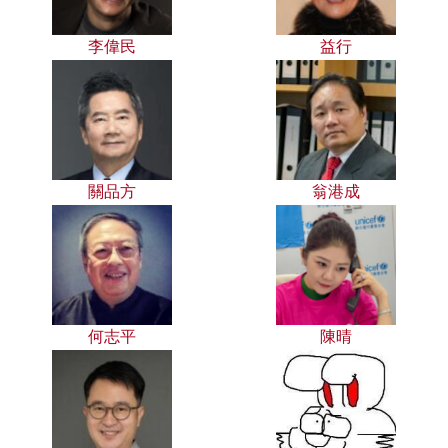
李偉民
益行
關品方
翁港成
何志平
陳晴