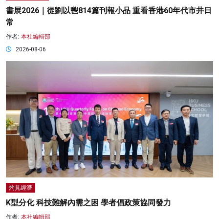
書展2026｜從劉以鬯814篇刊報小品 重看香港60年代市井日
常
作者:
本社編輯部
2026-08-06
灼見經濟
K型分化 科技難解內需之困 學者倡政策協同發力
作者:
本社編輯部