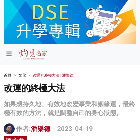
政局
教育
文化
財經
首頁
文化
改運的終極大法 | 潘樂德
生活
改運的終極大法
健康
如果想持久地、有效地改變事業和姻緣運，最終
商業
極有效的方法，就是調整自己的身心狀態。
科技
作者:
潘樂德
- 2023-04-19
影片