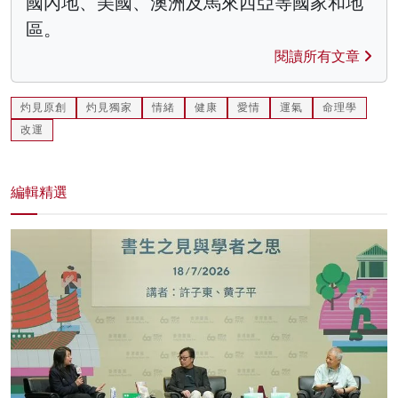
國內地、美國、澳洲及馬來西亞等國家和地
區。
閱讀所有文章
灼見原創
灼見獨家
情緒
健康
愛情
運氣
命理學
改運
編輯精選