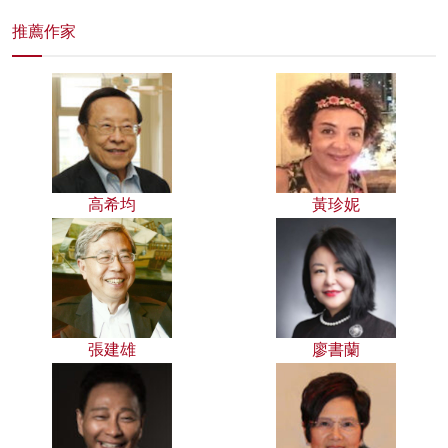
推薦作家
高希均
黃珍妮
張建雄
廖書蘭