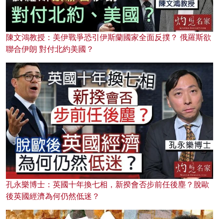
陳文鴻教授：美伊戰爭恐引伊斯蘭國家全面反撲？ 俄羅斯欲
聯合伊朗 對付北約美國？
孔永樂博士：英國十年換七相，新揆會否步前任後塵？脫歐
後英國經濟為何仍然低迷？