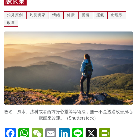
談玄集
名家榜
灼見原創
灼見獨家
情緒
健康
愛情
運氣
命理學
灼見活動
改運
關於我們
改名、風水、法科或者西方身心靈等等術法，無一不是透過改善身心
狀態來改運。（Shutterstock）
Facebook
WhatsApp
WeChat
Email
LinkedIn
Line
X
PrintFriendl