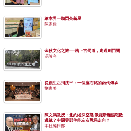
繪本界一顆閃亮新星
陳家偉
金秋文化之旅──踏上古蜀道，走過劍門關
馮珍今
從顧生岳到沈平：一個座右銘的兩代傳承
劉家美
陳文鴻教授：北約縱深空襲 俄羅斯瀕臨戰敗
邊緣？中國零部件能左右戰局走向？
本社編輯部