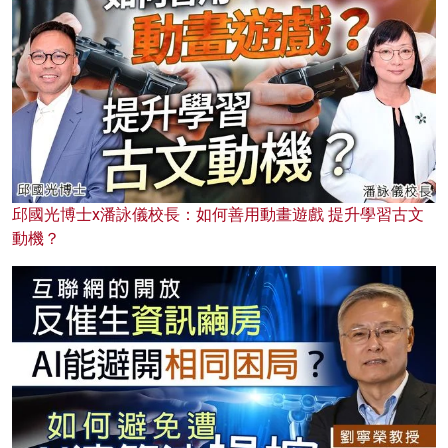
邱國光博士x潘詠儀校長：如何善用動畫遊戲 提升學習古文
動機？