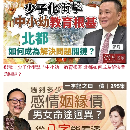
鄧飛：少子化衝擊「中小幼」教育根基 北都如何成為解決問
題關鍵？