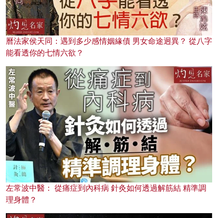
曆法家侯天同：遇到多少感情姻緣債 男女命途迥異？ 從八字
能看透你的七情六欲？
左常波中醫： 從痛症到內科病 針灸如何透過解筋結 精準調
理身體？