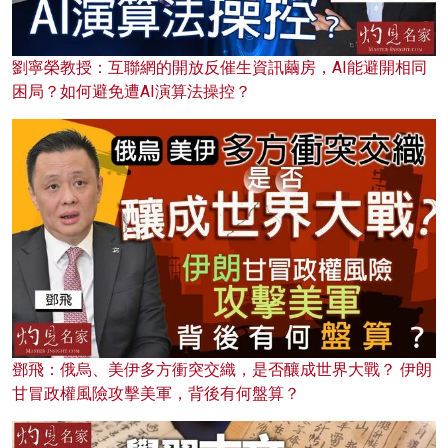
劉寧榮教授：互聯網的開放反催生資訊繭房，AI能避開相同
困局？如何避免遭AI演算法操控？
鄧飛：俄烏、美伊多方衝突交織，是否釀成世界大戰？ 伊朗
甘冒政權風險攻擊美軍，背後有何盤算？