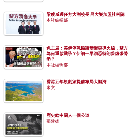
梁鏡威獲任方大副校長 呂大樂加盟社科院
本社編輯部
兔主席：美伊停戰協議變衝突導火線，雙方
為何重啟戰爭？伊朗一早洞悉特朗普虛張聲
勢？
本社編輯部
香港五年規劃須提前布局大鵬灣
來文
歷史給中國人一個公道
張建雄