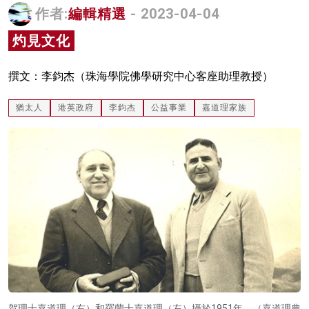
作者:
編輯精選
- 2023-04-04
名家榜
灼見文化
灼見活動
關於我們
撰文：李鈞杰（珠海學院佛學研究中心客座助理教授）
猶太人
港英政府
李鈞杰
公益事業
嘉道理家族
賀理士嘉道理（右）和羅蘭士嘉道理（左）攝於1951年。（嘉道理農