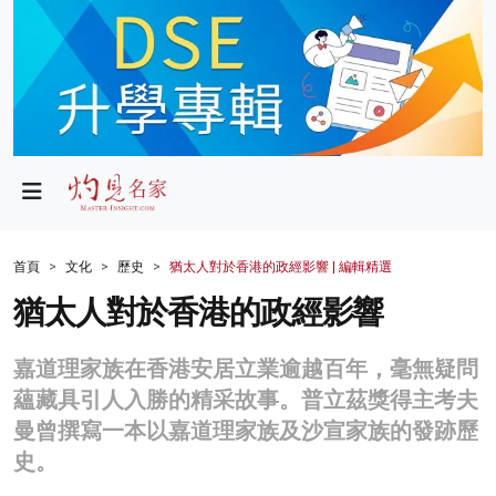
政局
教育
文化
財經
首頁
文化
歷史
猶太人對於香港的政經影響 | 編輯精選
生活
猶太人對於香港的政經影響
健康
嘉道理家族在香港安居立業逾越百年，毫無疑問
商業
蘊藏具引人入勝的精采故事。普立茲獎得主考夫
曼曾撰寫一本以嘉道理家族及沙宣家族的發跡歷
科技
史。
影片