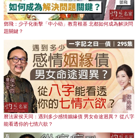
鄧飛：少子化衝擊「中小幼」教育根基 北都如何成為解決問
題關鍵？
曆法家侯天同：遇到多少感情姻緣債 男女命途迥異？ 從八字
能看透你的七情六欲？