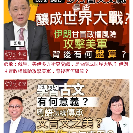
鄧飛：俄烏、美伊多方衝突交織，是否釀成世界大戰？ 伊朗
甘冒政權風險攻擊美軍，背後有何盤算？