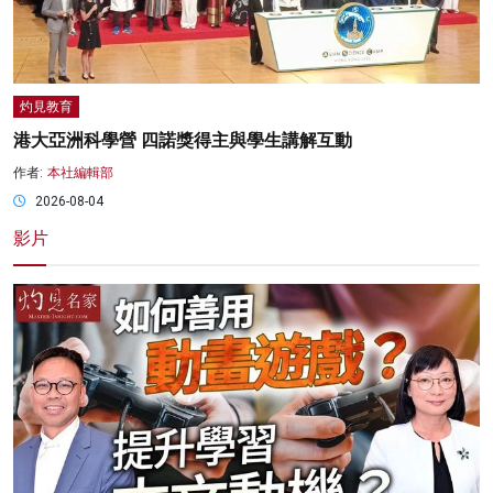
灼見教育
港大亞洲科學營 四諾獎得主與學生講解互動
作者:
本社編輯部
2026-08-04
影片