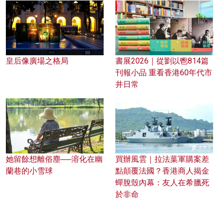
皇后像廣場之格局
書展2026｜從劉以鬯814篇
刊報小品 重看香港60年代市
井日常
她留餘想離俗塵──溶化在幽
買辦風雲｜拉法葉軍購案差
蘭巷的小雪球
點顛覆法國？香港商人揭金
蟬脫殼內幕：友人在希臘死
於非命