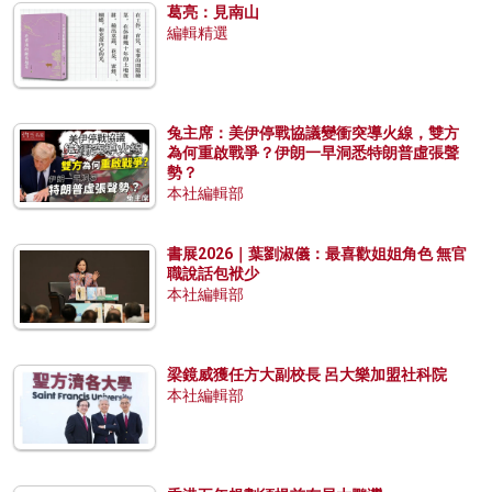
葛亮：見南山
編輯精選
兔主席：美伊停戰協議變衝突導火線，雙方
為何重啟戰爭？伊朗一早洞悉特朗普虛張聲
勢？
本社編輯部
書展2026｜葉劉淑儀：最喜歡姐姐角色 無官
職說話包袱少
本社編輯部
梁鏡威獲任方大副校長 呂大樂加盟社科院
本社編輯部