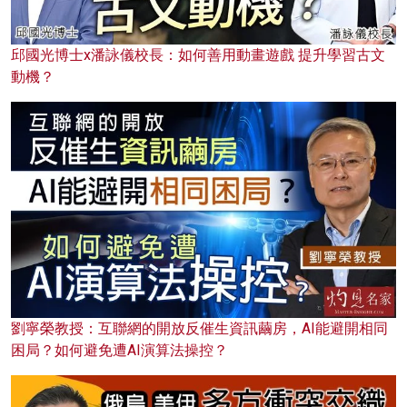
邱國光博士x潘詠儀校長：如何善用動畫遊戲 提升學習古文
動機？
劉寧榮教授：互聯網的開放反催生資訊繭房，AI能避開相同
困局？如何避免遭AI演算法操控？