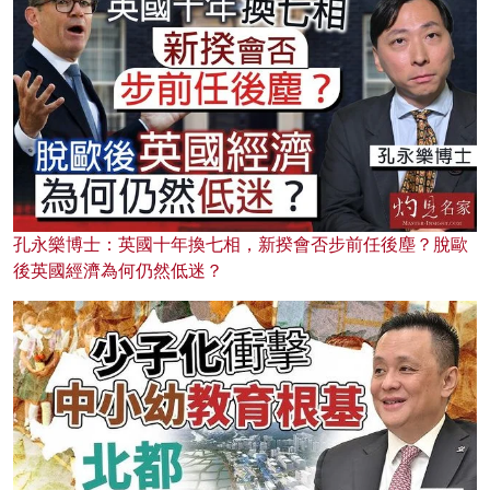
孔永樂博士：英國十年換七相，新揆會否步前任後塵？脫歐
後英國經濟為何仍然低迷？