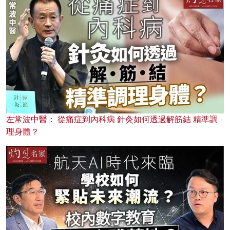
左常波中醫： 從痛症到內科病 針灸如何透過解筋結 精準調
理身體？