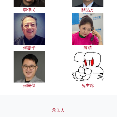
李偉民
關品方
何志平
陳晴
何民傑
兔主席
承印人