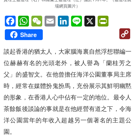
場網頁圖片）
Facebook
WhatsApp
WeChat
Email
LinkedIn
Line
X
PrintFriendl
C
Share
Li
談起香港的猶太人，大家腦海裏自然浮想聯編一
位赫赫有名的光頭老外，被人譽為「蘭桂芳之
父」的盛智文。在他曾擔任海洋公園董事局主席
時，經常在媒體扮鬼扮馬，充份展示其鮮明幽黙
的形象，在香港人心中佔有一定的地位。最令人
茶餘飯後談論的事就是在他經營有道之下，令海
洋公園當年的年收入超越另一個著名的主題公
園。