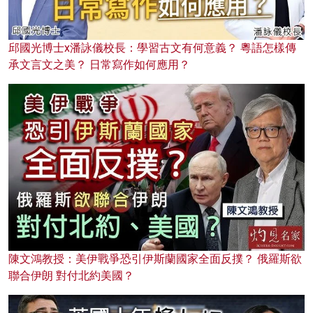
邱國光博士x潘詠儀校長：學習古文有何意義？ 粵語怎樣傳
承文言文之美？ 日常寫作如何應用？
陳文鴻教授：美伊戰爭恐引伊斯蘭國家全面反撲？ 俄羅斯欲
聯合伊朗 對付北約美國？