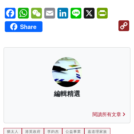
Facebook
WhatsApp
WeChat
Email
LinkedIn
Line
X
PrintFriendl
C
Share
Li
編輯精選
閱讀所有文章
猶太人
港英政府
李鈞杰
公益事業
嘉道理家族