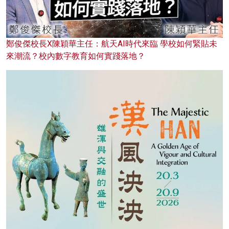
鄭俊傑校長X陳穎華主任：航天AI時代來臨 學校如何緊貼未
來潮流？校內數字教育如何實踐落地？