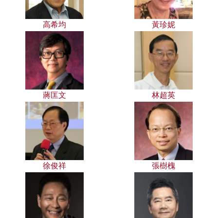
高希均
黃珍妮
蔣匡文
林超英
徐俊祥
張樹槐