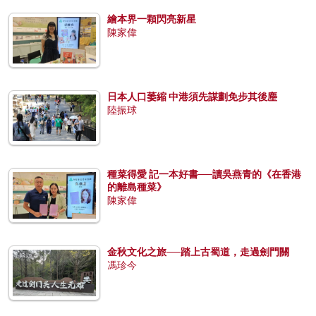
繪本界一顆閃亮新星
陳家偉
日本人口萎縮 中港須先謀劃免步其後塵
陸振球
種菜得愛 記一本好書──讀吳燕青的《在香港
的離島種菜》
陳家偉
金秋文化之旅──踏上古蜀道，走過劍門關
馮珍今